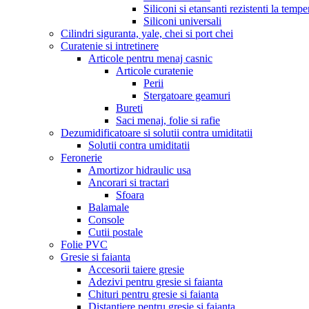
Siliconi si etansanti rezistenti la tempe
Siliconi universali
Cilindri siguranta, yale, chei si port chei
Curatenie si intretinere
Articole pentru menaj casnic
Articole curatenie
Perii
Stergatoare geamuri
Bureti
Saci menaj, folie si rafie
Dezumidificatoare si solutii contra umiditatii
Solutii contra umiditatii
Feronerie
Amortizor hidraulic usa
Ancorari si tractari
Sfoara
Balamale
Console
Cutii postale
Folie PVC
Gresie si faianta
Accesorii taiere gresie
Adezivi pentru gresie si faianta
Chituri pentru gresie si faianta
Distantiere pentru gresie si faianta