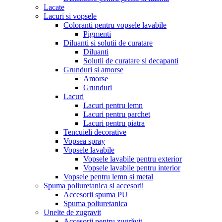
Lacate
Lacuri si vopsele
Coloranti pentru vopsele lavabile
Pigmenti
Diluanti si solutii de curatare
Diluanti
Solutii de curatare si decapanti
Grunduri si amorse
Amorse
Grunduri
Lacuri
Lacuri pentru lemn
Lacuri pentru parchet
Lacuri pentru piatra
Tencuieli decorative
Vopsea spray
Vopsele lavabile
Vopsele lavabile pentru exterior
Vopsele lavabile pentru interior
Vopsele pentru lemn si metal
Spuma poliuretanica si accesorii
Accesorii spuma PU
Spuma poliuretanica
Unelte de zugravit
Accesorii pentru zugrăvit