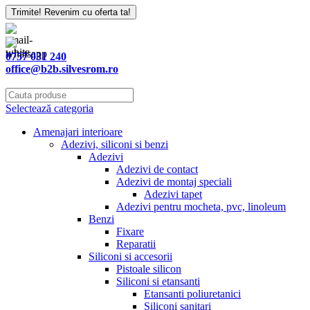
Trimite! Revenim cu oferta ta!
0757 031 240
office@b2b.silvesrom.ro
Selectează categoria
Amenajari interioare
Adezivi, siliconi si benzi
Adezivi
Adezivi de contact
Adezivi de montaj speciali
Adezivi tapet
Adezivi pentru mocheta, pvc, linoleum
Benzi
Fixare
Reparatii
Siliconi si accesorii
Pistoale silicon
Siliconi si etansanti
Etansanti poliuretanici
Siliconi sanitari