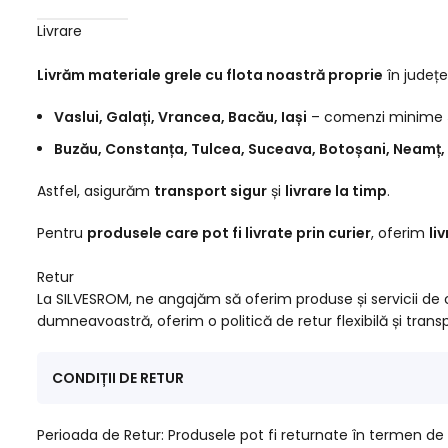
Livrare
Livrăm materiale grele cu flota noastră proprie
în județe
Vaslui, Galați, Vrancea, Bacău, Iași
– comenzi minime
Buzău, Constanța, Tulcea, Suceava, Botoșani, Neamț, 
Astfel, asigurăm
transport sigur
și
livrare la timp
.
Pentru
produsele care pot fi livrate prin curier
, oferim
li
Retur
La SILVESROM, ne angajăm să oferim produse și servicii de c
dumneavoastră, oferim o politică de retur flexibilă și transp
CONDIȚII DE RETUR
Perioada de Retur: Produsele pot fi returnate în termen de 