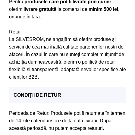
Pentru
produsele care pot fi livrate prin curier
,
oferim
livrare gratuită
la comenzi de
minim 500 lei
,
oriunde în țară.
Retur
La SILVESROM, ne angajăm să oferim produse și
servicii de cea mai înaltă calitate partenerilor noștri de
afaceri. În cazul în care nu sunteți complet mulțumit de
achiziția dumneavoastră, oferim o politică de retur
flexibilă și transparentă, adaptată nevoilor specifice ale
clienților B2B.
CONDIȚII DE RETUR
Perioada de Retur: Produsele pot fi returnate în termen
de 14 zile calendaristice de la data livrării. După
această perioadă, nu putem accepta retururi.