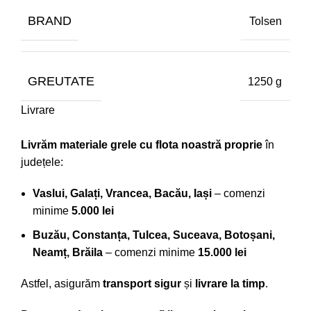
BRAND
Tolsen
GREUTATE
1250 g
Livrare
Livrăm materiale grele cu flota noastră proprie
în
județele:
Vaslui, Galați, Vrancea, Bacău, Iași
– comenzi
minime
5.000 lei
Buzău, Constanța, Tulcea, Suceava, Botoșani,
Neamț, Brăila
– comenzi minime
15.000 lei
Astfel, asigurăm
transport sigur
și
livrare la timp
.