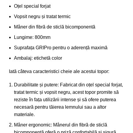
Oțel special forjat
Vopsit negru și tratat termic
Mâner din fibră de sticlă bicomponentă
Lungime: 800mm
Suprafața GRIPro pentru o aderență maximă
Ambalaj: etichetă color
Iată câteva caracteristici cheie ale acestui topor:
Durabilitate și putere: Fabricat din oțel special forjat,
tratat termic și vopsit negru, acest topor promite să
reziste în fața utilizării intense și să ofere puterea
necesară pentru tăierea lemnului sau a altor
materiale.
Mâner ergonomic: Mânerul din fibră de sticlă
bicomponentă oferă o priză confortabilă și sigură.