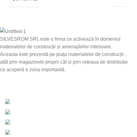
SILVESROM SRL este o firma ce activează în domeniul
materialelor de construcții și amenajărilor interioare.
Aceasta este prezentă pe piața materialelor de construcții ,
atât prin magazinele proprii cât și prin rețeaua de distribuție
ce acoperă o zona importantă.
Date de contact
0757 031 240
0757 031 240
office@b2b.silvesrom.ro
Bulevardul Republicii 110, Bârlad, Județ Vaslui