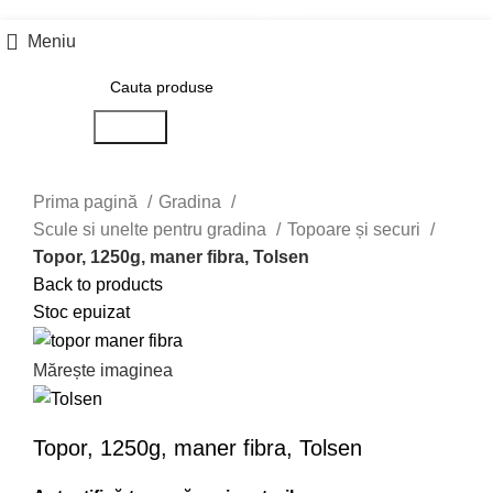
0757 031 240
office@b2b.silvesrom.ro
Meniu
Search
Prima pagină
Gradina
Scule si unelte pentru gradina
Topoare și securi
Topor, 1250g, maner fibra, Tolsen
Back to products
Stoc epuizat
Mărește imaginea
Topor, 1250g, maner fibra, Tolsen