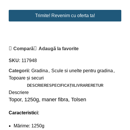
Trimite! Revenim cu oferta ta!
Compară
Adaugă la favorite
SKU:
117948
Categorii:
Gradina
,
Scule si unelte pentru gradina
,
Topoare și securi
DESCRIERE
SPECIFICAȚII
LIVRARE
RETUR
Descriere
Topor, 1250g, maner fibra, Tolsen
Caracteristici:
Mărime: 1250g