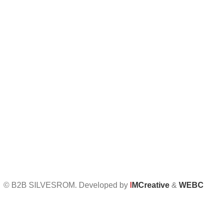
Informații UTILE
Întrebări frecvente
Termeni și condiții
Politica de confidențialitate
Politica de retur
Formular de retur
Politica cookies
Setari GDPR
© B2B SILVESROM. Developed by
I
MCreative
&
WEBC