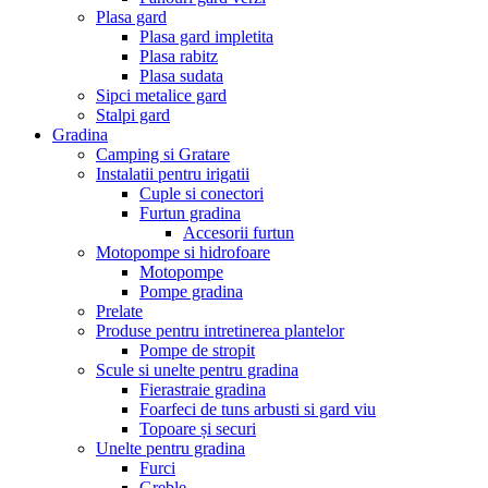
Plasa gard
Plasa gard impletita
Plasa rabitz
Plasa sudata
Sipci metalice gard
Stalpi gard
Gradina
Camping si Gratare
Instalatii pentru irigatii
Cuple si conectori
Furtun gradina
Accesorii furtun
Motopompe si hidrofoare
Motopompe
Pompe gradina
Prelate
Produse pentru intretinerea plantelor
Pompe de stropit
Scule si unelte pentru gradina
Fierastraie gradina
Foarfeci de tuns arbusti si gard viu
Topoare și securi
Unelte pentru gradina
Furci
Greble