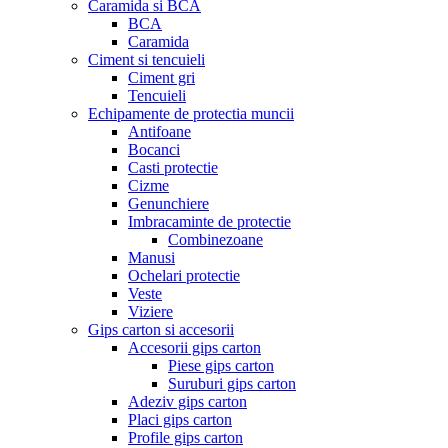
Caramida si BCA
BCA
Caramida
Ciment si tencuieli
Ciment gri
Tencuieli
Echipamente de protectia muncii
Antifoane
Bocanci
Casti protectie
Cizme
Genunchiere
Imbracaminte de protectie
Combinezoane
Manusi
Ochelari protectie
Veste
Viziere
Gips carton si accesorii
Accesorii gips carton
Piese gips carton
Suruburi gips carton
Adeziv gips carton
Placi gips carton
Profile gips carton