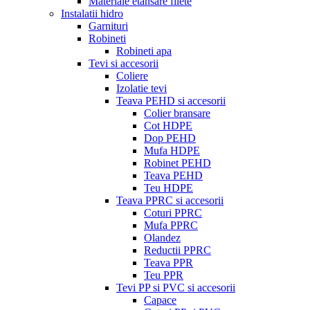
Materiale etansare filete
Instalatii hidro
Garnituri
Robineti
Robineti apa
Tevi si accesorii
Coliere
Izolatie tevi
Teava PEHD si accesorii
Colier bransare
Cot HDPE
Dop PEHD
Mufa HDPE
Robinet PEHD
Teava PEHD
Teu HDPE
Teava PPRC si accesorii
Coturi PPRC
Mufa PPRC
Olandez
Reductii PPRC
Teava PPR
Teu PPR
Tevi PP si PVC si accesorii
Capace