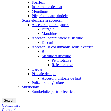
Foarfeci
Instrumente de taiat
Menghine
Pile, răzuitoare, rindele
Scule electrice si accesorii
Accesorii pentru gaurire
Burghie
Mandrine
Accesorii pentru taiere si slefuire
Discuri
Accesorii si consumabile scule electrice
Biti
Slefuire si lustruire
Perii rotative
Role abrazive
Carote
Pistoale de lipit
Accesorii pistoale de lipit
Polizoare unghiulare
Surubelnite
Surubelnite pentru electricieni
Search
Contul meu
Compară