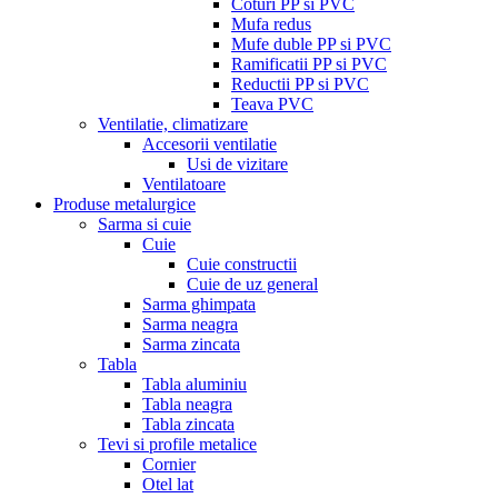
Coturi PP si PVC
Mufa redus
Mufe duble PP si PVC
Ramificatii PP si PVC
Reductii PP si PVC
Teava PVC
Ventilatie, climatizare
Accesorii ventilatie
Usi de vizitare
Ventilatoare
Produse metalurgice
Sarma si cuie
Cuie
Cuie constructii
Cuie de uz general
Sarma ghimpata
Sarma neagra
Sarma zincata
Tabla
Tabla aluminiu
Tabla neagra
Tabla zincata
Tevi si profile metalice
Cornier
Otel lat