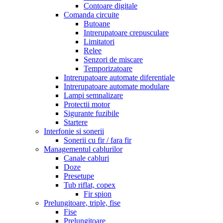
Contoare digitale
Comanda circuite
Butoane
Intrerupatoare crepusculare
Limitatori
Relee
Senzori de miscare
Temporizatoare
Intrerupatoare automate diferentiale
Intrerupatoare automate modulare
Lampi semnalizare
Protectii motor
Sigurante fuzibile
Startere
Interfonie si sonerii
Sonerii cu fir / fara fir
Managementul cablurilor
Canale cabluri
Doze
Presetupe
Tub riflat, copex
Fir spion
Prelungitoare, triple, fise
Fise
Prelungitoare