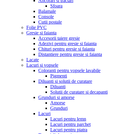
Ancorari si tractari
Sfoara
Balamale
Console
Cutii postale
Folie PVC
Gresie si faianta
Accesorii taiere gresie
Adezivi pentru gresie si faianta
Chituri pentru gresie si faianta
Distantiere pentru gresie si faianta
Lacate
Lacuri si vopsele
Coloranti pentru vopsele lavabile
Pigmenti
Diluanti si solutii de curatare
Diluanti
Solutii de curatare si decapanti
Grunduri si amorse
Amorse
Grunduri
Lacuri
Lacuri pentru lemn
Lacuri pentru parchet
Lacuri pentru piatra