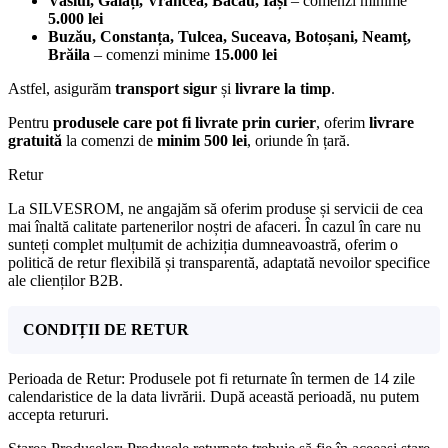
Vaslui, Galați, Vrancea, Bacău, Iași
– comenzi minime
5.000 lei
Buzău, Constanța, Tulcea, Suceava, Botoșani, Neamț,
Brăila
– comenzi minime
15.000 lei
Astfel, asigurăm
transport sigur
și
livrare la timp
.
Pentru
produsele care pot fi livrate prin curier
, oferim
livrare
gratuită
la comenzi de
minim 500 lei
, oriunde în țară.
Retur
La SILVESROM, ne angajăm să oferim produse și servicii de cea
mai înaltă calitate partenerilor noștri de afaceri. În cazul în care nu
sunteți complet mulțumit de achiziția dumneavoastră, oferim o
politică de retur flexibilă și transparentă, adaptată nevoilor specifice
ale clienților B2B.
CONDIȚII DE RETUR
Perioada de Retur: Produsele pot fi returnate în termen de 14 zile
calendaristice de la data livrării. După această perioadă, nu putem
accepta retururi.