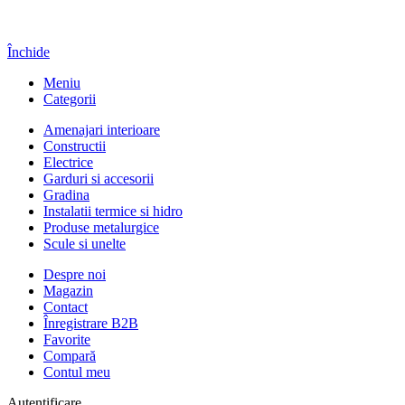
Închide
Meniu
Categorii
Amenajari interioare
Constructii
Electrice
Garduri si accesorii
Gradina
Instalatii termice si hidro
Produse metalurgice
Scule si unelte
Despre noi
Magazin
Contact
Înregistrare B2B
Favorite
Compară
Contul meu
Autentificare