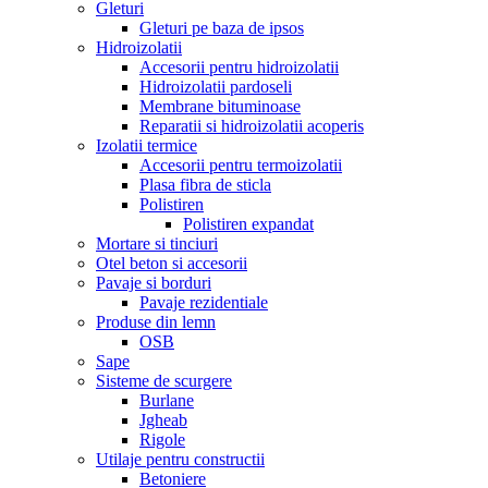
Gleturi
Gleturi pe baza de ipsos
Hidroizolatii
Accesorii pentru hidroizolatii
Hidroizolatii pardoseli
Membrane bituminoase
Reparatii si hidroizolatii acoperis
Izolatii termice
Accesorii pentru termoizolatii
Plasa fibra de sticla
Polistiren
Polistiren expandat
Mortare si tinciuri
Otel beton si accesorii
Pavaje si borduri
Pavaje rezidentiale
Produse din lemn
OSB
Sape
Sisteme de scurgere
Burlane
Jgheab
Rigole
Utilaje pentru constructii
Betoniere