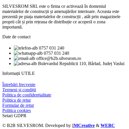
SILVESROM SRL este o firma ce activează în domeniul
materialelor de construcții și amenajărilor interioare. Aceasta este
prezentă pe piața materialelor de construcții , atât prin magazinele
proprii cât și prin rețeaua de distribuție ce acoperă o zona
importantă.
Date de contact
0757 031 240
0757 031 240
office@b2b.silvesrom.ro
Bulevardul Republicii 110, Bârlad, Județ Vaslui
Informații UTILE
Întrebări frecvente
Termeni și condiții
Politica de confidențialitate
Politica de retur
Formular de retur
Politica cookies
Setari GDPR
© B2B SILVESROM. Developed by
I
MCreative
&
WEBC