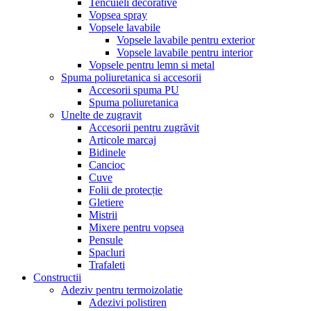
Tencuieli decorative
Vopsea spray
Vopsele lavabile
Vopsele lavabile pentru exterior
Vopsele lavabile pentru interior
Vopsele pentru lemn si metal
Spuma poliuretanica si accesorii
Accesorii spuma PU
Spuma poliuretanica
Unelte de zugravit
Accesorii pentru zugrăvit
Articole marcaj
Bidinele
Cancioc
Cuve
Folii de protecție
Gletiere
Mistrii
Mixere pentru vopsea
Pensule
Spacluri
Trafaleti
Constructii
Adeziv pentru termoizolatie
Adezivi polistiren