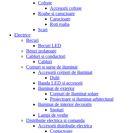
Cofraje
Accesorii cofraje
Roabe si carucioare
Carucioare
Roti roaba
Scari
Electrice
Becuri
Becuri LED
Benzi izolatoare
Cabluri si conductori
Cabluri
Corpuri si surse de iluminat
Accesorii corpuri de iluminat
Dulii
Banda LED si accesorii
Iluminat de exterior
Corpuri de iluminat solare
Proiectoare si iluminat arhitectural
Iluminat de interior decorativ
Spoturi
Lampi de veghe
Distributie electrica si comanda
Accesorii distributie electrica
Contactoare