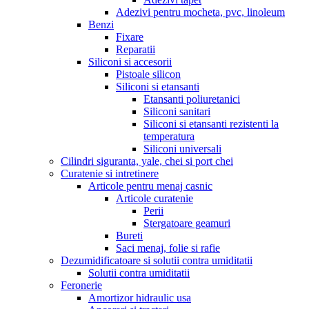
Adezivi pentru mocheta, pvc, linoleum
Benzi
Fixare
Reparatii
Siliconi si accesorii
Pistoale silicon
Siliconi si etansanti
Etansanti poliuretanici
Siliconi sanitari
Siliconi si etansanti rezistenti la
temperatura
Siliconi universali
Cilindri siguranta, yale, chei si port chei
Curatenie si intretinere
Articole pentru menaj casnic
Articole curatenie
Perii
Stergatoare geamuri
Bureti
Saci menaj, folie si rafie
Dezumidificatoare si solutii contra umiditatii
Solutii contra umiditatii
Feronerie
Amortizor hidraulic usa