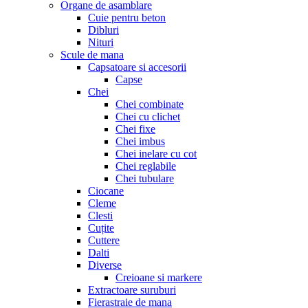
Organe de asamblare
Cuie pentru beton
Dibluri
Nituri
Scule de mana
Capsatoare si accesorii
Capse
Chei
Chei combinate
Chei cu clichet
Chei fixe
Chei imbus
Chei inelare cu cot
Chei reglabile
Chei tubulare
Ciocane
Cleme
Clesti
Cuțite
Cuttere
Dalti
Diverse
Creioane si markere
Extractoare suruburi
Fierastraie de mana