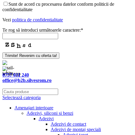
Sunt de acord cu procesarea datelor conform politicii de
confidentialitate
Vezi
politica de confidentialitate
Te rog să introduci următoarele caractere:
*
Trimite! Revenim cu oferta ta!
0757 031 240
office@b2b.silvesrom.ro
Selectează categoria
Amenajari interioare
Adezivi, siliconi si benzi
Adezivi
Adezivi de contact
Adezivi de montaj speciali
Adezivi tapet