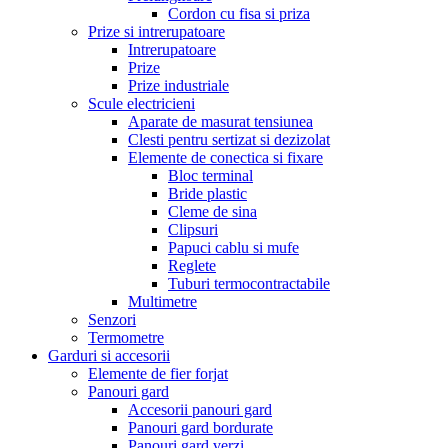
Cordon cu fisa si priza
Prize si intrerupatoare
Intrerupatoare
Prize
Prize industriale
Scule electricieni
Aparate de masurat tensiunea
Clesti pentru sertizat si dezizolat
Elemente de conectica si fixare
Bloc terminal
Bride plastic
Cleme de sina
Clipsuri
Papuci cablu si mufe
Reglete
Tuburi termocontractabile
Multimetre
Senzori
Termometre
Garduri si accesorii
Elemente de fier forjat
Panouri gard
Accesorii panouri gard
Panouri gard bordurate
Panouri gard verzi