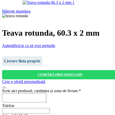
Mărește imaginea
Teava rotunda, 60.3 x 2 mm
Autentifică-te ca să vezi prețurile
Livrare flota proprie
CUMPĂRĂ PRIN WHATSAPP
Cere o ofertă personalizată
Company
Scrie aici produsul, cantitatea și zona de livrare.
*
Name
*
Telefon