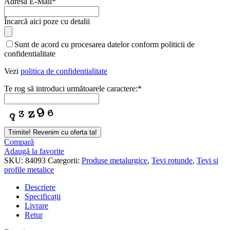
Adresă E-Mail
*
Încarcă aici poze cu detalii
Sunt de acord cu procesarea datelor conform politicii de
confidentialitate
Vezi
politica de confidentialitate
Te rog să introduci următoarele caractere:
*
Trimite! Revenim cu oferta ta!
Compară
Adaugă la favorite
SKU:
84093
Categorii:
Produse metalurgice
,
Tevi rotunde
,
Tevi si
profile metalice
Descriere
Specificații
Livrare
Retur