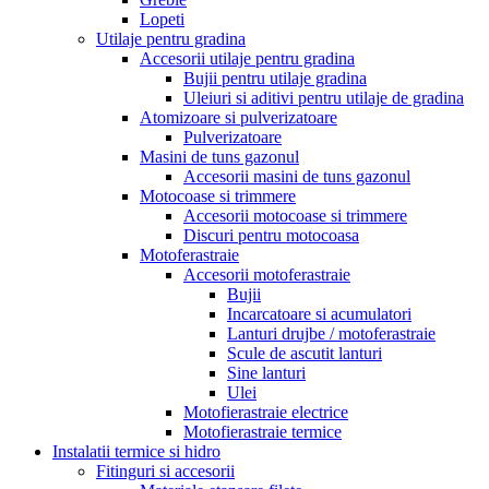
Lopeti
Utilaje pentru gradina
Accesorii utilaje pentru gradina
Bujii pentru utilaje gradina
Uleiuri si aditivi pentru utilaje de gradina
Atomizoare si pulverizatoare
Pulverizatoare
Masini de tuns gazonul
Accesorii masini de tuns gazonul
Motocoase si trimmere
Accesorii motocoase si trimmere
Discuri pentru motocoasa
Motoferastraie
Accesorii motoferastraie
Bujii
Incarcatoare si acumulatori
Lanturi drujbe / motoferastraie
Scule de ascutit lanturi
Sine lanturi
Ulei
Motofierastraie electrice
Motofierastraie termice
Instalatii termice si hidro
Fitinguri si accesorii