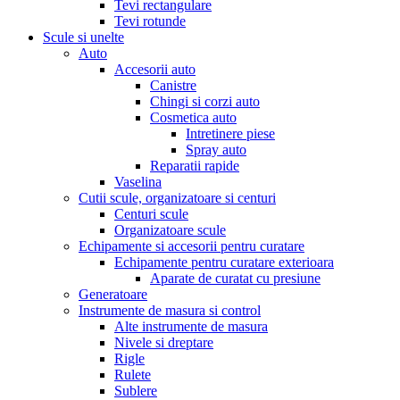
Tevi rectangulare
Tevi rotunde
Scule si unelte
Auto
Accesorii auto
Canistre
Chingi si corzi auto
Cosmetica auto
Intretinere piese
Spray auto
Reparatii rapide
Vaselina
Cutii scule, organizatoare si centuri
Centuri scule
Organizatoare scule
Echipamente si accesorii pentru curatare
Echipamente pentru curatare exterioara
Aparate de curatat cu presiune
Generatoare
Instrumente de masura si control
Alte instrumente de masura
Nivele si dreptare
Rigle
Rulete
Sublere