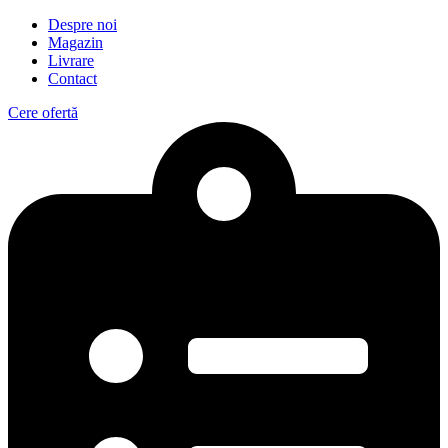
Despre noi
Magazin
Livrare
Contact
Cere ofertă