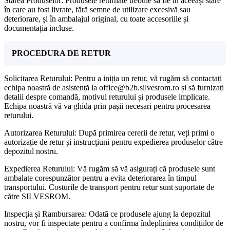
Starea Produselor: Produsele returnate trebuie să fie în aceeași stare
în care au fost livrate, fără semne de utilizare excesivă sau
deteriorare, și în ambalajul original, cu toate accesoriile și
documentația incluse.
PROCEDURA DE RETUR
Solicitarea Returului: Pentru a iniția un retur, vă rugăm să contactați
echipa noastră de asistență la office@b2b.silvesrom.ro și să furnizați
detalii despre comandă, motivul returului și produsele implicate.
Echipa noastră vă va ghida prin pașii necesari pentru procesarea
returului.
Autorizarea Returului: După primirea cererii de retur, veți primi o
autorizație de retur și instrucțiuni pentru expedierea produselor către
depozitul nostru.
Expedierea Returului: Vă rugăm să vă asigurați că produsele sunt
ambalate corespunzător pentru a evita deteriorarea în timpul
transportului. Costurile de transport pentru retur sunt suportate de
către SILVESROM.
Inspecția și Rambursarea: Odată ce produsele ajung la depozitul
nostru, vor fi inspectate pentru a confirma îndeplinirea condițiilor de