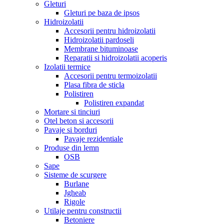
Gleturi
Gleturi pe baza de ipsos
Hidroizolatii
Accesorii pentru hidroizolatii
Hidroizolatii pardoseli
Membrane bituminoase
Reparatii si hidroizolatii acoperis
Izolatii termice
Accesorii pentru termoizolatii
Plasa fibra de sticla
Polistiren
Polistiren expandat
Mortare si tinciuri
Otel beton si accesorii
Pavaje si borduri
Pavaje rezidentiale
Produse din lemn
OSB
Sape
Sisteme de scurgere
Burlane
Jgheab
Rigole
Utilaje pentru constructii
Betoniere