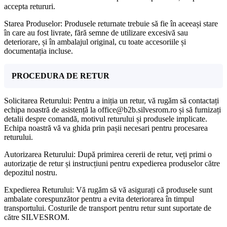
accepta retururi.
Starea Produselor: Produsele returnate trebuie să fie în aceeași stare
în care au fost livrate, fără semne de utilizare excesivă sau
deteriorare, și în ambalajul original, cu toate accesoriile și
documentația incluse.
PROCEDURA DE RETUR
Solicitarea Returului: Pentru a iniția un retur, vă rugăm să contactați
echipa noastră de asistență la office@b2b.silvesrom.ro și să furnizați
detalii despre comandă, motivul returului și produsele implicate.
Echipa noastră vă va ghida prin pașii necesari pentru procesarea
returului.
Autorizarea Returului: După primirea cererii de retur, veți primi o
autorizație de retur și instrucțiuni pentru expedierea produselor către
depozitul nostru.
Expedierea Returului: Vă rugăm să vă asigurați că produsele sunt
ambalate corespunzător pentru a evita deteriorarea în timpul
transportului. Costurile de transport pentru retur sunt suportate de
către SILVESROM.