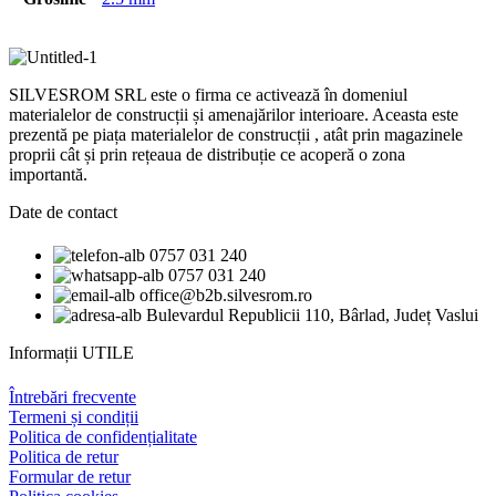
SILVESROM SRL este o firma ce activează în domeniul
materialelor de construcții și amenajărilor interioare. Aceasta este
prezentă pe piața materialelor de construcții , atât prin magazinele
proprii cât și prin rețeaua de distribuție ce acoperă o zona
importantă.
Date de contact
0757 031 240
0757 031 240
office@b2b.silvesrom.ro
Bulevardul Republicii 110, Bârlad, Județ Vaslui
Informații UTILE
Întrebări frecvente
Termeni și condiții
Politica de confidențialitate
Politica de retur
Formular de retur