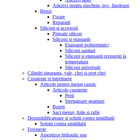
Adezivi pentru mocheta, pvc, linoleum
Benzi
Fixare
Reparatii
Siliconi si accesorii
Pistoale silicon
Siliconi si etansanti
Etansanti poliuretanici
Siliconi sanitari
Siliconi si etansanti rezistenti la
temperatura
Siliconi universali
Cilindri siguranta, yale, chei si port chei
Curatenie si intretinere
Articole pentru menaj casnic
Articole curatenie
Perii
Stergatoare geamuri
Bureti
Saci menaj, folie si rafie
Dezumidificatoare si solutii contra umiditatii
Solutii contra umiditatii
Feronerie
Amortizor hidraulic usa