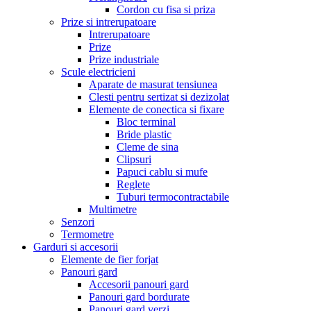
Cordon cu fisa si priza
Prize si intrerupatoare
Intrerupatoare
Prize
Prize industriale
Scule electricieni
Aparate de masurat tensiunea
Clesti pentru sertizat si dezizolat
Elemente de conectica si fixare
Bloc terminal
Bride plastic
Cleme de sina
Clipsuri
Papuci cablu si mufe
Reglete
Tuburi termocontractabile
Multimetre
Senzori
Termometre
Garduri si accesorii
Elemente de fier forjat
Panouri gard
Accesorii panouri gard
Panouri gard bordurate
Panouri gard verzi