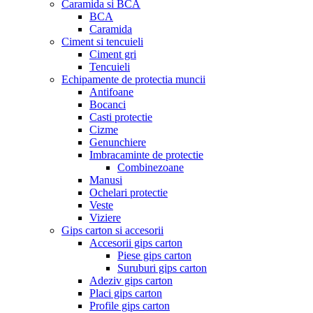
Caramida si BCA
BCA
Caramida
Ciment si tencuieli
Ciment gri
Tencuieli
Echipamente de protectia muncii
Antifoane
Bocanci
Casti protectie
Cizme
Genunchiere
Imbracaminte de protectie
Combinezoane
Manusi
Ochelari protectie
Veste
Viziere
Gips carton si accesorii
Accesorii gips carton
Piese gips carton
Suruburi gips carton
Adeziv gips carton
Placi gips carton
Profile gips carton