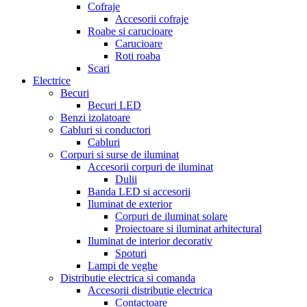
Cofraje
Accesorii cofraje
Roabe si carucioare
Carucioare
Roti roaba
Scari
Electrice
Becuri
Becuri LED
Benzi izolatoare
Cabluri si conductori
Cabluri
Corpuri si surse de iluminat
Accesorii corpuri de iluminat
Dulii
Banda LED si accesorii
Iluminat de exterior
Corpuri de iluminat solare
Proiectoare si iluminat arhitectural
Iluminat de interior decorativ
Spoturi
Lampi de veghe
Distributie electrica si comanda
Accesorii distributie electrica
Contactoare