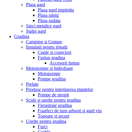
Plasa gard
Plasa gard impletita
Plasa rabitz
Plasa sudata
Sipci metalice gard
Stalpi gard
Gradina
Camping si Gratare
Instalatii pentru irigatii
Cuple si conectori
Furtun gradina
Accesorii furtun
Motopompe si hidrofoare
Motopompe
Pompe gradina
Prelate
Produse pentru intretinerea plantelor
Pompe de stropit
Scule si unelte pentru gradina
Fierastraie gradina
Foarfeci de tuns arbusti si gard viu
Topoare și securi
Unelte pentru gradina
Furci
Greble