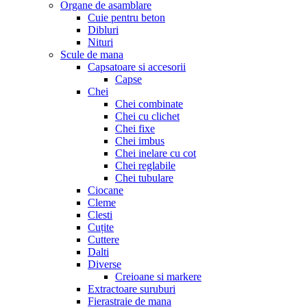
Organe de asamblare
Cuie pentru beton
Dibluri
Nituri
Scule de mana
Capsatoare si accesorii
Capse
Chei
Chei combinate
Chei cu clichet
Chei fixe
Chei imbus
Chei inelare cu cot
Chei reglabile
Chei tubulare
Ciocane
Cleme
Clesti
Cuțite
Cuttere
Dalti
Diverse
Creioane si markere
Extractoare suruburi
Fierastraie de mana