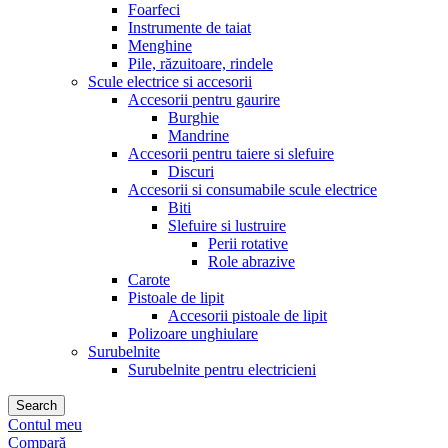
Foarfeci
Instrumente de taiat
Menghine
Pile, răzuitoare, rindele
Scule electrice si accesorii
Accesorii pentru gaurire
Burghie
Mandrine
Accesorii pentru taiere si slefuire
Discuri
Accesorii si consumabile scule electrice
Biti
Slefuire si lustruire
Perii rotative
Role abrazive
Carote
Pistoale de lipit
Accesorii pistoale de lipit
Polizoare unghiulare
Surubelnite
Surubelnite pentru electricieni
Search
Contul meu
Compară