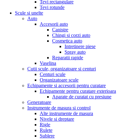
Tevi rectangulare
Tevi rotunde
Scule si unelte
Auto
Accesorii auto
Canistre
Chingi si corzi auto
Cosmetica auto
Intretinere piese
Spray auto
Reparatii rapide
Vaselina
Cutii scule, organizatoare si centuri
Centuri scule
Organizatoare scule
Echipamente si accesorii pentru curatare
Echipamente pentru curatare exterioara
Aparate de curatat cu presiune
Generatoare
Instrumente de masura si control
Alte instrumente de masura
Nivele si dreptare
Rigle
Rulete
Sublere