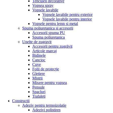
Tencuieli decorative
Vopsea spray
Vopsele lavabile
Vopsele lavabile pentru exterior
Vopsele lavabile pentru interior
Vopsele pentru lemn si metal
Spuma poliuretanica si accesorii
Accesorii spuma PU
Spuma poliuretanica
Unelte de zugravit
Accesorii pentru zugrăvit
Articole marcaj
Bidinele
Cancioc
Cuve
Folii de protecție
Gletiere
Mistrii
Mixere pentru vopsea
Pensule
Spacluri
Trafaleti
Constructii
Adeziv pentru termoizolatie
Adezivi polistiren