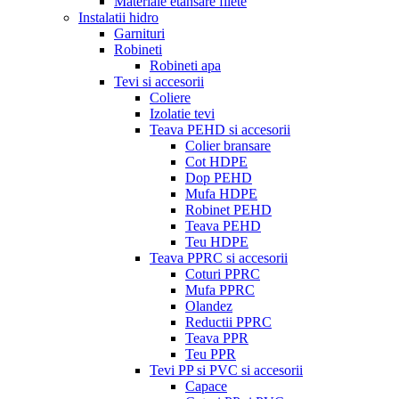
Materiale etansare filete
Instalatii hidro
Garnituri
Robineti
Robineti apa
Tevi si accesorii
Coliere
Izolatie tevi
Teava PEHD si accesorii
Colier bransare
Cot HDPE
Dop PEHD
Mufa HDPE
Robinet PEHD
Teava PEHD
Teu HDPE
Teava PPRC si accesorii
Coturi PPRC
Mufa PPRC
Olandez
Reductii PPRC
Teava PPR
Teu PPR
Tevi PP si PVC si accesorii
Capace