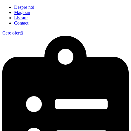
Despre noi
Magazin
Livrare
Contact
Cere ofertă