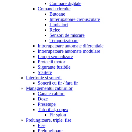
Contoare digitale
Comanda circuite
Butoane
Intrerupatoare crepusculare
Limitatori
Relee
Senzori de miscare
Temporizatoare
Intrerupatoare automate diferentiale
Intrerupatoare automate modulare
Lampi semnalizare
Protectii motor
Sigurante fuzibile
Startere
Interfonie si sonerii
Sonerii cu fir / fara fir
Managementul cablurilor
Canale cabluri
Doze
Presetupe
Tub riflat, copex
Fir spion
Prelungitoare, triple, fise
Fise
Prelungitoare