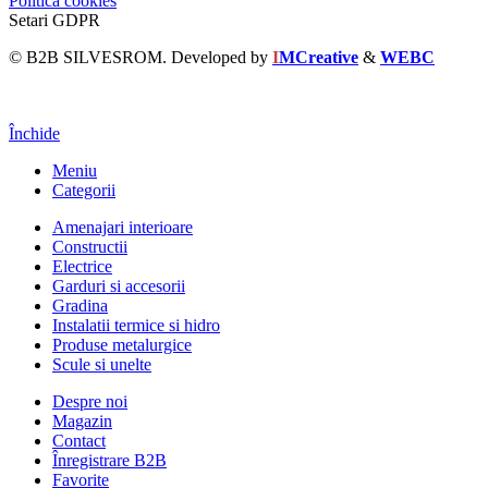
Politica cookies
Setari GDPR
© B2B SILVESROM. Developed by
I
MCreative
&
WEBC
Închide
Meniu
Categorii
Amenajari interioare
Constructii
Electrice
Garduri si accesorii
Gradina
Instalatii termice si hidro
Produse metalurgice
Scule si unelte
Despre noi
Magazin
Contact
Înregistrare B2B
Favorite