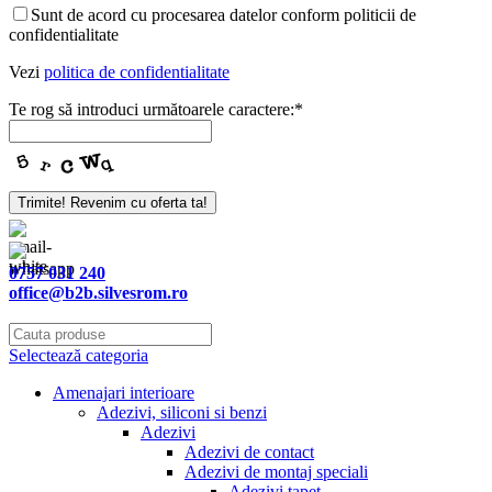
Sunt de acord cu procesarea datelor conform politicii de
confidentialitate
Vezi
politica de confidentialitate
Te rog să introduci următoarele caractere:
*
Trimite! Revenim cu oferta ta!
0757 031 240
office@b2b.silvesrom.ro
Selectează categoria
Amenajari interioare
Adezivi, siliconi si benzi
Adezivi
Adezivi de contact
Adezivi de montaj speciali
Adezivi tapet