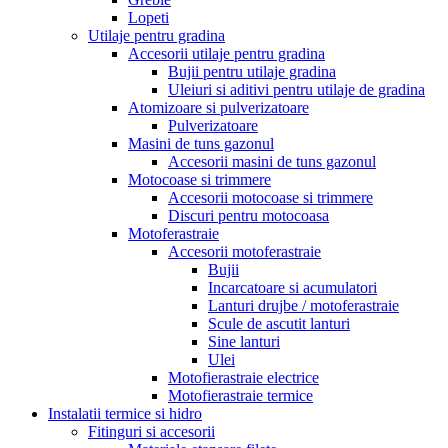
Lopeti
Utilaje pentru gradina
Accesorii utilaje pentru gradina
Bujii pentru utilaje gradina
Uleiuri si aditivi pentru utilaje de gradina
Atomizoare si pulverizatoare
Pulverizatoare
Masini de tuns gazonul
Accesorii masini de tuns gazonul
Motocoase si trimmere
Accesorii motocoase si trimmere
Discuri pentru motocoasa
Motoferastraie
Accesorii motoferastraie
Bujii
Incarcatoare si acumulatori
Lanturi drujbe / motoferastraie
Scule de ascutit lanturi
Sine lanturi
Ulei
Motofierastraie electrice
Motofierastraie termice
Instalatii termice si hidro
Fitinguri si accesorii