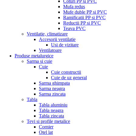
Coturi PP si PVC
Mufa redus
Mufe duble PP si PVC
Ramificatii PP si PVC
Reductii PP si PVC
Teava PVC
Ventilatie, climatizare
Accesorii ventilatie
Usi de vizitare
Ventilatoare
Produse metalurgice
Sarma si cuie
Cuie
Cuie constructii
Cuie de uz general
Sarma ghimpata
Sarma neagra
Sarma zincata
Tabla
Tabla aluminiu
Tabla neagra
Tabla zincata
Tevi si profile metalice
Cornier
Otel lat