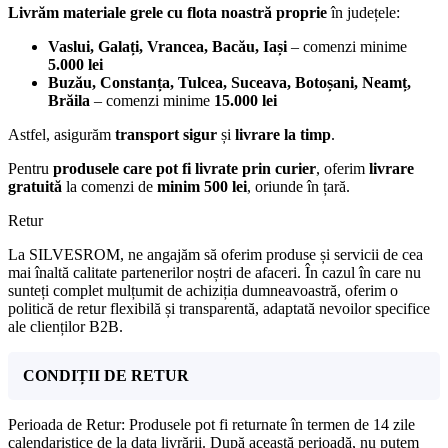
Livrăm materiale grele cu flota noastră proprie
în județele:
Vaslui, Galați, Vrancea, Bacău, Iași
– comenzi minime
5.000 lei
Buzău, Constanța, Tulcea, Suceava, Botoșani, Neamț,
Brăila
– comenzi minime
15.000 lei
Astfel, asigurăm
transport sigur
și
livrare la timp
.
Pentru
produsele care pot fi livrate prin curier
, oferim
livrare
gratuită
la comenzi de
minim 500 lei
, oriunde în țară.
Retur
La SILVESROM, ne angajăm să oferim produse și servicii de cea
mai înaltă calitate partenerilor noștri de afaceri. În cazul în care nu
sunteți complet mulțumit de achiziția dumneavoastră, oferim o
politică de retur flexibilă și transparentă, adaptată nevoilor specifice
ale clienților B2B.
CONDIȚII DE RETUR
Perioada de Retur: Produsele pot fi returnate în termen de 14 zile
calendaristice de la data livrării. După această perioadă, nu putem