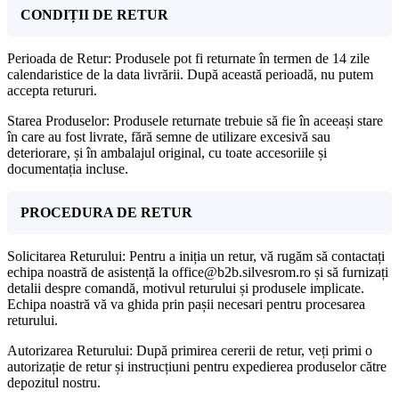
CONDIȚII DE RETUR
Perioada de Retur: Produsele pot fi returnate în termen de 14 zile
calendaristice de la data livrării. După această perioadă, nu putem
accepta retururi.
Starea Produselor: Produsele returnate trebuie să fie în aceeași stare
în care au fost livrate, fără semne de utilizare excesivă sau
deteriorare, și în ambalajul original, cu toate accesoriile și
documentația incluse.
PROCEDURA DE RETUR
Solicitarea Returului: Pentru a iniția un retur, vă rugăm să contactați
echipa noastră de asistență la office@b2b.silvesrom.ro și să furnizați
detalii despre comandă, motivul returului și produsele implicate.
Echipa noastră vă va ghida prin pașii necesari pentru procesarea
returului.
Autorizarea Returului: După primirea cererii de retur, veți primi o
autorizație de retur și instrucțiuni pentru expedierea produselor către
depozitul nostru.