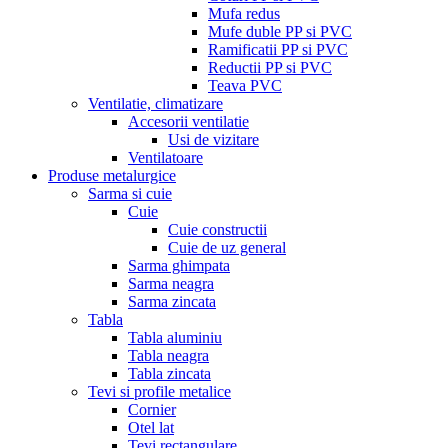
Mufa redus
Mufe duble PP si PVC
Ramificatii PP si PVC
Reductii PP si PVC
Teava PVC
Ventilatie, climatizare
Accesorii ventilatie
Usi de vizitare
Ventilatoare
Produse metalurgice
Sarma si cuie
Cuie
Cuie constructii
Cuie de uz general
Sarma ghimpata
Sarma neagra
Sarma zincata
Tabla
Tabla aluminiu
Tabla neagra
Tabla zincata
Tevi si profile metalice
Cornier
Otel lat
Tevi rectangulare