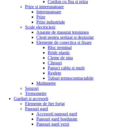
Cordon cu fisa si priza
Prize si intrerupatoare
Intrerupatoare
Prize
Prize industriale
Scule electricieni
Aparate de masurat tensiunea
Clesti pentru sertizat si dezizolat
Elemente de conectica si fixare
Bloc terminal
Bride plastic
Cleme de sina
Clipsuri
Papuci cablu si mufe
Reglete
Tuburi termocontractabile
Multimetre
Senzori
Termometre
Garduri si accesorii
Elemente de fier forjat
Panouri gard
Accesorii panouri gard
Panouri gard bordurate
Panouri gard verzi