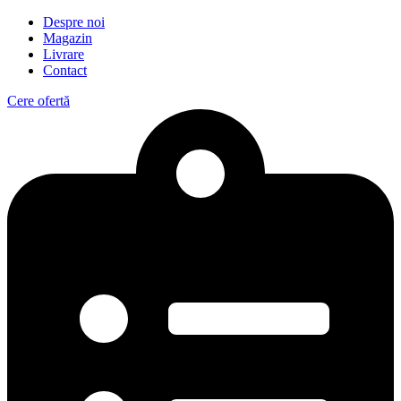
Despre noi
Magazin
Livrare
Contact
Cere ofertă