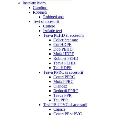
Instalatii hidro
Garnituri
Robineti
Robineti apa
Tevi si accesorii
Coliere
Izolatie tevi
Teava PEHD si accesorii
Colier bransare
Cot HDPE
Dop PEHD
Mufa HDPE
Robinet PEHD
Teava PEHD
Teu HDPE
Teava PPRC si accesorii
Coturi PPRC
Mufa PPRC
Olandez
Reductii PPRC
Teava PPR
Teu PPR
Tevi PP si PVC si accesorii
Capace
Coturi PP si PVC