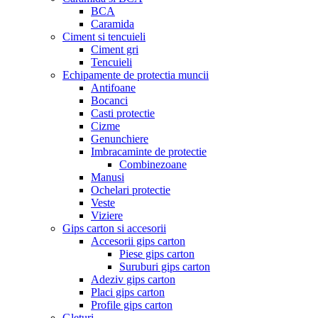
BCA
Caramida
Ciment si tencuieli
Ciment gri
Tencuieli
Echipamente de protectia muncii
Antifoane
Bocanci
Casti protectie
Cizme
Genunchiere
Imbracaminte de protectie
Combinezoane
Manusi
Ochelari protectie
Veste
Viziere
Gips carton si accesorii
Accesorii gips carton
Piese gips carton
Suruburi gips carton
Adeziv gips carton
Placi gips carton
Profile gips carton
Gleturi