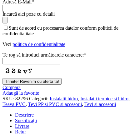
Adresă E-Mail
*
Încarcă aici poze cu detalii
Sunt de acord cu procesarea datelor conform politicii de
confidentialitate
Vezi
politica de confidentialitate
Te rog să introduci următoarele caractere:
*
Trimite! Revenim cu oferta ta!
Your
Compară
Website
Adaugă la favorite
*
SKU:
82296
Categorii:
Instalatii hidro
,
Instalatii termice si hidro
,
Teava PVC
,
Tevi PP si PVC si accesorii
,
Tevi si accesorii
Descriere
Specificații
Livrare
Retur