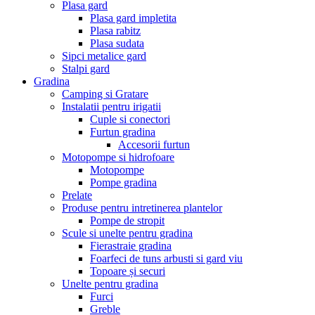
Plasa gard
Plasa gard impletita
Plasa rabitz
Plasa sudata
Sipci metalice gard
Stalpi gard
Gradina
Camping si Gratare
Instalatii pentru irigatii
Cuple si conectori
Furtun gradina
Accesorii furtun
Motopompe si hidrofoare
Motopompe
Pompe gradina
Prelate
Produse pentru intretinerea plantelor
Pompe de stropit
Scule si unelte pentru gradina
Fierastraie gradina
Foarfeci de tuns arbusti si gard viu
Topoare și securi
Unelte pentru gradina
Furci
Greble