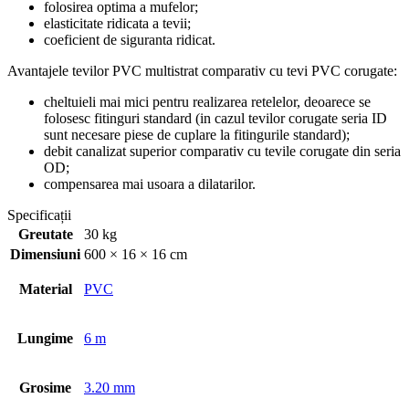
folosirea optima a mufelor;
elasticitate ridicata a tevii;
coeficient de siguranta ridicat.
Avantajele tevilor PVC multistrat comparativ cu tevi PVC corugate:
cheltuieli mai mici pentru realizarea retelelor, deoarece se
folosesc fitinguri standard (in cazul tevilor corugate seria ID
sunt necesare piese de cuplare la fitingurile standard);
debit canalizat superior comparativ cu tevile corugate din seria
OD;
compensarea mai usoara a dilatarilor.
Specificații
Greutate
30 kg
Dimensiuni
600 × 16 × 16 cm
Material
PVC
Lungime
6 m
Grosime
3.20 mm