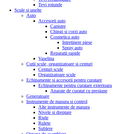
Tevi rotunde
Scule si unelte
Auto
Accesorii auto
Canistre
Chingi si corzi auto
Cosmetica auto
Intretinere piese
Spray auto
Reparatii rapide
Vaselina
Cutii scule, organizatoare si centuri
Centuri scule
Organizatoare scule
Echipamente si accesorii pentru curatare
Echipamente pentru curatare exterioara
Aparate de curatat cu presiune
Generatoare
Instrumente de masura si control
Alte instrumente de masura
Nivele si dreptare
Rigle
Rulete
Sublere
Organe de asamblare