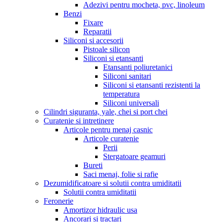
Adezivi pentru mocheta, pvc, linoleum
Benzi
Fixare
Reparatii
Siliconi si accesorii
Pistoale silicon
Siliconi si etansanti
Etansanti poliuretanici
Siliconi sanitari
Siliconi si etansanti rezistenti la
temperatura
Siliconi universali
Cilindri siguranta, yale, chei si port chei
Curatenie si intretinere
Articole pentru menaj casnic
Articole curatenie
Perii
Stergatoare geamuri
Bureti
Saci menaj, folie si rafie
Dezumidificatoare si solutii contra umiditatii
Solutii contra umiditatii
Feronerie
Amortizor hidraulic usa
Ancorari si tractari