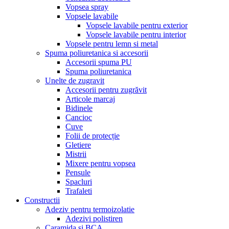
Vopsea spray
Vopsele lavabile
Vopsele lavabile pentru exterior
Vopsele lavabile pentru interior
Vopsele pentru lemn si metal
Spuma poliuretanica si accesorii
Accesorii spuma PU
Spuma poliuretanica
Unelte de zugravit
Accesorii pentru zugrăvit
Articole marcaj
Bidinele
Cancioc
Cuve
Folii de protecție
Gletiere
Mistrii
Mixere pentru vopsea
Pensule
Spacluri
Trafaleti
Constructii
Adeziv pentru termoizolatie
Adezivi polistiren
Caramida si BCA