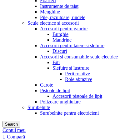
Foarfeci
Instrumente de taiat
Menghine
Pile, răzuitoare, rindele
Scule electrice si accesorii
Accesorii pentru gaurire
Burghie
Mandrine
Accesorii pentru taiere si slefuire
Discuri
Accesorii si consumabile scule electrice
Biti
Slefuire si lustruire
Perii rotative
Role abrazive
Carote
Pistoale de lipit
Accesorii pistoale de lipit
Polizoare unghiulare
Surubelnite
Surubelnite pentru electricieni
Search
Contul meu
Compară