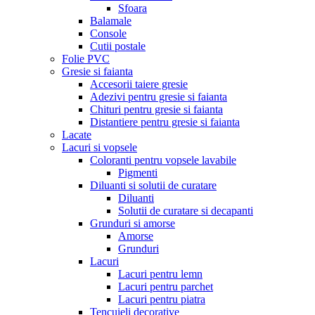
Sfoara
Balamale
Console
Cutii postale
Folie PVC
Gresie si faianta
Accesorii taiere gresie
Adezivi pentru gresie si faianta
Chituri pentru gresie si faianta
Distantiere pentru gresie si faianta
Lacate
Lacuri si vopsele
Coloranti pentru vopsele lavabile
Pigmenti
Diluanti si solutii de curatare
Diluanti
Solutii de curatare si decapanti
Grunduri si amorse
Amorse
Grunduri
Lacuri
Lacuri pentru lemn
Lacuri pentru parchet
Lacuri pentru piatra
Tencuieli decorative