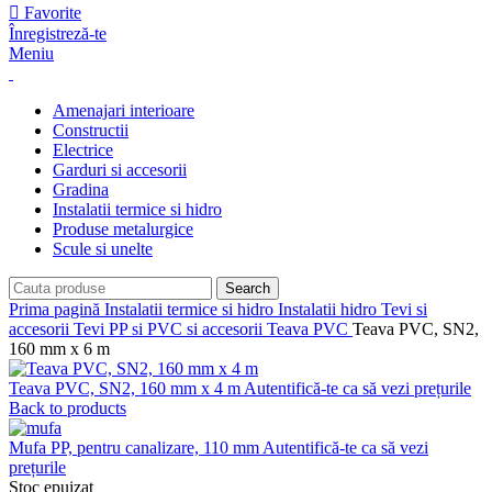
Favorite
Înregistreză-te
Meniu
Amenajari interioare
Constructii
Electrice
Garduri si accesorii
Gradina
Instalatii termice si hidro
Produse metalurgice
Scule si unelte
Search
Prima pagină
Instalatii termice si hidro
Instalatii hidro
Tevi si
accesorii
Tevi PP si PVC si accesorii
Teava PVC
Teava PVC, SN2,
160 mm x 6 m
Teava PVC, SN2, 160 mm x 4 m
Autentifică-te ca să vezi prețurile
Back to products
Mufa PP, pentru canalizare, 110 mm
Autentifică-te ca să vezi
prețurile
Stoc epuizat