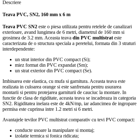
Descriere
Teava PVC, SN2, 160 mm x 6 m
Teava PVC SN2
este o piesa utilizata pentru retelele de canalizari
exterioare, avand lungimea de 6 metri, diametrul de 160 mm si
grosimea de 3.2 mm. Aceasta teava
din
PVC multistrat
este
caracterizata de o structura speciala a peretelui, formata din 3 straturi
interdependente:
un strat interior din PVC compact (Si);
miez format din PVC expandat (Sm);
un strat exterior din PVC compact (Se).
Imbinarea este elastica, cu mufa si garnitura. Aceasta teava este
realizata in culoarea orange si este sanfrenata pentru usurarea
montarii si pentru protejarea garniturii de cauciuc la montare. In
functie de clasa de rigiditate, aceasta teava se incadreaza in categoria
SN2. Rigiditatea inelara este de 4kN/mp, iar adancimea de ingropare
permisa este cuprinsa intre 1.2 metri si 6 metri.
Avantajele tevilor PVC multistrat comparativ cu tevi PVC compact:
conducte usoare la manipulare si montaj;
izolatie termica si fonica ridicata;