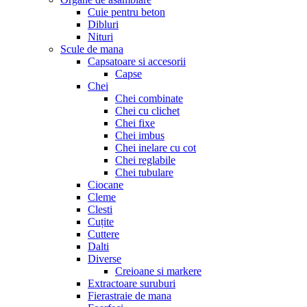
Cuie pentru beton
Dibluri
Nituri
Scule de mana
Capsatoare si accesorii
Capse
Chei
Chei combinate
Chei cu clichet
Chei fixe
Chei imbus
Chei inelare cu cot
Chei reglabile
Chei tubulare
Ciocane
Cleme
Clesti
Cuțite
Cuttere
Dalti
Diverse
Creioane si markere
Extractoare suruburi
Fierastraie de mana