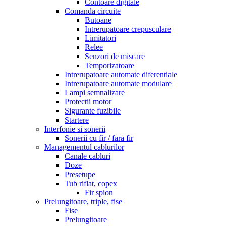
Contoare digitale
Comanda circuite
Butoane
Intrerupatoare crepusculare
Limitatori
Relee
Senzori de miscare
Temporizatoare
Intrerupatoare automate diferentiale
Intrerupatoare automate modulare
Lampi semnalizare
Protectii motor
Sigurante fuzibile
Startere
Interfonie si sonerii
Sonerii cu fir / fara fir
Managementul cablurilor
Canale cabluri
Doze
Presetupe
Tub riflat, copex
Fir spion
Prelungitoare, triple, fise
Fise
Prelungitoare