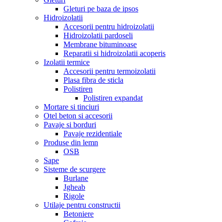
Gleturi pe baza de ipsos
Hidroizolatii
Accesorii pentru hidroizolatii
Hidroizolatii pardoseli
Membrane bituminoase
Reparatii si hidroizolatii acoperis
Izolatii termice
Accesorii pentru termoizolatii
Plasa fibra de sticla
Polistiren
Polistiren expandat
Mortare si tinciuri
Otel beton si accesorii
Pavaje si borduri
Pavaje rezidentiale
Produse din lemn
OSB
Sape
Sisteme de scurgere
Burlane
Jgheab
Rigole
Utilaje pentru constructii
Betoniere