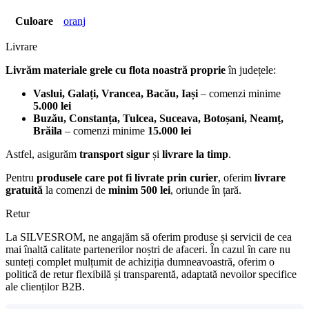
Culoare
oranj
Livrare
Livrăm materiale grele cu flota noastră proprie
în județele:
Vaslui, Galați, Vrancea, Bacău, Iași
– comenzi minime
5.000 lei
Buzău, Constanța, Tulcea, Suceava, Botoșani, Neamț,
Brăila
– comenzi minime
15.000 lei
Astfel, asigurăm
transport sigur
și
livrare la timp
.
Pentru
produsele care pot fi livrate prin curier
, oferim
livrare
gratuită
la comenzi de
minim 500 lei
, oriunde în țară.
Retur
La SILVESROM, ne angajăm să oferim produse și servicii de cea
mai înaltă calitate partenerilor noștri de afaceri. În cazul în care nu
sunteți complet mulțumit de achiziția dumneavoastră, oferim o
politică de retur flexibilă și transparentă, adaptată nevoilor specifice
ale clienților B2B.