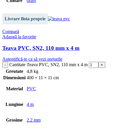
Culoare
oranj
Livrare flota proprie
Compară
Adaugă la favorite
Teava PVC, SN2, 110 mm x 4 m
Autentifică-te ca să vezi prețurile
Cantitate Teava PVC, SN2, 110 mm x 4 m
Greutate
4,8 kg
Dimensiuni
400 × 11 × 11 cm
Material
PVC
Lungime
4 m
Grosime
2.2 mm