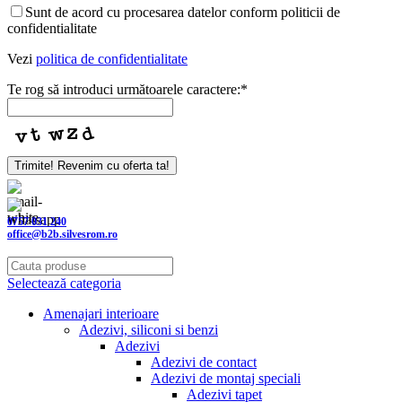
Sunt de acord cu procesarea datelor conform politicii de
confidentialitate
Vezi
politica de confidentialitate
Te rog să introduci următoarele caractere:
*
Business
Trimite! Revenim cu oferta ta!
Email
*
0757 031 240
office@b2b.silvesrom.ro
Selectează categoria
Amenajari interioare
Adezivi, siliconi si benzi
Adezivi
Adezivi de contact
Adezivi de montaj speciali
Adezivi tapet