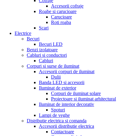
Cofraje
Accesorii cofraje
Roabe si carucioare
Carucioare
Roti roaba
Scari
Electrice
Becuri
Becuri LED
Benzi izolatoare
Cabluri si conductori
Cabluri
Corpuri si surse de iluminat
Accesorii corpuri de iluminat
Dulii
Banda LED si accesorii
Iluminat de exterior
Corpuri de iluminat solare
Proiectoare si iluminat arhitectural
Iluminat de interior decorativ
Spoturi
Lampi de veghe
Distributie electrica si comanda
Accesorii distributie electrica
Contactoare