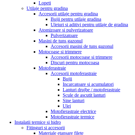
Lopeti
Utilaje pentru gradina
Accesorii utilaje pentru gradina
Bujii pentru utilaje gradina
Uleiuri si aditivi pentru utilaje de gradina
Atomizoare si pulverizatoare
Pulverizatoare
Masini de tuns gazonul
Accesorii masini de tuns gazonul
Motocoase si trimmere
Accesorii motocoase si trimmere
Discuri pentru motocoasa
Motoferastraie
Accesorii motoferastraie
Bujii
Incarcatoare si acumulatori
Lanturi drujbe / motoferastraie
Scule de ascutit lanturi
Sine lanturi
Ulei
Motofierastraie electrice
Motofierastraie termice
Instalatii termice si hidro
Fitinguri si accesorii
Materiale etansare filete