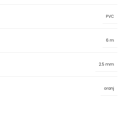
PVC
6 m
2.5 mm
oranj