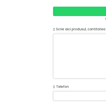
Business
Scrie aici produsul, cantitatea 
Email
*
Telefon