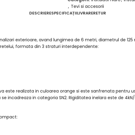
,
Tevi si accesorii
DESCRIERE
SPECIFICAȚII
LIVRARE
RETUR
canalizari exterioare, avand lungimea de 6 metri, diametrul de 
etelui, formata din 3 straturi interdependente:
va este realizata in culoarea orange si este sanfrenata pentru us
va se incadreaza in categoria SN2. Rigiditatea inelara este de 4
 compact: