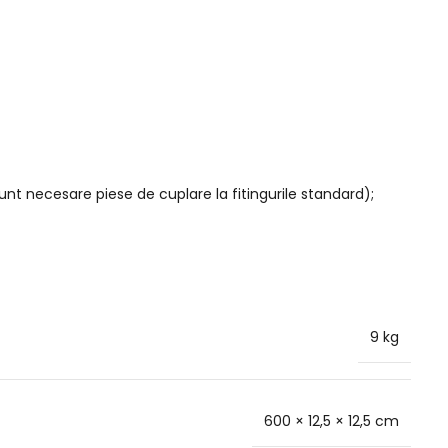
sunt necesare piese de cuplare la fitingurile standard);
9 kg
600 × 12,5 × 12,5 cm