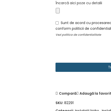
Încarcă aici poze cu detalii
Sunt de acord cu procesarea
conform politicii de confidential
Vezi
politica de confidentialitate
T
Compară
Adaugă la favori
SKU:
82291
Categorii:
Instalatii hidro
,
Insta