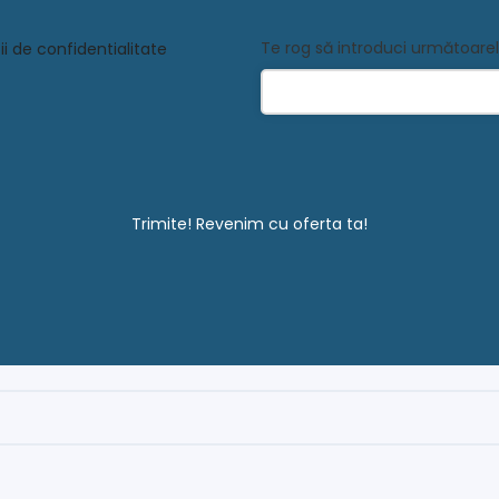
Te rog să introduci următoare
i de confidentialitate
Trimite! Revenim cu oferta ta!