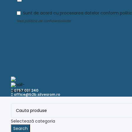
Sunt de acord cu procesarea datelor conform politici
Vezi
politica de confidentialitate
0757 031 240
office@b2b.silvesrom.ro
Selectează categoria
Search