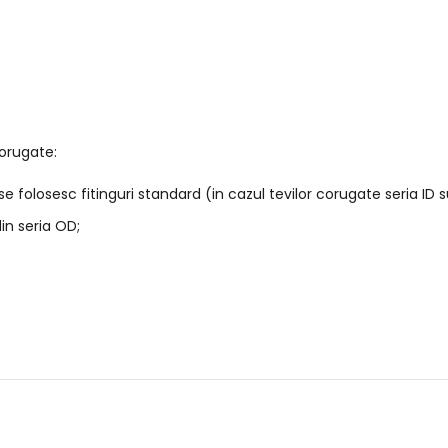
corugate:
se folosesc fitinguri standard (in cazul tevilor corugate seria ID 
in seria OD;