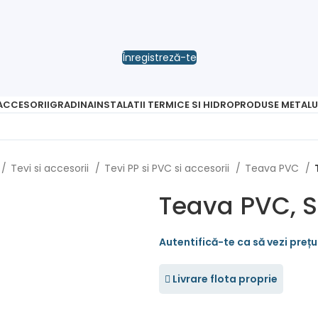
Înregistreză-te
 ACCESORII
GRADINA
INSTALATII TERMICE SI HIDRO
PRODUSE METALU
Tevi si accesorii
Tevi PP si PVC si accesorii
Teava PVC
Teava PVC, S
Livrare flota proprie