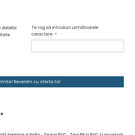
Te rog să introduci următoarele
 datelor
caractere:
*
itate
rimite! Revenim cu oferta ta!
te
latii termice si hidro
,
Teava PVC
,
Tevi PP si PVC si accesorii