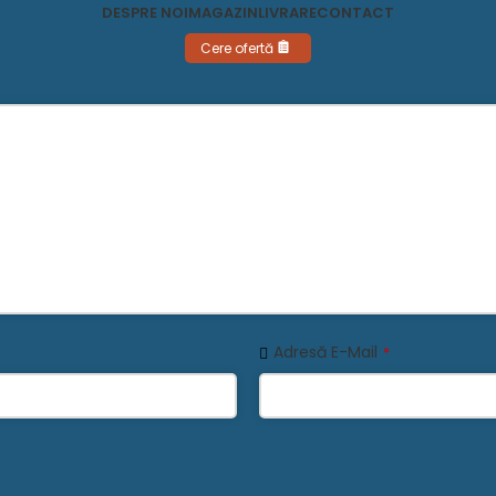
DESPRE NOI
MAGAZIN
LIVRARE
CONTACT
Cere ofertă
Adresă E-Mail
*