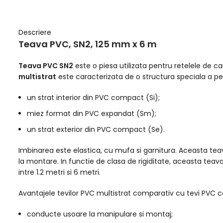
Descriere
Teava PVC, SN2, 125 mm x 6 m
Teava PVC SN2
este o piesa utilizata pentru retelele de 
multistrat
este caracterizata de o structura speciala a per
un strat interior din PVC compact (Si);
miez format din PVC expandat (Sm);
un strat exterior din PVC compact (Se).
Imbinarea este elastica, cu mufa si garnitura. Aceasta tea
la montare. In functie de clasa de rigiditate, aceasta tea
intre 1.2 metri si 6 metri.
Avantajele tevilor PVC multistrat comparativ cu tevi PVC
conducte usoare la manipulare si montaj;