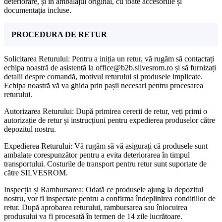
deteriorare, și în ambalajul original, cu toate accesoriile și
documentația incluse.
PROCEDURA DE RETUR
Solicitarea Returului: Pentru a iniția un retur, vă rugăm să contactați
echipa noastră de asistență la office@b2b.silvesrom.ro și să furnizați
detalii despre comandă, motivul returului și produsele implicate.
Echipa noastră vă va ghida prin pașii necesari pentru procesarea
returului.
Autorizarea Returului: După primirea cererii de retur, veți primi o
autorizație de retur și instrucțiuni pentru expedierea produselor către
depozitul nostru.
Expedierea Returului: Vă rugăm să vă asigurați că produsele sunt
ambalate corespunzător pentru a evita deteriorarea în timpul
transportului. Costurile de transport pentru retur sunt suportate de
către SILVESROM.
Inspecția și Rambursarea: Odată ce produsele ajung la depozitul
nostru, vor fi inspectate pentru a confirma îndeplinirea condițiilor de
retur. După aprobarea returului, rambursarea sau înlocuirea
produsului va fi procesată în termen de 14 zile lucrătoare.