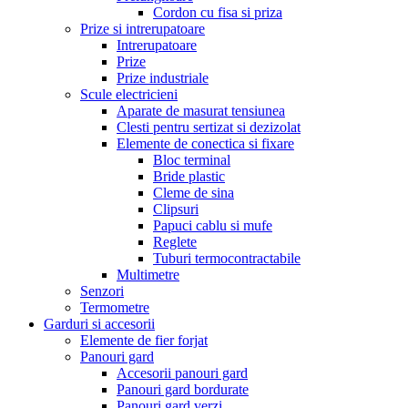
Cordon cu fisa si priza
Prize si intrerupatoare
Intrerupatoare
Prize
Prize industriale
Scule electricieni
Aparate de masurat tensiunea
Clesti pentru sertizat si dezizolat
Elemente de conectica si fixare
Bloc terminal
Bride plastic
Cleme de sina
Clipsuri
Papuci cablu si mufe
Reglete
Tuburi termocontractabile
Multimetre
Senzori
Termometre
Garduri si accesorii
Elemente de fier forjat
Panouri gard
Accesorii panouri gard
Panouri gard bordurate
Panouri gard verzi