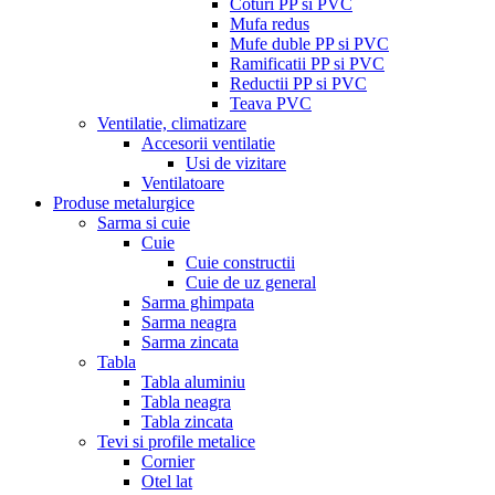
Coturi PP si PVC
Mufa redus
Mufe duble PP si PVC
Ramificatii PP si PVC
Reductii PP si PVC
Teava PVC
Ventilatie, climatizare
Accesorii ventilatie
Usi de vizitare
Ventilatoare
Produse metalurgice
Sarma si cuie
Cuie
Cuie constructii
Cuie de uz general
Sarma ghimpata
Sarma neagra
Sarma zincata
Tabla
Tabla aluminiu
Tabla neagra
Tabla zincata
Tevi si profile metalice
Cornier
Otel lat