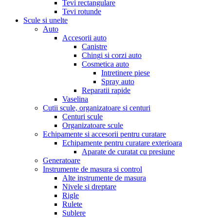
Tevi rectangulare
Tevi rotunde
Scule si unelte
Auto
Accesorii auto
Canistre
Chingi si corzi auto
Cosmetica auto
Intretinere piese
Spray auto
Reparatii rapide
Vaselina
Cutii scule, organizatoare si centuri
Centuri scule
Organizatoare scule
Echipamente si accesorii pentru curatare
Echipamente pentru curatare exterioara
Aparate de curatat cu presiune
Generatoare
Instrumente de masura si control
Alte instrumente de masura
Nivele si dreptare
Rigle
Rulete
Sublere