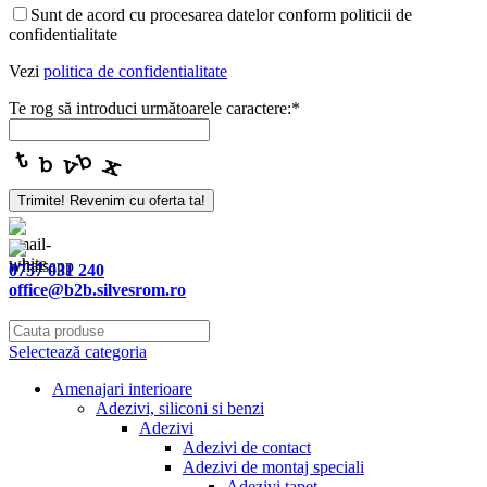
Email
*
Sunt de acord cu procesarea datelor conform politicii de
confidentialitate
Vezi
politica de confidentialitate
Te rog să introduci următoarele caractere:
*
Trimite! Revenim cu oferta ta!
0757 031 240
office@b2b.silvesrom.ro
Selectează categoria
Amenajari interioare
Adezivi, siliconi si benzi
Adezivi
Adezivi de contact
Adezivi de montaj speciali
Adezivi tapet