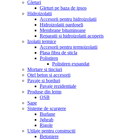
Gleturi
Gleturi pe baza de ipsos
Hidroizolatii
Accesorii pentru hidroizolatii
Hidroizolatii pardoseli
Membrane bituminoase
Reparatii si hidroizolatii acoperis
Izolatii termice
Accesorii pentru termoizolatii
Plasa fibra de sticla
Polistiren
Polistiren expandat
Mortare si tinciuri
Otel beton si accesorii
Pavaje si borduri
Pavaje rezidentiale
Produse din lemn
OSB
Sape
Sisteme de scurgere
Burlane
Jgheab
Rigole
Utilaje pentru constructii
Betoniere