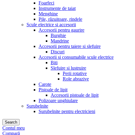
Foarfeci
Instrumente de taiat
Menghine
Pile, răzuitoare, rindele
Scule electrice si accesorii
Accesorii pentru gaurire
Burghie
Mandrine
Accesorii pentru taiere si slefuire
Discuri
Accesorii si consumabile scule electrice
Biti
Slefuire si lustruire
Perii rotative
Role abrazive
Carote
Pistoale de lipit
Accesorii pistoale de lipit
Polizoare unghiulare
Surubelnite
Surubelnite pentru electricieni
Search
Contul meu
Compară