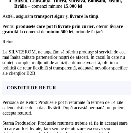
Buzău, Constanța, Tulcea, Suceava, Botoșani, Neamț,
Brăila
– comenzi minime
15.000 lei
Astfel, asigurăm
transport sigur
și
livrare la timp
.
Pentru
produsele care pot fi livrate prin curier
, oferim
livrare
gratuită
la comenzi de
minim 500 lei
, oriunde în țară.
Retur
La SILVESROM, ne angajăm să oferim produse și servicii de cea
mai înaltă calitate partenerilor noștri de afaceri. În cazul în care nu
sunteți complet mulțumit de achiziția dumneavoastră, oferim o
politică de retur flexibilă și transparentă, adaptată nevoilor specifice
ale clienților B2B.
CONDIȚII DE RETUR
Perioada de Retur: Produsele pot fi returnate în termen de 14 zile
calendaristice de la data livrării. După această perioadă, nu putem
accepta retururi.
Starea Produselor: Produsele returnate trebuie să fie în aceeași stare
în care au fost livrate, fără semne de utilizare excesivă sau