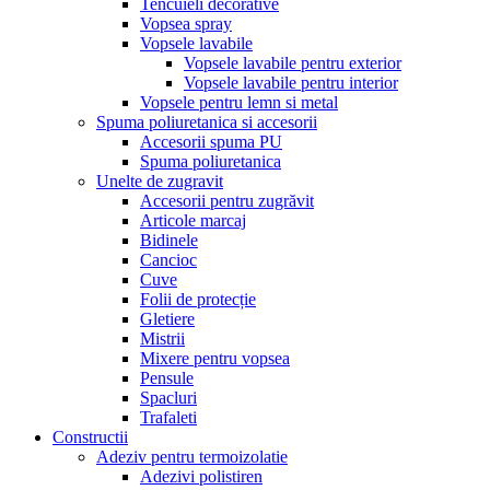
Tencuieli decorative
Vopsea spray
Vopsele lavabile
Vopsele lavabile pentru exterior
Vopsele lavabile pentru interior
Vopsele pentru lemn si metal
Spuma poliuretanica si accesorii
Accesorii spuma PU
Spuma poliuretanica
Unelte de zugravit
Accesorii pentru zugrăvit
Articole marcaj
Bidinele
Cancioc
Cuve
Folii de protecție
Gletiere
Mistrii
Mixere pentru vopsea
Pensule
Spacluri
Trafaleti
Constructii
Adeziv pentru termoizolatie
Adezivi polistiren