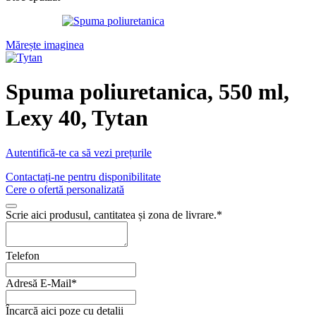
Mărește imaginea
Spuma poliuretanica, 550 ml,
Lexy 40, Tytan
Autentifică-te ca să vezi prețurile
Contactați-ne pentru disponibilitate
Cere o ofertă personalizată
Scrie aici produsul, cantitatea și zona de livrare.
*
Telefon
Adresă E-Mail
*
Website
Încarcă aici poze cu detalii