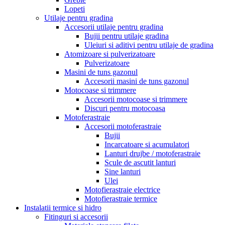
Lopeti
Utilaje pentru gradina
Accesorii utilaje pentru gradina
Bujii pentru utilaje gradina
Uleiuri si aditivi pentru utilaje de gradina
Atomizoare si pulverizatoare
Pulverizatoare
Masini de tuns gazonul
Accesorii masini de tuns gazonul
Motocoase si trimmere
Accesorii motocoase si trimmere
Discuri pentru motocoasa
Motoferastraie
Accesorii motoferastraie
Bujii
Incarcatoare si acumulatori
Lanturi drujbe / motoferastraie
Scule de ascutit lanturi
Sine lanturi
Ulei
Motofierastraie electrice
Motofierastraie termice
Instalatii termice si hidro
Fitinguri si accesorii