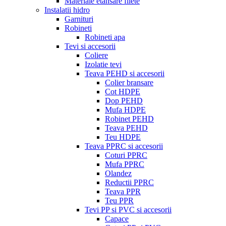
Materiale etansare filete
Instalatii hidro
Garnituri
Robineti
Robineti apa
Tevi si accesorii
Coliere
Izolatie tevi
Teava PEHD si accesorii
Colier bransare
Cot HDPE
Dop PEHD
Mufa HDPE
Robinet PEHD
Teava PEHD
Teu HDPE
Teava PPRC si accesorii
Coturi PPRC
Mufa PPRC
Olandez
Reductii PPRC
Teava PPR
Teu PPR
Tevi PP si PVC si accesorii
Capace