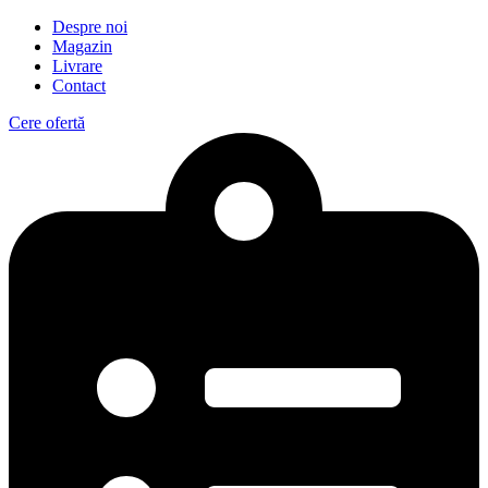
Despre noi
Magazin
Livrare
Contact
Cere ofertă