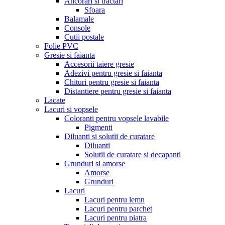
Ancorari si tractari
Sfoara
Balamale
Console
Cutii postale
Folie PVC
Gresie si faianta
Accesorii taiere gresie
Adezivi pentru gresie si faianta
Chituri pentru gresie si faianta
Distantiere pentru gresie si faianta
Lacate
Lacuri si vopsele
Coloranti pentru vopsele lavabile
Pigmenti
Diluanti si solutii de curatare
Diluanti
Solutii de curatare si decapanti
Grunduri si amorse
Amorse
Grunduri
Lacuri
Lacuri pentru lemn
Lacuri pentru parchet
Lacuri pentru piatra