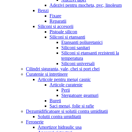
Adezivi pentru mocheta, pvc, linoleum
Benzi
Fixare
Reparatii
Siliconi si accesorii
Pistoale silicon
Siliconi si etansanti
Etansanti poliuretanici
Siliconi sanitari
Siliconi si etansanti rezistenti la
temperatura
Siliconi universali
Cilindri siguranta, yale, chei si port chei
Curatenie si intretinere
Articole pentru menaj casnic
Articole curatenie
Perii
Stergatoare geamuri
Bureti
Saci menaj, folie si rafie
Dezumidificatoare si solutii contra umiditatii
Solutii contra umiditatii
Feronerie
Amortizor hidraulic usa