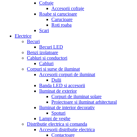
Cofraje
Accesorii cofraje
Roabe si carucioare
Carucioare
Roti roaba
Scari
Electrice
Becuri
Becuri LED
Benzi izolatoare
Cabluri si conductori
Cabluri
Corpuri si surse de iluminat
Accesorii corpuri de iluminat
Dulii
Banda LED si accesorii
Iluminat de exterior
Corpuri de iluminat solare
Proiectoare si iluminat arhitectural
Iluminat de interior decorativ
Spoturi
Lampi de veghe
Distributie electrica si comanda
Accesorii distributie electrica
Contactoare