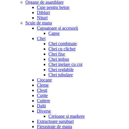
Organe de asamblare
Cuie pentru beton
Dibluri
Nituri
Scule de mana
Capsatoare si accesorii
Capse
Chei
Chei combinate
Chei cu clichet
Chei fixe
Chei imbus
Chei inelare cu cot
Chei reglabile
Chei tubulare
Ciocane
Cleme
Clesti
Cuțite
Cuttere
Dalti
Diverse
Creioane si markere
Extractoare suruburi
Fierastraie de mana