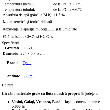
Temperatura mediului:
de la 0ºC la +30ºC
Temperatura tubului:
de la 0ºC la +30ºC
Absorbţia de apă (până la 24 h):
≤1.5 %
Izolare termică şi fonică ridicată
Rezistenţă la apariţia mucegaiului şi la umiditate
Fără emisii de CFC’s şi HCFC’s
Specificații
Greutate
0,3 kg
Dimensiuni
24 × 5 × 5 cm
Brand
Tytan
Cantitate
550 ml
Livrare
Livrăm materiale grele cu flota noastră proprie
în județele:
Vaslui, Galați, Vrancea, Bacău, Iași
– comenzi minime
5.000 lei