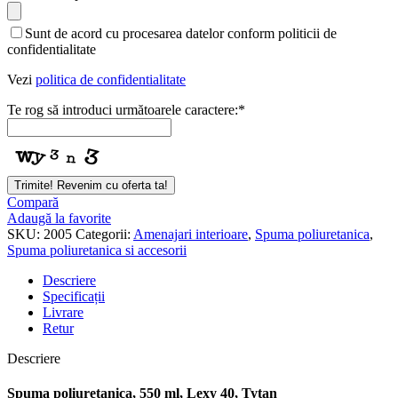
URL
*
Sunt de acord cu procesarea datelor conform politicii de
confidentialitate
Vezi
politica de confidentialitate
Te rog să introduci următoarele caractere:
*
Trimite! Revenim cu oferta ta!
Compară
Adaugă la favorite
SKU:
2005
Categorii:
Amenajari interioare
,
Spuma poliuretanica
,
Spuma poliuretanica si accesorii
Descriere
Specificații
Livrare
Retur
Descriere
Spuma poliuretanica, 550 ml, Lexy 40, Tytan