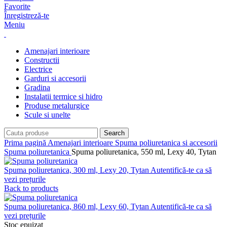
Favorite
Înregistreză-te
Meniu
Amenajari interioare
Constructii
Electrice
Garduri si accesorii
Gradina
Instalatii termice si hidro
Produse metalurgice
Scule si unelte
Search
Prima pagină
Amenajari interioare
Spuma poliuretanica si accesorii
Spuma poliuretanica
Spuma poliuretanica, 550 ml, Lexy 40, Tytan
Spuma poliuretanica, 300 ml, Lexy 20, Tytan
Autentifică-te ca să
vezi prețurile
Back to products
Spuma poliuretanica, 860 ml, Lexy 60, Tytan
Autentifică-te ca să
vezi prețurile
Stoc epuizat