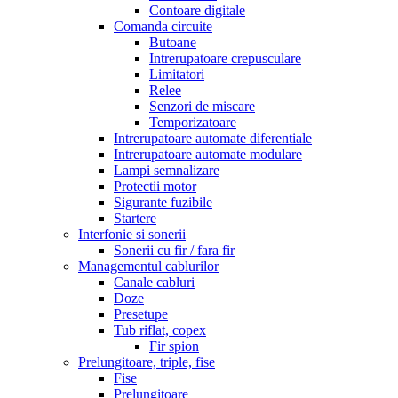
Contoare digitale
Comanda circuite
Butoane
Intrerupatoare crepusculare
Limitatori
Relee
Senzori de miscare
Temporizatoare
Intrerupatoare automate diferentiale
Intrerupatoare automate modulare
Lampi semnalizare
Protectii motor
Sigurante fuzibile
Startere
Interfonie si sonerii
Sonerii cu fir / fara fir
Managementul cablurilor
Canale cabluri
Doze
Presetupe
Tub riflat, copex
Fir spion
Prelungitoare, triple, fise
Fise
Prelungitoare