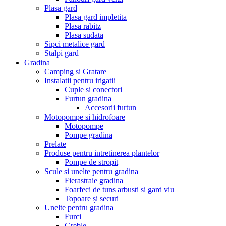
Plasa gard
Plasa gard impletita
Plasa rabitz
Plasa sudata
Sipci metalice gard
Stalpi gard
Gradina
Camping si Gratare
Instalatii pentru irigatii
Cuple si conectori
Furtun gradina
Accesorii furtun
Motopompe si hidrofoare
Motopompe
Pompe gradina
Prelate
Produse pentru intretinerea plantelor
Pompe de stropit
Scule si unelte pentru gradina
Fierastraie gradina
Foarfeci de tuns arbusti si gard viu
Topoare și securi
Unelte pentru gradina
Furci
Greble