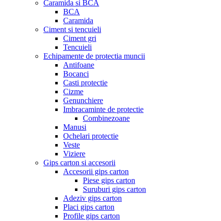
Caramida si BCA
BCA
Caramida
Ciment si tencuieli
Ciment gri
Tencuieli
Echipamente de protectia muncii
Antifoane
Bocanci
Casti protectie
Cizme
Genunchiere
Imbracaminte de protectie
Combinezoane
Manusi
Ochelari protectie
Veste
Viziere
Gips carton si accesorii
Accesorii gips carton
Piese gips carton
Suruburi gips carton
Adeziv gips carton
Placi gips carton
Profile gips carton