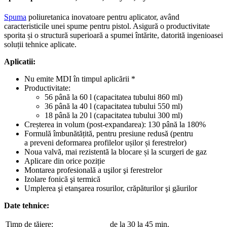
Spuma
poliuretanica inovatoare pentru aplicator, având
caracteristicile unei spume pentru pistol. Asigură o productivitate
sporita și o structură superioară a spumei întărite, datorită ingenioasei
soluții tehnice aplicate.
Aplicatii:
Nu emite MDI în timpul aplicării *
Productivitate:
56 până la 60 l (capacitatea tubului 860 ml)
36 până la 40 l (capacitatea tubului 550 ml)
18 până la 20 l (capacitatea tubului 300 ml)
Creșterea in volum (post-expandarea): 130 până la 180%
Formulă îmbunătățită, pentru presiune redusă (pentru
a preveni deformarea profilelor ușilor și ferestrelor)
Noua valvă, mai rezistentă la blocare și la scurgeri de gaz
Aplicare din orice poziție
Montarea profesională a uşilor şi ferestrelor
Izolare fonică şi termică
Umplerea şi etanşarea rosurilor, crăpăturilor şi găurilor
Date tehnice:
Timp de tăiere:
de la 30 la 45 min.