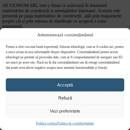
SILVESROM SRL este o firma ce activează în domeniul
materialelor de construcții și amenajărilor interioare. Aceasta este
prezentă pe piața materialelor de construcții , atât prin magazinele
proprii cât și prin rețeaua de distribuție ce acoperă o zona
importantă.
Administrează consimțământul
DATE DE CONTACT
0757 031 240
Pentru a oferi cea mai bună experiență, folosim tehnologii, cum ar fi cookie-uri, pentru
0757 031 240
a stoca și/sau accesa informațiile despre dispozitive. Consimțământul pentru aceste
office@b2b.silvesrom.ro
tehnologii ne permite să procesăm date, cum ar fi comportamentul de navigare sau ID-
Bulevardul Republicii 110, Bârlad, Județ Vaslui
uri unice pe acest site. Dacă nu îți dai consimțământul sau îți retragi consimțământul
dat poate avea afecte negative asupra unor anumite funcționalități și funcții.
INFORMAȚII UTILE
Întrebări frecvente
Termeni și condiții
Acceptă
Politica de confidențialitate
Politica de retur
Refuză
Formular de retur
Politica cookies
Setari GDPR
Vezi preferințele
© B2B SILVESROM. Developed by
I
MCreative
&
WEBC
Politica cookies
Politica de confidențialitate