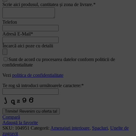
Scrie aici produsul, cantitatea și zona de livrare.
*
Telefon
Adresă E-Mail
*
Încarcă aici poze cu detalii
Email
Sunt de acord cu procesarea datelor conform politicii de
Address
*
confidentialitate
Vezi
politica de confidentialitate
Te rog să introduci următoarele caractere:
*
Trimite! Revenim cu oferta ta!
Compară
Adaugă la favorite
SKU:
104951
Categorii:
Amenajari interioare
,
Spacluri
,
Unelte de
zugravit