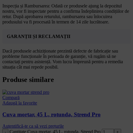
Inspecția și Rambursarea: Odată ce produsele ajung la depozitul
nostru, vor fi inspectate pentru a confirma îndeplinirea condițiilor de
retur. După aprobarea returului, rambursarea sau înlocuirea
produsului va fi procesată în termen de 14 zile lucrătoare.
GARANȚII ȘI RECLAMAȚII
Dacă produsele achiziționate prezintă defecte de fabricație sau
probleme funcționale în perioada de garanție, vă rugăm să ne
contactați pentru asistență. Vom lucra împreună pentru a remedia
situația cât mai repede posibil.
Produse similare
Compară
Adaugă la favorite
Cuva mortar, 45 L, rotunda, Strend Pro
Autentifică-te ca să vezi prețurile
Cantitate Cuva mortar, 45 L, rotunda, Strend Pro