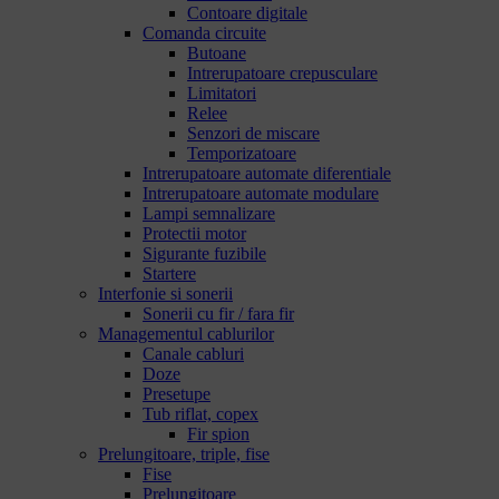
Contoare digitale
Comanda circuite
Butoane
Intrerupatoare crepusculare
Limitatori
Relee
Senzori de miscare
Temporizatoare
Intrerupatoare automate diferentiale
Intrerupatoare automate modulare
Lampi semnalizare
Protectii motor
Sigurante fuzibile
Startere
Interfonie si sonerii
Sonerii cu fir / fara fir
Managementul cablurilor
Canale cabluri
Doze
Presetupe
Tub riflat, copex
Fir spion
Prelungitoare, triple, fise
Fise
Prelungitoare