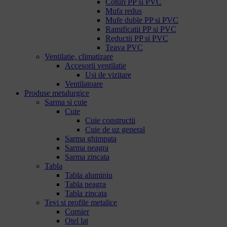
Coturi PP si PVC
Mufa redus
Mufe duble PP si PVC
Ramificatii PP si PVC
Reductii PP si PVC
Teava PVC
Ventilatie, climatizare
Accesorii ventilatie
Usi de vizitare
Ventilatoare
Produse metalurgice
Sarma si cuie
Cuie
Cuie constructii
Cuie de uz general
Sarma ghimpata
Sarma neagra
Sarma zincata
Tabla
Tabla aluminiu
Tabla neagra
Tabla zincata
Tevi si profile metalice
Cornier
Otel lat