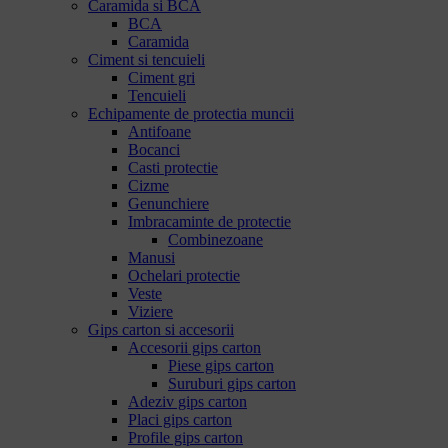
Caramida si BCA
BCA
Caramida
Ciment si tencuieli
Ciment gri
Tencuieli
Echipamente de protectia muncii
Antifoane
Bocanci
Casti protectie
Cizme
Genunchiere
Imbracaminte de protectie
Combinezoane
Manusi
Ochelari protectie
Veste
Viziere
Gips carton si accesorii
Accesorii gips carton
Piese gips carton
Suruburi gips carton
Adeziv gips carton
Placi gips carton
Profile gips carton