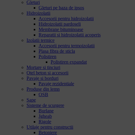
Gleturi
Gleturi pe baza de ipsos
Hidroizolatii
Accesorii pentru hidroizolatii
Hidroizolatii pardoseli
Membrane bituminoase
Reparatii si hidroizolatii acoperis
Izolatii termice
Accesorii pentru termoizolatii
Plasa fibra de sticla
Polistiren
Polistiren expandat
Mortare si tinciuri
Otel beton si accesorii
Pavaje si borduri
Pavaje rezidentiale
Produse din lemn
OSB
Sape
Sisteme de scurgere
Burlane
Jgheab
Rigole
Utilaje pentru constructii
Betoniere