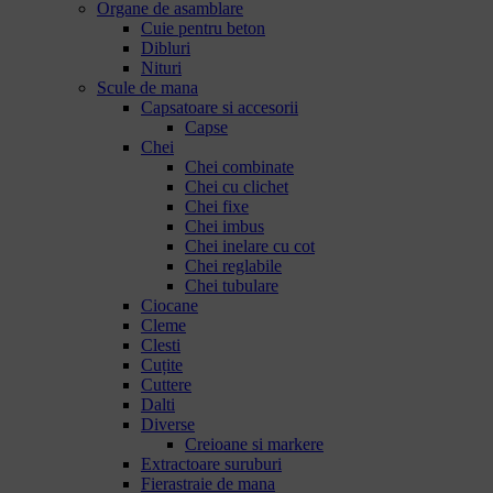
Organe de asamblare
Cuie pentru beton
Dibluri
Nituri
Scule de mana
Capsatoare si accesorii
Capse
Chei
Chei combinate
Chei cu clichet
Chei fixe
Chei imbus
Chei inelare cu cot
Chei reglabile
Chei tubulare
Ciocane
Cleme
Clesti
Cuțite
Cuttere
Dalti
Diverse
Creioane si markere
Extractoare suruburi
Fierastraie de mana