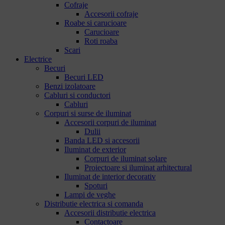
Cofraje
Accesorii cofraje
Roabe si carucioare
Carucioare
Roti roaba
Scari
Electrice
Becuri
Becuri LED
Benzi izolatoare
Cabluri si conductori
Cabluri
Corpuri si surse de iluminat
Accesorii corpuri de iluminat
Dulii
Banda LED si accesorii
Iluminat de exterior
Corpuri de iluminat solare
Proiectoare si iluminat arhitectural
Iluminat de interior decorativ
Spoturi
Lampi de veghe
Distributie electrica si comanda
Accesorii distributie electrica
Contactoare