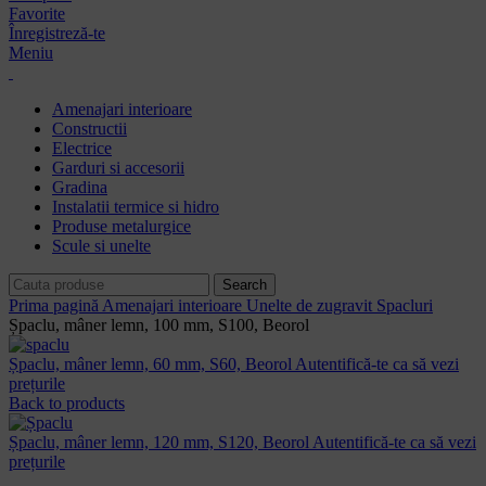
Favorite
Înregistreză-te
Meniu
Amenajari interioare
Constructii
Electrice
Garduri si accesorii
Gradina
Instalatii termice si hidro
Produse metalurgice
Scule si unelte
Search
Prima pagină
Amenajari interioare
Unelte de zugravit
Spacluri
Șpaclu, mâner lemn, 100 mm, S100, Beorol
Șpaclu, mâner lemn, 60 mm, S60, Beorol
Autentifică-te ca să vezi
prețurile
Back to products
Șpaclu, mâner lemn, 120 mm, S120, Beorol
Autentifică-te ca să vezi
prețurile