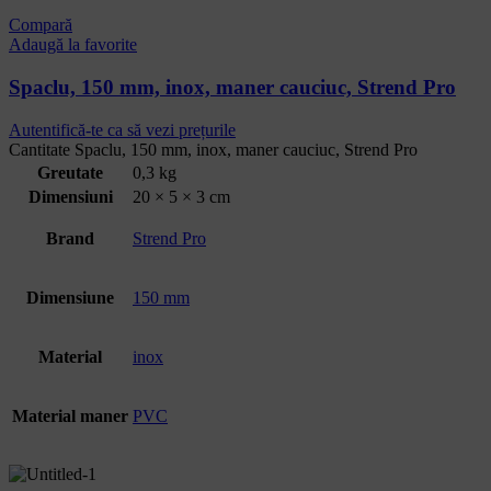
Compară
Adaugă la favorite
Spaclu, 150 mm, inox, maner cauciuc, Strend Pro
Autentifică-te ca să vezi prețurile
Cantitate Spaclu, 150 mm, inox, maner cauciuc, Strend Pro
Greutate
0,3 kg
Dimensiuni
20 × 5 × 3 cm
Brand
Strend Pro
Dimensiune
150 mm
Material
inox
Material maner
PVC