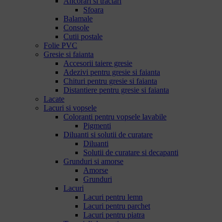
Ancorari si tractari
Sfoara
Balamale
Console
Cutii postale
Folie PVC
Gresie si faianta
Accesorii taiere gresie
Adezivi pentru gresie si faianta
Chituri pentru gresie si faianta
Distantiere pentru gresie si faianta
Lacate
Lacuri si vopsele
Coloranti pentru vopsele lavabile
Pigmenti
Diluanti si solutii de curatare
Diluanti
Solutii de curatare si decapanti
Grunduri si amorse
Amorse
Grunduri
Lacuri
Lacuri pentru lemn
Lacuri pentru parchet
Lacuri pentru piatra