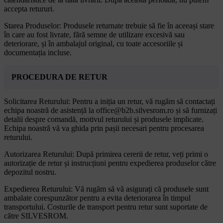
accepta retururi.
Starea Produselor: Produsele returnate trebuie să fie în aceeași stare
în care au fost livrate, fără semne de utilizare excesivă sau
deteriorare, și în ambalajul original, cu toate accesoriile și
documentația incluse.
PROCEDURA DE RETUR
Solicitarea Returului: Pentru a iniția un retur, vă rugăm să contactați
echipa noastră de asistență la office@b2b.silvesrom.ro și să furnizați
detalii despre comandă, motivul returului și produsele implicate.
Echipa noastră vă va ghida prin pașii necesari pentru procesarea
returului.
Autorizarea Returului: După primirea cererii de retur, veți primi o
autorizație de retur și instrucțiuni pentru expedierea produselor către
depozitul nostru.
Expedierea Returului: Vă rugăm să vă asigurați că produsele sunt
ambalate corespunzător pentru a evita deteriorarea în timpul
transportului. Costurile de transport pentru retur sunt suportate de
către SILVESROM.