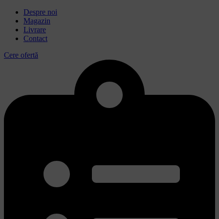
Despre noi
Magazin
Livrare
Contact
Cere ofertă