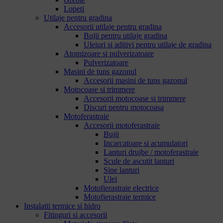
Lopeti
Utilaje pentru gradina
Accesorii utilaje pentru gradina
Bujii pentru utilaje gradina
Uleiuri si aditivi pentru utilaje de gradina
Atomizoare si pulverizatoare
Pulverizatoare
Masini de tuns gazonul
Accesorii masini de tuns gazonul
Motocoase si trimmere
Accesorii motocoase si trimmere
Discuri pentru motocoasa
Motoferastraie
Accesorii motoferastraie
Bujii
Incarcatoare si acumulatori
Lanturi drujbe / motoferastraie
Scule de ascutit lanturi
Sine lanturi
Ulei
Motofierastraie electrice
Motofierastraie termice
Instalatii termice si hidro
Fitinguri si accesorii