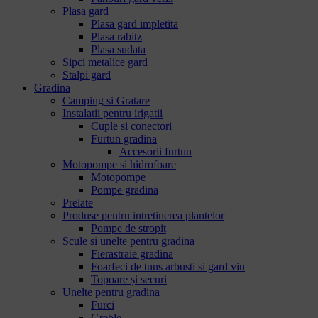
Plasa gard
Plasa gard impletita
Plasa rabitz
Plasa sudata
Sipci metalice gard
Stalpi gard
Gradina
Camping si Gratare
Instalatii pentru irigatii
Cuple si conectori
Furtun gradina
Accesorii furtun
Motopompe si hidrofoare
Motopompe
Pompe gradina
Prelate
Produse pentru intretinerea plantelor
Pompe de stropit
Scule si unelte pentru gradina
Fierastraie gradina
Foarfeci de tuns arbusti si gard viu
Topoare și securi
Unelte pentru gradina
Furci
Greble