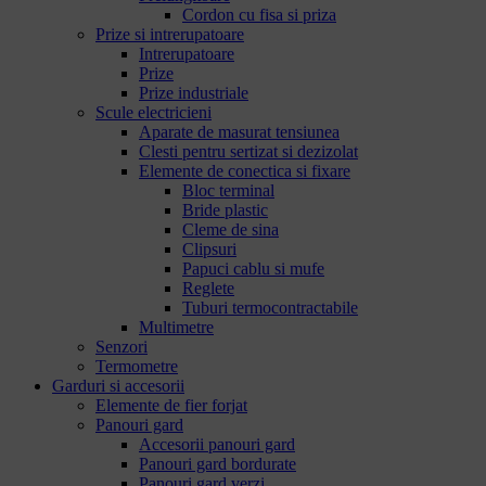
Cordon cu fisa si priza
Prize si intrerupatoare
Intrerupatoare
Prize
Prize industriale
Scule electricieni
Aparate de masurat tensiunea
Clesti pentru sertizat si dezizolat
Elemente de conectica si fixare
Bloc terminal
Bride plastic
Cleme de sina
Clipsuri
Papuci cablu si mufe
Reglete
Tuburi termocontractabile
Multimetre
Senzori
Termometre
Garduri si accesorii
Elemente de fier forjat
Panouri gard
Accesorii panouri gard
Panouri gard bordurate
Panouri gard verzi