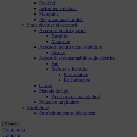
Foarfeci
Instrumente de taiat
Menghine
Pile, răzuitoare, rindele
Scule electrice si accesorii
Accesorii pentru gaurire
Burghie
Mandrine
Accesorii pentru taiere si slefuire
Discuri
Accesorii si consumabile scule electrice
Biti
Slefuire si lustruire
Perii rotative
Role abrazive
Carote
Pistoale de lipit
Accesorii pistoale de lipit
Polizoare unghiulare
Surubelnite
Surubelnite pentru electricieni
Search
Contul meu
Compară