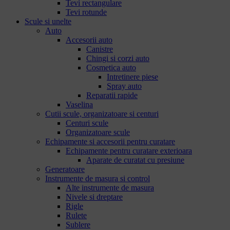
Tevi rectangulare
Tevi rotunde
Scule si unelte
Auto
Accesorii auto
Canistre
Chingi si corzi auto
Cosmetica auto
Intretinere piese
Spray auto
Reparatii rapide
Vaselina
Cutii scule, organizatoare si centuri
Centuri scule
Organizatoare scule
Echipamente si accesorii pentru curatare
Echipamente pentru curatare exterioara
Aparate de curatat cu presiune
Generatoare
Instrumente de masura si control
Alte instrumente de masura
Nivele si dreptare
Rigle
Rulete
Sublere