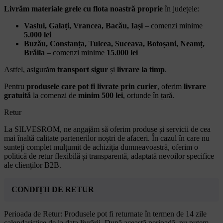
Livrăm materiale grele cu flota noastră proprie
în județele:
Vaslui, Galați, Vrancea, Bacău, Iași
– comenzi minime
5.000 lei
Buzău, Constanța, Tulcea, Suceava, Botoșani, Neamț,
Brăila
– comenzi minime
15.000 lei
Astfel, asigurăm
transport sigur
și
livrare la timp
.
Pentru
produsele care pot fi livrate prin curier
, oferim
livrare
gratuită
la comenzi de
minim 500 lei
, oriunde în țară.
Retur
La SILVESROM, ne angajăm să oferim produse și servicii de cea
mai înaltă calitate partenerilor noștri de afaceri. În cazul în care nu
sunteți complet mulțumit de achiziția dumneavoastră, oferim o
politică de retur flexibilă și transparentă, adaptată nevoilor specifice
ale clienților B2B.
CONDIȚII DE RETUR
Perioada de Retur: Produsele pot fi returnate în termen de 14 zile
calendaristice de la data livrării. După această perioadă, nu putem