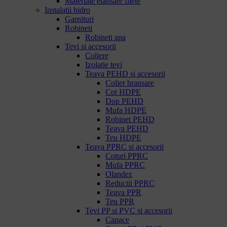
Materiale etansare filete
Instalatii hidro
Garnituri
Robineti
Robineti apa
Tevi si accesorii
Coliere
Izolatie tevi
Teava PEHD si accesorii
Colier bransare
Cot HDPE
Dop PEHD
Mufa HDPE
Robinet PEHD
Teava PEHD
Teu HDPE
Teava PPRC si accesorii
Coturi PPRC
Mufa PPRC
Olandez
Reductii PPRC
Teava PPR
Teu PPR
Tevi PP si PVC si accesorii
Capace