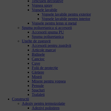
Tencuieli decorative
Vopsea spray
Vopsele lavabile
Vopsele lavabile pentru exterior
Vopsele lavabile pentru interior
Vopsele pentru lemn si metal
Spuma poliuretanica si accesorii
Accesorii spuma PU
Spuma poliuretanica
Unelte de zugravit
Accesorii pentru zugrăvit
Articole marcaj
Bidinele
Cancioc
Cuve
Folii de protecție
Gletiere
Mistrii
Mixere pentru vopsea
Pensule
Spacluri
Trafaleti
Constructii
Adeziv pentru termoizolatie
Adezivi polistiren