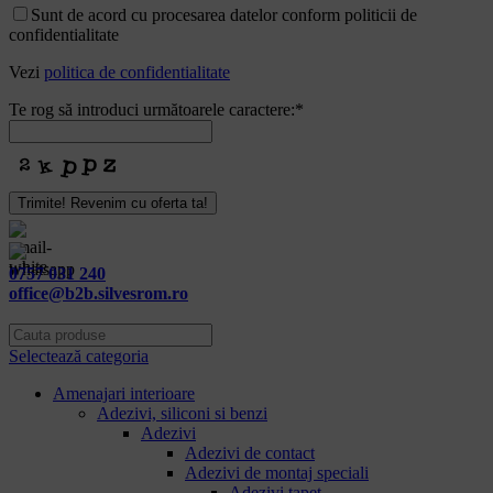
Email
*
Sunt de acord cu procesarea datelor conform politicii de
confidentialitate
Vezi
politica de confidentialitate
Te rog să introduci următoarele caractere:
*
Trimite! Revenim cu oferta ta!
0757 031 240
office@b2b.silvesrom.ro
Selectează categoria
Amenajari interioare
Adezivi, siliconi si benzi
Adezivi
Adezivi de contact
Adezivi de montaj speciali
Adezivi tapet