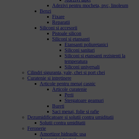
Adezivi pentru mocheta, pvc, linoleum
Benzi
Fixare
Reparatii
Siliconi si accesorii
Pistoale silicon
Siliconi si etansanti
Etansanti poliuretanici
Siliconi sanitari
Siliconi si etansanti rezistenti la
temperatura
Siliconi universali
Cilindri siguranta, yale, chei si port chei
Curatenie si intretinere
Articole pentru menaj casnic
Articole curatenie
Perii
Stergatoare geamuri
Bureti
Saci menaj, folie si rafie
Dezumidificatoare si solutii contra umiditatii
Solutii contra umiditatii
Feronerie
Amortizor hidraulic usa