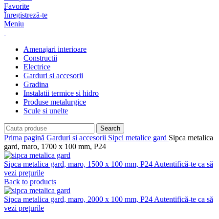
Favorite
Înregistreză-te
Meniu
Amenajari interioare
Constructii
Electrice
Garduri si accesorii
Gradina
Instalatii termice si hidro
Produse metalurgice
Scule si unelte
Search
Prima pagină
Garduri si accesorii
Sipci metalice gard
Sipca metalica
gard, maro, 1700 x 100 mm, P24
Sipca metalica gard, maro, 1500 x 100 mm, P24
Autentifică-te ca să
vezi prețurile
Back to products
Sipca metalica gard, maro, 2000 x 100 mm, P24
Autentifică-te ca să
vezi prețurile