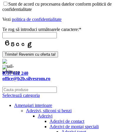
Contact
Sunt de acord cu procesarea datelor conform politicii de
Email
*
confidentialitate
Vezi
politica de confidentialitate
Te rog să introduci următoarele caractere:
*
Trimite! Revenim cu oferta ta!
0757 031 240
office@b2b.silvesrom.ro
Selectează categoria
Amenajari interioare
Adezivi, siliconi si benzi
Adezivi
Adezivi de contact
Adezivi de montaj speciali
Adezivi tapet