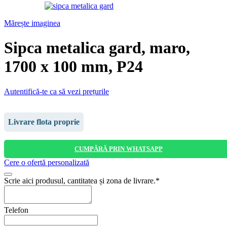
Mărește imaginea
Sipca metalica gard, maro,
1700 x 100 mm, P24
Autentifică-te ca să vezi prețurile
Livrare flota proprie
CUMPĂRĂ PRIN WHATSAPP
Cere o ofertă personalizată
Phone
Scrie aici produsul, cantitatea și zona de livrare.
*
Number
*
Telefon