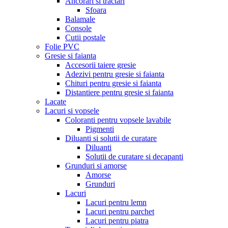
Ancorari si tractari
Sfoara
Balamale
Console
Cutii postale
Folie PVC
Gresie si faianta
Accesorii taiere gresie
Adezivi pentru gresie si faianta
Chituri pentru gresie si faianta
Distantiere pentru gresie si faianta
Lacate
Lacuri si vopsele
Coloranti pentru vopsele lavabile
Pigmenti
Diluanti si solutii de curatare
Diluanti
Solutii de curatare si decapanti
Grunduri si amorse
Amorse
Grunduri
Lacuri
Lacuri pentru lemn
Lacuri pentru parchet
Lacuri pentru piatra