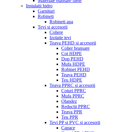
Materiale etansare filete
Instalatii hidro
Garnituri
Robineti
Robineti apa
Tevi si accesorii
Coliere
Izolatie tevi
Teava PEHD si accesorii
Colier bransare
Cot HDPE
Dop PEHD
Mufa HDPE
Robinet PEHD
Teava PEHD
Teu HDPE
Teava PPRC si accesorii
Coturi PPRC
Mufa PPRC
Olandez
Reductii PPRC
Teava PPR
Teu PPR
Tevi PP si PVC si accesorii
Capace