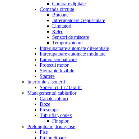
Contoare digitale
Comanda circuite
Butoane
Intrerupatoare crepusculare
Limitatori
Relee
Senzori de miscare
Temporizatoare
Intrerupatoare automate diferentiale
Intrerupatoare automate modulare
Lampi semnalizare
Protectii motor
Sigurante fuzibile
Startere
Interfonie si sonerii
Sonerii cu fir / fara fir
Managementul cablurilor
Canale cabluri
Doze
Presetupe
Tub riflat, copex
Fir spion
Prelungitoare, triple, fise
Fise
Prelungitoare