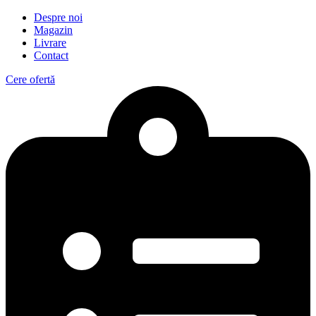
Despre noi
Magazin
Livrare
Contact
Cere ofertă