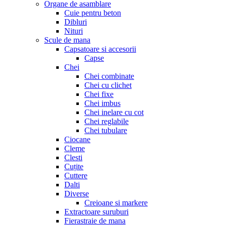
Organe de asamblare
Cuie pentru beton
Dibluri
Nituri
Scule de mana
Capsatoare si accesorii
Capse
Chei
Chei combinate
Chei cu clichet
Chei fixe
Chei imbus
Chei inelare cu cot
Chei reglabile
Chei tubulare
Ciocane
Cleme
Clesti
Cuțite
Cuttere
Dalti
Diverse
Creioane si markere
Extractoare suruburi
Fierastraie de mana