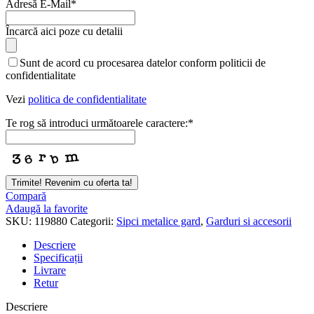
Adresă E-Mail
*
Încarcă aici poze cu detalii
Sunt de acord cu procesarea datelor conform politicii de
confidentialitate
Vezi
politica de confidentialitate
Te rog să introduci următoarele caractere:
*
Trimite! Revenim cu oferta ta!
Compară
Adaugă la favorite
SKU:
119880
Categorii:
Sipci metalice gard
,
Garduri si accesorii
Descriere
Specificații
Livrare
Retur
Descriere