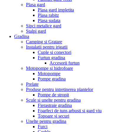
Plasa gard
Plasa gard impletita
Plasa rabitz
Plasa sudata
Sipci metalice gard
Stalpi gard
Gradina
Camping si Gratare
Instalatii pentru irigatii
Cuple si conectori
Furtun gradina
Accesorii furtun
Motopompe si hidrofoare
Motopompe
Pompe gradina
Prelate
Produse pentru intretinerea plantelor
Pompe de stropit
Scule si unelte pentru gradina
Fierastraie gradina
Foarfeci de tuns arbusti si gard viu
Topoare și securi
Unelte pentru gradina
Furci
Greble