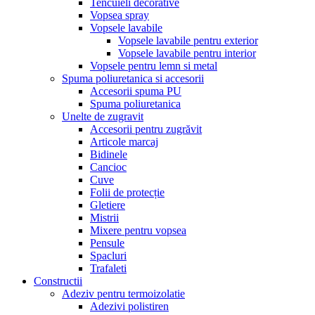
Tencuieli decorative
Vopsea spray
Vopsele lavabile
Vopsele lavabile pentru exterior
Vopsele lavabile pentru interior
Vopsele pentru lemn si metal
Spuma poliuretanica si accesorii
Accesorii spuma PU
Spuma poliuretanica
Unelte de zugravit
Accesorii pentru zugrăvit
Articole marcaj
Bidinele
Cancioc
Cuve
Folii de protecție
Gletiere
Mistrii
Mixere pentru vopsea
Pensule
Spacluri
Trafaleti
Constructii
Adeziv pentru termoizolatie
Adezivi polistiren