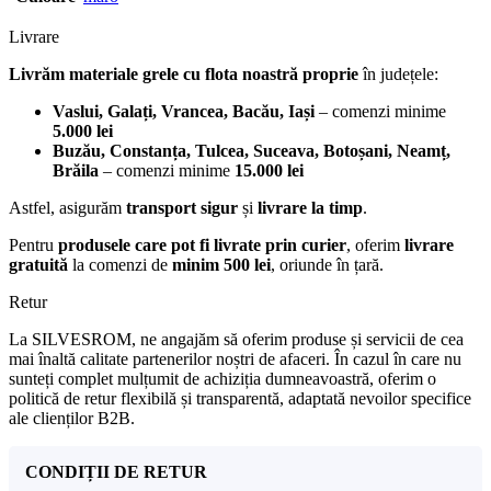
Livrare
Livrăm materiale grele cu flota noastră proprie
în județele:
Vaslui, Galați, Vrancea, Bacău, Iași
– comenzi minime
5.000 lei
Buzău, Constanța, Tulcea, Suceava, Botoșani, Neamț,
Brăila
– comenzi minime
15.000 lei
Astfel, asigurăm
transport sigur
și
livrare la timp
.
Pentru
produsele care pot fi livrate prin curier
, oferim
livrare
gratuită
la comenzi de
minim 500 lei
, oriunde în țară.
Retur
La SILVESROM, ne angajăm să oferim produse și servicii de cea
mai înaltă calitate partenerilor noștri de afaceri. În cazul în care nu
sunteți complet mulțumit de achiziția dumneavoastră, oferim o
politică de retur flexibilă și transparentă, adaptată nevoilor specifice
ale clienților B2B.
CONDIȚII DE RETUR