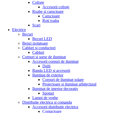
Cofraje
Accesorii cofraje
Roabe si carucioare
Carucioare
Roti roaba
Scari
Electrice
Becuri
Becuri LED
Benzi izolatoare
Cabluri si conductori
Cabluri
Corpuri si surse de iluminat
Accesorii corpuri de iluminat
Dulii
Banda LED si accesorii
Iluminat de exterior
Corpuri de iluminat solare
Proiectoare si iluminat arhitectural
Iluminat de interior decorativ
Spoturi
Lampi de veghe
Distributie electrica si comanda
Accesorii distributie electrica
Contactoare