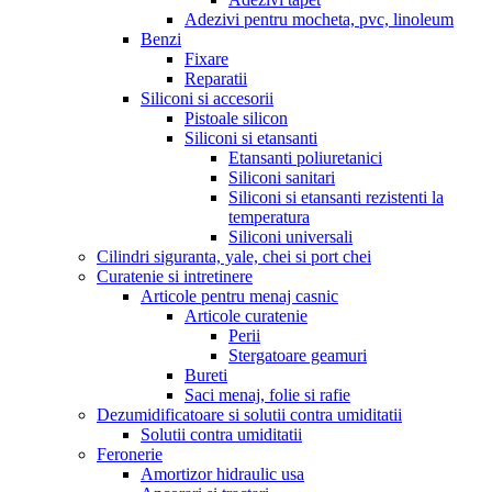
Adezivi pentru mocheta, pvc, linoleum
Benzi
Fixare
Reparatii
Siliconi si accesorii
Pistoale silicon
Siliconi si etansanti
Etansanti poliuretanici
Siliconi sanitari
Siliconi si etansanti rezistenti la
temperatura
Siliconi universali
Cilindri siguranta, yale, chei si port chei
Curatenie si intretinere
Articole pentru menaj casnic
Articole curatenie
Perii
Stergatoare geamuri
Bureti
Saci menaj, folie si rafie
Dezumidificatoare si solutii contra umiditatii
Solutii contra umiditatii
Feronerie
Amortizor hidraulic usa