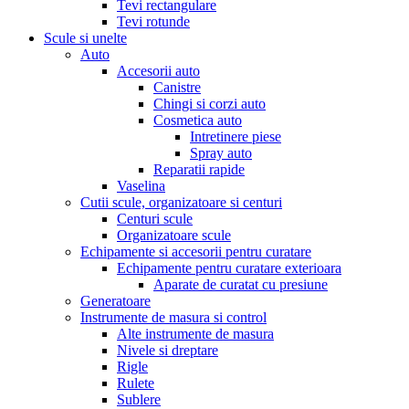
Tevi rectangulare
Tevi rotunde
Scule si unelte
Auto
Accesorii auto
Canistre
Chingi si corzi auto
Cosmetica auto
Intretinere piese
Spray auto
Reparatii rapide
Vaselina
Cutii scule, organizatoare si centuri
Centuri scule
Organizatoare scule
Echipamente si accesorii pentru curatare
Echipamente pentru curatare exterioara
Aparate de curatat cu presiune
Generatoare
Instrumente de masura si control
Alte instrumente de masura
Nivele si dreptare
Rigle
Rulete
Sublere