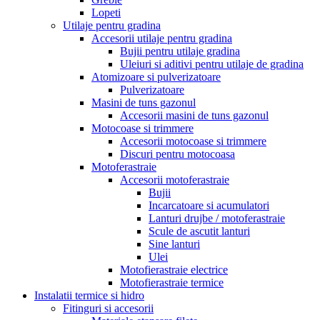
Lopeti
Utilaje pentru gradina
Accesorii utilaje pentru gradina
Bujii pentru utilaje gradina
Uleiuri si aditivi pentru utilaje de gradina
Atomizoare si pulverizatoare
Pulverizatoare
Masini de tuns gazonul
Accesorii masini de tuns gazonul
Motocoase si trimmere
Accesorii motocoase si trimmere
Discuri pentru motocoasa
Motoferastraie
Accesorii motoferastraie
Bujii
Incarcatoare si acumulatori
Lanturi drujbe / motoferastraie
Scule de ascutit lanturi
Sine lanturi
Ulei
Motofierastraie electrice
Motofierastraie termice
Instalatii termice si hidro
Fitinguri si accesorii