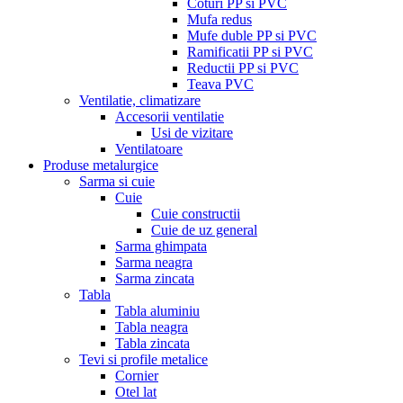
Coturi PP si PVC
Mufa redus
Mufe duble PP si PVC
Ramificatii PP si PVC
Reductii PP si PVC
Teava PVC
Ventilatie, climatizare
Accesorii ventilatie
Usi de vizitare
Ventilatoare
Produse metalurgice
Sarma si cuie
Cuie
Cuie constructii
Cuie de uz general
Sarma ghimpata
Sarma neagra
Sarma zincata
Tabla
Tabla aluminiu
Tabla neagra
Tabla zincata
Tevi si profile metalice
Cornier
Otel lat