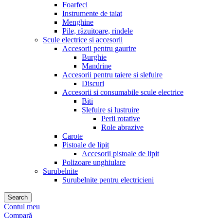
Foarfeci
Instrumente de taiat
Menghine
Pile, răzuitoare, rindele
Scule electrice si accesorii
Accesorii pentru gaurire
Burghie
Mandrine
Accesorii pentru taiere si slefuire
Discuri
Accesorii si consumabile scule electrice
Biti
Slefuire si lustruire
Perii rotative
Role abrazive
Carote
Pistoale de lipit
Accesorii pistoale de lipit
Polizoare unghiulare
Surubelnite
Surubelnite pentru electricieni
Search
Contul meu
Compară