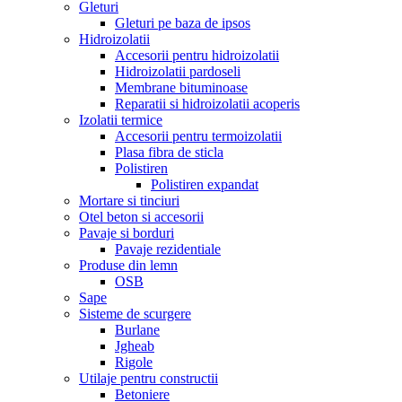
Gleturi
Gleturi pe baza de ipsos
Hidroizolatii
Accesorii pentru hidroizolatii
Hidroizolatii pardoseli
Membrane bituminoase
Reparatii si hidroizolatii acoperis
Izolatii termice
Accesorii pentru termoizolatii
Plasa fibra de sticla
Polistiren
Polistiren expandat
Mortare si tinciuri
Otel beton si accesorii
Pavaje si borduri
Pavaje rezidentiale
Produse din lemn
OSB
Sape
Sisteme de scurgere
Burlane
Jgheab
Rigole
Utilaje pentru constructii
Betoniere