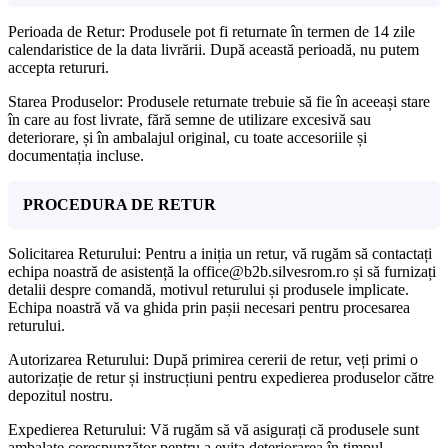
Perioada de Retur: Produsele pot fi returnate în termen de 14 zile
calendaristice de la data livrării. După această perioadă, nu putem
accepta retururi.
Starea Produselor: Produsele returnate trebuie să fie în aceeași stare
în care au fost livrate, fără semne de utilizare excesivă sau
deteriorare, și în ambalajul original, cu toate accesoriile și
documentația incluse.
PROCEDURA DE RETUR
Solicitarea Returului: Pentru a iniția un retur, vă rugăm să contactați
echipa noastră de asistență la office@b2b.silvesrom.ro și să furnizați
detalii despre comandă, motivul returului și produsele implicate.
Echipa noastră vă va ghida prin pașii necesari pentru procesarea
returului.
Autorizarea Returului: După primirea cererii de retur, veți primi o
autorizație de retur și instrucțiuni pentru expedierea produselor către
depozitul nostru.
Expedierea Returului: Vă rugăm să vă asigurați că produsele sunt
ambalate corespunzător pentru a evita deteriorarea în timpul