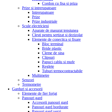
Cordon cu fisa si priza
Prize si intrerupatoare
Intrerupatoare
Prize
Prize industriale
Scule electricieni
Aparate de masurat tensiunea
Clesti pentru sertizat si dezizolat
Elemente de conectica si fixare
Bloc terminal
Bride plastic
Cleme de sina
Clipsuri
Papuci cablu si mufe
Reglete
Tuburi termocontractabile
Multimetre
Senzori
Termometre
Garduri si accesorii
Elemente de fier forjat
Panouri gard
Accesorii panouri gard
Panouri gard bordurate
Panouri gard verzi