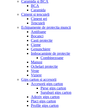
Caramida si BCA
BCA
Caramida
Ciment si tencuieli
Ciment gri
Tencuieli
Echipamente de protectia muncii
Antifoane
Bocanci
Casti protectie
Cizme
Genunchiere
Imbracaminte de protectie
Combinezoane
Manusi
Ochelari protectie
Veste
Viziere
Gips carton si accesorii
Accesorii gips carton
Piese gips carton
Suruburi gips carton
Adeziv gips carton
Placi gips carton
Profile gips carton