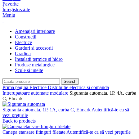
Favorite
Înregistreză-te
Meniu
Amenajari interioare
Constructii
Electrice
Garduri si accesorii
Gradina
Instalatii termice si hidro
Produse metalurgice
Scule si unelte
Search
Prima pagină
Electrice
Distributie electrica si comanda
Intrerupatoare automate modulare
Siguranta automata, 1P, 4A, curba
C, Elmark
Siguranta automata, 1P, 1A, curba C, Elmark
Autentifică-te ca să
vezi prețurile
Back to products
Canepa etansare fitinguri filetate
Autentifică-te ca să vezi prețurile