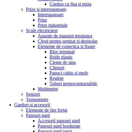
Cordon cu fisa si priza
Prize si intrerupatoare
Intrerupatoare
Prize
Prize industriale
Scule electricieni
Aparate de masurat tensiunea
Clesti pentru sertizat si dezizolat
Elemente de conectica si fixare
Bloc terminal
Bride plastic
Cleme de sina
Clipsuri
Papuci cablu si mufe
Reglete
Tuburi termocontractabile
Multimetre
Senzori
Termometre
Garduri si accesorii
Elemente de fier forjat
Panouri gard
Accesorii panouri gard
Panouri gard bordurate
Panouri gard verzi