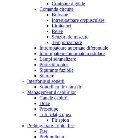
Contoare digitale
Comanda circuite
Butoane
Intrerupatoare crepusculare
Limitatori
Relee
Senzori de miscare
Temporizatoare
Intrerupatoare automate diferentiale
Intrerupatoare automate modulare
Lampi semnalizare
Protectii motor
Sigurante fuzibile
Startere
Interfonie si sonerii
Sonerii cu fir / fara fir
Managementul cablurilor
Canale cabluri
Doze
Presetupe
Tub riflat, copex
Fir spion
Prelungitoare, triple, fise
Fise
Prelungitoare