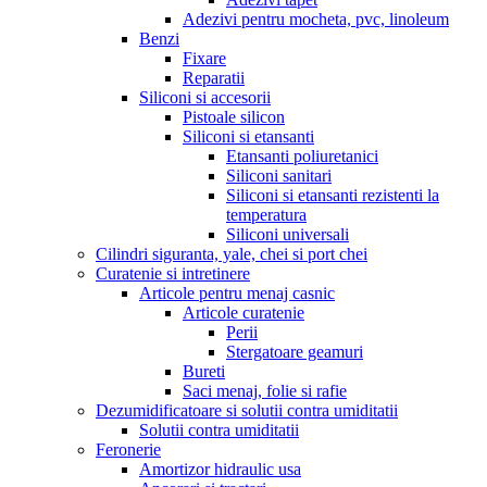
Adezivi pentru mocheta, pvc, linoleum
Benzi
Fixare
Reparatii
Siliconi si accesorii
Pistoale silicon
Siliconi si etansanti
Etansanti poliuretanici
Siliconi sanitari
Siliconi si etansanti rezistenti la
temperatura
Siliconi universali
Cilindri siguranta, yale, chei si port chei
Curatenie si intretinere
Articole pentru menaj casnic
Articole curatenie
Perii
Stergatoare geamuri
Bureti
Saci menaj, folie si rafie
Dezumidificatoare si solutii contra umiditatii
Solutii contra umiditatii
Feronerie
Amortizor hidraulic usa