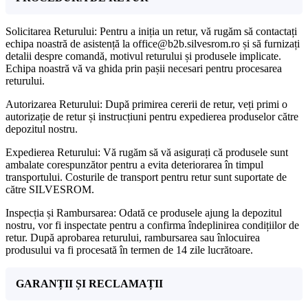
Solicitarea Returului: Pentru a iniția un retur, vă rugăm să contactați
echipa noastră de asistență la office@b2b.silvesrom.ro și să furnizați
detalii despre comandă, motivul returului și produsele implicate.
Echipa noastră vă va ghida prin pașii necesari pentru procesarea
returului.
Autorizarea Returului: După primirea cererii de retur, veți primi o
autorizație de retur și instrucțiuni pentru expedierea produselor către
depozitul nostru.
Expedierea Returului: Vă rugăm să vă asigurați că produsele sunt
ambalate corespunzător pentru a evita deteriorarea în timpul
transportului. Costurile de transport pentru retur sunt suportate de
către SILVESROM.
Inspecția și Rambursarea: Odată ce produsele ajung la depozitul
nostru, vor fi inspectate pentru a confirma îndeplinirea condițiilor de
retur. După aprobarea returului, rambursarea sau înlocuirea
produsului va fi procesată în termen de 14 zile lucrătoare.
GARANȚII ȘI RECLAMAȚII