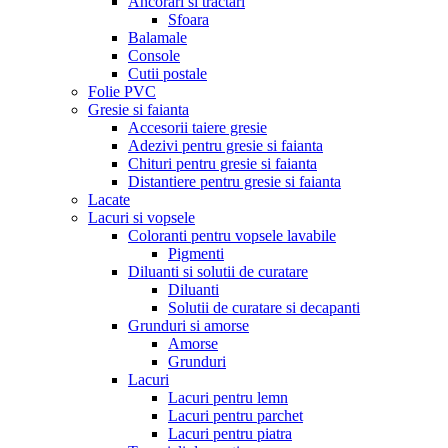
Ancorari si tractari
Sfoara
Balamale
Console
Cutii postale
Folie PVC
Gresie si faianta
Accesorii taiere gresie
Adezivi pentru gresie si faianta
Chituri pentru gresie si faianta
Distantiere pentru gresie si faianta
Lacate
Lacuri si vopsele
Coloranti pentru vopsele lavabile
Pigmenti
Diluanti si solutii de curatare
Diluanti
Solutii de curatare si decapanti
Grunduri si amorse
Amorse
Grunduri
Lacuri
Lacuri pentru lemn
Lacuri pentru parchet
Lacuri pentru piatra