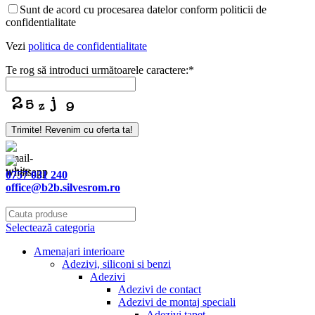
Sunt de acord cu procesarea datelor conform politicii de
confidentialitate
Vezi
politica de confidentialitate
Te rog să introduci următoarele caractere:
*
Trimite! Revenim cu oferta ta!
Business
Email
*
0757 031 240
office@b2b.silvesrom.ro
Selectează categoria
Amenajari interioare
Adezivi, siliconi si benzi
Adezivi
Adezivi de contact
Adezivi de montaj speciali
Adezivi tapet