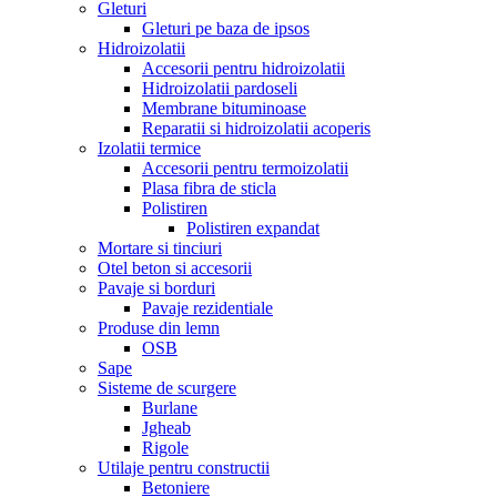
Gleturi
Gleturi pe baza de ipsos
Hidroizolatii
Accesorii pentru hidroizolatii
Hidroizolatii pardoseli
Membrane bituminoase
Reparatii si hidroizolatii acoperis
Izolatii termice
Accesorii pentru termoizolatii
Plasa fibra de sticla
Polistiren
Polistiren expandat
Mortare si tinciuri
Otel beton si accesorii
Pavaje si borduri
Pavaje rezidentiale
Produse din lemn
OSB
Sape
Sisteme de scurgere
Burlane
Jgheab
Rigole
Utilaje pentru constructii
Betoniere