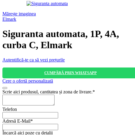
Mărește imaginea
Elmark
Siguranta automata, 1P, 4A,
curba C, Elmark
Autentifică-te ca să vezi prețurile
CUMPĂRĂ PRIN WHATSAPP
Cere o ofertă personalizată
Scrie aici produsul, cantitatea și zona de livrare.
*
Telefon
Adresă E-Mail
*
Phone
Încarcă aici poze cu detalii