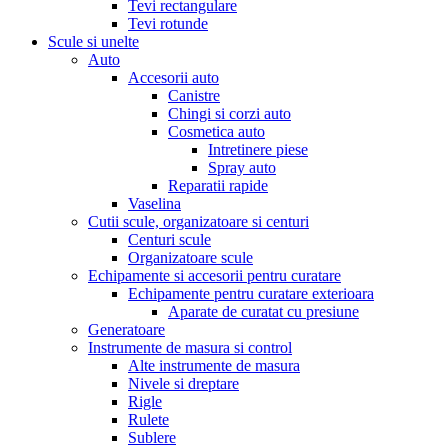
Tevi rectangulare
Tevi rotunde
Scule si unelte
Auto
Accesorii auto
Canistre
Chingi si corzi auto
Cosmetica auto
Intretinere piese
Spray auto
Reparatii rapide
Vaselina
Cutii scule, organizatoare si centuri
Centuri scule
Organizatoare scule
Echipamente si accesorii pentru curatare
Echipamente pentru curatare exterioara
Aparate de curatat cu presiune
Generatoare
Instrumente de masura si control
Alte instrumente de masura
Nivele si dreptare
Rigle
Rulete
Sublere