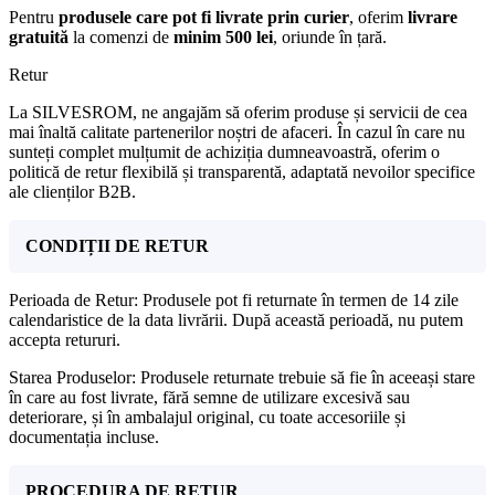
Pentru
produsele care pot fi livrate prin curier
, oferim
livrare
gratuită
la comenzi de
minim 500 lei
, oriunde în țară.
Retur
La SILVESROM, ne angajăm să oferim produse și servicii de cea
mai înaltă calitate partenerilor noștri de afaceri. În cazul în care nu
sunteți complet mulțumit de achiziția dumneavoastră, oferim o
politică de retur flexibilă și transparentă, adaptată nevoilor specifice
ale clienților B2B.
CONDIȚII DE RETUR
Perioada de Retur: Produsele pot fi returnate în termen de 14 zile
calendaristice de la data livrării. După această perioadă, nu putem
accepta retururi.
Starea Produselor: Produsele returnate trebuie să fie în aceeași stare
în care au fost livrate, fără semne de utilizare excesivă sau
deteriorare, și în ambalajul original, cu toate accesoriile și
documentația incluse.
PROCEDURA DE RETUR