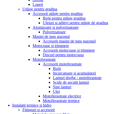
Lopeti
Utilaje pentru gradina
Accesorii utilaje pentru gradina
Bujii pentru utilaje gradina
Uleiuri si aditivi pentru utilaje de gradina
Atomizoare si pulverizatoare
Pulverizatoare
Masini de tuns gazonul
Accesorii masini de tuns gazonul
Motocoase si trimmere
Accesorii motocoase si trimmere
Discuri pentru motocoasa
Motoferastraie
Accesorii motoferastraie
Bujii
Incarcatoare si acumulatori
Lanturi drujbe / motoferastraie
Scule de ascutit lanturi
Sine lanturi
Ulei
Motofierastraie electrice
Motofierastraie termice
Instalatii termice si hidro
Fitinguri si accesorii