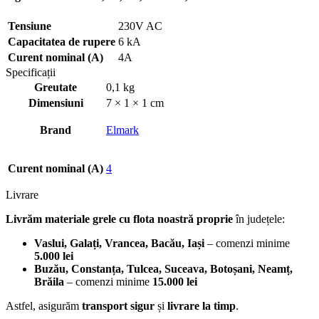
Tensiune
230V AC
Capacitatea de rupere
6 kA
Curent nominal (A)
4A
Specificații
Greutate
0,1 kg
Dimensiuni
7 × 1 × 1 cm
Brand
Elmark
Curent nominal (A)
4
Livrare
Livrăm materiale grele cu flota noastră proprie
în județele:
Vaslui, Galați, Vrancea, Bacău, Iași
– comenzi minime
5.000 lei
Buzău, Constanța, Tulcea, Suceava, Botoșani, Neamț,
Brăila
– comenzi minime
15.000 lei
Astfel, asigurăm
transport sigur
și
livrare la timp
.