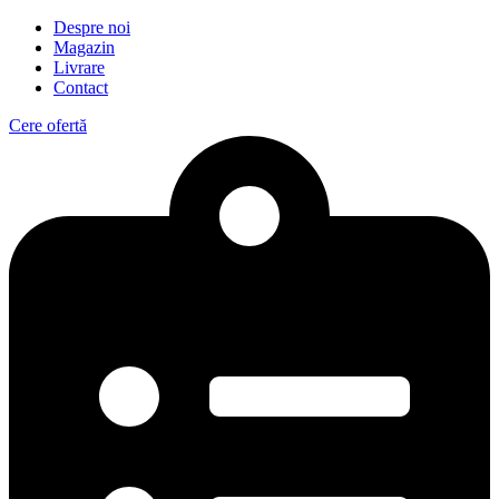
Despre noi
Magazin
Livrare
Contact
Cere ofertă