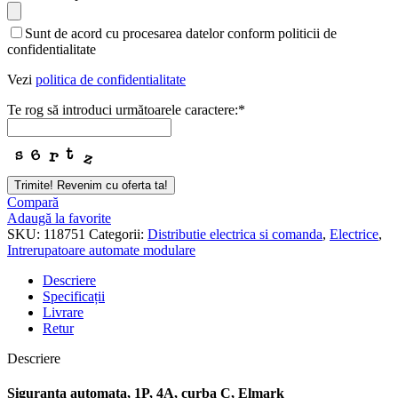
Number
*
Sunt de acord cu procesarea datelor conform politicii de
confidentialitate
Vezi
politica de confidentialitate
Te rog să introduci următoarele caractere:
*
Trimite! Revenim cu oferta ta!
Compară
Adaugă la favorite
SKU:
118751
Categorii:
Distributie electrica si comanda
,
Electrice
,
Intrerupatoare automate modulare
Descriere
Specificații
Livrare
Retur
Descriere
Siguranta automata, 1P, 4A, curba C, Elmark