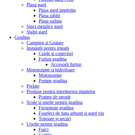
Plasa gard
Plasa gard impletita
Plasa rabitz
Plasa sudata
Sipci metalice gard
Stalpi gard
Gradina
Camping si Gratare
Instalatii pentru irigatii
Cuple si conectori
Furtun gradina
Accesorii furtun
Motopompe si hidrofoare
Motopompe
Pompe gradina
Prelate
Produse pentru intretinerea plantelor
Pompe de stropit
Scule si unelte pentru gradina
Fierastraie gradina
Foarfeci de tuns arbusti si gard viu
Topoare și securi
Unelte pentru gradina
Furci
Greble