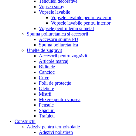
Tencuieli decorative
Vopsea spray
Vopsele lavabile
Vopsele lavabile pentru exterior
Vopsele lavabile pentru interior
Vopsele pentru lemn si metal
Spuma poliuretanica si accesorii
Accesorii spuma PU
Spuma poliuretanica
Unelte de zugravit
Accesorii pentru zugrăvit
Articole marcaj
Bidinele
Cancioc
Cuve
Folii de protecție
Gletiere
Mistrii
Mixere pentru vopsea
Pensule
Spacluri
Trafaleti
Constructii
Adeziv pentru termoizolatie
Adezivi polistiren