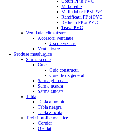
Coturi PP si PVC
Mufa redus
Mufe duble PP si PVC
Ramificatii PP si PVC
Reductii PP si PVC
Teava PVC
Ventilatie, climatizare
Accesorii ventilatie
Usi de vizitare
Ventilatoare
Produse metalurgice
Sarma si cuie
Cuie
Cuie constructii
Cuie de uz general
Sarma ghimpata
Sarma neagra
Sarma zincata
Tabla
Tabla aluminiu
Tabla neagra
Tabla zincata
Tevi si profile metalice
Cornier
Otel lat