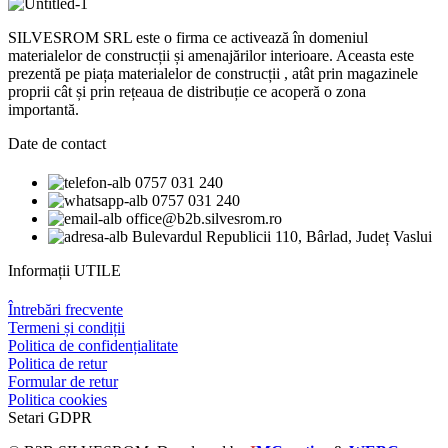
SILVESROM SRL este o firma ce activează în domeniul
materialelor de construcții și amenajărilor interioare. Aceasta este
prezentă pe piața materialelor de construcții , atât prin magazinele
proprii cât și prin rețeaua de distribuție ce acoperă o zona
importantă.
Date de contact
0757 031 240
0757 031 240
office@b2b.silvesrom.ro
Bulevardul Republicii 110, Bârlad, Județ Vaslui
Informații UTILE
Întrebări frecvente
Termeni și condiții
Politica de confidențialitate
Politica de retur
Formular de retur
Politica cookies
Setari GDPR