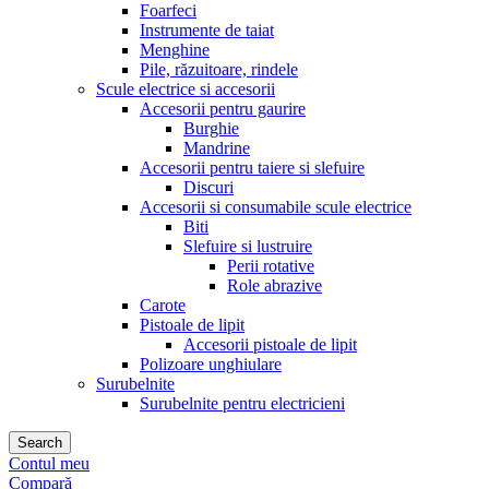
Foarfeci
Instrumente de taiat
Menghine
Pile, răzuitoare, rindele
Scule electrice si accesorii
Accesorii pentru gaurire
Burghie
Mandrine
Accesorii pentru taiere si slefuire
Discuri
Accesorii si consumabile scule electrice
Biti
Slefuire si lustruire
Perii rotative
Role abrazive
Carote
Pistoale de lipit
Accesorii pistoale de lipit
Polizoare unghiulare
Surubelnite
Surubelnite pentru electricieni
Search
Contul meu
Compară