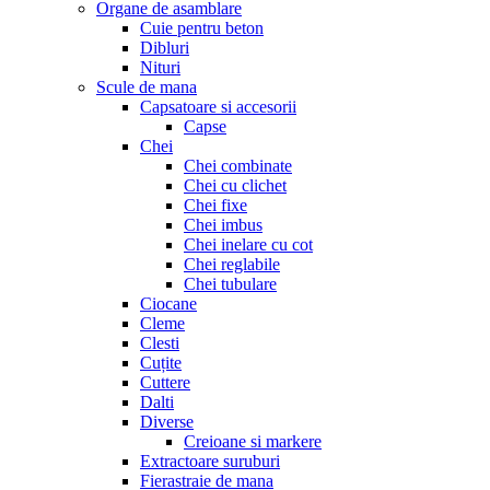
Organe de asamblare
Cuie pentru beton
Dibluri
Nituri
Scule de mana
Capsatoare si accesorii
Capse
Chei
Chei combinate
Chei cu clichet
Chei fixe
Chei imbus
Chei inelare cu cot
Chei reglabile
Chei tubulare
Ciocane
Cleme
Clesti
Cuțite
Cuttere
Dalti
Diverse
Creioane si markere
Extractoare suruburi
Fierastraie de mana