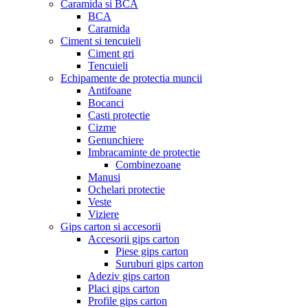
Caramida si BCA
BCA
Caramida
Ciment si tencuieli
Ciment gri
Tencuieli
Echipamente de protectia muncii
Antifoane
Bocanci
Casti protectie
Cizme
Genunchiere
Imbracaminte de protectie
Combinezoane
Manusi
Ochelari protectie
Veste
Viziere
Gips carton si accesorii
Accesorii gips carton
Piese gips carton
Suruburi gips carton
Adeziv gips carton
Placi gips carton
Profile gips carton