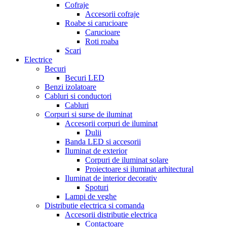
Cofraje
Accesorii cofraje
Roabe si carucioare
Carucioare
Roti roaba
Scari
Electrice
Becuri
Becuri LED
Benzi izolatoare
Cabluri si conductori
Cabluri
Corpuri si surse de iluminat
Accesorii corpuri de iluminat
Dulii
Banda LED si accesorii
Iluminat de exterior
Corpuri de iluminat solare
Proiectoare si iluminat arhitectural
Iluminat de interior decorativ
Spoturi
Lampi de veghe
Distributie electrica si comanda
Accesorii distributie electrica
Contactoare