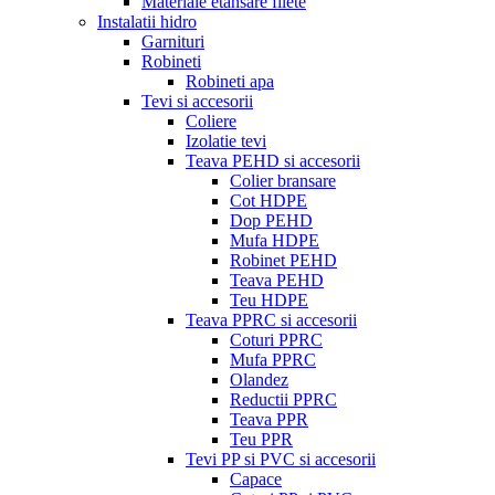
Materiale etansare filete
Instalatii hidro
Garnituri
Robineti
Robineti apa
Tevi si accesorii
Coliere
Izolatie tevi
Teava PEHD si accesorii
Colier bransare
Cot HDPE
Dop PEHD
Mufa HDPE
Robinet PEHD
Teava PEHD
Teu HDPE
Teava PPRC si accesorii
Coturi PPRC
Mufa PPRC
Olandez
Reductii PPRC
Teava PPR
Teu PPR
Tevi PP si PVC si accesorii
Capace