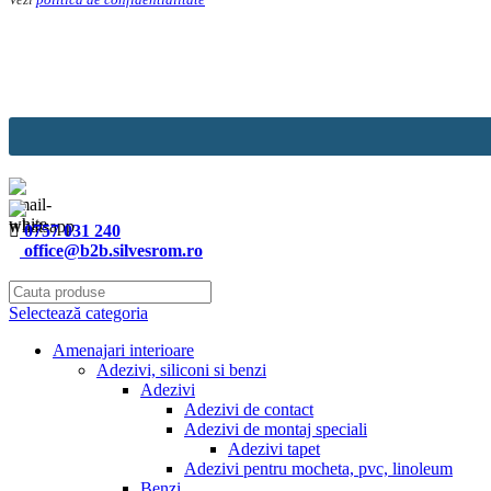
Website
URL
*
0757 031 240
office@b2b.silvesrom.ro
Selectează categoria
Amenajari interioare
Adezivi, siliconi si benzi
Adezivi
Adezivi de contact
Adezivi de montaj speciali
Adezivi tapet
Adezivi pentru mocheta, pvc, linoleum
Benzi