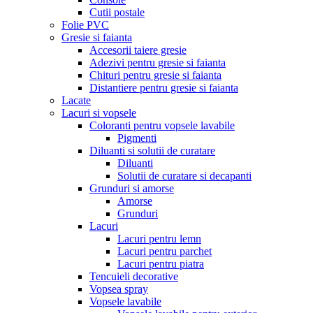
Cutii postale
Folie PVC
Gresie si faianta
Accesorii taiere gresie
Adezivi pentru gresie si faianta
Chituri pentru gresie si faianta
Distantiere pentru gresie si faianta
Lacate
Lacuri si vopsele
Coloranti pentru vopsele lavabile
Pigmenti
Diluanti si solutii de curatare
Diluanti
Solutii de curatare si decapanti
Grunduri si amorse
Amorse
Grunduri
Lacuri
Lacuri pentru lemn
Lacuri pentru parchet
Lacuri pentru piatra
Tencuieli decorative
Vopsea spray
Vopsele lavabile