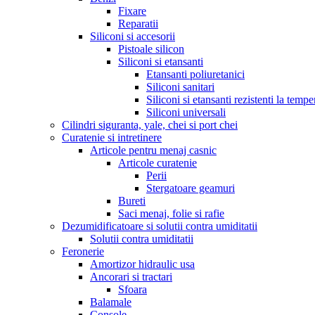
Fixare
Reparatii
Siliconi si accesorii
Pistoale silicon
Siliconi si etansanti
Etansanti poliuretanici
Siliconi sanitari
Siliconi si etansanti rezistenti la tempe
Siliconi universali
Cilindri siguranta, yale, chei si port chei
Curatenie si intretinere
Articole pentru menaj casnic
Articole curatenie
Perii
Stergatoare geamuri
Bureti
Saci menaj, folie si rafie
Dezumidificatoare si solutii contra umiditatii
Solutii contra umiditatii
Feronerie
Amortizor hidraulic usa
Ancorari si tractari
Sfoara
Balamale
Console