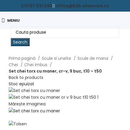
0757 031 240
office@b2b.silvesrom.ro
MENIU
Search
Prima pagină
Scule si unelte
Scule de mana
Chei
Chei imbus
Set chei torx cu maner, cr-v, 9 buc, t10 – t50
Back to products
Stoc epuizat
Mărește imaginea