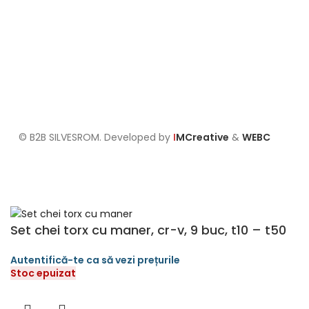
Politica de confidențialitate
Politica de retur
Formular de retur
Politica cookies
Setari GDPR
© B2B SILVESROM. Developed by
I
MCreative
&
WEBC
Set chei torx cu maner, cr-v, 9 buc, t10 – t50
Stoc epuizat