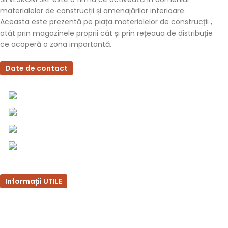
materialelor de construcții și amenajărilor interioare.
Aceasta este prezentă pe piața materialelor de construcții ,
atât prin magazinele proprii cât și prin rețeaua de distribuție
ce acoperă o zona importantă.
Date de contact
0757 031 240
0757 031 240
office@b2b.silvesrom.ro
Bulevardul Republicii 110, Bârlad, Județ Vaslui
Informații UTILE
Întrebări frecvente
Termeni și condiții