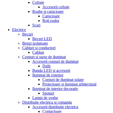
Cofraje
Accesorii cofraje
Roabe si carucioare
Carucioare
Roti roaba
Scari
Electrice
Becuri
Becuri LED
Benzi izolatoare
Cabluri si conductori
Cabluri
Corpuri si surse de iluminat
Accesorii corpuri de iluminat
Dulii
Banda LED si accesorii
Iluminat de exterior
Corpuri de iluminat solare
Proiectoare si iluminat arhitectural
Iluminat de interior decorativ
Spoturi
Lampi de veghe
Distributie electrica si comanda
Accesorii distributie electrica
Contactoare