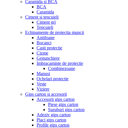
Caramida si BCA
BCA
Caramida
Ciment si tencuieli
Ciment gri
Tencuieli
Echipamente de protectia muncii
Antifoane
Bocanci
Casti protectie
Cizme
Genunchiere
Imbracaminte de protectie
Combinezoane
Manusi
Ochelari protectie
Veste
Viziere
Gips carton si accesorii
Accesorii gips carton
Piese gips carton
Suruburi gips carton
Adeziv gips carton
Placi gips carton
Profile gips carton