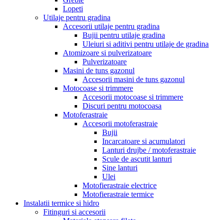
Lopeti
Utilaje pentru gradina
Accesorii utilaje pentru gradina
Bujii pentru utilaje gradina
Uleiuri si aditivi pentru utilaje de gradina
Atomizoare si pulverizatoare
Pulverizatoare
Masini de tuns gazonul
Accesorii masini de tuns gazonul
Motocoase si trimmere
Accesorii motocoase si trimmere
Discuri pentru motocoasa
Motoferastraie
Accesorii motoferastraie
Bujii
Incarcatoare si acumulatori
Lanturi drujbe / motoferastraie
Scule de ascutit lanturi
Sine lanturi
Ulei
Motofierastraie electrice
Motofierastraie termice
Instalatii termice si hidro
Fitinguri si accesorii