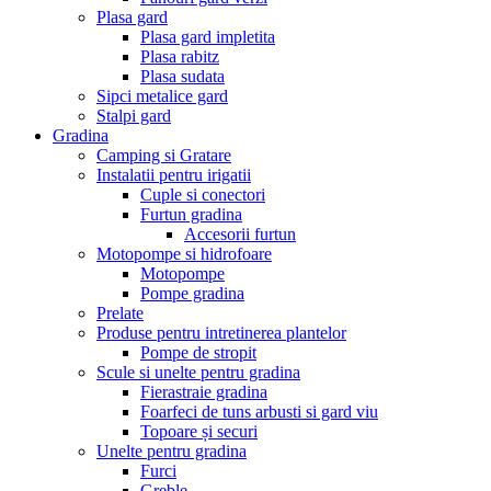
Plasa gard
Plasa gard impletita
Plasa rabitz
Plasa sudata
Sipci metalice gard
Stalpi gard
Gradina
Camping si Gratare
Instalatii pentru irigatii
Cuple si conectori
Furtun gradina
Accesorii furtun
Motopompe si hidrofoare
Motopompe
Pompe gradina
Prelate
Produse pentru intretinerea plantelor
Pompe de stropit
Scule si unelte pentru gradina
Fierastraie gradina
Foarfeci de tuns arbusti si gard viu
Topoare și securi
Unelte pentru gradina
Furci
Greble