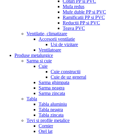
Coturi PP si PVC
Mufa redus
Mufe duble PP si PVC
Ramificatii PP si PVC
Reductii PP si PVC
Teava PVC
Ventilatie, climatizare
Accesorii ventilatie
Usi de vizitare
Ventilatoare
Produse metalurgice
Sarma si cuie
Cuie
Cuie constructii
Cuie de uz general
Sarma ghimpata
Sarma neagra
Sarma zincata
Tabla
Tabla aluminiu
Tabla neagra
Tabla zincata
Tevi si profile metalice
Cornier
Otel lat