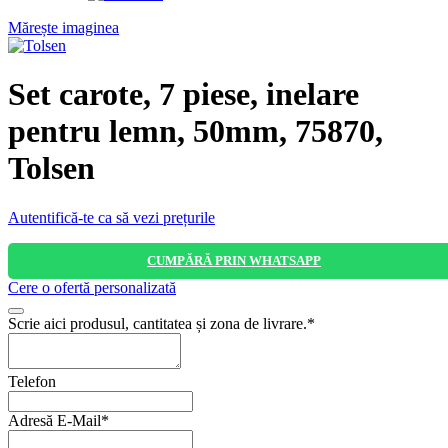
Mărește imaginea
Set carote, 7 piese, inelare
pentru lemn, 50mm, 75870,
Tolsen
Autentifică-te ca să vezi prețurile
CUMPĂRĂ PRIN WHATSAPP
Cere o ofertă personalizată
Email
Scrie aici produsul, cantitatea și zona de livrare.
*
*
Telefon
Adresă E-Mail
*