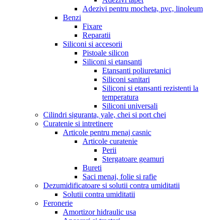
Adezivi pentru mocheta, pvc, linoleum
Benzi
Fixare
Reparatii
Siliconi si accesorii
Pistoale silicon
Siliconi si etansanti
Etansanti poliuretanici
Siliconi sanitari
Siliconi si etansanti rezistenti la
temperatura
Siliconi universali
Cilindri siguranta, yale, chei si port chei
Curatenie si intretinere
Articole pentru menaj casnic
Articole curatenie
Perii
Stergatoare geamuri
Bureti
Saci menaj, folie si rafie
Dezumidificatoare si solutii contra umiditatii
Solutii contra umiditatii
Feronerie
Amortizor hidraulic usa