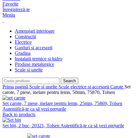
Favorite
Înregistreză-te
Meniu
Amenajari interioare
Constructii
Electrice
Garduri si accesorii
Gradina
Instalatii termice si hidro
Produse metalurgice
Scule si unelte
Search
Prima pagină
Scule si unelte
Scule electrice si accesorii
Carote
Set
carote, 7 piese, inelare pentru lemn, 50mm, 75870, Tolsen
Set carote, 7 piese, inelare pentru lemn, 25mm, 75869, Tolsen
Autentifică-te ca să vezi prețurile
Back to products
Set biți, 2 buc, 20321, Tolsen
Autentifică-te ca să vezi prețurile