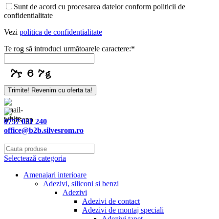
Sunt de acord cu procesarea datelor conform politicii de
confidentialitate
Vezi
politica de confidentialitate
Te rog să introduci următoarele caractere:
*
Trimite! Revenim cu oferta ta!
Website
URL
*
0757 031 240
office@b2b.silvesrom.ro
Selectează categoria
Amenajari interioare
Adezivi, siliconi si benzi
Adezivi
Adezivi de contact
Adezivi de montaj speciali
Adezivi tapet