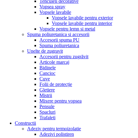
Tencuieli decorative
Vopsea spray
Vopsele lavabile
Vopsele lavabile pentru exterior
Vopsele lavabile pentru interior
Vopsele pentru lemn si metal
Spuma poliuretanica si accesorii
Accesorii spuma PU
Spuma poliuretanica
Unelte de zugravit
Accesorii pentru zugrăvit
Articole marcaj
Bidinele
Cancioc
Cuve
Folii de protecție
Gletiere
Mistrii
Mixere pentru vopsea
Pensule
Spacluri
Trafaleti
Constructii
Adeziv pentru termoizolatie
Adezivi polistiren