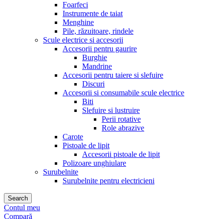
Foarfeci
Instrumente de taiat
Menghine
Pile, răzuitoare, rindele
Scule electrice si accesorii
Accesorii pentru gaurire
Burghie
Mandrine
Accesorii pentru taiere si slefuire
Discuri
Accesorii si consumabile scule electrice
Biti
Slefuire si lustruire
Perii rotative
Role abrazive
Carote
Pistoale de lipit
Accesorii pistoale de lipit
Polizoare unghiulare
Surubelnite
Surubelnite pentru electricieni
Search
Contul meu
Compară