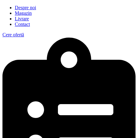
Despre noi
Magazin
Livrare
Contact
Cere ofertă