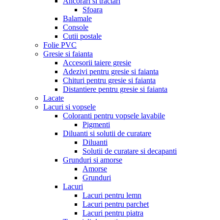
Ancorari si tractari
Sfoara
Balamale
Console
Cutii postale
Folie PVC
Gresie si faianta
Accesorii taiere gresie
Adezivi pentru gresie si faianta
Chituri pentru gresie si faianta
Distantiere pentru gresie si faianta
Lacate
Lacuri si vopsele
Coloranti pentru vopsele lavabile
Pigmenti
Diluanti si solutii de curatare
Diluanti
Solutii de curatare si decapanti
Grunduri si amorse
Amorse
Grunduri
Lacuri
Lacuri pentru lemn
Lacuri pentru parchet
Lacuri pentru piatra