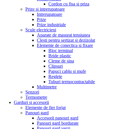
Cordon cu fisa si priza
Prize si intrerupatoare
Intrerupatoare
Prize
Prize industriale
Scule electricieni
Aparate de masurat tensiunea
Clesti pentru sertizat si dezizolat
Elemente de conectica si fixare
Bloc terminal
Bride plastic
Cleme de sina
Clipsuri
Papuci cablu si mufe
Reglete
Tuburi termocontractabile
Multimetre
Senzori
Termometre
Garduri si accesorii
Elemente de fier forjat
Panouri gard
Accesorii panouri gard
Panouri gard bordurate
Panouri gard verzi