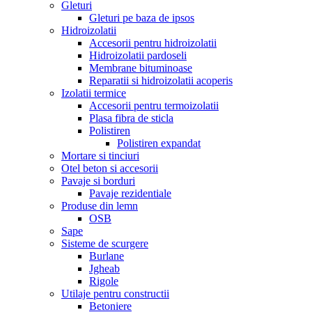
Gleturi
Gleturi pe baza de ipsos
Hidroizolatii
Accesorii pentru hidroizolatii
Hidroizolatii pardoseli
Membrane bituminoase
Reparatii si hidroizolatii acoperis
Izolatii termice
Accesorii pentru termoizolatii
Plasa fibra de sticla
Polistiren
Polistiren expandat
Mortare si tinciuri
Otel beton si accesorii
Pavaje si borduri
Pavaje rezidentiale
Produse din lemn
OSB
Sape
Sisteme de scurgere
Burlane
Jgheab
Rigole
Utilaje pentru constructii
Betoniere