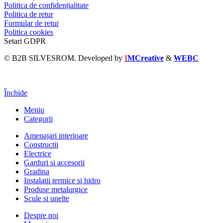
Politica de confidențialitate
Politica de retur
Formular de retur
Politica cookies
Setari GDPR
© B2B SILVESROM. Developed by
I
MCreative
&
WEBC
Închide
Meniu
Categorii
Amenajari interioare
Constructii
Electrice
Garduri si accesorii
Gradina
Instalatii termice si hidro
Produse metalurgice
Scule si unelte
Despre noi