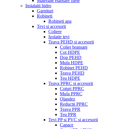
Materiale etansare filete
Instalatii hidro
Garnituri
Robineti
Robineti apa
Tevi si accesorii
Coliere
Izolatie tevi
Teava PEHD si accesorii
Colier bransare
Cot HDPE
Dop PEHD
Mufa HDPE
Robinet PEHD
Teava PEHD
Teu HDPE
Teava PPRC si accesorii
Coturi PPRC
Mufa PPRC
Olandez
Reductii PPRC
Teava PPR
Teu PPR
Tevi PP si PVC si accesorii
Capace