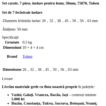
Set carote, 7 piese, inelare pentru lemn, 50mm, 75870, Tolsen
Set de 7 ferăstraie inelare
-Diametru ferăstrău inelar: 26，32，38，45，50，56，63 mm
-Înălțime: 50 mm
Specificații
Greutate
0,5 kg
Dimensiuni
10 × 4 × 4 cm
Brand
Tolsen
Dimenisune
26，32，38，45，50，56，63 mm
Livrare
Livrăm materiale grele cu flota noastră proprie
în județele:
Vaslui, Galați, Vrancea, Bacău, Iași
– comenzi minime
5.000 lei
Buzău, Constanța, Tulcea, Suceava, Botoșani, Neamț,