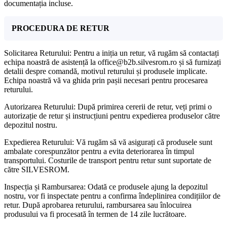
documentația incluse.
PROCEDURA DE RETUR
Solicitarea Returului: Pentru a iniția un retur, vă rugăm să contactați
echipa noastră de asistență la office@b2b.silvesrom.ro și să furnizați
detalii despre comandă, motivul returului și produsele implicate.
Echipa noastră vă va ghida prin pașii necesari pentru procesarea
returului.
Autorizarea Returului: După primirea cererii de retur, veți primi o
autorizație de retur și instrucțiuni pentru expedierea produselor către
depozitul nostru.
Expedierea Returului: Vă rugăm să vă asigurați că produsele sunt
ambalate corespunzător pentru a evita deteriorarea în timpul
transportului. Costurile de transport pentru retur sunt suportate de
către SILVESROM.
Inspecția și Rambursarea: Odată ce produsele ajung la depozitul
nostru, vor fi inspectate pentru a confirma îndeplinirea condițiilor de
retur. După aprobarea returului, rambursarea sau înlocuirea
produsului va fi procesată în termen de 14 zile lucrătoare.