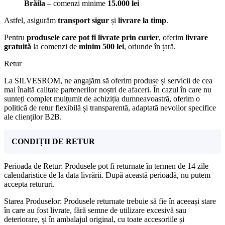
Brăila
– comenzi minime
15.000 lei
Astfel, asigurăm
transport sigur
și
livrare la timp
.
Pentru
produsele care pot fi livrate prin curier
, oferim
livrare
gratuită
la comenzi de
minim 500 lei
, oriunde în țară.
Retur
La SILVESROM, ne angajăm să oferim produse și servicii de cea
mai înaltă calitate partenerilor noștri de afaceri. În cazul în care nu
sunteți complet mulțumit de achiziția dumneavoastră, oferim o
politică de retur flexibilă și transparentă, adaptată nevoilor specifice
ale clienților B2B.
CONDIȚII DE RETUR
Perioada de Retur: Produsele pot fi returnate în termen de 14 zile
calendaristice de la data livrării. După această perioadă, nu putem
accepta retururi.
Starea Produselor: Produsele returnate trebuie să fie în aceeași stare
în care au fost livrate, fără semne de utilizare excesivă sau
deteriorare, și în ambalajul original, cu toate accesoriile și