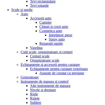
Tevi rectangulare
Tevi rotunde
Scule si unelte
Auto
Accesorii auto
Canistre
Chingi si corzi auto
Cosmetica auto
Intretinere piese
Spray auto
Reparatii rapide
Vaselina
Cutii scule, organizatoare si centuri
Centuri scule
Organizatoare scule
Echipamente si accesorii pentru curatare
Echipamente pentru curatare exterioara
Aparate de curatat cu presiune
Generatoare
Instrumente de masura si control
Alte instrumente de masura
Nivele si dreptare
Rigle
Rulete
Sublere