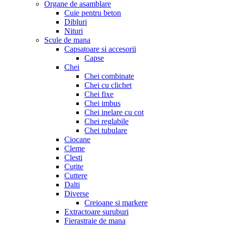
Organe de asamblare
Cuie pentru beton
Dibluri
Nituri
Scule de mana
Capsatoare si accesorii
Capse
Chei
Chei combinate
Chei cu clichet
Chei fixe
Chei imbus
Chei inelare cu cot
Chei reglabile
Chei tubulare
Ciocane
Cleme
Clesti
Cuțite
Cuttere
Dalti
Diverse
Creioane si markere
Extractoare suruburi
Fierastraie de mana