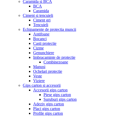
Caramida si BCA
BCA
Caramida
Ciment si tencuieli
Ciment gri
Tencuieli
Echipamente de protectia muncii
Antifoane
Bocanci
Casti protectie
Cizme
Genunchiere
Imbracaminte de protectie
Combinezoane
Manusi
Ochelari protectie
Veste
Viziere
Gips carton si accesorii
Accesorii gips carton
Piese gips carton
Suruburi gips carton
Adeziv gips carton
Placi gips carton
Profile gips carton