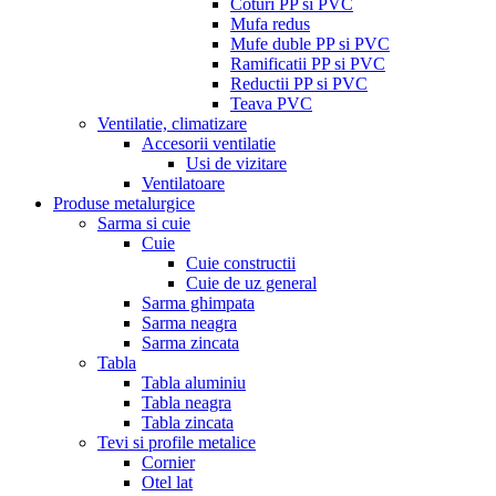
Coturi PP si PVC
Mufa redus
Mufe duble PP si PVC
Ramificatii PP si PVC
Reductii PP si PVC
Teava PVC
Ventilatie, climatizare
Accesorii ventilatie
Usi de vizitare
Ventilatoare
Produse metalurgice
Sarma si cuie
Cuie
Cuie constructii
Cuie de uz general
Sarma ghimpata
Sarma neagra
Sarma zincata
Tabla
Tabla aluminiu
Tabla neagra
Tabla zincata
Tevi si profile metalice
Cornier
Otel lat