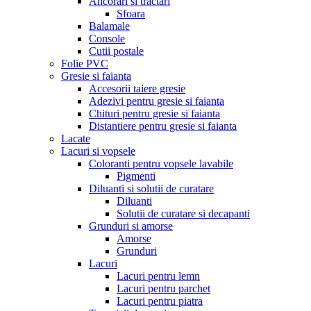
Ancorari si tractari
Sfoara
Balamale
Console
Cutii postale
Folie PVC
Gresie si faianta
Accesorii taiere gresie
Adezivi pentru gresie si faianta
Chituri pentru gresie si faianta
Distantiere pentru gresie si faianta
Lacate
Lacuri si vopsele
Coloranti pentru vopsele lavabile
Pigmenti
Diluanti si solutii de curatare
Diluanti
Solutii de curatare si decapanti
Grunduri si amorse
Amorse
Grunduri
Lacuri
Lacuri pentru lemn
Lacuri pentru parchet
Lacuri pentru piatra