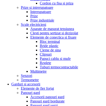
Cordon cu fisa si priza
Prize si intrerupatoare
Intrerupatoare
Prize
Prize industriale
Scule electricieni
Aparate de masurat tensiunea
Clesti pentru sertizat si dezizolat
Elemente de conectica si fixare
Bloc terminal
Bride plastic
Cleme de sina
Clipsuri
Papuci cablu si mufe
Reglete
Tuburi termocontractabile
Multimetre
Senzori
Termometre
Garduri si accesorii
Elemente de fier forjat
Panouri gard
Accesorii panouri gard
Panouri gard bordurate
Panouri gard verzi