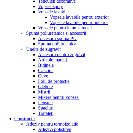
Tencuieli decorative
Vopsea spray
Vopsele lavabile
Vopsele lavabile pentru exterior
Vopsele lavabile pentru interior
Vopsele pentru lemn si metal
Spuma poliuretanica si accesorii
Accesorii spuma PU
Spuma poliuretanica
Unelte de zugravit
Accesorii pentru zugrăvit
Articole marcaj
Bidinele
Cancioc
Cuve
Folii de protecție
Gletiere
Mistrii
Mixere pentru vopsea
Pensule
Spacluri
Trafaleti
Constructii
Adeziv pentru termoizolatie
Adezivi polistiren