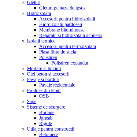
Gleturi
Gleturi pe baza de ipsos
Hidroizolatii
Accesorii pentru hidroizolatii
Hidroizolatii pardoseli
Membrane bituminoase
Reparatii si hidroizolatii acoperis
Izolatii termice
Accesorii pentru termoizolatii
Plasa fibra de sticla
Polistiren
Polistiren expandat
Mortare si tinciuri
Otel beton si accesorii
Pavaje si borduri
Pavaje rezidentiale
Produse din lemn
OSB
Sape
Sisteme de scurgere
Burlane
Jgheab
Rigole
Utilaje pentru constructii
Betoniere