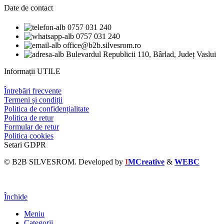
Date de contact
0757 031 240
0757 031 240
office@b2b.silvesrom.ro
Bulevardul Republicii 110, Bârlad, Județ Vaslui
Informații UTILE
Întrebări frecvente
Termeni și condiții
Politica de confidențialitate
Politica de retur
Formular de retur
Politica cookies
Setari GDPR
© B2B SILVESROM. Developed by
I
MCreative
&
WEBC
Închide
Meniu
Categorii