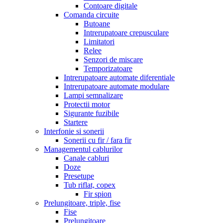
Contoare digitale
Comanda circuite
Butoane
Intrerupatoare crepusculare
Limitatori
Relee
Senzori de miscare
Temporizatoare
Intrerupatoare automate diferentiale
Intrerupatoare automate modulare
Lampi semnalizare
Protectii motor
Sigurante fuzibile
Startere
Interfonie si sonerii
Sonerii cu fir / fara fir
Managementul cablurilor
Canale cabluri
Doze
Presetupe
Tub riflat, copex
Fir spion
Prelungitoare, triple, fise
Fise
Prelungitoare