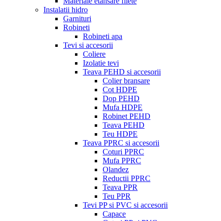
Materiale etansare filete
Instalatii hidro
Garnituri
Robineti
Robineti apa
Tevi si accesorii
Coliere
Izolatie tevi
Teava PEHD si accesorii
Colier bransare
Cot HDPE
Dop PEHD
Mufa HDPE
Robinet PEHD
Teava PEHD
Teu HDPE
Teava PPRC si accesorii
Coturi PPRC
Mufa PPRC
Olandez
Reductii PPRC
Teava PPR
Teu PPR
Tevi PP si PVC si accesorii
Capace