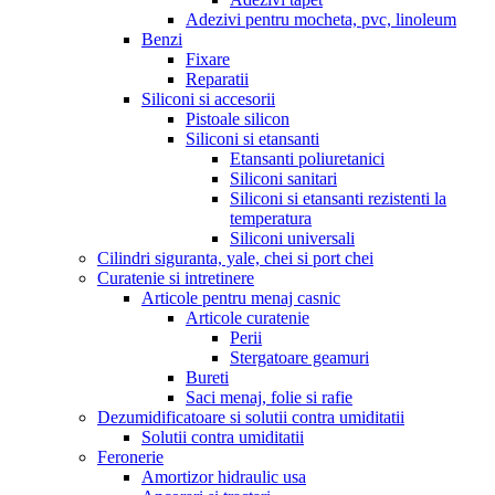
Adezivi pentru mocheta, pvc, linoleum
Benzi
Fixare
Reparatii
Siliconi si accesorii
Pistoale silicon
Siliconi si etansanti
Etansanti poliuretanici
Siliconi sanitari
Siliconi si etansanti rezistenti la
temperatura
Siliconi universali
Cilindri siguranta, yale, chei si port chei
Curatenie si intretinere
Articole pentru menaj casnic
Articole curatenie
Perii
Stergatoare geamuri
Bureti
Saci menaj, folie si rafie
Dezumidificatoare si solutii contra umiditatii
Solutii contra umiditatii
Feronerie
Amortizor hidraulic usa