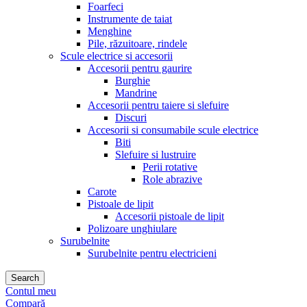
Foarfeci
Instrumente de taiat
Menghine
Pile, răzuitoare, rindele
Scule electrice si accesorii
Accesorii pentru gaurire
Burghie
Mandrine
Accesorii pentru taiere si slefuire
Discuri
Accesorii si consumabile scule electrice
Biti
Slefuire si lustruire
Perii rotative
Role abrazive
Carote
Pistoale de lipit
Accesorii pistoale de lipit
Polizoare unghiulare
Surubelnite
Surubelnite pentru electricieni
Search
Contul meu
Compară