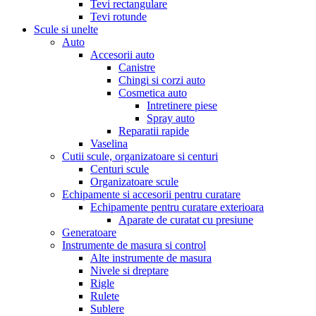
Tevi rectangulare
Tevi rotunde
Scule si unelte
Auto
Accesorii auto
Canistre
Chingi si corzi auto
Cosmetica auto
Intretinere piese
Spray auto
Reparatii rapide
Vaselina
Cutii scule, organizatoare si centuri
Centuri scule
Organizatoare scule
Echipamente si accesorii pentru curatare
Echipamente pentru curatare exterioara
Aparate de curatat cu presiune
Generatoare
Instrumente de masura si control
Alte instrumente de masura
Nivele si dreptare
Rigle
Rulete
Sublere