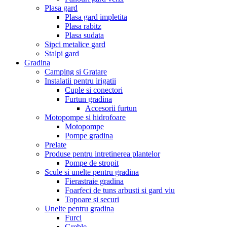
Plasa gard
Plasa gard impletita
Plasa rabitz
Plasa sudata
Sipci metalice gard
Stalpi gard
Gradina
Camping si Gratare
Instalatii pentru irigatii
Cuple si conectori
Furtun gradina
Accesorii furtun
Motopompe si hidrofoare
Motopompe
Pompe gradina
Prelate
Produse pentru intretinerea plantelor
Pompe de stropit
Scule si unelte pentru gradina
Fierastraie gradina
Foarfeci de tuns arbusti si gard viu
Topoare și securi
Unelte pentru gradina
Furci
Greble