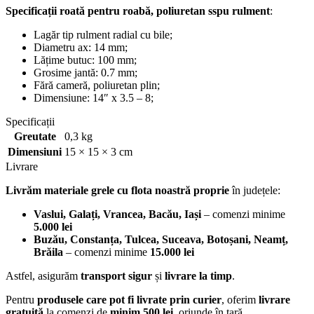
Specificații
roată pentru roabă, poliuretan sspu rulment
:
Lagăr tip rulment radial cu bile;
Diametru ax: 14 mm;
Lățime butuc: 100 mm;
Grosime jantă: 0.7 mm;
Fără cameră, poliuretan plin;
Dimensiune: 14″ x 3.5 – 8;
Specificații
Greutate
0,3 kg
Dimensiuni
15 × 15 × 3 cm
Livrare
Livrăm materiale grele cu flota noastră proprie
în județele:
Vaslui, Galați, Vrancea, Bacău, Iași
– comenzi minime
5.000 lei
Buzău, Constanța, Tulcea, Suceava, Botoșani, Neamț,
Brăila
– comenzi minime
15.000 lei
Astfel, asigurăm
transport sigur
și
livrare la timp
.
Pentru
produsele care pot fi livrate prin curier
, oferim
livrare
gratuită
la comenzi de
minim 500 lei
, oriunde în țară.