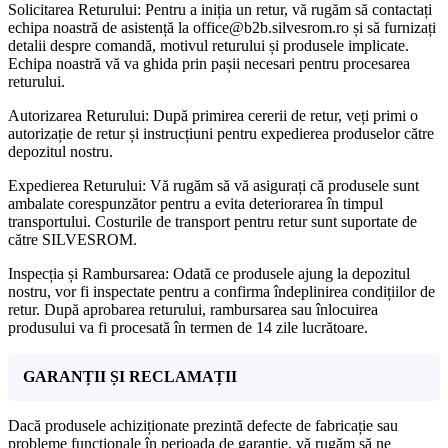
Solicitarea Returului: Pentru a iniția un retur, vă rugăm să contactați
echipa noastră de asistență la office@b2b.silvesrom.ro și să furnizați
detalii despre comandă, motivul returului și produsele implicate.
Echipa noastră vă va ghida prin pașii necesari pentru procesarea
returului.
Autorizarea Returului: După primirea cererii de retur, veți primi o
autorizație de retur și instrucțiuni pentru expedierea produselor către
depozitul nostru.
Expedierea Returului: Vă rugăm să vă asigurați că produsele sunt
ambalate corespunzător pentru a evita deteriorarea în timpul
transportului. Costurile de transport pentru retur sunt suportate de
către SILVESROM.
Inspecția și Rambursarea: Odată ce produsele ajung la depozitul
nostru, vor fi inspectate pentru a confirma îndeplinirea condițiilor de
retur. După aprobarea returului, rambursarea sau înlocuirea
produsului va fi procesată în termen de 14 zile lucrătoare.
GARANȚII ȘI RECLAMAȚII
Dacă produsele achiziționate prezintă defecte de fabricație sau
probleme funcționale în perioada de garanție, vă rugăm să ne