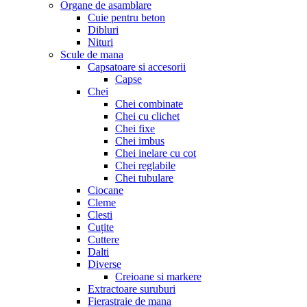
Organe de asamblare
Cuie pentru beton
Dibluri
Nituri
Scule de mana
Capsatoare si accesorii
Capse
Chei
Chei combinate
Chei cu clichet
Chei fixe
Chei imbus
Chei inelare cu cot
Chei reglabile
Chei tubulare
Ciocane
Cleme
Clesti
Cuțite
Cuttere
Dalti
Diverse
Creioane si markere
Extractoare suruburi
Fierastraie de mana