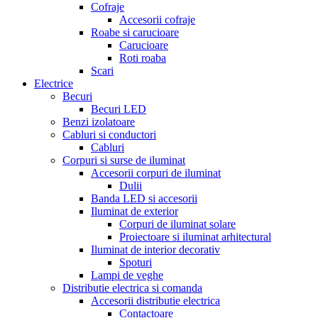
Cofraje
Accesorii cofraje
Roabe si carucioare
Carucioare
Roti roaba
Scari
Electrice
Becuri
Becuri LED
Benzi izolatoare
Cabluri si conductori
Cabluri
Corpuri si surse de iluminat
Accesorii corpuri de iluminat
Dulii
Banda LED si accesorii
Iluminat de exterior
Corpuri de iluminat solare
Proiectoare si iluminat arhitectural
Iluminat de interior decorativ
Spoturi
Lampi de veghe
Distributie electrica si comanda
Accesorii distributie electrica
Contactoare