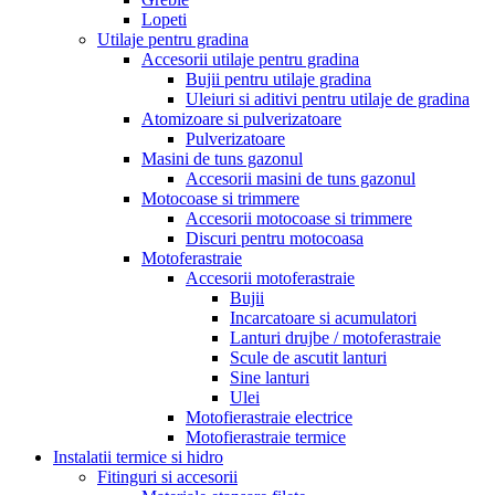
Lopeti
Utilaje pentru gradina
Accesorii utilaje pentru gradina
Bujii pentru utilaje gradina
Uleiuri si aditivi pentru utilaje de gradina
Atomizoare si pulverizatoare
Pulverizatoare
Masini de tuns gazonul
Accesorii masini de tuns gazonul
Motocoase si trimmere
Accesorii motocoase si trimmere
Discuri pentru motocoasa
Motoferastraie
Accesorii motoferastraie
Bujii
Incarcatoare si acumulatori
Lanturi drujbe / motoferastraie
Scule de ascutit lanturi
Sine lanturi
Ulei
Motofierastraie electrice
Motofierastraie termice
Instalatii termice si hidro
Fitinguri si accesorii