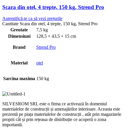
Scara din otel, 4 trepte, 150 kg, Strend Pro
Autentifică-te ca să vezi prețurile
Cantitate Scara din otel, 4 trepte, 150 kg, Strend Pro
Greutate
7,5 kg
Dimensiuni
128,5 × 43,5 × 15 cm
Brand
Strend Pro
Material
otel
Sarcina maxima
150 kg
SILVESROM SRL este o firma ce activează în domeniul
materialelor de construcții și amenajărilor interioare. Aceasta este
prezentă pe piața materialelor de construcții , atât prin magazinele
proprii cât și prin rețeaua de distribuție ce acoperă o zona
importantă.