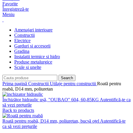
Favorite
Înregistreză-te
Meniu
Amenajari interioare
Constructii
Electrice
Garduri si accesorii
Gradina
Instalatii termice si hidro
Produse metalurgice
Scule si unelte
Search
Prima pagină
Constructii
Utilaje pentru constructii
Roată pentru
roabă, D14 mm, poliuretan
Închizător hidraulic ușă, "OUBAO" 604, 60-85KG
Autentifică-te ca
să vezi prețurile
Back to products
Roată pentru roabă, D14 mm, poliuretan, bucșă oțel
Autentifică-te
ca să vezi prețurile