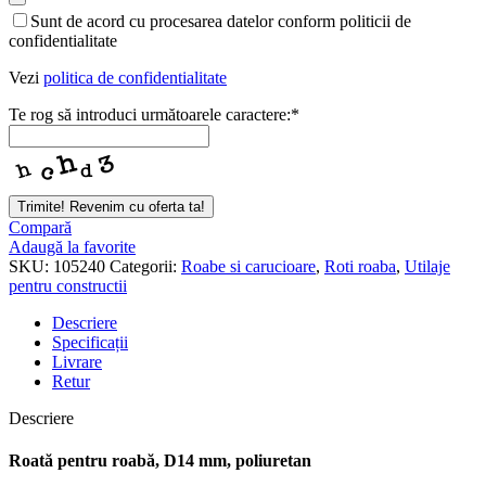
Sunt de acord cu procesarea datelor conform politicii de
confidentialitate
Vezi
politica de confidentialitate
Te rog să introduci următoarele caractere:
*
Trimite! Revenim cu oferta ta!
Email
Compară
*
Adaugă la favorite
SKU:
105240
Categorii:
Roabe si carucioare
,
Roti roaba
,
Utilaje
pentru constructii
Descriere
Specificații
Livrare
Retur
Descriere
Roată pentru roabă, D14 mm, poliuretan