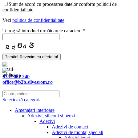
Email
Sunt de acord cu procesarea datelor conform politicii de
Address
*
confidentialitate
Vezi
politica de confidentialitate
Te rog să introduci următoarele caractere:
*
Trimite! Revenim cu oferta ta!
0757 031 240
office@b2b.silvesrom.ro
Selectează categoria
Amenajari interioare
Adezivi, siliconi si benzi
Adezivi
Adezivi de contact
Adezivi de montaj speciali
Adezivi tapet