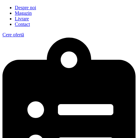
Despre noi
Magazin
Livrare
Contact
Cere ofertă