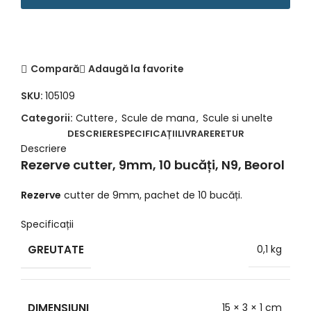
Compară
Adaugă la favorite
SKU:
105109
Categorii:
Cuttere
,
Scule de mana
,
Scule si unelte
DESCRIERE
SPECIFICAȚII
LIVRARE
RETUR
Descriere
Rezerve cutter, 9mm, 10 bucăți, N9, Beorol
Rezerve
cutter de 9mm, pachet de 10 bucăți.
Specificații
GREUTATE
0,1 kg
DIMENSIUNI
15 × 3 × 1 cm