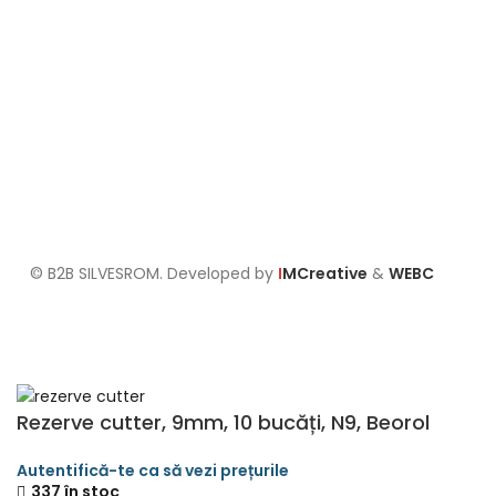
Întrebări frecvente
Termeni și condiții
Politica de confidențialitate
Politica de retur
Formular de retur
Politica cookies
Setari GDPR
© B2B SILVESROM. Developed by
I
MCreative
&
WEBC
Rezerve cutter, 9mm, 10 bucăți, N9, Beorol
337 în stoc