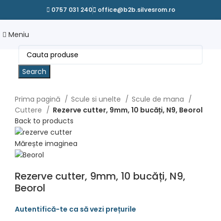
0757 031 240
office@b2b.silvesrom.ro
Meniu
Search
Prima pagină
Scule si unelte
Scule de mana
Cuttere
Rezerve cutter, 9mm, 10 bucăți, N9, Beorol
Back to products
Mărește imaginea
Rezerve cutter, 9mm, 10 bucăți, N9,
Beorol