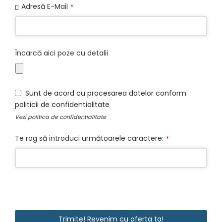
Adresă E-Mail
*
Contact
Încarcă aici poze cu detalii
Email
*
Sunt de acord cu procesarea datelor conform
politicii de confidentialitate
Vezi
politica de confidentialitate
Te rog să introduci următoarele caractere:
*
Trimite! Revenim cu oferta ta!