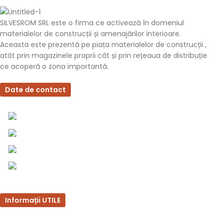
SILVESROM SRL este o firma ce activează în domeniul
materialelor de construcții și amenajărilor interioare.
Aceasta este prezentă pe piața materialelor de construcții ,
atât prin magazinele proprii cât și prin rețeaua de distribuție
ce acoperă o zona importantă.
Date de contact
0757 031 240
0757 031 240
office@b2b.silvesrom.ro
Bulevardul Republicii 110, Bârlad, Județ Vaslui
Informații UTILE