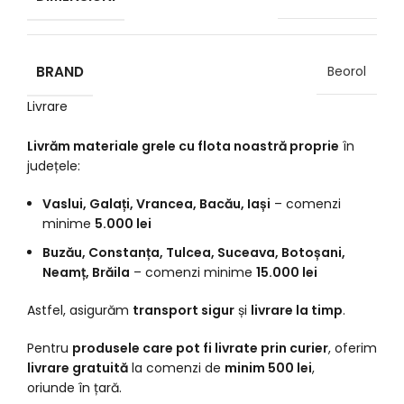
BRAND
Beorol
Livrare
Livrăm materiale grele cu flota noastră proprie
în
județele:
Vaslui, Galați, Vrancea, Bacău, Iași
– comenzi
minime
5.000 lei
Buzău, Constanța, Tulcea, Suceava, Botoșani,
Neamț, Brăila
– comenzi minime
15.000 lei
Astfel, asigurăm
transport sigur
și
livrare la timp
.
Pentru
produsele care pot fi livrate prin curier
, oferim
livrare gratuită
la comenzi de
minim 500 lei
,
oriunde în țară.