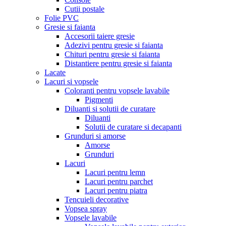
Cutii postale
Folie PVC
Gresie si faianta
Accesorii taiere gresie
Adezivi pentru gresie si faianta
Chituri pentru gresie si faianta
Distantiere pentru gresie si faianta
Lacate
Lacuri si vopsele
Coloranti pentru vopsele lavabile
Pigmenti
Diluanti si solutii de curatare
Diluanti
Solutii de curatare si decapanti
Grunduri si amorse
Amorse
Grunduri
Lacuri
Lacuri pentru lemn
Lacuri pentru parchet
Lacuri pentru piatra
Tencuieli decorative
Vopsea spray
Vopsele lavabile