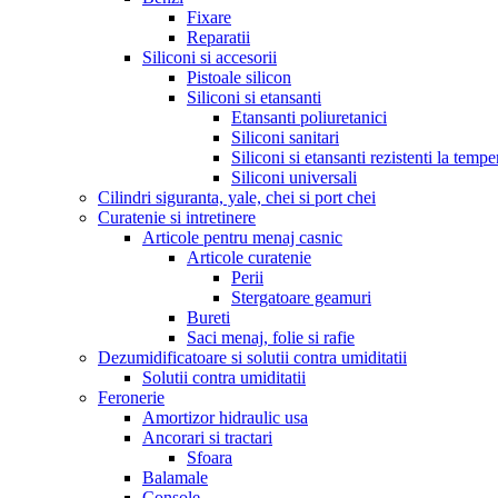
Fixare
Reparatii
Siliconi si accesorii
Pistoale silicon
Siliconi si etansanti
Etansanti poliuretanici
Siliconi sanitari
Siliconi si etansanti rezistenti la tempe
Siliconi universali
Cilindri siguranta, yale, chei si port chei
Curatenie si intretinere
Articole pentru menaj casnic
Articole curatenie
Perii
Stergatoare geamuri
Bureti
Saci menaj, folie si rafie
Dezumidificatoare si solutii contra umiditatii
Solutii contra umiditatii
Feronerie
Amortizor hidraulic usa
Ancorari si tractari
Sfoara
Balamale
Console