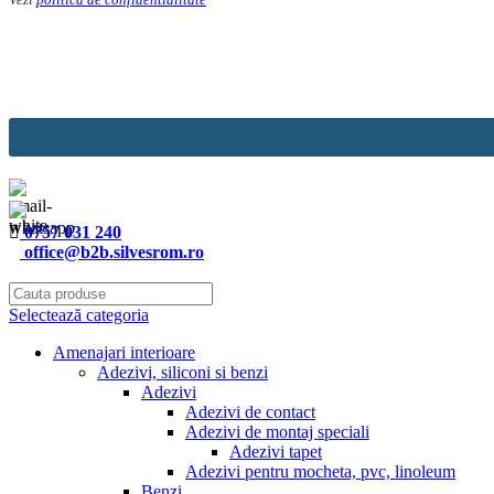
Email
*
0757 031 240
office@b2b.silvesrom.ro
Selectează categoria
Amenajari interioare
Adezivi, siliconi si benzi
Adezivi
Adezivi de contact
Adezivi de montaj speciali
Adezivi tapet
Adezivi pentru mocheta, pvc, linoleum
Benzi