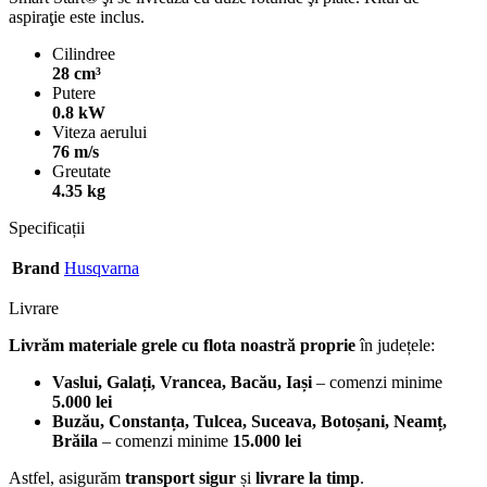
aspiraţie este inclus.
Cilindree
28 cm³
Putere
0.8 kW
Viteza aerului
76 m/s
Greutate
4.35 kg
Specificații
Brand
Husqvarna
Livrare
Livrăm materiale grele cu flota noastră proprie
în județele:
Vaslui, Galați, Vrancea, Bacău, Iași
– comenzi minime
5.000 lei
Buzău, Constanța, Tulcea, Suceava, Botoșani, Neamț,
Brăila
– comenzi minime
15.000 lei
Astfel, asigurăm
transport sigur
și
livrare la timp
.