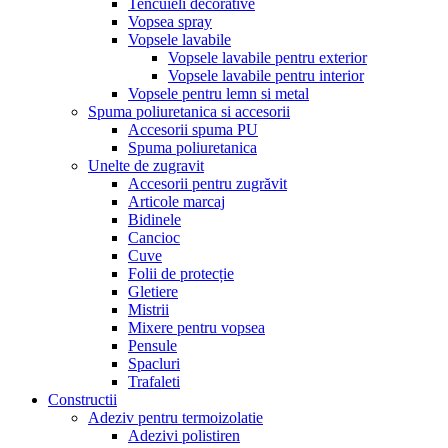
Tencuieli decorative
Vopsea spray
Vopsele lavabile
Vopsele lavabile pentru exterior
Vopsele lavabile pentru interior
Vopsele pentru lemn si metal
Spuma poliuretanica si accesorii
Accesorii spuma PU
Spuma poliuretanica
Unelte de zugravit
Accesorii pentru zugrăvit
Articole marcaj
Bidinele
Cancioc
Cuve
Folii de protecție
Gletiere
Mistrii
Mixere pentru vopsea
Pensule
Spacluri
Trafaleti
Constructii
Adeziv pentru termoizolatie
Adezivi polistiren