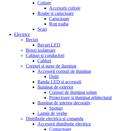
Cofraje
Accesorii cofraje
Roabe si carucioare
Carucioare
Roti roaba
Scari
Electrice
Becuri
Becuri LED
Benzi izolatoare
Cabluri si conductori
Cabluri
Corpuri si surse de iluminat
Accesorii corpuri de iluminat
Dulii
Banda LED si accesorii
Iluminat de exterior
Corpuri de iluminat solare
Proiectoare si iluminat arhitectural
Iluminat de interior decorativ
Spoturi
Lampi de veghe
Distributie electrica si comanda
Accesorii distributie electrica
Contactoare