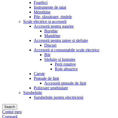
Foarfeci
Instrumente de taiat
Menghine
Pile, răzuitoare, rindele
Scule electrice si accesorii
Accesorii pentru gaurire
Burghie
Mandrine
Accesorii pentru taiere si slefuire
Discuri
Accesorii si consumabile scule electrice
Biti
Slefuire si lustruire
Perii rotative
Role abrazive
Carote
Pistoale de lipit
Accesorii pistoale de lipit
Polizoare unghiulare
Surubelnite
Surubelnite pentru electricieni
Search
Contul meu
Compară