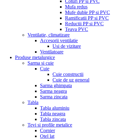
Coturi PP si PVC
Mufa redus
Mufe duble PP si PVC
Ramificatii PP si PVC
Reductii PP si PVC
Teava PVC
Ventilatie, climatizare
Accesorii ventilatie
Usi de vizitare
Ventilatoare
Produse metalurgice
Sarma si cuie
Cuie
Cuie constructii
Cuie de uz general
Sarma ghimpata
Sarma neagra
Sarma zincata
Tabla
Tabla aluminiu
Tabla neagra
Tabla zincata
Tevi si profile metalice
Cornier
Otel lat