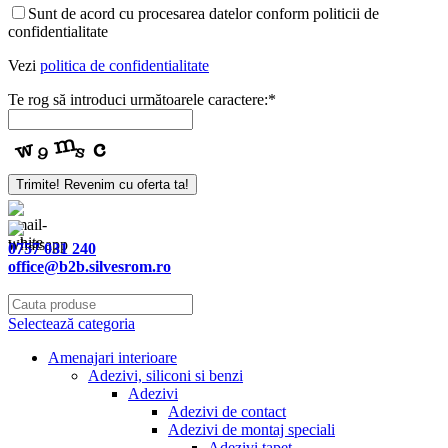
Sunt de acord cu procesarea datelor conform politicii de
confidentialitate
Vezi
politica de confidentialitate
Te rog să introduci următoarele caractere:
*
Trimite! Revenim cu oferta ta!
0757 031 240
office@b2b.silvesrom.ro
Selectează categoria
Amenajari interioare
Adezivi, siliconi si benzi
Adezivi
Adezivi de contact
Adezivi de montaj speciali
Adezivi tapet