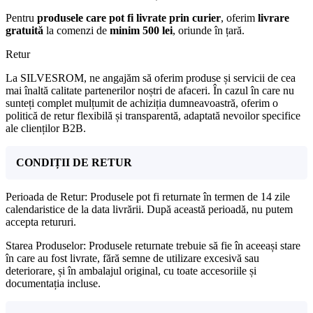
Pentru
produsele care pot fi livrate prin curier
, oferim
livrare
gratuită
la comenzi de
minim 500 lei
, oriunde în țară.
Retur
La SILVESROM, ne angajăm să oferim produse și servicii de cea
mai înaltă calitate partenerilor noștri de afaceri. În cazul în care nu
sunteți complet mulțumit de achiziția dumneavoastră, oferim o
politică de retur flexibilă și transparentă, adaptată nevoilor specifice
ale clienților B2B.
CONDIȚII DE RETUR
Perioada de Retur: Produsele pot fi returnate în termen de 14 zile
calendaristice de la data livrării. După această perioadă, nu putem
accepta retururi.
Starea Produselor: Produsele returnate trebuie să fie în aceeași stare
în care au fost livrate, fără semne de utilizare excesivă sau
deteriorare, și în ambalajul original, cu toate accesoriile și
documentația incluse.