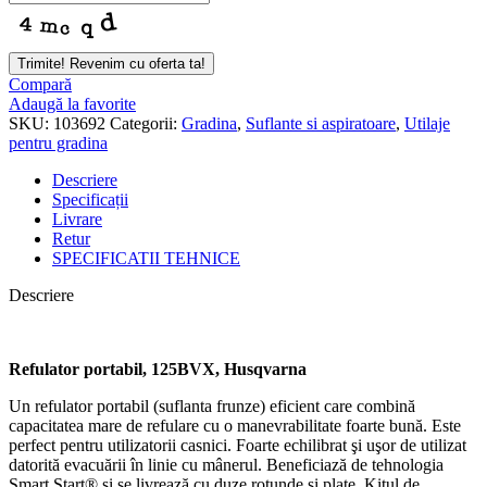
Trimite! Revenim cu oferta ta!
Compară
Adaugă la favorite
SKU:
103692
Categorii:
Gradina
,
Suflante si aspiratoare
,
Utilaje
pentru gradina
Descriere
Specificații
Livrare
Retur
SPECIFICATII TEHNICE
Descriere
Refulator portabil, 125BVX, Husqvarna
Un refulator portabil (suflanta frunze) eficient care combină
capacitatea mare de refulare cu o manevrabilitate foarte bună. Este
perfect pentru utilizatorii casnici. Foarte echilibrat şi uşor de utilizat
datorită evacuării în linie cu mânerul. Beneficiază de tehnologia
Smart Start® şi se livrează cu duze rotunde şi plate. Kitul de