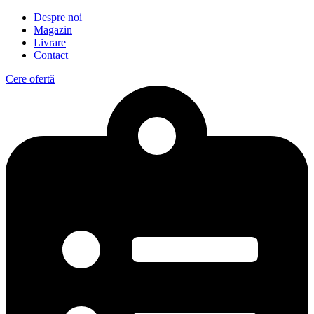
Despre noi
Magazin
Livrare
Contact
Cere ofertă