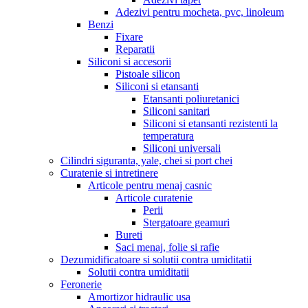
Adezivi pentru mocheta, pvc, linoleum
Benzi
Fixare
Reparatii
Siliconi si accesorii
Pistoale silicon
Siliconi si etansanti
Etansanti poliuretanici
Siliconi sanitari
Siliconi si etansanti rezistenti la
temperatura
Siliconi universali
Cilindri siguranta, yale, chei si port chei
Curatenie si intretinere
Articole pentru menaj casnic
Articole curatenie
Perii
Stergatoare geamuri
Bureti
Saci menaj, folie si rafie
Dezumidificatoare si solutii contra umiditatii
Solutii contra umiditatii
Feronerie
Amortizor hidraulic usa