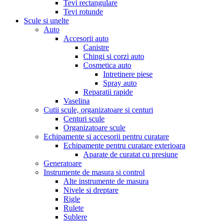
Tevi rectangulare
Tevi rotunde
Scule si unelte
Auto
Accesorii auto
Canistre
Chingi si corzi auto
Cosmetica auto
Intretinere piese
Spray auto
Reparatii rapide
Vaselina
Cutii scule, organizatoare si centuri
Centuri scule
Organizatoare scule
Echipamente si accesorii pentru curatare
Echipamente pentru curatare exterioara
Aparate de curatat cu presiune
Generatoare
Instrumente de masura si control
Alte instrumente de masura
Nivele si dreptare
Rigle
Rulete
Sublere