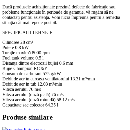
Dacă produsele achiziționate prezintă defecte de fabricație sau
probleme funcționale în perioada de garanție, vă rugăm să ne
contactați pentru asistență. Vom lucra împreună pentru a remedia
situația cât mai repede posibil.
SPECIFICATII TEHNICE
Cilindree 28 cm³
Putere 0.8 kW
Turaţie maximă 8000 rpm
Fuel tank volume 0.5 l
Distanţa dintre electrozii bujiei 0.6 mm
Bujie Champion RCJ6Y
Consum de carburant 575 g/kW
Debit de aer în carcasa ventilatorului 13.31 m³/min
Debit de aer în tub 12.03 m³/min
Viteza aerului 76 m/s
Viteza aerului (duză plată) 76 m/s
Viteza aerului (duză rotundă) 58.12 m/s
Capacitate sac colector 64.35 l
Produse similare