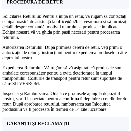
PROCEDURA DE RETUR
Solicitarea Returului: Pentru a iniția un retur, vă rugăm să contactați
echipa noastră de asistență la office@b2b.silvesrom.ro și să furnizați
detalii despre comandă, motivul returului și produsele implicate.
Echipa noastră vă va ghida prin pașii necesari pentru procesarea
returului.
Autorizarea Returului: După primirea cererii de retur, veți primi o
autorizație de retur și instrucțiuni pentru expedierea produselor către
depozitul nostru.
Expedierea Returului: Vă rugăm să vă asigurați că produsele sunt
ambalate corespunzător pentru a evita deteriorarea în timpul
transportului. Costurile de transport pentru retur sunt suportate de
către SILVESROM.
Inspecția și Rambursarea: Odată ce produsele ajung la depozitul
nostru, vor fi inspectate pentru a confirma îndeplinirea condițiilor de
retur. După aprobarea returului, rambursarea sau înlocuirea
produsului va fi procesată în termen de 14 zile lucrătoare.
GARANȚII ȘI RECLAMAȚII