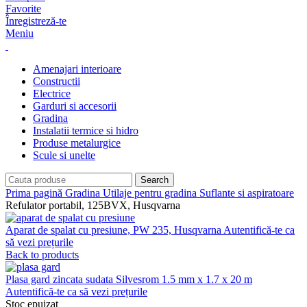
Favorite
Înregistreză-te
Meniu
Amenajari interioare
Constructii
Electrice
Garduri si accesorii
Gradina
Instalatii termice si hidro
Produse metalurgice
Scule si unelte
Search
Prima pagină
Gradina
Utilaje pentru gradina
Suflante si aspiratoare
Refulator portabil, 125BVX, Husqvarna
Aparat de spalat cu presiune, PW 235, Husqvarna
Autentifică-te ca
să vezi prețurile
Back to products
Plasa gard zincata sudata Silvesrom 1.5 mm x 1.7 x 20 m
Autentifică-te ca să vezi prețurile
Stoc epuizat