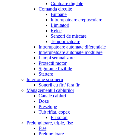
Contoare digitale
Comanda circuite
Butoane
Intrerupatoare crepusculare
Limitatori
Relee
Senzori de miscare
Temporizatoare
Intrerupatoare automate diferentiale
Intrerupatoare automate modulare
Lampi semnalizare
Protectii motor
Sigurante fuzibile
Startere
Interfonie si sonerii
Sonerii cu fir / fara fir
Managementul cablurilor
Canale cabluri
Doze
Presetupe
Tub riflat, copex
Fir spion
Prelungitoare, triple, fise
Fise
Prelungitoare