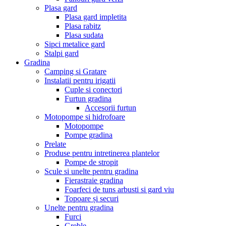
Plasa gard
Plasa gard impletita
Plasa rabitz
Plasa sudata
Sipci metalice gard
Stalpi gard
Gradina
Camping si Gratare
Instalatii pentru irigatii
Cuple si conectori
Furtun gradina
Accesorii furtun
Motopompe si hidrofoare
Motopompe
Pompe gradina
Prelate
Produse pentru intretinerea plantelor
Pompe de stropit
Scule si unelte pentru gradina
Fierastraie gradina
Foarfeci de tuns arbusti si gard viu
Topoare și securi
Unelte pentru gradina
Furci
Greble