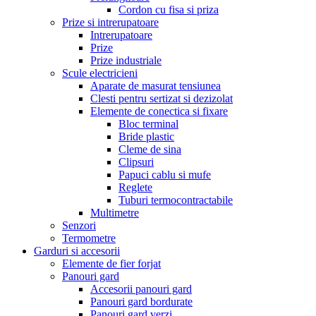
Cordon cu fisa si priza
Prize si intrerupatoare
Intrerupatoare
Prize
Prize industriale
Scule electricieni
Aparate de masurat tensiunea
Clesti pentru sertizat si dezizolat
Elemente de conectica si fixare
Bloc terminal
Bride plastic
Cleme de sina
Clipsuri
Papuci cablu si mufe
Reglete
Tuburi termocontractabile
Multimetre
Senzori
Termometre
Garduri si accesorii
Elemente de fier forjat
Panouri gard
Accesorii panouri gard
Panouri gard bordurate
Panouri gard verzi