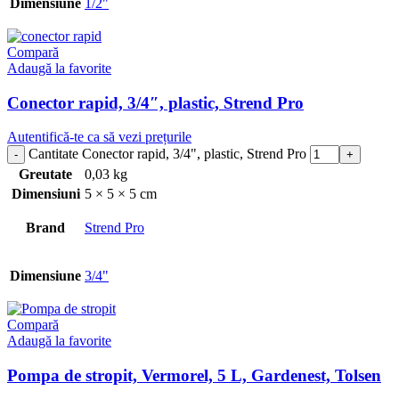
Dimensiune
1/2"
Compară
Adaugă la favorite
Conector rapid, 3/4″, plastic, Strend Pro
Autentifică-te ca să vezi prețurile
Cantitate Conector rapid, 3/4", plastic, Strend Pro
Greutate
0,03 kg
Dimensiuni
5 × 5 × 5 cm
Brand
Strend Pro
Dimensiune
3/4"
Compară
Adaugă la favorite
Pompa de stropit, Vermorel, 5 L, Gardenest, Tolsen