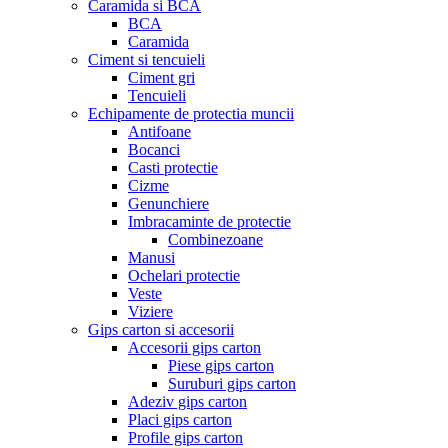
Caramida si BCA
BCA
Caramida
Ciment si tencuieli
Ciment gri
Tencuieli
Echipamente de protectia muncii
Antifoane
Bocanci
Casti protectie
Cizme
Genunchiere
Imbracaminte de protectie
Combinezoane
Manusi
Ochelari protectie
Veste
Viziere
Gips carton si accesorii
Accesorii gips carton
Piese gips carton
Suruburi gips carton
Adeziv gips carton
Placi gips carton
Profile gips carton