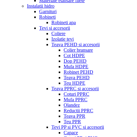
Materiale etansare filete
Instalatii hidro
Garnituri
Robineti
Robineti apa
Tevi si accesorii
Coliere
Izolatie tevi
Teava PEHD si accesorii
Colier bransare
Cot HDPE
Dop PEHD
Mufa HDPE
Robinet PEHD
Teava PEHD
Teu HDPE
Teava PPRC si accesorii
Coturi PPRC
Mufa PPRC
Olandez
Reductii PPRC
Teava PPR
Teu PPR
Tevi PP si PVC si accesorii
Capace