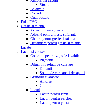
Ancorari si tractari
Sfoara
Balamale
Console
Cutii postale
Folie PVC
Gresie si faianta
Accesorii taiere gresie
Adezivi pentru gresie si faianta
Chituri pentru gresie si faianta
Distantiere pentru gresie si faianta
Lacate
Lacuri si vopsele
Coloranti pentru vopsele lavabile
Pigmenti
Diluanti si solutii de curatare
Diluanti
Solutii de curatare si decapanti
Grunduri si amorse
Amorse
Grunduri
Lacuri
Lacuri pentru lemn
Lacuri pentru parchet
Lacuri pentru piatra