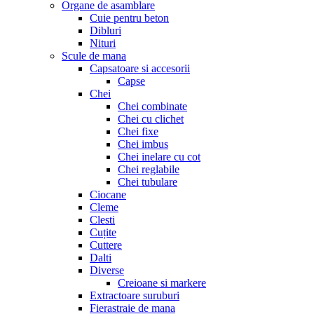
Organe de asamblare
Cuie pentru beton
Dibluri
Nituri
Scule de mana
Capsatoare si accesorii
Capse
Chei
Chei combinate
Chei cu clichet
Chei fixe
Chei imbus
Chei inelare cu cot
Chei reglabile
Chei tubulare
Ciocane
Cleme
Clesti
Cuțite
Cuttere
Dalti
Diverse
Creioane si markere
Extractoare suruburi
Fierastraie de mana