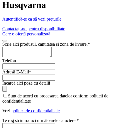
Husqvarna
Autentifică-te ca să vezi prețurile
Contactați-ne pentru disponibilitate
Cere o ofertă personalizată
Scrie aici produsul, cantitatea și zona de livrare.
*
Telefon
Adresă E-Mail
*
Încarcă aici poze cu detalii
Phone
Sunt de acord cu procesarea datelor conform politicii de
Number
*
confidentialitate
Vezi
politica de confidentialitate
Te rog să introduci următoarele caractere:
*