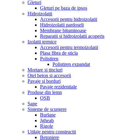
Gleturi
Gleturi pe baza de ipsos
Hidroizolatii
Accesorii pentru hidroizolatii
Hidroizolatii pardoseli
Membrane bituminoase
Reparatii si hidroizolatii acoperis
Izolatii termice
Accesorii pentru termoizolatii
Plasa fibra de sticla
Polistiren
Polistiren expandat
Mortare si tinciuri
Otel beton si accesorii
Pavaje si borduri
Pavaje rezidentiale
Produse din lemn
OSB
Sape
Sisteme de scurgere
Burlane
Jgheab
Rigole
Utilaje pentru constructii
Betoniere