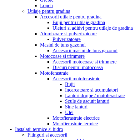
Lopeti
Utilaje pentru gradina
Accesorii utilaje pentru gradina
Bujii pentru utilaje gradina
Uleiuri si aditivi pentru utilaje de gradina
Atomizoare si pulverizatoare
Pulverizatoare
Masini de tuns gazonul
Accesorii masini de tuns gazonul
Motocoase si trimmere
Accesorii motocoase si trimmere
Discuri pentru motocoasa
Motoferastraie
Accesorii motoferastraie
Bujii
Incarcatoare si acumulatori
Lanturi drujbe / motoferastraie
Scule de ascutit lanturi
Sine lanturi
Ulei
Motofierastraie electrice
Motofierastraie termice
Instalatii termice si hidro
Fitinguri si accesorii