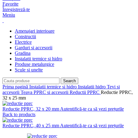
Favorite
Înregistreză-te
Meniu
Amenajari interioare
Constructii
Electrice
Garduri si accesorii
Gradina
Instalatii termice si hidro
Produse metalurgice
Scule si unelte
Search
Prima pagină
Instalatii termice si hidro
Instalatii hidro
Tevi si
accesorii
Teava PPRC si accesorii
Reductii PPRC
Reductie PPRC,
32 x 25 mm
Reductie PPRC, 32 x 20 mm
Autentifică-te ca să vezi prețurile
Back to products
Reductie PPRC, 40 x 25 mm
Autentifică-te ca să vezi prețurile