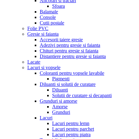
Ancorari si tractari
Sfoara
Balamale
Console
Cutii postale
Folie PVC
Gresie si faianta
Accesorii taiere gresie
Adezivi pentru gresie si faianta
Chituri pentru gresie si faianta
Distantiere pentru gresie si faianta
Lacate
Lacuri si vopsele
Coloranti pentru vopsele lavabile
Pigmenti
Diluanti si solutii de curatare
Diluanti
Solutii de curatare si decapanti
Grunduri si amorse
Amorse
Grunduri
Lacuri
Lacuri pentru lemn
Lacuri pentru parchet
Lacuri pentru piatra