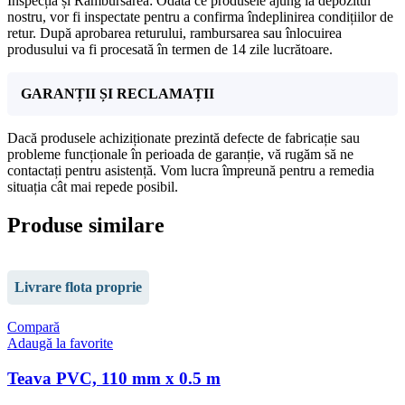
Inspecția și Rambursarea: Odată ce produsele ajung la depozitul
nostru, vor fi inspectate pentru a confirma îndeplinirea condițiilor de
retur. După aprobarea returului, rambursarea sau înlocuirea
produsului va fi procesată în termen de 14 zile lucrătoare.
GARANȚII ȘI RECLAMAȚII
Dacă produsele achiziționate prezintă defecte de fabricație sau
probleme funcționale în perioada de garanție, vă rugăm să ne
contactați pentru asistență. Vom lucra împreună pentru a remedia
situația cât mai repede posibil.
Produse similare
Livrare flota proprie
Compară
Adaugă la favorite
Teava PVC, 110 mm x 0.5 m