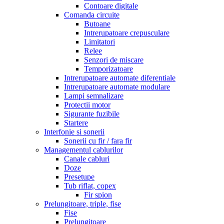
Contoare digitale
Comanda circuite
Butoane
Intrerupatoare crepusculare
Limitatori
Relee
Senzori de miscare
Temporizatoare
Intrerupatoare automate diferentiale
Intrerupatoare automate modulare
Lampi semnalizare
Protectii motor
Sigurante fuzibile
Startere
Interfonie si sonerii
Sonerii cu fir / fara fir
Managementul cablurilor
Canale cabluri
Doze
Presetupe
Tub riflat, copex
Fir spion
Prelungitoare, triple, fise
Fise
Prelungitoare