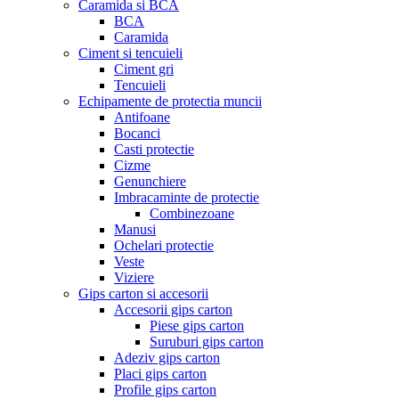
Caramida si BCA
BCA
Caramida
Ciment si tencuieli
Ciment gri
Tencuieli
Echipamente de protectia muncii
Antifoane
Bocanci
Casti protectie
Cizme
Genunchiere
Imbracaminte de protectie
Combinezoane
Manusi
Ochelari protectie
Veste
Viziere
Gips carton si accesorii
Accesorii gips carton
Piese gips carton
Suruburi gips carton
Adeziv gips carton
Placi gips carton
Profile gips carton