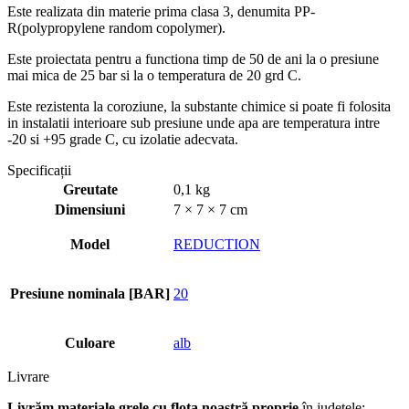
Este realizata din materie prima clasa 3, denumita PP-
R(polypropylene random copolymer).
Este proiectata pentru a functiona timp de 50 de ani la o presiune
mai mica de 25 bar si la o temperatura de 20 grd C.
Este rezistenta la coroziune, la substante chimice si poate fi folosita
in instalatii interioare sub presiune unde apa are temperatura intre
-20 si +95 grade C, cu izolatie adecvata.
Specificații
Greutate
0,1 kg
Dimensiuni
7 × 7 × 7 cm
Model
REDUCTION
Presiune nominala [BAR]
20
Culoare
alb
Livrare
Livrăm materiale grele cu flota noastră proprie
în județele: