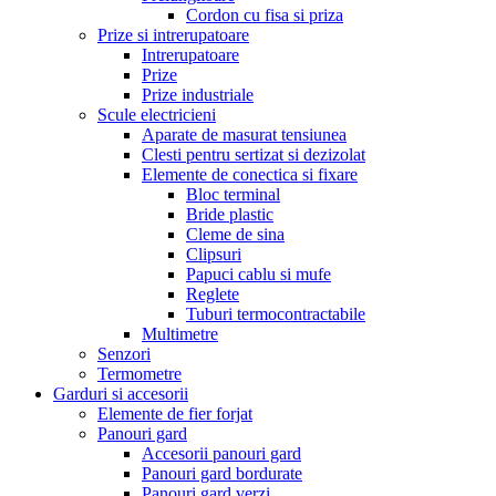
Cordon cu fisa si priza
Prize si intrerupatoare
Intrerupatoare
Prize
Prize industriale
Scule electricieni
Aparate de masurat tensiunea
Clesti pentru sertizat si dezizolat
Elemente de conectica si fixare
Bloc terminal
Bride plastic
Cleme de sina
Clipsuri
Papuci cablu si mufe
Reglete
Tuburi termocontractabile
Multimetre
Senzori
Termometre
Garduri si accesorii
Elemente de fier forjat
Panouri gard
Accesorii panouri gard
Panouri gard bordurate
Panouri gard verzi