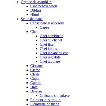
Organe de asamblare
Cuie pentru beton
Dibluri
Nituri
Scule de mana
Capsatoare si accesorii
Capse
Chei
Chei combinate
Chei cu clichet
Chei fixe
Chei imbus
Chei inelare cu cot
Chei reglabile
Chei tubulare
Ciocane
Cleme
Clesti
Cuțite
Cuttere
Dalti
Diverse
Creioane si markere
Extractoare suruburi
Fierastraie de mana