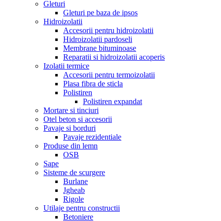
Gleturi
Gleturi pe baza de ipsos
Hidroizolatii
Accesorii pentru hidroizolatii
Hidroizolatii pardoseli
Membrane bituminoase
Reparatii si hidroizolatii acoperis
Izolatii termice
Accesorii pentru termoizolatii
Plasa fibra de sticla
Polistiren
Polistiren expandat
Mortare si tinciuri
Otel beton si accesorii
Pavaje si borduri
Pavaje rezidentiale
Produse din lemn
OSB
Sape
Sisteme de scurgere
Burlane
Jgheab
Rigole
Utilaje pentru constructii
Betoniere