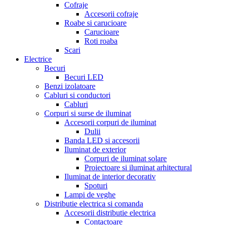
Cofraje
Accesorii cofraje
Roabe si carucioare
Carucioare
Roti roaba
Scari
Electrice
Becuri
Becuri LED
Benzi izolatoare
Cabluri si conductori
Cabluri
Corpuri si surse de iluminat
Accesorii corpuri de iluminat
Dulii
Banda LED si accesorii
Iluminat de exterior
Corpuri de iluminat solare
Proiectoare si iluminat arhitectural
Iluminat de interior decorativ
Spoturi
Lampi de veghe
Distributie electrica si comanda
Accesorii distributie electrica
Contactoare