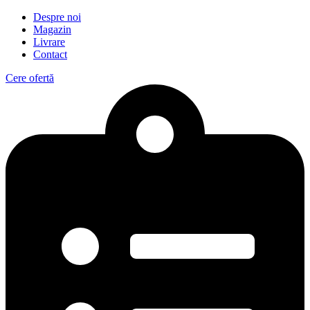
Despre noi
Magazin
Livrare
Contact
Cere ofertă