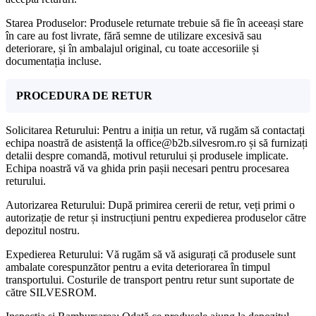
Starea Produselor: Produsele returnate trebuie să fie în aceeași stare
în care au fost livrate, fără semne de utilizare excesivă sau
deteriorare, și în ambalajul original, cu toate accesoriile și
documentația incluse.
PROCEDURA DE RETUR
Solicitarea Returului: Pentru a iniția un retur, vă rugăm să contactați
echipa noastră de asistență la office@b2b.silvesrom.ro și să furnizați
detalii despre comandă, motivul returului și produsele implicate.
Echipa noastră vă va ghida prin pașii necesari pentru procesarea
returului.
Autorizarea Returului: După primirea cererii de retur, veți primi o
autorizație de retur și instrucțiuni pentru expedierea produselor către
depozitul nostru.
Expedierea Returului: Vă rugăm să vă asigurați că produsele sunt
ambalate corespunzător pentru a evita deteriorarea în timpul
transportului. Costurile de transport pentru retur sunt suportate de
către SILVESROM.