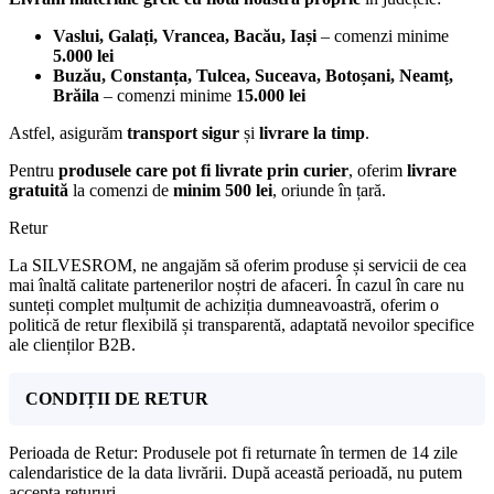
Vaslui, Galați, Vrancea, Bacău, Iași
– comenzi minime
5.000 lei
Buzău, Constanța, Tulcea, Suceava, Botoșani, Neamț,
Brăila
– comenzi minime
15.000 lei
Astfel, asigurăm
transport sigur
și
livrare la timp
.
Pentru
produsele care pot fi livrate prin curier
, oferim
livrare
gratuită
la comenzi de
minim 500 lei
, oriunde în țară.
Retur
La SILVESROM, ne angajăm să oferim produse și servicii de cea
mai înaltă calitate partenerilor noștri de afaceri. În cazul în care nu
sunteți complet mulțumit de achiziția dumneavoastră, oferim o
politică de retur flexibilă și transparentă, adaptată nevoilor specifice
ale clienților B2B.
CONDIȚII DE RETUR
Perioada de Retur: Produsele pot fi returnate în termen de 14 zile
calendaristice de la data livrării. După această perioadă, nu putem
accepta retururi.