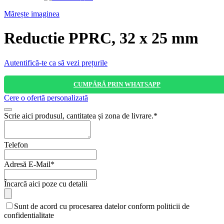
Mărește imaginea
Reductie PPRC, 32 x 25 mm
Autentifică-te ca să vezi prețurile
CUMPĂRĂ PRIN WHATSAPP
Cere o ofertă personalizată
Scrie aici produsul, cantitatea și zona de livrare.
*
Telefon
Adresă E-Mail
*
Your
Încarcă aici poze cu detalii
Website
*
Sunt de acord cu procesarea datelor conform politicii de
confidentialitate