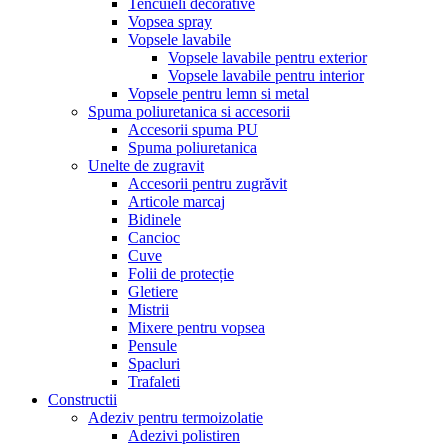
Tencuieli decorative
Vopsea spray
Vopsele lavabile
Vopsele lavabile pentru exterior
Vopsele lavabile pentru interior
Vopsele pentru lemn si metal
Spuma poliuretanica si accesorii
Accesorii spuma PU
Spuma poliuretanica
Unelte de zugravit
Accesorii pentru zugrăvit
Articole marcaj
Bidinele
Cancioc
Cuve
Folii de protecție
Gletiere
Mistrii
Mixere pentru vopsea
Pensule
Spacluri
Trafaleti
Constructii
Adeziv pentru termoizolatie
Adezivi polistiren