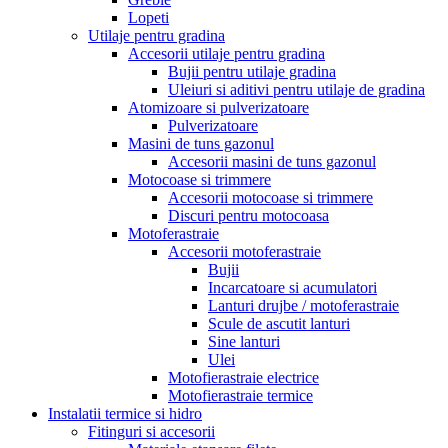
Lopeti
Utilaje pentru gradina
Accesorii utilaje pentru gradina
Bujii pentru utilaje gradina
Uleiuri si aditivi pentru utilaje de gradina
Atomizoare si pulverizatoare
Pulverizatoare
Masini de tuns gazonul
Accesorii masini de tuns gazonul
Motocoase si trimmere
Accesorii motocoase si trimmere
Discuri pentru motocoasa
Motoferastraie
Accesorii motoferastraie
Bujii
Incarcatoare si acumulatori
Lanturi drujbe / motoferastraie
Scule de ascutit lanturi
Sine lanturi
Ulei
Motofierastraie electrice
Motofierastraie termice
Instalatii termice si hidro
Fitinguri si accesorii