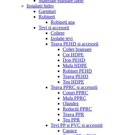
Materiale etansare filete
Instalatii hidro
Garnituri
Robineti
Robineti apa
Tevi si accesorii
Coliere
Izolatie tevi
Teava PEHD si accesorii
Colier bransare
Cot HDPE
Dop PEHD
Mufa HDPE
Robinet PEHD
Teava PEHD
Teu HDPE
Teava PPRC si accesorii
Coturi PPRC
Mufa PPRC
Olandez
Reductii PPRC
Teava PPR
Teu PPR
Tevi PP si PVC si accesorii
Capace