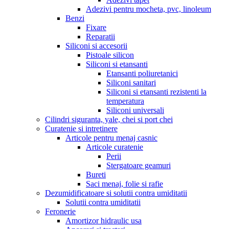
Adezivi pentru mocheta, pvc, linoleum
Benzi
Fixare
Reparatii
Siliconi si accesorii
Pistoale silicon
Siliconi si etansanti
Etansanti poliuretanici
Siliconi sanitari
Siliconi si etansanti rezistenti la
temperatura
Siliconi universali
Cilindri siguranta, yale, chei si port chei
Curatenie si intretinere
Articole pentru menaj casnic
Articole curatenie
Perii
Stergatoare geamuri
Bureti
Saci menaj, folie si rafie
Dezumidificatoare si solutii contra umiditatii
Solutii contra umiditatii
Feronerie
Amortizor hidraulic usa