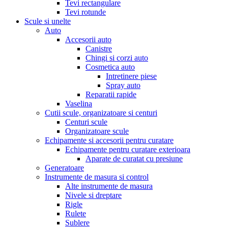
Tevi rectangulare
Tevi rotunde
Scule si unelte
Auto
Accesorii auto
Canistre
Chingi si corzi auto
Cosmetica auto
Intretinere piese
Spray auto
Reparatii rapide
Vaselina
Cutii scule, organizatoare si centuri
Centuri scule
Organizatoare scule
Echipamente si accesorii pentru curatare
Echipamente pentru curatare exterioara
Aparate de curatat cu presiune
Generatoare
Instrumente de masura si control
Alte instrumente de masura
Nivele si dreptare
Rigle
Rulete
Sublere