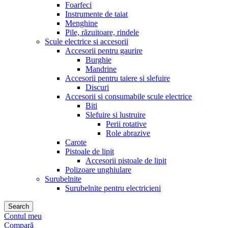
Foarfeci
Instrumente de taiat
Menghine
Pile, răzuitoare, rindele
Scule electrice si accesorii
Accesorii pentru gaurire
Burghie
Mandrine
Accesorii pentru taiere si slefuire
Discuri
Accesorii si consumabile scule electrice
Biti
Slefuire si lustruire
Perii rotative
Role abrazive
Carote
Pistoale de lipit
Accesorii pistoale de lipit
Polizoare unghiulare
Surubelnite
Surubelnite pentru electricieni
Search
Contul meu
Compară