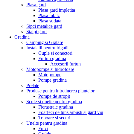
Plasa gard
Plasa gard impletita
Plasa rabitz
Plasa sudata
Sipci metalice gard
Stalpi gard
Gradina
Camping si Gratare
Instalatii pentru irigatii
Cuple si conectori
Furtun gradina
Accesorii furtun
Motopompe si hidrofoare
Motopompe
Pompe gradina
Prelate
Produse pentru intretinerea plantelor
Pompe de stropit
Scule si unelte pentru gradina
Fierastraie gradina
Foarfeci de tuns arbusti si gard viu
Topoare și securi
Unelte pentru gradina
Furci
Greble