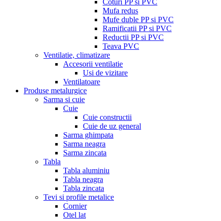
Coturi PP si PVC
Mufa redus
Mufe duble PP si PVC
Ramificatii PP si PVC
Reductii PP si PVC
Teava PVC
Ventilatie, climatizare
Accesorii ventilatie
Usi de vizitare
Ventilatoare
Produse metalurgice
Sarma si cuie
Cuie
Cuie constructii
Cuie de uz general
Sarma ghimpata
Sarma neagra
Sarma zincata
Tabla
Tabla aluminiu
Tabla neagra
Tabla zincata
Tevi si profile metalice
Cornier
Otel lat