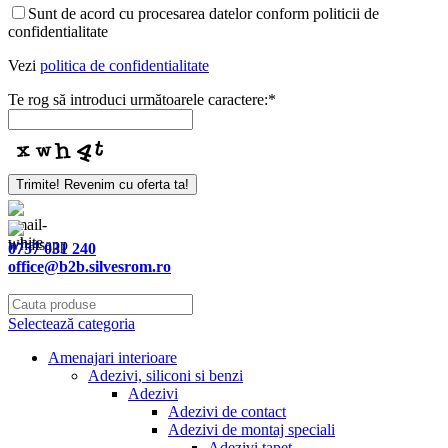
Sunt de acord cu procesarea datelor conform politicii de
confidentialitate
Vezi
politica de confidentialitate
Te rog să introduci următoarele caractere:
*
Trimite! Revenim cu oferta ta!
0757 031 240
office@b2b.silvesrom.ro
Selectează categoria
Amenajari interioare
Adezivi, siliconi si benzi
Adezivi
Adezivi de contact
Adezivi de montaj speciali
Adezivi tapet