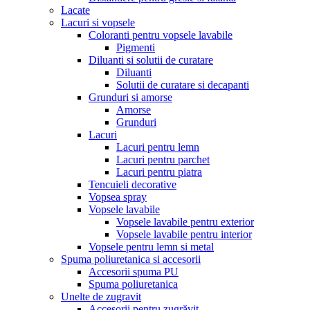
Lacate
Lacuri si vopsele
Coloranti pentru vopsele lavabile
Pigmenti
Diluanti si solutii de curatare
Diluanti
Solutii de curatare si decapanti
Grunduri si amorse
Amorse
Grunduri
Lacuri
Lacuri pentru lemn
Lacuri pentru parchet
Lacuri pentru piatra
Tencuieli decorative
Vopsea spray
Vopsele lavabile
Vopsele lavabile pentru exterior
Vopsele lavabile pentru interior
Vopsele pentru lemn si metal
Spuma poliuretanica si accesorii
Accesorii spuma PU
Spuma poliuretanica
Unelte de zugravit
Accesorii pentru zugrăvit