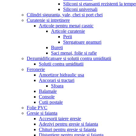
Siliconi si etansanti rezistenti la tempe
Siliconi universali
Cilindri siguranta, yale, chei si port chei
Curatenie si intretinere
Articole pentru menaj casnic
Articole curatenie
Perii
Stergatoare geamuri
Bureti
Saci menaj, folie si rafie
Dezumidificatoare si solutii contra umiditatii
Solutii contra umiditatii
Feronerie
Amortizor hidraulic usa
Ancorari si tractari
Sfoara
Balamale
Console
Cutii postale
Folie PVC
Gresie si faianta
Accesorii taiere gresie
Adezivi pentru gresie si faianta
Chituri pentru gresie si faianta
Distantiere pentru gresie si faianta