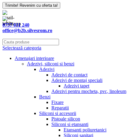
Trimite! Revenim cu oferta ta!
0757 031 240
office@b2b.silvesrom.ro
Selectează categoria
Amenajari interioare
Adezivi, siliconi si benzi
Adezivi
Adezivi de contact
Adezivi de montaj speciali
Adezivi tapet
Adezivi pentru mocheta, pvc, linoleum
Benzi
Fixare
Reparatii
Siliconi si accesorii
Pistoale silicon
Siliconi si etansanti
Etansanti poliuretanici
Siliconi sanitari