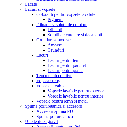
Lacate
Lacuri si vopsele
Coloranti pentru vopsele lavabile
Pigmenti
Diluanti si solutii de curatare
Diluanti
Solutii de curatare si decapanti
Grunduri si amorse
Amorse
Grunduri
Lacuri
Lacuri pentru lemn
Lacuri pentru parchet
Lacuri pentru piatra
Tencuieli decorative
Vopsea spray
Vopsele lavabile
Vopsele lavabile pentru exterior
Vopsele lavabile pentru interior
Vopsele pentru lemn si metal
Spuma poliuretanica si accesorii
Accesorii spuma PU
Spuma poliuretanica
Unelte de zugravit
Accesorii pentru zugrăvit