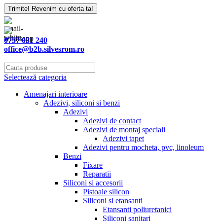
Trimite! Revenim cu oferta ta!
0757 031 240
office@b2b.silvesrom.ro
Selectează categoria
Amenajari interioare
Adezivi, siliconi si benzi
Adezivi
Adezivi de contact
Adezivi de montaj speciali
Adezivi tapet
Adezivi pentru mocheta, pvc, linoleum
Benzi
Fixare
Reparatii
Siliconi si accesorii
Pistoale silicon
Siliconi si etansanti
Etansanti poliuretanici
Siliconi sanitari