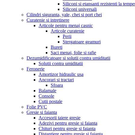
Siliconi si etansanti rezistenti la tempe
Siliconi universali
Cilindri siguranta, yale, chei si port chei
Curatenie si intretinere
Articole pentru menaj casnic
Articole curatenie
Perii
Stergatoare geamuri
Bureti
Saci menaj, folie si rafie
Dezumidificatoare si solutii contra umiditatii
Solutii contra umiditatii
Feronerie
Amortizor hidraulic usa
Ancorari si tractari
Sfoara
Balamale
Console
Cutii postale
Folie PVC
Gresie si faianta
Accesorii taiere gresie
Adezivi pentru gresie si faianta
Chituri pentru gresie si faianta
Distantiere pentru gresie si faianta