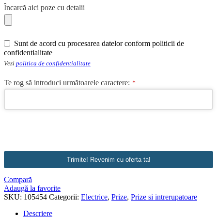
Încarcă aici poze cu detalii
Sunt de acord cu procesarea datelor conform politicii de
confidentialitate
Vezi
politica de confidentialitate
Te rog să introduci următoarele caractere:
*
Contact
Email
*
Trimite! Revenim cu oferta ta!
Compară
Adaugă la favorite
SKU:
105454
Categorii:
Electrice
,
Prize
,
Prize si intrerupatoare
Descriere