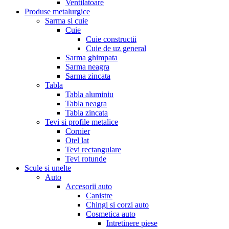
Ventilatoare
Produse metalurgice
Sarma si cuie
Cuie
Cuie constructii
Cuie de uz general
Sarma ghimpata
Sarma neagra
Sarma zincata
Tabla
Tabla aluminiu
Tabla neagra
Tabla zincata
Tevi si profile metalice
Cornier
Otel lat
Tevi rectangulare
Tevi rotunde
Scule si unelte
Auto
Accesorii auto
Canistre
Chingi si corzi auto
Cosmetica auto
Intretinere piese