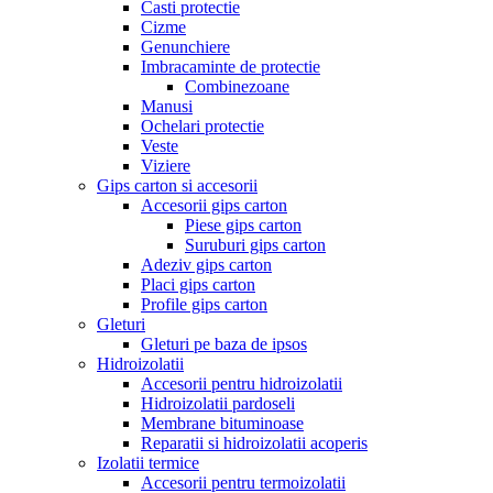
Casti protectie
Cizme
Genunchiere
Imbracaminte de protectie
Combinezoane
Manusi
Ochelari protectie
Veste
Viziere
Gips carton si accesorii
Accesorii gips carton
Piese gips carton
Suruburi gips carton
Adeziv gips carton
Placi gips carton
Profile gips carton
Gleturi
Gleturi pe baza de ipsos
Hidroizolatii
Accesorii pentru hidroizolatii
Hidroizolatii pardoseli
Membrane bituminoase
Reparatii si hidroizolatii acoperis
Izolatii termice
Accesorii pentru termoizolatii