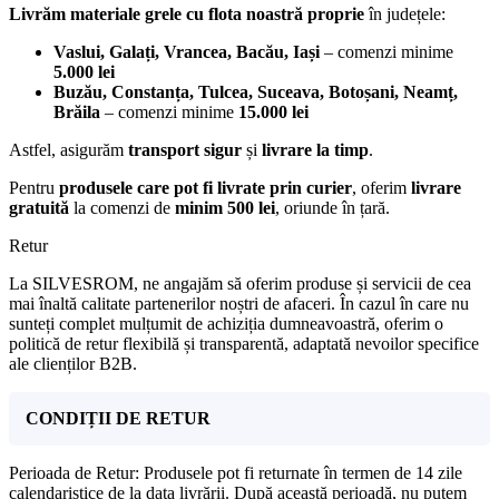
Livrăm materiale grele cu flota noastră proprie
în județele:
Vaslui, Galați, Vrancea, Bacău, Iași
– comenzi minime
5.000 lei
Buzău, Constanța, Tulcea, Suceava, Botoșani, Neamț,
Brăila
– comenzi minime
15.000 lei
Astfel, asigurăm
transport sigur
și
livrare la timp
.
Pentru
produsele care pot fi livrate prin curier
, oferim
livrare
gratuită
la comenzi de
minim 500 lei
, oriunde în țară.
Retur
La SILVESROM, ne angajăm să oferim produse și servicii de cea
mai înaltă calitate partenerilor noștri de afaceri. În cazul în care nu
sunteți complet mulțumit de achiziția dumneavoastră, oferim o
politică de retur flexibilă și transparentă, adaptată nevoilor specifice
ale clienților B2B.
CONDIȚII DE RETUR
Perioada de Retur: Produsele pot fi returnate în termen de 14 zile
calendaristice de la data livrării. După această perioadă, nu putem