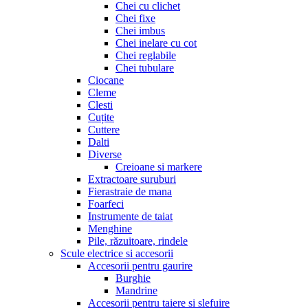
Chei cu clichet
Chei fixe
Chei imbus
Chei inelare cu cot
Chei reglabile
Chei tubulare
Ciocane
Cleme
Clesti
Cuțite
Cuttere
Dalti
Diverse
Creioane si markere
Extractoare suruburi
Fierastraie de mana
Foarfeci
Instrumente de taiat
Menghine
Pile, răzuitoare, rindele
Scule electrice si accesorii
Accesorii pentru gaurire
Burghie
Mandrine
Accesorii pentru taiere si slefuire