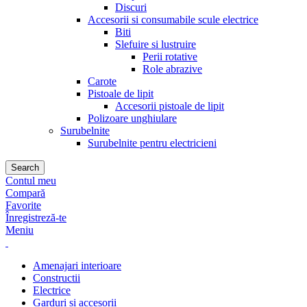
Discuri
Accesorii si consumabile scule electrice
Biti
Slefuire si lustruire
Perii rotative
Role abrazive
Carote
Pistoale de lipit
Accesorii pistoale de lipit
Polizoare unghiulare
Surubelnite
Surubelnite pentru electricieni
Search
Contul meu
Compară
Favorite
Înregistreză-te
Meniu
Amenajari interioare
Constructii
Electrice
Garduri si accesorii