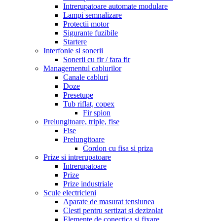
Intrerupatoare automate modulare
Lampi semnalizare
Protectii motor
Sigurante fuzibile
Startere
Interfonie si sonerii
Sonerii cu fir / fara fir
Managementul cablurilor
Canale cabluri
Doze
Presetupe
Tub riflat, copex
Fir spion
Prelungitoare, triple, fise
Fise
Prelungitoare
Cordon cu fisa si priza
Prize si intrerupatoare
Intrerupatoare
Prize
Prize industriale
Scule electricieni
Aparate de masurat tensiunea
Clesti pentru sertizat si dezizolat
Elemente de conectica si fixare