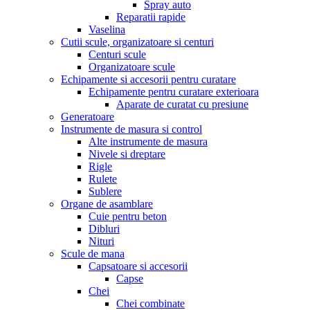
Spray auto
Reparatii rapide
Vaselina
Cutii scule, organizatoare si centuri
Centuri scule
Organizatoare scule
Echipamente si accesorii pentru curatare
Echipamente pentru curatare exterioara
Aparate de curatat cu presiune
Generatoare
Instrumente de masura si control
Alte instrumente de masura
Nivele si dreptare
Rigle
Rulete
Sublere
Organe de asamblare
Cuie pentru beton
Dibluri
Nituri
Scule de mana
Capsatoare si accesorii
Capse
Chei
Chei combinate