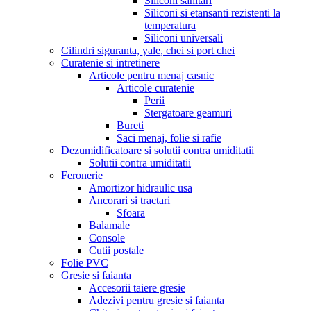
Siliconi sanitari
Siliconi si etansanti rezistenti la
temperatura
Siliconi universali
Cilindri siguranta, yale, chei si port chei
Curatenie si intretinere
Articole pentru menaj casnic
Articole curatenie
Perii
Stergatoare geamuri
Bureti
Saci menaj, folie si rafie
Dezumidificatoare si solutii contra umiditatii
Solutii contra umiditatii
Feronerie
Amortizor hidraulic usa
Ancorari si tractari
Sfoara
Balamale
Console
Cutii postale
Folie PVC
Gresie si faianta
Accesorii taiere gresie
Adezivi pentru gresie si faianta