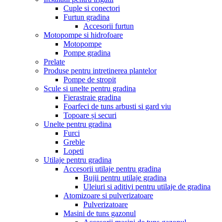
Cuple si conectori
Furtun gradina
Accesorii furtun
Motopompe si hidrofoare
Motopompe
Pompe gradina
Prelate
Produse pentru intretinerea plantelor
Pompe de stropit
Scule si unelte pentru gradina
Fierastraie gradina
Foarfeci de tuns arbusti si gard viu
Topoare și securi
Unelte pentru gradina
Furci
Greble
Lopeti
Utilaje pentru gradina
Accesorii utilaje pentru gradina
Bujii pentru utilaje gradina
Uleiuri si aditivi pentru utilaje de gradina
Atomizoare si pulverizatoare
Pulverizatoare
Masini de tuns gazonul