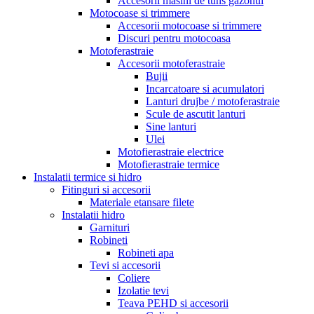
Accesorii masini de tuns gazonul
Motocoase si trimmere
Accesorii motocoase si trimmere
Discuri pentru motocoasa
Motoferastraie
Accesorii motoferastraie
Bujii
Incarcatoare si acumulatori
Lanturi drujbe / motoferastraie
Scule de ascutit lanturi
Sine lanturi
Ulei
Motofierastraie electrice
Motofierastraie termice
Instalatii termice si hidro
Fitinguri si accesorii
Materiale etansare filete
Instalatii hidro
Garnituri
Robineti
Robineti apa
Tevi si accesorii
Coliere
Izolatie tevi
Teava PEHD si accesorii