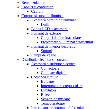
Benzi izolatoare
Cabluri si conductori
Cabluri
Corpuri si surse de iluminat
Accesorii corpuri de iluminat
Dulii
Banda LED si accesorii
Iluminat de exterior
Corpuri de iluminat solare
Proiectoare si iluminat arhitectural
Iluminat de interior decorativ
Spoturi
Lampi de veghe
Distributie electrica si comanda
Accesorii distributie electrica
Contactoare
Contoare digitale
Comanda circuite
Butoane
Intrerupatoare crepusculare
Limitatori
Relee
Senzori de miscare
Temporizatoare
Intrerupatoare automate diferentiale