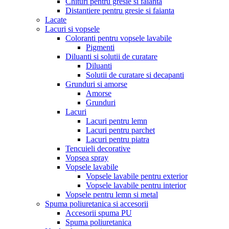
Chituri pentru gresie si faianta
Distantiere pentru gresie si faianta
Lacate
Lacuri si vopsele
Coloranti pentru vopsele lavabile
Pigmenti
Diluanti si solutii de curatare
Diluanti
Solutii de curatare si decapanti
Grunduri si amorse
Amorse
Grunduri
Lacuri
Lacuri pentru lemn
Lacuri pentru parchet
Lacuri pentru piatra
Tencuieli decorative
Vopsea spray
Vopsele lavabile
Vopsele lavabile pentru exterior
Vopsele lavabile pentru interior
Vopsele pentru lemn si metal
Spuma poliuretanica si accesorii
Accesorii spuma PU
Spuma poliuretanica