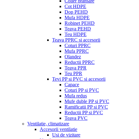
Colier bransare
Cot HDPE
Dop PEHD
Mufa HDPE
Robinet PEHD
Teava PEHD
Teu HDPE
Teava PPRC si accesorii
Coturi PPRC
Mufa PPRC
Olandez
Reductii PPRC
Teava PPR
Teu PPR
Tevi PP si PVC si accesorii
Capace
Coturi PP si PVC
Mufa redus
Mufe duble PP si PVC
Ramificatii PP si PVC
Reductii PP si PVC
Teava PVC
Ventilatie, climatizare
Accesorii ventilatie
Usi de vizitare