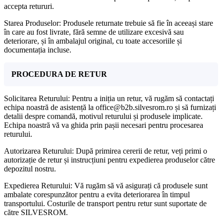
accepta retururi.
Starea Produselor: Produsele returnate trebuie să fie în aceeași stare
în care au fost livrate, fără semne de utilizare excesivă sau
deteriorare, și în ambalajul original, cu toate accesoriile și
documentația incluse.
PROCEDURA DE RETUR
Solicitarea Returului: Pentru a iniția un retur, vă rugăm să contactați
echipa noastră de asistență la office@b2b.silvesrom.ro și să furnizați
detalii despre comandă, motivul returului și produsele implicate.
Echipa noastră vă va ghida prin pașii necesari pentru procesarea
returului.
Autorizarea Returului: După primirea cererii de retur, veți primi o
autorizație de retur și instrucțiuni pentru expedierea produselor către
depozitul nostru.
Expedierea Returului: Vă rugăm să vă asigurați că produsele sunt
ambalate corespunzător pentru a evita deteriorarea în timpul
transportului. Costurile de transport pentru retur sunt suportate de
către SILVESROM.