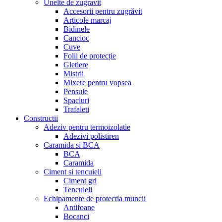
Unelte de zugravit
Accesorii pentru zugrăvit
Articole marcaj
Bidinele
Cancioc
Cuve
Folii de protecție
Gletiere
Mistrii
Mixere pentru vopsea
Pensule
Spacluri
Trafaleti
Constructii
Adeziv pentru termoizolatie
Adezivi polistiren
Caramida si BCA
BCA
Caramida
Ciment si tencuieli
Ciment gri
Tencuieli
Echipamente de protectia muncii
Antifoane
Bocanci