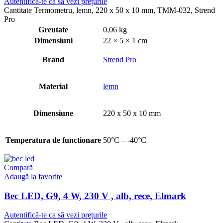
Autentifică-te ca să vezi prețurile
Cantitate Termometru, lemn, 220 x 50 x 10 mm, TMM-032, Strend
Pro
Greutate
0,06 kg
Dimensiuni
22 × 5 × 1 cm
Brand
Strend Pro
Material
lemn
Dimensiune
220 x 50 x 10 mm
Temperatura de functionare
50°C – -40°C
Compară
Adaugă la favorite
Bec LED, G9, 4 W, 230 V , alb, rece, Elmark
Autentifică-te ca să vezi prețurile