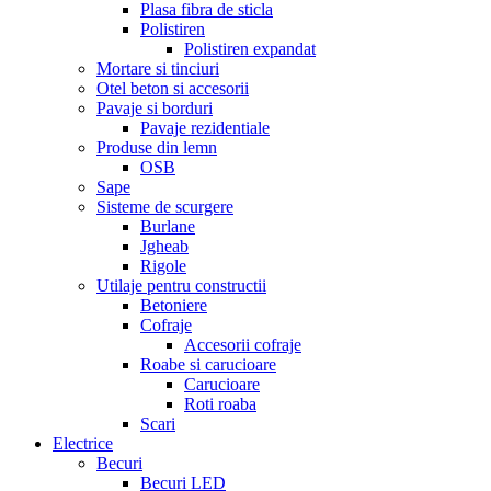
Plasa fibra de sticla
Polistiren
Polistiren expandat
Mortare si tinciuri
Otel beton si accesorii
Pavaje si borduri
Pavaje rezidentiale
Produse din lemn
OSB
Sape
Sisteme de scurgere
Burlane
Jgheab
Rigole
Utilaje pentru constructii
Betoniere
Cofraje
Accesorii cofraje
Roabe si carucioare
Carucioare
Roti roaba
Scari
Electrice
Becuri
Becuri LED