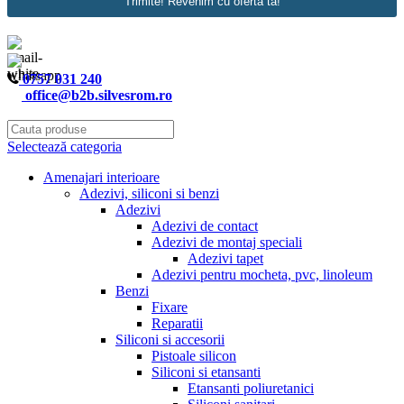
Trimite! Revenim cu oferta ta!
0757 031 240
office@b2b.silvesrom.ro
Selectează categoria
Amenajari interioare
Adezivi, siliconi si benzi
Adezivi
Adezivi de contact
Adezivi de montaj speciali
Adezivi tapet
Adezivi pentru mocheta, pvc, linoleum
Benzi
Fixare
Reparatii
Siliconi si accesorii
Pistoale silicon
Siliconi si etansanti
Etansanti poliuretanici