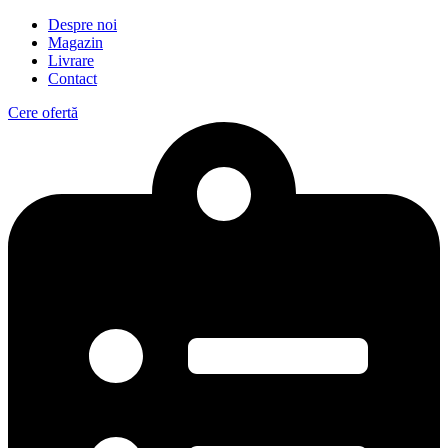
Despre noi
Magazin
Livrare
Contact
Cere ofertă