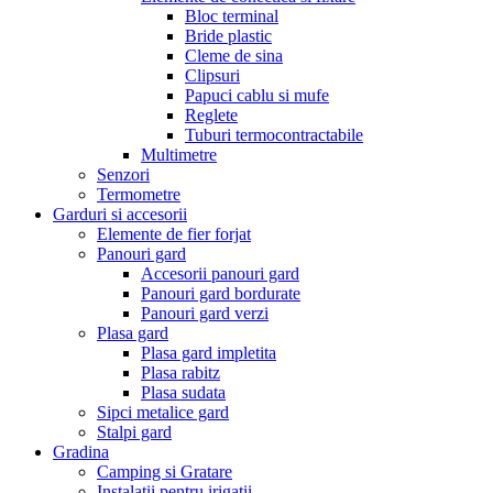
Bloc terminal
Bride plastic
Cleme de sina
Clipsuri
Papuci cablu si mufe
Reglete
Tuburi termocontractabile
Multimetre
Senzori
Termometre
Garduri si accesorii
Elemente de fier forjat
Panouri gard
Accesorii panouri gard
Panouri gard bordurate
Panouri gard verzi
Plasa gard
Plasa gard impletita
Plasa rabitz
Plasa sudata
Sipci metalice gard
Stalpi gard
Gradina
Camping si Gratare
Instalatii pentru irigatii