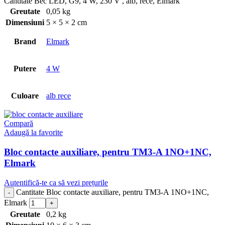
Cantitate Bec LED, G9, 4 W, 230 V , alb, rece, Elmark
Greutate
0,05 kg
Dimensiuni
5 × 5 × 2 cm
Brand
Elmark
Putere
4 W
Culoare
alb rece
Compară
Adaugă la favorite
Bloc contacte auxiliare, pentru TM3-A 1NO+1NC,
Elmark
Autentifică-te ca să vezi prețurile
Cantitate Bloc contacte auxiliare, pentru TM3-A 1NO+1NC,
Elmark
Greutate
0,2 kg