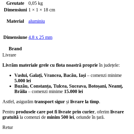
Greutate
0,05 kg
Dimensiuni
1 × 1 × 18 cm
Material
aluminiu
Dimensiune
4.8 x 25 mm
Brand
Livrare
Livrăm materiale grele cu flota noastră proprie
în județele:
Vaslui, Galați, Vrancea, Bacău, Iași
– comenzi minime
5.000 lei
Buzău, Constanța, Tulcea, Suceava, Botoșani, Neamț,
Brăila
– comenzi minime
15.000 lei
Astfel, asigurăm
transport sigur
și
livrare la timp
.
Pentru
produsele care pot fi livrate prin curier
, oferim
livrare
gratuită
la comenzi de
minim 500 lei
, oriunde în țară.
Retur