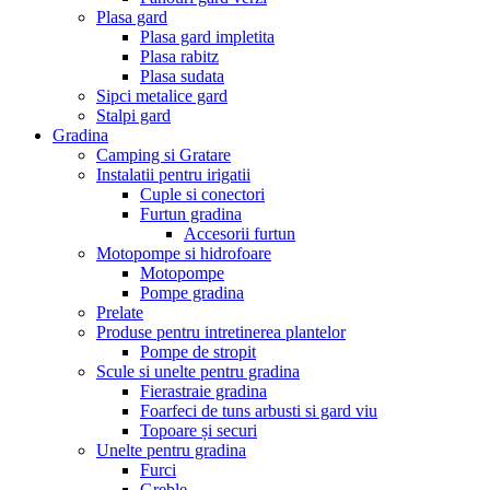
Plasa gard
Plasa gard impletita
Plasa rabitz
Plasa sudata
Sipci metalice gard
Stalpi gard
Gradina
Camping si Gratare
Instalatii pentru irigatii
Cuple si conectori
Furtun gradina
Accesorii furtun
Motopompe si hidrofoare
Motopompe
Pompe gradina
Prelate
Produse pentru intretinerea plantelor
Pompe de stropit
Scule si unelte pentru gradina
Fierastraie gradina
Foarfeci de tuns arbusti si gard viu
Topoare și securi
Unelte pentru gradina
Furci
Greble