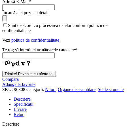
Adresă E-Mail
*
Încarcă aici poze cu detalii
Sunt de acord cu procesarea datelor conform politicii de
confidentialitate
Vezi
politica de confidentialitate
Te rog să introduci următoarele caractere:
*
Trimite! Revenim cu oferta ta!
Business
Compară
Email
Adaugă la favorite
*
SKU:
96808
Categorii:
Nituri
,
Organe de asamblare
,
Scule si unelte
Descriere
Specificații
Livrare
Retur
Descriere