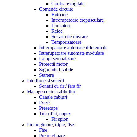
Contoare digitale
Comanda circuite
Butoane
Intrerupatoare crepusculare
Limitatori
Relee
Senzori de miscare
Temporizatoare
Intrerupatoare automate diferentiale
Intrerupatoare automate modulare
Lampi semnalizare
Protectii motor
Sigurante fuzibile
Startere
Interfonie si sonerii
Sonerii cu fir / fara fir
Managementul cablurilor
Canale cabluri
Doze
Presetupe
Tub riflat, copex
Fir spion
Prelungitoare, triple, fise
Fise
Prelungitoare