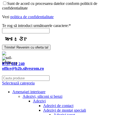
Sunt de acord cu procesarea datelor conform politicii de
confidentialitate
Vezi
politica de confidentialitate
Te rog să introduci următoarele caractere:
*
Your
Trimite! Revenim cu oferta ta!
Website
*
0757 031 240
office@b2b.silvesrom.ro
Selectează categoria
Amenajari interioare
Adezivi, siliconi si benzi
Adezivi
Adezivi de contact
Adezivi de montaj speciali
Adezivi tapet