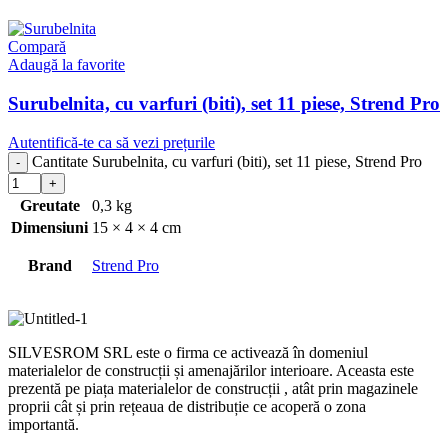
Compară
Adaugă la favorite
Surubelnita, cu varfuri (biti), set 11 piese, Strend Pro
Autentifică-te ca să vezi prețurile
Cantitate Surubelnita, cu varfuri (biti), set 11 piese, Strend Pro
Greutate
0,3 kg
Dimensiuni
15 × 4 × 4 cm
Brand
Strend Pro
SILVESROM SRL este o firma ce activează în domeniul
materialelor de construcții și amenajărilor interioare. Aceasta este
prezentă pe piața materialelor de construcții , atât prin magazinele
proprii cât și prin rețeaua de distribuție ce acoperă o zona
importantă.