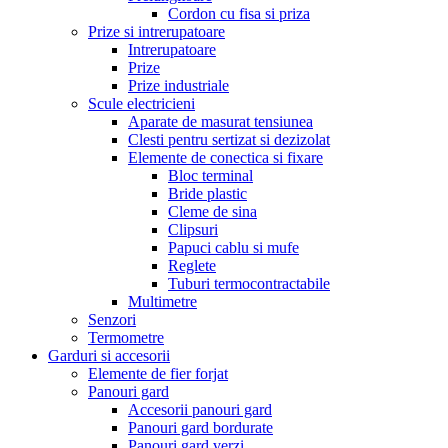
Cordon cu fisa si priza
Prize si intrerupatoare
Intrerupatoare
Prize
Prize industriale
Scule electricieni
Aparate de masurat tensiunea
Clesti pentru sertizat si dezizolat
Elemente de conectica si fixare
Bloc terminal
Bride plastic
Cleme de sina
Clipsuri
Papuci cablu si mufe
Reglete
Tuburi termocontractabile
Multimetre
Senzori
Termometre
Garduri si accesorii
Elemente de fier forjat
Panouri gard
Accesorii panouri gard
Panouri gard bordurate
Panouri gard verzi