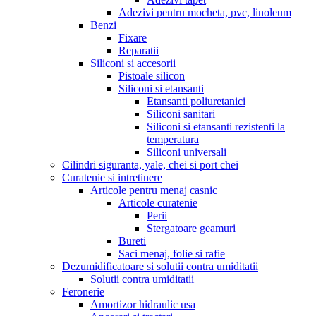
Adezivi pentru mocheta, pvc, linoleum
Benzi
Fixare
Reparatii
Siliconi si accesorii
Pistoale silicon
Siliconi si etansanti
Etansanti poliuretanici
Siliconi sanitari
Siliconi si etansanti rezistenti la
temperatura
Siliconi universali
Cilindri siguranta, yale, chei si port chei
Curatenie si intretinere
Articole pentru menaj casnic
Articole curatenie
Perii
Stergatoare geamuri
Bureti
Saci menaj, folie si rafie
Dezumidificatoare si solutii contra umiditatii
Solutii contra umiditatii
Feronerie
Amortizor hidraulic usa