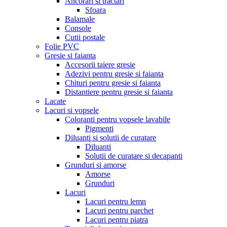
Ancorari si tractari
Sfoara
Balamale
Console
Cutii postale
Folie PVC
Gresie si faianta
Accesorii taiere gresie
Adezivi pentru gresie si faianta
Chituri pentru gresie si faianta
Distantiere pentru gresie si faianta
Lacate
Lacuri si vopsele
Coloranti pentru vopsele lavabile
Pigmenti
Diluanti si solutii de curatare
Diluanti
Solutii de curatare si decapanti
Grunduri si amorse
Amorse
Grunduri
Lacuri
Lacuri pentru lemn
Lacuri pentru parchet
Lacuri pentru piatra