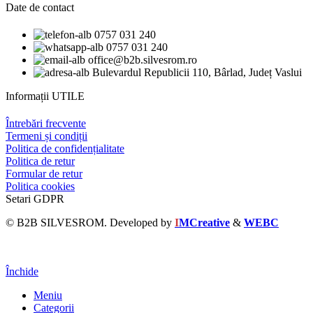
Date de contact
0757 031 240
0757 031 240
office@b2b.silvesrom.ro
Bulevardul Republicii 110, Bârlad, Județ Vaslui
Informații UTILE
Întrebări frecvente
Termeni și condiții
Politica de confidențialitate
Politica de retur
Formular de retur
Politica cookies
Setari GDPR
© B2B SILVESROM. Developed by
I
MCreative
&
WEBC
Închide
Meniu
Categorii