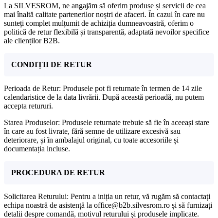
La SILVESROM, ne angajăm să oferim produse și servicii de cea
mai înaltă calitate partenerilor noștri de afaceri. În cazul în care nu
sunteți complet mulțumit de achiziția dumneavoastră, oferim o
politică de retur flexibilă și transparentă, adaptată nevoilor specifice
ale clienților B2B.
CONDIȚII DE RETUR
Perioada de Retur: Produsele pot fi returnate în termen de 14 zile
calendaristice de la data livrării. După această perioadă, nu putem
accepta retururi.
Starea Produselor: Produsele returnate trebuie să fie în aceeași stare
în care au fost livrate, fără semne de utilizare excesivă sau
deteriorare, și în ambalajul original, cu toate accesoriile și
documentația incluse.
PROCEDURA DE RETUR
Solicitarea Returului: Pentru a iniția un retur, vă rugăm să contactați
echipa noastră de asistență la office@b2b.silvesrom.ro și să furnizați
detalii despre comandă, motivul returului și produsele implicate.