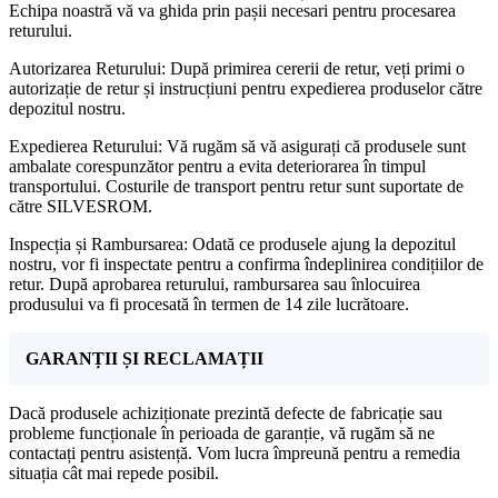
Echipa noastră vă va ghida prin pașii necesari pentru procesarea
returului.
Autorizarea Returului: După primirea cererii de retur, veți primi o
autorizație de retur și instrucțiuni pentru expedierea produselor către
depozitul nostru.
Expedierea Returului: Vă rugăm să vă asigurați că produsele sunt
ambalate corespunzător pentru a evita deteriorarea în timpul
transportului. Costurile de transport pentru retur sunt suportate de
către SILVESROM.
Inspecția și Rambursarea: Odată ce produsele ajung la depozitul
nostru, vor fi inspectate pentru a confirma îndeplinirea condițiilor de
retur. După aprobarea returului, rambursarea sau înlocuirea
produsului va fi procesată în termen de 14 zile lucrătoare.
GARANȚII ȘI RECLAMAȚII
Dacă produsele achiziționate prezintă defecte de fabricație sau
probleme funcționale în perioada de garanție, vă rugăm să ne
contactați pentru asistență. Vom lucra împreună pentru a remedia
situația cât mai repede posibil.