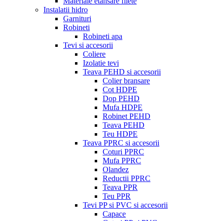
Materiale etansare filete
Instalatii hidro
Garnituri
Robineti
Robineti apa
Tevi si accesorii
Coliere
Izolatie tevi
Teava PEHD si accesorii
Colier bransare
Cot HDPE
Dop PEHD
Mufa HDPE
Robinet PEHD
Teava PEHD
Teu HDPE
Teava PPRC si accesorii
Coturi PPRC
Mufa PPRC
Olandez
Reductii PPRC
Teava PPR
Teu PPR
Tevi PP si PVC si accesorii
Capace