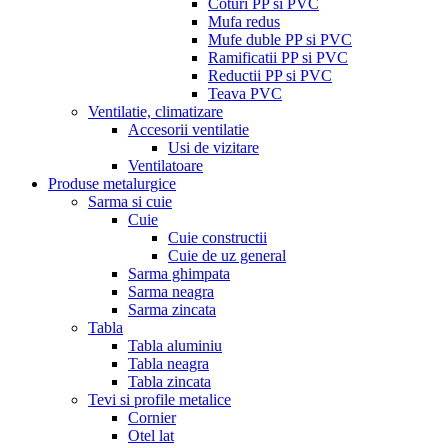
Coturi PP si PVC
Mufa redus
Mufe duble PP si PVC
Ramificatii PP si PVC
Reductii PP si PVC
Teava PVC
Ventilatie, climatizare
Accesorii ventilatie
Usi de vizitare
Ventilatoare
Produse metalurgice
Sarma si cuie
Cuie
Cuie constructii
Cuie de uz general
Sarma ghimpata
Sarma neagra
Sarma zincata
Tabla
Tabla aluminiu
Tabla neagra
Tabla zincata
Tevi si profile metalice
Cornier
Otel lat