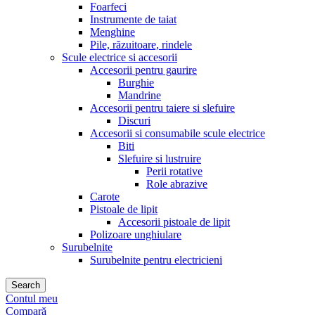
Foarfeci
Instrumente de taiat
Menghine
Pile, răzuitoare, rindele
Scule electrice si accesorii
Accesorii pentru gaurire
Burghie
Mandrine
Accesorii pentru taiere si slefuire
Discuri
Accesorii si consumabile scule electrice
Biti
Slefuire si lustruire
Perii rotative
Role abrazive
Carote
Pistoale de lipit
Accesorii pistoale de lipit
Polizoare unghiulare
Surubelnite
Surubelnite pentru electricieni
Search
Contul meu
Compară