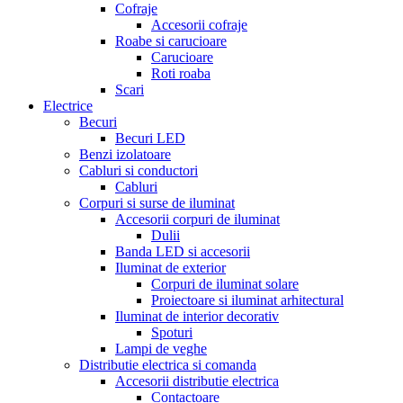
Cofraje
Accesorii cofraje
Roabe si carucioare
Carucioare
Roti roaba
Scari
Electrice
Becuri
Becuri LED
Benzi izolatoare
Cabluri si conductori
Cabluri
Corpuri si surse de iluminat
Accesorii corpuri de iluminat
Dulii
Banda LED si accesorii
Iluminat de exterior
Corpuri de iluminat solare
Proiectoare si iluminat arhitectural
Iluminat de interior decorativ
Spoturi
Lampi de veghe
Distributie electrica si comanda
Accesorii distributie electrica
Contactoare