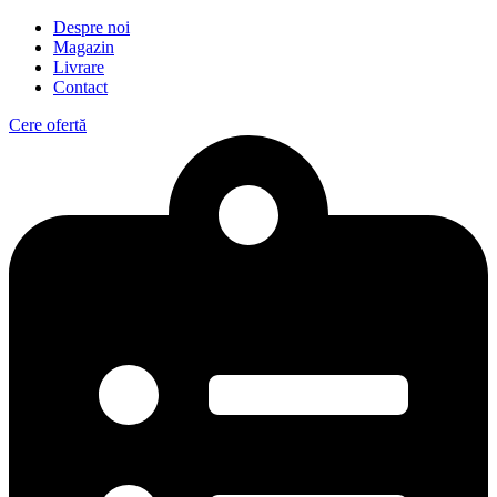
Despre noi
Magazin
Livrare
Contact
Cere ofertă