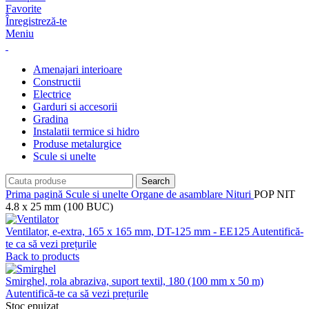
Favorite
Înregistreză-te
Meniu
Amenajari interioare
Constructii
Electrice
Garduri si accesorii
Gradina
Instalatii termice si hidro
Produse metalurgice
Scule si unelte
Search
Prima pagină
Scule si unelte
Organe de asamblare
Nituri
POP NIT
4.8 x 25 mm (100 BUC)
Ventilator, e-extra, 165 x 165 mm, DT-125 mm - EE125
Autentifică-
te ca să vezi prețurile
Back to products
Smirghel, rola abraziva, suport textil, 180 (100 mm x 50 m)
Autentifică-te ca să vezi prețurile
Stoc epuizat