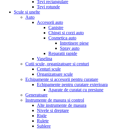
Tevi rectangulare
Tevi rotunde
Scule si unelte
Auto
Accesorii auto
Canistre
Chingi si corzi auto
Cosmetica auto
Intretinere piese
Spray auto
Reparatii rapide
Vaselina
Cutii scule, organizatoare si centuri
Centuri scule
Organizatoare scule
Echipamente si accesorii pentru curatare
Echipamente pentru curatare exterioara
Aparate de curatat cu presiune
Generatoare
Instrumente de masura si control
Alte instrumente de masura
Nivele si dreptare
Rigle
Rulete
Sublere