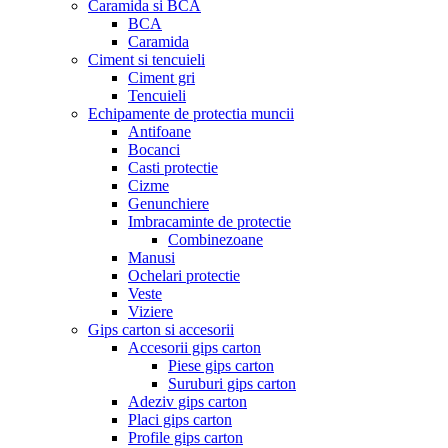
Caramida si BCA
BCA
Caramida
Ciment si tencuieli
Ciment gri
Tencuieli
Echipamente de protectia muncii
Antifoane
Bocanci
Casti protectie
Cizme
Genunchiere
Imbracaminte de protectie
Combinezoane
Manusi
Ochelari protectie
Veste
Viziere
Gips carton si accesorii
Accesorii gips carton
Piese gips carton
Suruburi gips carton
Adeziv gips carton
Placi gips carton
Profile gips carton