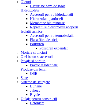
Gleturi
Gleturi pe baza de ipsos
Hidroizolatii
Accesorii pentru hidroizolatii
Hidroizolatii pardoseli
Membrane bituminoase
Reparatii si hidroizolatii acoperis
Izolatii termice
Accesorii pentru termoizolatii
Plasa fibra de sticla
Polistiren
Polistiren expandat
Mortare si tinciuri
Otel beton si accesorii
Pavaje si borduri
Pavaje rezidentiale
Produse din lemn
OSB
Sape
Sisteme de scurgere
Burlane
Jgheab
Rigole
Utilaje pentru constructii
Betoniere