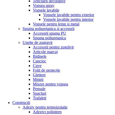
Tencuieli decorative
Vopsea spray
Vopsele lavabile
Vopsele lavabile pentru exterior
Vopsele lavabile pentru interior
Vopsele pentru lemn si metal
Spuma poliuretanica si accesorii
Accesorii spuma PU
Spuma poliuretanica
Unelte de zugravit
Accesorii pentru zugrăvit
Articole marcaj
Bidinele
Cancioc
Cuve
Folii de protecție
Gletiere
Mistrii
Mixere pentru vopsea
Pensule
Spacluri
Trafaleti
Constructii
Adeziv pentru termoizolatie
Adezivi polistiren