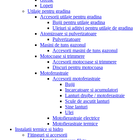
Lopeti
Utilaje pentru gradina
Accesorii utilaje pentru gradina
Bujii pentru utilaje gradina
Uleiuri si aditivi pentru utilaje de gradina
Atomizoare si pulverizatoare
Pulverizatoare
Masini de tuns gazonul
Accesorii masini de tuns gazonul
Motocoase si trimmere
Accesorii motocoase si trimmere
Discuri pentru motocoasa
Motoferastraie
Accesorii motoferastraie
Bujii
Incarcatoare si acumulatori
Lanturi drujbe / motoferastraie
Scule de ascutit lanturi
Sine lanturi
Ulei
Motofierastraie electrice
Motofierastraie termice
Instalatii termice si hidro
Fitinguri si accesorii