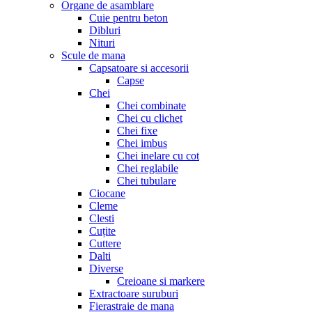
Organe de asamblare
Cuie pentru beton
Dibluri
Nituri
Scule de mana
Capsatoare si accesorii
Capse
Chei
Chei combinate
Chei cu clichet
Chei fixe
Chei imbus
Chei inelare cu cot
Chei reglabile
Chei tubulare
Ciocane
Cleme
Clesti
Cuțite
Cuttere
Dalti
Diverse
Creioane si markere
Extractoare suruburi
Fierastraie de mana