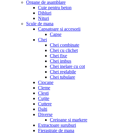
Organe de asamblare
Cuie pentru beton
Dibluri
Nituri
Scule de mana
Capsatoare si accesorii
Capse
Chei
Chei combinate
Chei cu clichet
Chei fixe
Chei imbus
Chei inelare cu cot
Chei reglabile
Chei tubulare
Ciocane
Cleme
Clesti
Cuțite
Cuttere
Dalti
Diverse
Creioane si markere
Extractoare suruburi
Fierastraie de mana