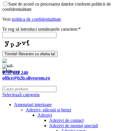
Sunt de acord cu procesarea datelor conform politicii de
confidentialitate
Vezi
politica de confidentialitate
Te rog să introduci următoarele caractere:
*
Trimite! Revenim cu oferta ta!
0757 031 240
office@b2b.silvesrom.ro
Selectează categoria
Amenajari interioare
Adezivi, siliconi si benzi
Adezivi
Adezivi de contact
Adezivi de montaj speciali
Adezivi tapet