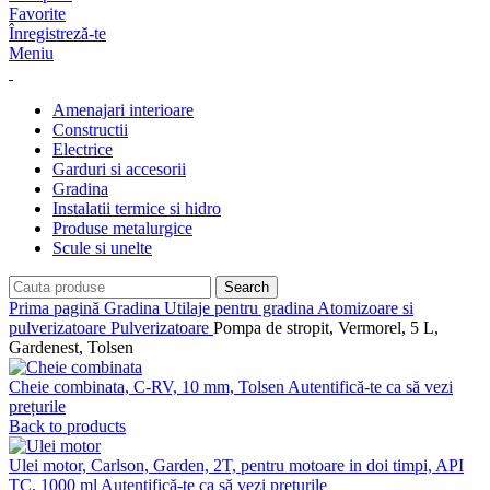
Favorite
Înregistreză-te
Meniu
Amenajari interioare
Constructii
Electrice
Garduri si accesorii
Gradina
Instalatii termice si hidro
Produse metalurgice
Scule si unelte
Search
Prima pagină
Gradina
Utilaje pentru gradina
Atomizoare si
pulverizatoare
Pulverizatoare
Pompa de stropit, Vermorel, 5 L,
Gardenest, Tolsen
Cheie combinata, C-RV, 10 mm, Tolsen
Autentifică-te ca să vezi
prețurile
Back to products
Ulei motor, Carlson, Garden, 2T, pentru motoare in doi timpi, API
TC, 1000 ml
Autentifică-te ca să vezi prețurile