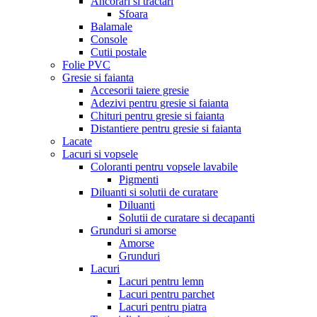
Ancorari si tractari
Sfoara
Balamale
Console
Cutii postale
Folie PVC
Gresie si faianta
Accesorii taiere gresie
Adezivi pentru gresie si faianta
Chituri pentru gresie si faianta
Distantiere pentru gresie si faianta
Lacate
Lacuri si vopsele
Coloranti pentru vopsele lavabile
Pigmenti
Diluanti si solutii de curatare
Diluanti
Solutii de curatare si decapanti
Grunduri si amorse
Amorse
Grunduri
Lacuri
Lacuri pentru lemn
Lacuri pentru parchet
Lacuri pentru piatra