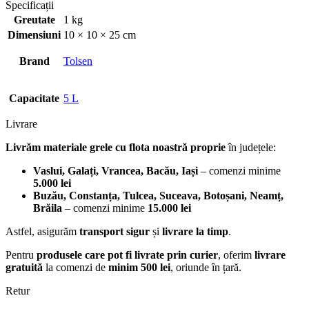
Specificații
Greutate
1 kg
Dimensiuni
10 × 10 × 25 cm
Brand
Tolsen
Capacitate
5 L
Livrare
Livrăm materiale grele cu flota noastră proprie
în județele:
Vaslui, Galați, Vrancea, Bacău, Iași
– comenzi minime
5.000 lei
Buzău, Constanța, Tulcea, Suceava, Botoșani, Neamț,
Brăila
– comenzi minime
15.000 lei
Astfel, asigurăm
transport sigur
și
livrare la timp
.
Pentru
produsele care pot fi livrate prin curier
, oferim
livrare
gratuită
la comenzi de
minim 500 lei
, oriunde în țară.
Retur