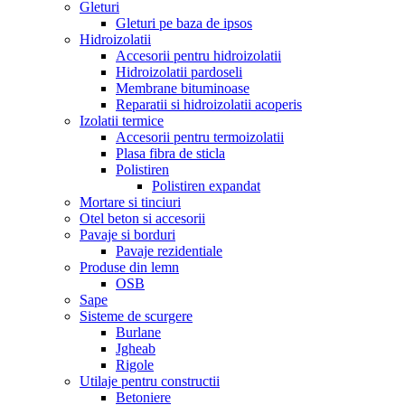
Gleturi
Gleturi pe baza de ipsos
Hidroizolatii
Accesorii pentru hidroizolatii
Hidroizolatii pardoseli
Membrane bituminoase
Reparatii si hidroizolatii acoperis
Izolatii termice
Accesorii pentru termoizolatii
Plasa fibra de sticla
Polistiren
Polistiren expandat
Mortare si tinciuri
Otel beton si accesorii
Pavaje si borduri
Pavaje rezidentiale
Produse din lemn
OSB
Sape
Sisteme de scurgere
Burlane
Jgheab
Rigole
Utilaje pentru constructii
Betoniere