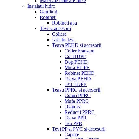
Materiale etansare filete
Instalatii hidro
Garnituri
Robineti
Robineti apa
Tevi si accesorii
Coliere
Izolatie tevi
Teava PEHD si accesorii
Colier bransare
Cot HDPE
Dop PEHD
Mufa HDPE
Robinet PEHD
Teava PEHD
Teu HDPE
Teava PPRC si accesorii
Coturi PPRC
Mufa PPRC
Olandez
Reductii PPRC
Teava PPR
Teu PPR
Tevi PP si PVC si accesorii
Capace