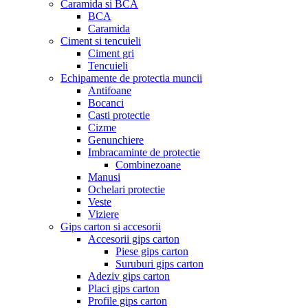
Caramida si BCA
BCA
Caramida
Ciment si tencuieli
Ciment gri
Tencuieli
Echipamente de protectia muncii
Antifoane
Bocanci
Casti protectie
Cizme
Genunchiere
Imbracaminte de protectie
Combinezoane
Manusi
Ochelari protectie
Veste
Viziere
Gips carton si accesorii
Accesorii gips carton
Piese gips carton
Suruburi gips carton
Adeziv gips carton
Placi gips carton
Profile gips carton