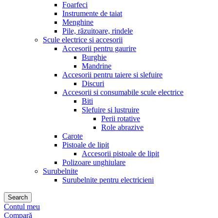
Foarfeci
Instrumente de taiat
Menghine
Pile, răzuitoare, rindele
Scule electrice si accesorii
Accesorii pentru gaurire
Burghie
Mandrine
Accesorii pentru taiere si slefuire
Discuri
Accesorii si consumabile scule electrice
Biti
Slefuire si lustruire
Perii rotative
Role abrazive
Carote
Pistoale de lipit
Accesorii pistoale de lipit
Polizoare unghiulare
Surubelnite
Surubelnite pentru electricieni
Search
Contul meu
Compară