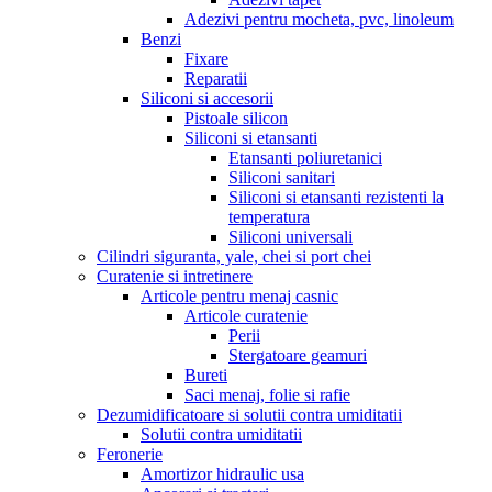
Adezivi pentru mocheta, pvc, linoleum
Benzi
Fixare
Reparatii
Siliconi si accesorii
Pistoale silicon
Siliconi si etansanti
Etansanti poliuretanici
Siliconi sanitari
Siliconi si etansanti rezistenti la
temperatura
Siliconi universali
Cilindri siguranta, yale, chei si port chei
Curatenie si intretinere
Articole pentru menaj casnic
Articole curatenie
Perii
Stergatoare geamuri
Bureti
Saci menaj, folie si rafie
Dezumidificatoare si solutii contra umiditatii
Solutii contra umiditatii
Feronerie
Amortizor hidraulic usa