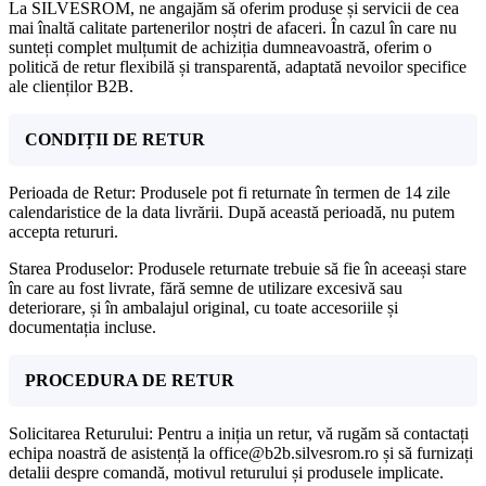
La SILVESROM, ne angajăm să oferim produse și servicii de cea
mai înaltă calitate partenerilor noștri de afaceri. În cazul în care nu
sunteți complet mulțumit de achiziția dumneavoastră, oferim o
politică de retur flexibilă și transparentă, adaptată nevoilor specifice
ale clienților B2B.
CONDIȚII DE RETUR
Perioada de Retur: Produsele pot fi returnate în termen de 14 zile
calendaristice de la data livrării. După această perioadă, nu putem
accepta retururi.
Starea Produselor: Produsele returnate trebuie să fie în aceeași stare
în care au fost livrate, fără semne de utilizare excesivă sau
deteriorare, și în ambalajul original, cu toate accesoriile și
documentația incluse.
PROCEDURA DE RETUR
Solicitarea Returului: Pentru a iniția un retur, vă rugăm să contactați
echipa noastră de asistență la office@b2b.silvesrom.ro și să furnizați
detalii despre comandă, motivul returului și produsele implicate.