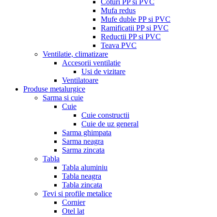
Coturi PP si PVC
Mufa redus
Mufe duble PP si PVC
Ramificatii PP si PVC
Reductii PP si PVC
Teava PVC
Ventilatie, climatizare
Accesorii ventilatie
Usi de vizitare
Ventilatoare
Produse metalurgice
Sarma si cuie
Cuie
Cuie constructii
Cuie de uz general
Sarma ghimpata
Sarma neagra
Sarma zincata
Tabla
Tabla aluminiu
Tabla neagra
Tabla zincata
Tevi si profile metalice
Cornier
Otel lat