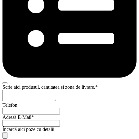
Website
Scrie aici produsul, cantitatea și zona de livrare.
*
URL
*
Telefon
Adresă E-Mail
*
Încarcă aici poze cu detalii