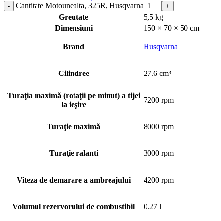
Cantitate Motounealta, 325R, Husqvarna
Greutate
5,5 kg
Dimensiuni
150 × 70 × 50 cm
Brand
Husqvarna
Cilindree
27.6 cm³
Turaţia maximă (rotaţii pe minut) a tijei
7200 rpm
la ieşire
Turaţie maximă
8000 rpm
Turaţie ralanti
3000 rpm
Viteza de demarare a ambreajului
4200 rpm
Volumul rezervorului de combustibil
0.27 l