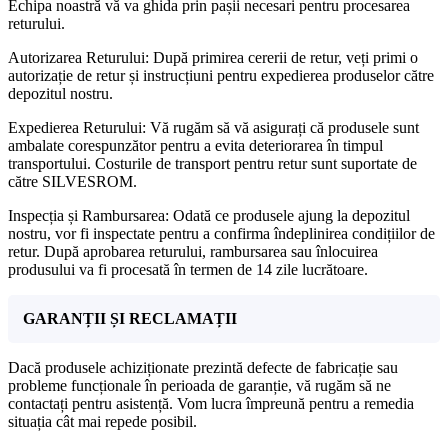
Echipa noastră vă va ghida prin pașii necesari pentru procesarea
returului.
Autorizarea Returului: După primirea cererii de retur, veți primi o
autorizație de retur și instrucțiuni pentru expedierea produselor către
depozitul nostru.
Expedierea Returului: Vă rugăm să vă asigurați că produsele sunt
ambalate corespunzător pentru a evita deteriorarea în timpul
transportului. Costurile de transport pentru retur sunt suportate de
către SILVESROM.
Inspecția și Rambursarea: Odată ce produsele ajung la depozitul
nostru, vor fi inspectate pentru a confirma îndeplinirea condițiilor de
retur. După aprobarea returului, rambursarea sau înlocuirea
produsului va fi procesată în termen de 14 zile lucrătoare.
GARANȚII ȘI RECLAMAȚII
Dacă produsele achiziționate prezintă defecte de fabricație sau
probleme funcționale în perioada de garanție, vă rugăm să ne
contactați pentru asistență. Vom lucra împreună pentru a remedia
situația cât mai repede posibil.