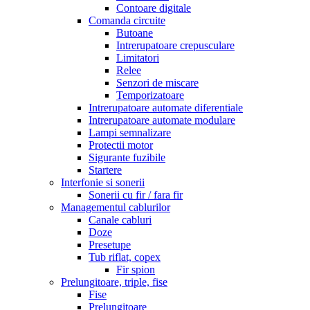
Contoare digitale
Comanda circuite
Butoane
Intrerupatoare crepusculare
Limitatori
Relee
Senzori de miscare
Temporizatoare
Intrerupatoare automate diferentiale
Intrerupatoare automate modulare
Lampi semnalizare
Protectii motor
Sigurante fuzibile
Startere
Interfonie si sonerii
Sonerii cu fir / fara fir
Managementul cablurilor
Canale cabluri
Doze
Presetupe
Tub riflat, copex
Fir spion
Prelungitoare, triple, fise
Fise
Prelungitoare