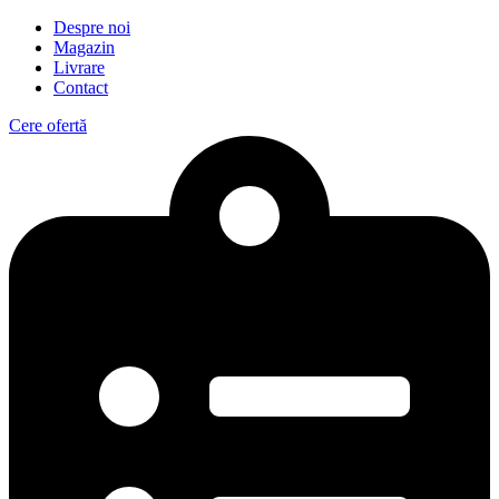
Despre noi
Magazin
Livrare
Contact
Cere ofertă