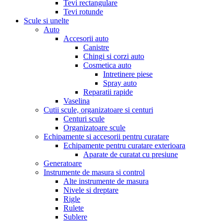
Tevi rectangulare
Tevi rotunde
Scule si unelte
Auto
Accesorii auto
Canistre
Chingi si corzi auto
Cosmetica auto
Intretinere piese
Spray auto
Reparatii rapide
Vaselina
Cutii scule, organizatoare si centuri
Centuri scule
Organizatoare scule
Echipamente si accesorii pentru curatare
Echipamente pentru curatare exterioara
Aparate de curatat cu presiune
Generatoare
Instrumente de masura si control
Alte instrumente de masura
Nivele si dreptare
Rigle
Rulete
Sublere