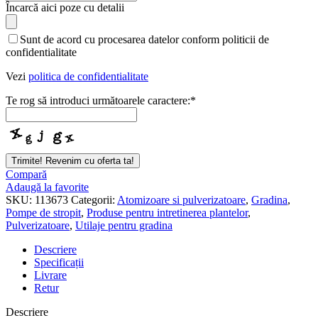
Phone
Încarcă aici poze cu detalii
Number
*
Sunt de acord cu procesarea datelor conform politicii de
confidentialitate
Vezi
politica de confidentialitate
Te rog să introduci următoarele caractere:
*
Trimite! Revenim cu oferta ta!
Compară
Adaugă la favorite
SKU:
113673
Categorii:
Atomizoare si pulverizatoare
,
Gradina
,
Pompe de stropit
,
Produse pentru intretinerea plantelor
,
Pulverizatoare
,
Utilaje pentru gradina
Descriere
Specificații
Livrare
Retur
Descriere