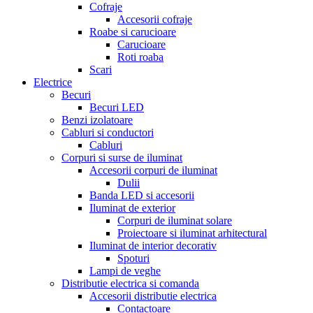
Cofraje
Accesorii cofraje
Roabe si carucioare
Carucioare
Roti roaba
Scari
Electrice
Becuri
Becuri LED
Benzi izolatoare
Cabluri si conductori
Cabluri
Corpuri si surse de iluminat
Accesorii corpuri de iluminat
Dulii
Banda LED si accesorii
Iluminat de exterior
Corpuri de iluminat solare
Proiectoare si iluminat arhitectural
Iluminat de interior decorativ
Spoturi
Lampi de veghe
Distributie electrica si comanda
Accesorii distributie electrica
Contactoare