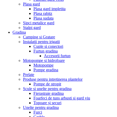
Plasa gard
Plasa gard impletita
Plasa rabitz
Plasa sudata
Sipci metalice gard
Stalpi gard
Gradina
Camping si Gratare
Instalatii pentru irigatii
Cuple si conectori
Furtun gradina
Accesorii furtun
Motopompe si hidrofoare
Motopompe
Pompe gradina
Prelate
Produse pentru intretinerea plantelor
Pompe de stropit
Scule si unelte pentru gradina
Fierastraie gradina
Foarfeci de tuns arbusti si gard viu
Topoare și securi
Unelte pentru gradina
Furci
Greble