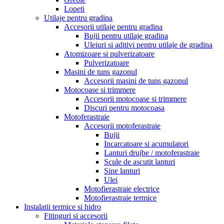
Lopeti
Utilaje pentru gradina
Accesorii utilaje pentru gradina
Bujii pentru utilaje gradina
Uleiuri si aditivi pentru utilaje de gradina
Atomizoare si pulverizatoare
Pulverizatoare
Masini de tuns gazonul
Accesorii masini de tuns gazonul
Motocoase si trimmere
Accesorii motocoase si trimmere
Discuri pentru motocoasa
Motoferastraie
Accesorii motoferastraie
Bujii
Incarcatoare si acumulatori
Lanturi drujbe / motoferastraie
Scule de ascutit lanturi
Sine lanturi
Ulei
Motofierastraie electrice
Motofierastraie termice
Instalatii termice si hidro
Fitinguri si accesorii