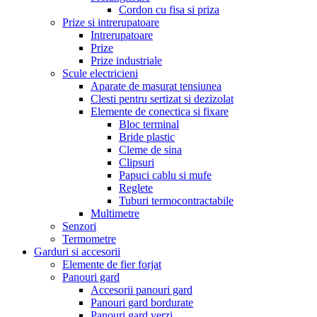
Cordon cu fisa si priza
Prize si intrerupatoare
Intrerupatoare
Prize
Prize industriale
Scule electricieni
Aparate de masurat tensiunea
Clesti pentru sertizat si dezizolat
Elemente de conectica si fixare
Bloc terminal
Bride plastic
Cleme de sina
Clipsuri
Papuci cablu si mufe
Reglete
Tuburi termocontractabile
Multimetre
Senzori
Termometre
Garduri si accesorii
Elemente de fier forjat
Panouri gard
Accesorii panouri gard
Panouri gard bordurate
Panouri gard verzi