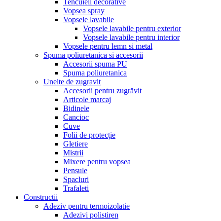
Tencuieli decorative
Vopsea spray
Vopsele lavabile
Vopsele lavabile pentru exterior
Vopsele lavabile pentru interior
Vopsele pentru lemn si metal
Spuma poliuretanica si accesorii
Accesorii spuma PU
Spuma poliuretanica
Unelte de zugravit
Accesorii pentru zugrăvit
Articole marcaj
Bidinele
Cancioc
Cuve
Folii de protecție
Gletiere
Mistrii
Mixere pentru vopsea
Pensule
Spacluri
Trafaleti
Constructii
Adeziv pentru termoizolatie
Adezivi polistiren