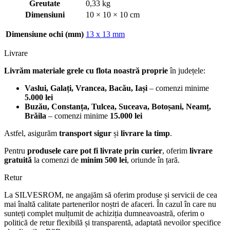
Greutate
0,33 kg
Dimensiuni
10 × 10 × 10 cm
Dimensiune ochi (mm)
13 x 13 mm
Livrare
Livrăm materiale grele cu flota noastră proprie
în județele:
Vaslui, Galați, Vrancea, Bacău, Iași
– comenzi minime
5.000 lei
Buzău, Constanța, Tulcea, Suceava, Botoșani, Neamț,
Brăila
– comenzi minime
15.000 lei
Astfel, asigurăm
transport sigur
și
livrare la timp
.
Pentru
produsele care pot fi livrate prin curier
, oferim
livrare
gratuită
la comenzi de
minim 500 lei
, oriunde în țară.
Retur
La SILVESROM, ne angajăm să oferim produse și servicii de cea
mai înaltă calitate partenerilor noștri de afaceri. În cazul în care nu
sunteți complet mulțumit de achiziția dumneavoastră, oferim o
politică de retur flexibilă și transparentă, adaptată nevoilor specifice