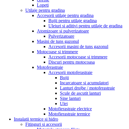
Lopeti
Utilaje pentru gradina
Accesorii utilaje pentru gradina
Bujii pentru utilaje gradina
Uleiuri si aditivi pentru utilaje de gradina
Atomizoare si pulverizatoare
Pulverizatoare
Masini de tuns gazonul
Accesorii masini de tuns gazonul
Motocoase si trimmere
Accesorii motocoase si trimmere
Discuri pentru motocoasa
Motoferastraie
Accesorii motoferastraie
Bujii
Incarcatoare si acumulatori
Lanturi drujbe / motoferastraie
Scule de ascutit lanturi
Sine lanturi
Ulei
Motofierastraie electrice
Motofierastraie termice
Instalatii termice si hidro
Fitinguri si accesorii