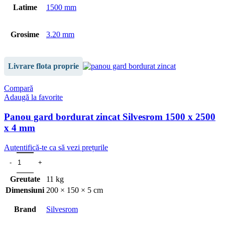
Latime
1500 mm
Grosime
3.20 mm
Livrare flota proprie
Compară
Adaugă la favorite
Panou gard bordurat zincat Silvesrom 1500 x 2500
x 4 mm
Autentifică-te ca să vezi prețurile
Greutate
11 kg
Dimensiuni
200 × 150 × 5 cm
Brand
Silvesrom