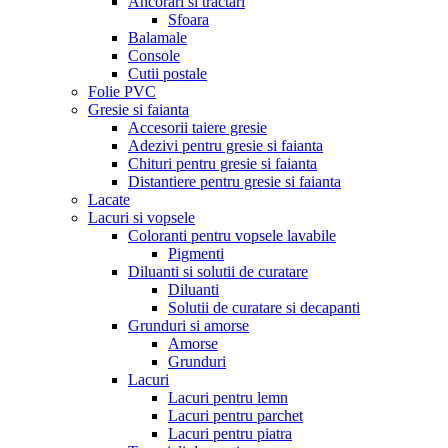
Ancorari si tractari
Sfoara
Balamale
Console
Cutii postale
Folie PVC
Gresie si faianta
Accesorii taiere gresie
Adezivi pentru gresie si faianta
Chituri pentru gresie si faianta
Distantiere pentru gresie si faianta
Lacate
Lacuri si vopsele
Coloranti pentru vopsele lavabile
Pigmenti
Diluanti si solutii de curatare
Diluanti
Solutii de curatare si decapanti
Grunduri si amorse
Amorse
Grunduri
Lacuri
Lacuri pentru lemn
Lacuri pentru parchet
Lacuri pentru piatra