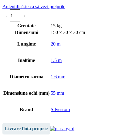
Autentifică-te ca să vezi prețurile
Greutate
15 kg
Dimensiuni
150 × 30 × 30 cm
Lungime
20 m
Inaltime
1.5 m
Diametru sarma
1.6 mm
Dimensiune ochi (mm)
55 mm
Brand
Silvesrom
Livrare flota proprie