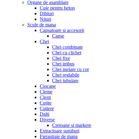
Organe de asamblare
Cuie pentru beton
Dibluri
Nituri
Scule de mana
Capsatoare si accesorii
Capse
Chei
Chei combinate
Chei cu clichet
Chei fixe
Chei imbus
Chei inelare cu cot
Chei reglabile
Chei tubulare
Ciocane
Cleme
Clesti
Cuțite
Cuttere
Dalti
Diverse
Creioane si markere
Extractoare suruburi
Fierastraie de mana