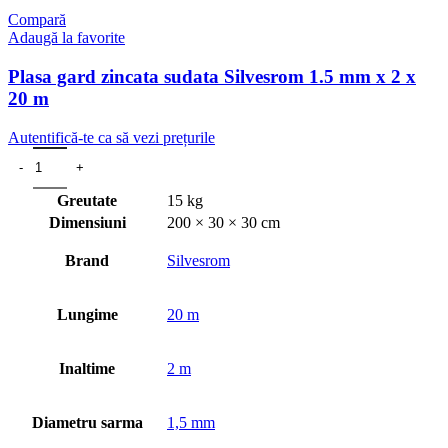
Compară
Adaugă la favorite
Plasa gard zincata sudata Silvesrom 1.5 mm x 2 x
20 m
Autentifică-te ca să vezi prețurile
Greutate
15 kg
Dimensiuni
200 × 30 × 30 cm
Brand
Silvesrom
Lungime
20 m
Inaltime
2 m
Diametru sarma
1,5 mm