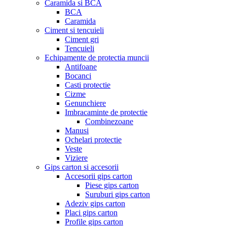
Caramida si BCA
BCA
Caramida
Ciment si tencuieli
Ciment gri
Tencuieli
Echipamente de protectia muncii
Antifoane
Bocanci
Casti protectie
Cizme
Genunchiere
Imbracaminte de protectie
Combinezoane
Manusi
Ochelari protectie
Veste
Viziere
Gips carton si accesorii
Accesorii gips carton
Piese gips carton
Suruburi gips carton
Adeziv gips carton
Placi gips carton
Profile gips carton