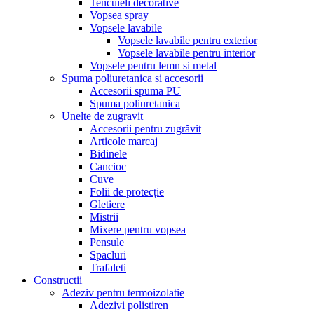
Tencuieli decorative
Vopsea spray
Vopsele lavabile
Vopsele lavabile pentru exterior
Vopsele lavabile pentru interior
Vopsele pentru lemn si metal
Spuma poliuretanica si accesorii
Accesorii spuma PU
Spuma poliuretanica
Unelte de zugravit
Accesorii pentru zugrăvit
Articole marcaj
Bidinele
Cancioc
Cuve
Folii de protecție
Gletiere
Mistrii
Mixere pentru vopsea
Pensule
Spacluri
Trafaleti
Constructii
Adeziv pentru termoizolatie
Adezivi polistiren