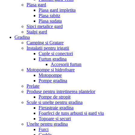
Plasa gard
Plasa gard impletita
Plasa rabitz
Plasa sudata
Sipci metalice gard
Stalpi gard
Gradina
Camping si Gratare
Instalatii pentru irigatii
Cuple si conectori
Furtun gradina
Accesorii furtun
Motopompe si hidrofoare
Motopompe
Pompe gradina
Prelate
Produse pentru intretinerea plantelor
Pompe de stropit
Scule si unelte pentru gradina
Fierastraie gradina
Foarfeci de tuns arbusti si gard viu
Topoare și securi
Unelte pentru gradina
Furci
Greble