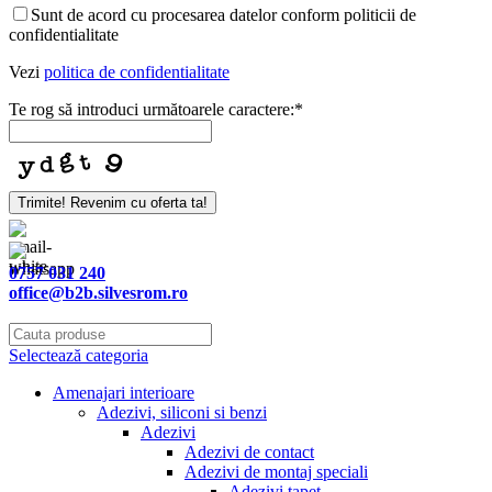
Sunt de acord cu procesarea datelor conform politicii de
confidentialitate
Vezi
politica de confidentialitate
Te rog să introduci următoarele caractere:
*
Contact
Trimite! Revenim cu oferta ta!
Email
*
0757 031 240
office@b2b.silvesrom.ro
Selectează categoria
Amenajari interioare
Adezivi, siliconi si benzi
Adezivi
Adezivi de contact
Adezivi de montaj speciali
Adezivi tapet