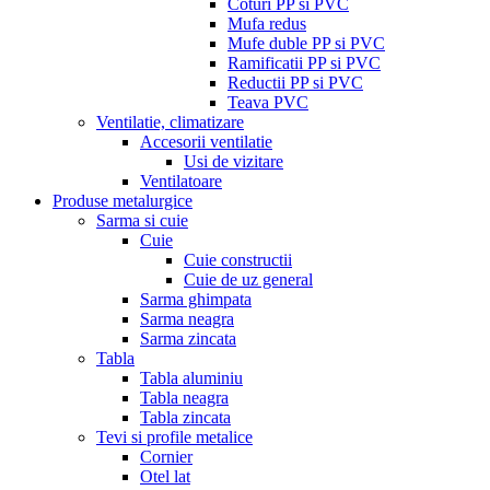
Coturi PP si PVC
Mufa redus
Mufe duble PP si PVC
Ramificatii PP si PVC
Reductii PP si PVC
Teava PVC
Ventilatie, climatizare
Accesorii ventilatie
Usi de vizitare
Ventilatoare
Produse metalurgice
Sarma si cuie
Cuie
Cuie constructii
Cuie de uz general
Sarma ghimpata
Sarma neagra
Sarma zincata
Tabla
Tabla aluminiu
Tabla neagra
Tabla zincata
Tevi si profile metalice
Cornier
Otel lat