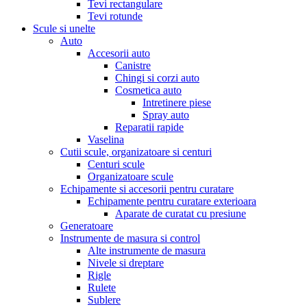
Tevi rectangulare
Tevi rotunde
Scule si unelte
Auto
Accesorii auto
Canistre
Chingi si corzi auto
Cosmetica auto
Intretinere piese
Spray auto
Reparatii rapide
Vaselina
Cutii scule, organizatoare si centuri
Centuri scule
Organizatoare scule
Echipamente si accesorii pentru curatare
Echipamente pentru curatare exterioara
Aparate de curatat cu presiune
Generatoare
Instrumente de masura si control
Alte instrumente de masura
Nivele si dreptare
Rigle
Rulete
Sublere