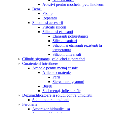
Adezivi pentru mocheta, pvc, linoleum
Benzi
Fixare
Reparatii
Siliconi si accesorii
Pistoale silicon
Siliconi si etansanti
Etansanti poliuretanici
Siliconi sanitari
Siliconi si etansanti rezistenti la
temperatura
Siliconi universali
Cilindri siguranta, yale, chei si port chei
Curatenie si intretinere
Articole pentru menaj casnic
Articole curatenie
Perii
Stergatoare geamuri
Bureti
Saci menaj, folie si rafie
Dezumidificatoare si solutii contra umiditatii
Solutii contra umiditatii
Feronerie
Amortizor hidraulic usa