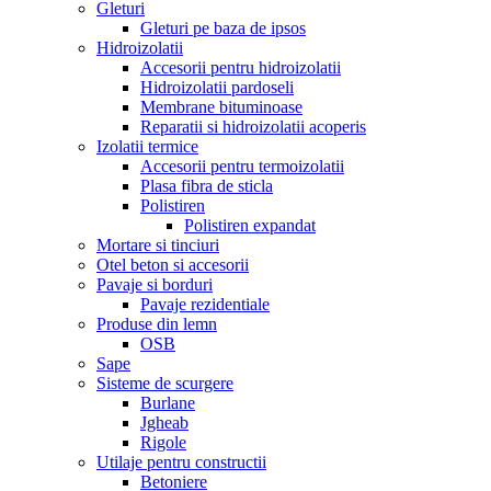
Gleturi
Gleturi pe baza de ipsos
Hidroizolatii
Accesorii pentru hidroizolatii
Hidroizolatii pardoseli
Membrane bituminoase
Reparatii si hidroizolatii acoperis
Izolatii termice
Accesorii pentru termoizolatii
Plasa fibra de sticla
Polistiren
Polistiren expandat
Mortare si tinciuri
Otel beton si accesorii
Pavaje si borduri
Pavaje rezidentiale
Produse din lemn
OSB
Sape
Sisteme de scurgere
Burlane
Jgheab
Rigole
Utilaje pentru constructii
Betoniere