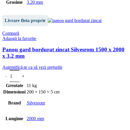
Grosime
3.20 mm
Livrare flota proprie
Compară
Adaugă la favorite
Panou gard bordurat zincat Silvesrom 1500 x 2000
x 3.2 mm
Autentifică-te ca să vezi prețurile
Greutate
11 kg
Dimensiuni
200 × 150 × 5 cm
Brand
Silvesrom
Lungime
2000 mm