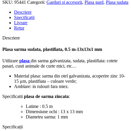
SKU:
95441
Categorii:
Garduri si accesorii
,
Plasa gard
,
Plasa sudata
Descriere
Specificații
Livrare
Retur
Descriere
Plasa sarma sudata, plastifiata, 0.5 m-13x13x1 mm
Utilizare
plasa
din sarma galvanizata, sudata, plastifiata: cotete
pasari, custi animale de curte mici, etc…
Material plasa: sarma din otel galvanizata, acoperire zinc 10-
15 μm, plastifiata – culoare verde;
Amblare: in rulouri fara miez.
Specificatii
plasa de sarma zincata
:
Latime : 0.5 m
Dimensiune ochi : 13 x 13 mm
Diametru sarma: 1 mm
Specificații