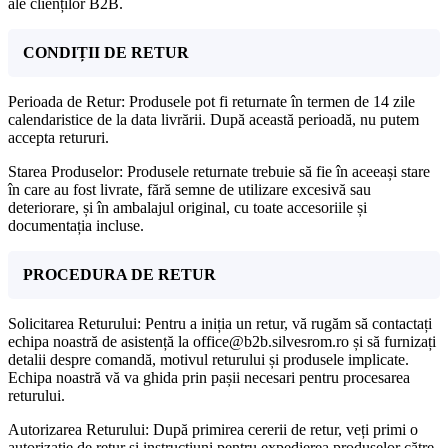
ale clienților B2B.
CONDIȚII DE RETUR
Perioada de Retur: Produsele pot fi returnate în termen de 14 zile
calendaristice de la data livrării. După această perioadă, nu putem
accepta retururi.
Starea Produselor: Produsele returnate trebuie să fie în aceeași stare
în care au fost livrate, fără semne de utilizare excesivă sau
deteriorare, și în ambalajul original, cu toate accesoriile și
documentația incluse.
PROCEDURA DE RETUR
Solicitarea Returului: Pentru a iniția un retur, vă rugăm să contactați
echipa noastră de asistență la office@b2b.silvesrom.ro și să furnizați
detalii despre comandă, motivul returului și produsele implicate.
Echipa noastră vă va ghida prin pașii necesari pentru procesarea
returului.
Autorizarea Returului: După primirea cererii de retur, veți primi o
autorizație de retur și instrucțiuni pentru expedierea produselor către