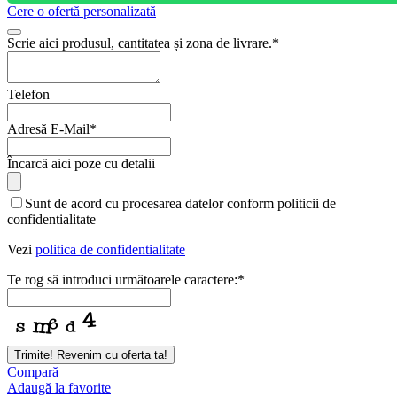
Cere o ofertă personalizată
Scrie aici produsul, cantitatea și zona de livrare.
*
Telefon
Adresă E-Mail
*
Contact
Încarcă aici poze cu detalii
Email
*
Sunt de acord cu procesarea datelor conform politicii de
confidentialitate
Vezi
politica de confidentialitate
Te rog să introduci următoarele caractere:
*
Trimite! Revenim cu oferta ta!
Compară
Adaugă la favorite