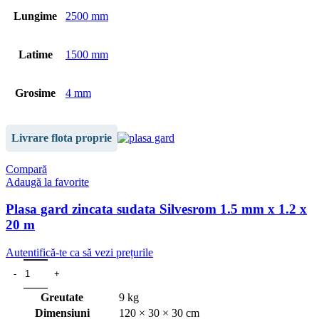
Lungime
2500 mm
Latime
1500 mm
Grosime
4 mm
Livrare flota proprie
Compară
Adaugă la favorite
Plasa gard zincata sudata Silvesrom 1.5 mm x 1.2 x
20 m
Autentifică-te ca să vezi prețurile
Greutate
9 kg
Dimensiuni
120 × 30 × 30 cm