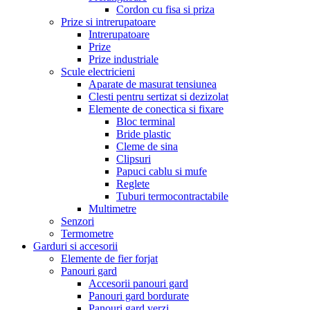
Cordon cu fisa si priza
Prize si intrerupatoare
Intrerupatoare
Prize
Prize industriale
Scule electricieni
Aparate de masurat tensiunea
Clesti pentru sertizat si dezizolat
Elemente de conectica si fixare
Bloc terminal
Bride plastic
Cleme de sina
Clipsuri
Papuci cablu si mufe
Reglete
Tuburi termocontractabile
Multimetre
Senzori
Termometre
Garduri si accesorii
Elemente de fier forjat
Panouri gard
Accesorii panouri gard
Panouri gard bordurate
Panouri gard verzi