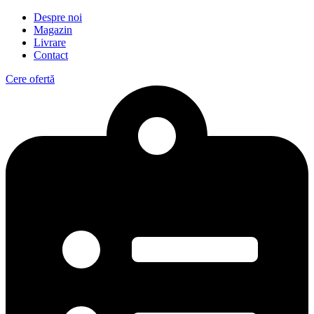
Despre noi
Magazin
Livrare
Contact
Cere ofertă