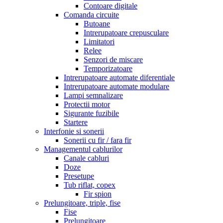
Contoare digitale
Comanda circuite
Butoane
Intrerupatoare crepusculare
Limitatori
Relee
Senzori de miscare
Temporizatoare
Intrerupatoare automate diferentiale
Intrerupatoare automate modulare
Lampi semnalizare
Protectii motor
Sigurante fuzibile
Startere
Interfonie si sonerii
Sonerii cu fir / fara fir
Managementul cablurilor
Canale cabluri
Doze
Presetupe
Tub riflat, copex
Fir spion
Prelungitoare, triple, fise
Fise
Prelungitoare