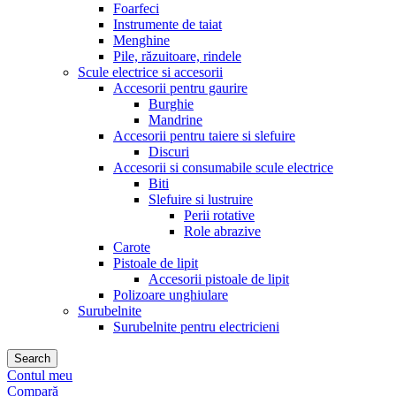
Foarfeci
Instrumente de taiat
Menghine
Pile, răzuitoare, rindele
Scule electrice si accesorii
Accesorii pentru gaurire
Burghie
Mandrine
Accesorii pentru taiere si slefuire
Discuri
Accesorii si consumabile scule electrice
Biti
Slefuire si lustruire
Perii rotative
Role abrazive
Carote
Pistoale de lipit
Accesorii pistoale de lipit
Polizoare unghiulare
Surubelnite
Surubelnite pentru electricieni
Search
Contul meu
Compară