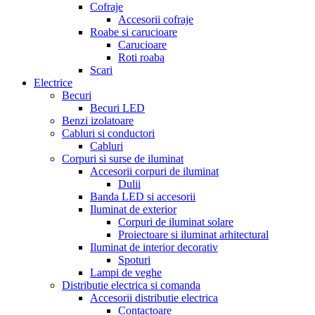
Cofraje
Accesorii cofraje
Roabe si carucioare
Carucioare
Roti roaba
Scari
Electrice
Becuri
Becuri LED
Benzi izolatoare
Cabluri si conductori
Cabluri
Corpuri si surse de iluminat
Accesorii corpuri de iluminat
Dulii
Banda LED si accesorii
Iluminat de exterior
Corpuri de iluminat solare
Proiectoare si iluminat arhitectural
Iluminat de interior decorativ
Spoturi
Lampi de veghe
Distributie electrica si comanda
Accesorii distributie electrica
Contactoare