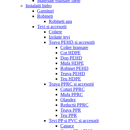
Materiale etansare filete
Instalatii hidro
Garnituri
Robineti
Robineti apa
Tevi si accesorii
Coliere
Izolatie tevi
Teava PEHD si accesorii
Colier bransare
Cot HDPE
Dop PEHD
Mufa HDPE
Robinet PEHD
Teava PEHD
Teu HDPE
Teava PPRC si accesorii
Coturi PPRC
Mufa PPRC
Olandez
Reductii PPRC
Teava PPR
Teu PPR
Tevi PP si PVC si accesorii
Capace