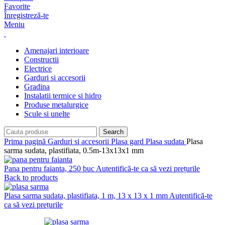
Favorite
Înregistreză-te
Meniu
Amenajari interioare
Constructii
Electrice
Garduri si accesorii
Gradina
Instalatii termice si hidro
Produse metalurgice
Scule si unelte
Search
Prima pagină
Garduri si accesorii
Plasa gard
Plasa sudata
Plasa
sarma sudata, plastifiata, 0.5m-13x13x1 mm
Pana pentru faianta, 250 buc
Autentifică-te ca să vezi prețurile
Back to products
Plasa sarma sudata, plastifiata, 1 m, 13 x 13 x 1 mm
Autentifică-te
ca să vezi prețurile