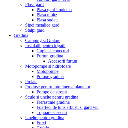
Plasa gard
Plasa gard impletita
Plasa rabitz
Plasa sudata
Sipci metalice gard
Stalpi gard
Gradina
Camping si Gratare
Instalatii pentru irigatii
Cuple si conectori
Furtun gradina
Accesorii furtun
Motopompe si hidrofoare
Motopompe
Pompe gradina
Prelate
Produse pentru intretinerea plantelor
Pompe de stropit
Scule si unelte pentru gradina
Fierastraie gradina
Foarfeci de tuns arbusti si gard viu
Topoare și securi
Unelte pentru gradina
Furci
Greble