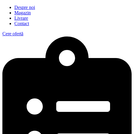
Despre noi
Magazin
Livrare
Contact
Cere ofertă