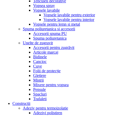
Tencuieli decorative
Vopsea spray
Vopsele lavabile
Vopsele lavabile pentru exterior
Vopsele lavabile pentru interior
Vopsele pentru lemn si metal
Spuma poliuretanica si accesorii
Accesorii spuma PU
Spuma poliuretanica
Unelte de zugravit
Accesorii pentru zugrăvit
Articole marcaj
Bidinele
Cancioc
Cuve
Folii de protecție
Gletiere
Mistrii
Mixere pentru vopsea
Pensule
Spacluri
Trafaleti
Constructii
Adeziv pentru termoizolatie
Adezivi polistiren