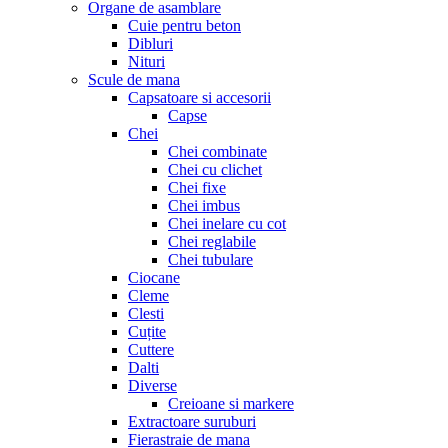
Organe de asamblare
Cuie pentru beton
Dibluri
Nituri
Scule de mana
Capsatoare si accesorii
Capse
Chei
Chei combinate
Chei cu clichet
Chei fixe
Chei imbus
Chei inelare cu cot
Chei reglabile
Chei tubulare
Ciocane
Cleme
Clesti
Cuțite
Cuttere
Dalti
Diverse
Creioane si markere
Extractoare suruburi
Fierastraie de mana