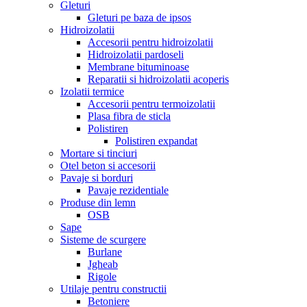
Gleturi
Gleturi pe baza de ipsos
Hidroizolatii
Accesorii pentru hidroizolatii
Hidroizolatii pardoseli
Membrane bituminoase
Reparatii si hidroizolatii acoperis
Izolatii termice
Accesorii pentru termoizolatii
Plasa fibra de sticla
Polistiren
Polistiren expandat
Mortare si tinciuri
Otel beton si accesorii
Pavaje si borduri
Pavaje rezidentiale
Produse din lemn
OSB
Sape
Sisteme de scurgere
Burlane
Jgheab
Rigole
Utilaje pentru constructii
Betoniere