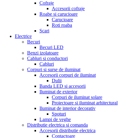
Cofraje
Accesorii cofraje
Roabe si carucioare
Carucioare
Roti roaba
Scari
Electrice
Becuri
Becuri LED
Benzi izolatoare
Cabluri si conductori
Cabluri
Corpuri si surse de iluminat
Accesorii corpuri de iluminat
Dulii
Banda LED si accesorii
Iluminat de exterior
Corpuri de iluminat solare
Proiectoare si iluminat arhitectural
Iluminat de interior decorativ
Spoturi
Lampi de veghe
Distributie electrica si comanda
Accesorii distributie electrica
Contactoare