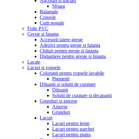
Ancorari si tractari
Sfoara
Balamale
Console
Cutii postale
Folie PVC
Gresie si faianta
Accesorii taiere gresie
Adezivi pentru gresie si faianta
Chituri pentru gresie si faianta
Distantiere pentru gresie si faianta
Lacate
Lacuri si vopsele
Coloranti pentru vopsele lavabile
Pigmenti
Diluanti si solutii de curatare
Diluanti
Solutii de curatare si decapanti
Grunduri si amorse
Amorse
Grunduri
Lacuri
Lacuri pentru lemn
Lacuri pentru parchet
Lacuri pentru piatra