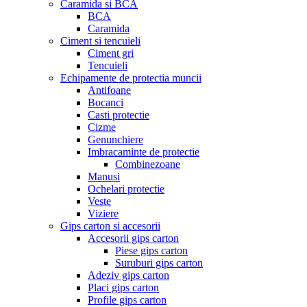
Caramida si BCA
BCA
Caramida
Ciment si tencuieli
Ciment gri
Tencuieli
Echipamente de protectia muncii
Antifoane
Bocanci
Casti protectie
Cizme
Genunchiere
Imbracaminte de protectie
Combinezoane
Manusi
Ochelari protectie
Veste
Viziere
Gips carton si accesorii
Accesorii gips carton
Piese gips carton
Suruburi gips carton
Adeziv gips carton
Placi gips carton
Profile gips carton