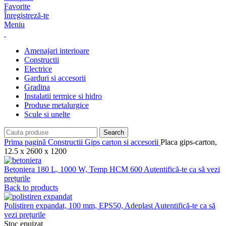
Favorite
Înregistreză-te
Meniu
Amenajari interioare
Constructii
Electrice
Garduri si accesorii
Gradina
Instalatii termice si hidro
Produse metalurgice
Scule si unelte
Search
Prima pagină
Constructii
Gips carton si accesorii
Placa gips-carton,
12.5 x 2600 x 1200
Betoniera 180 L, 1000 W, Temp HCM 600
Autentifică-te ca să vezi
prețurile
Back to products
Polistiren expandat, 100 mm, EPS50, Adeplast
Autentifică-te ca să
vezi prețurile
Stoc epuizat