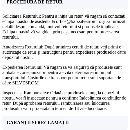
PROCEDURA DE RETUR
Solicitarea Returului: Pentru a iniția un retur, vă rugăm să contactați
echipa noastră de asistență la office@b2b.silvesrom.ro și să furnizați
detalii despre comandă, motivul returului și produsele implicate.
Echipa noastră vă va ghida prin pașii necesari pentru procesarea
returului.
Autorizarea Returului: După primirea cererii de retur, veți primi o
autorizație de retur și instrucțiuni pentru expedierea produselor către
depozitul nostru.
Expedierea Returului: Vă rugăm să vă asigurați că produsele sunt
ambalate corespunzător pentru a evita deteriorarea în timpul
transportului. Costurile de transport pentru retur sunt suportate de
către SILVESROM.
Inspecția și Rambursarea: Odată ce produsele ajung la depozitul
nostru, vor fi inspectate pentru a confirma îndeplinirea condițiilor de
retur. După aprobarea returului, rambursarea sau înlocuirea
produsului va fi procesată în termen de 14 zile lucrătoare.
GARANȚII ȘI RECLAMAȚII