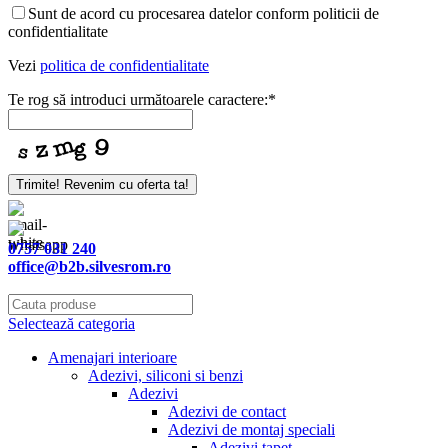
Sunt de acord cu procesarea datelor conform politicii de
confidentialitate
Vezi
politica de confidentialitate
Te rog să introduci următoarele caractere:
*
Trimite! Revenim cu oferta ta!
0757 031 240
office@b2b.silvesrom.ro
Selectează categoria
Amenajari interioare
Adezivi, siliconi si benzi
Adezivi
Adezivi de contact
Adezivi de montaj speciali
Adezivi tapet