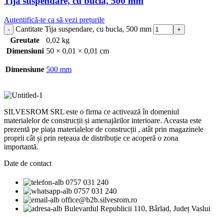
Tija suspendare, cu bucla, 500 mm
Autentifică-te ca să vezi prețurile
Cantitate Tija suspendare, cu bucla, 500 mm
Greutate
0,02 kg
Dimensiuni
50 × 0,01 × 0,01 cm
Dimensiune
500 mm
SILVESROM SRL este o firma ce activează în domeniul
materialelor de construcții și amenajărilor interioare. Aceasta este
prezentă pe piața materialelor de construcții , atât prin magazinele
proprii cât și prin rețeaua de distribuție ce acoperă o zona
importantă.
Date de contact
0757 031 240
0757 031 240
office@b2b.silvesrom.ro
Bulevardul Republicii 110, Bârlad, Județ Vaslui