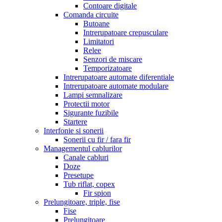
Contoare digitale
Comanda circuite
Butoane
Intrerupatoare crepusculare
Limitatori
Relee
Senzori de miscare
Temporizatoare
Intrerupatoare automate diferentiale
Intrerupatoare automate modulare
Lampi semnalizare
Protectii motor
Sigurante fuzibile
Startere
Interfonie si sonerii
Sonerii cu fir / fara fir
Managementul cablurilor
Canale cabluri
Doze
Presetupe
Tub riflat, copex
Fir spion
Prelungitoare, triple, fise
Fise
Prelungitoare