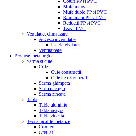
Coturi PP si PVC
Mufa redus
Mufe duble PP si PVC
Ramificatii PP si PVC
Reductii PP si PVC
Teava PVC
Ventilatie, climatizare
Accesorii ventilatie
Usi de vizitare
Ventilatoare
Produse metalurgice
Sarma si cuie
Cuie
Cuie constructii
Cuie de uz general
Sarma ghimpata
Sarma neagra
Sarma zincata
Tabla
Tabla aluminiu
Tabla neagra
Tabla zincata
Tevi si profile metalice
Cornier
Otel lat