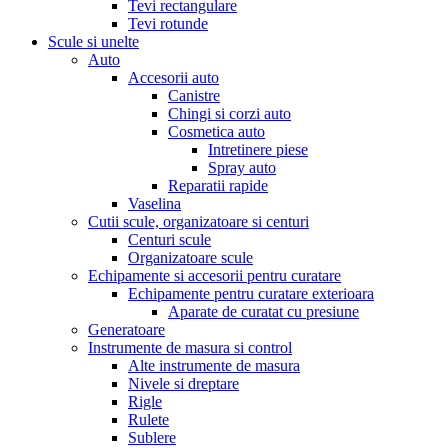
Tevi rectangulare
Tevi rotunde
Scule si unelte
Auto
Accesorii auto
Canistre
Chingi si corzi auto
Cosmetica auto
Intretinere piese
Spray auto
Reparatii rapide
Vaselina
Cutii scule, organizatoare si centuri
Centuri scule
Organizatoare scule
Echipamente si accesorii pentru curatare
Echipamente pentru curatare exterioara
Aparate de curatat cu presiune
Generatoare
Instrumente de masura si control
Alte instrumente de masura
Nivele si dreptare
Rigle
Rulete
Sublere