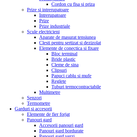
Cordon cu fisa si priza
Prize si intrerupatoare
Intrerupatoare
Prize
Prize industriale
Scule electricieni
Aparate de masurat tensiunea
Clesti pentru sertizat si dezizolat
Elemente de conectica si fixare
Bloc terminal
Bride plastic
Cleme de sina
Clipsuri
Papuci cablu si mufe
Reglete
Tuburi termocontractabile
Multimetre
Senzori
Termometre
Garduri si accesorii
Elemente de fier forjat
Panouri gard
Accesorii panouri gard
Panouri gard bordurate
Panouri gard verzi