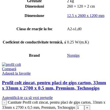
Greutate
2 kg
Dimensiuni
260 × 120 × 2 cm
Dimensiune
12.5 x 2600 x 1200 mm
Clasa de reacție la foc
А2-s1,d0
Coeficient de conductivitate termică, ʎ
0.25 W/(m.K)
Brand
Norgips
Compară
Adaugă la favorite
Profil colt zincat, pentru placi de gips carton, 33mm
x 33mm x 2700 x 0,5 mm, Premium, Technogips
Autentifică-te ca să vezi prețurile
Cantitate Profil colt zincat, pentru placi de gips carton, 33mm x
33mm x 2700 x 0,5 mm, Premium, Technogips