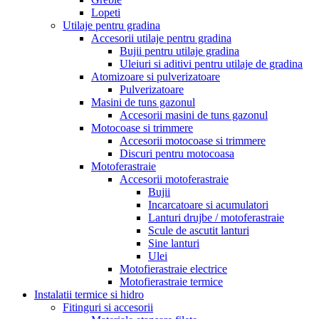
Lopeti
Utilaje pentru gradina
Accesorii utilaje pentru gradina
Bujii pentru utilaje gradina
Uleiuri si aditivi pentru utilaje de gradina
Atomizoare si pulverizatoare
Pulverizatoare
Masini de tuns gazonul
Accesorii masini de tuns gazonul
Motocoase si trimmere
Accesorii motocoase si trimmere
Discuri pentru motocoasa
Motoferastraie
Accesorii motoferastraie
Bujii
Incarcatoare si acumulatori
Lanturi drujbe / motoferastraie
Scule de ascutit lanturi
Sine lanturi
Ulei
Motofierastraie electrice
Motofierastraie termice
Instalatii termice si hidro
Fitinguri si accesorii