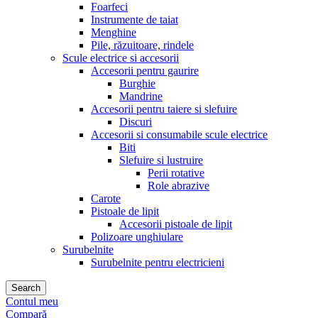
Foarfeci
Instrumente de taiat
Menghine
Pile, răzuitoare, rindele
Scule electrice si accesorii
Accesorii pentru gaurire
Burghie
Mandrine
Accesorii pentru taiere si slefuire
Discuri
Accesorii si consumabile scule electrice
Biti
Slefuire si lustruire
Perii rotative
Role abrazive
Carote
Pistoale de lipit
Accesorii pistoale de lipit
Polizoare unghiulare
Surubelnite
Surubelnite pentru electricieni
Search
Contul meu
Compară