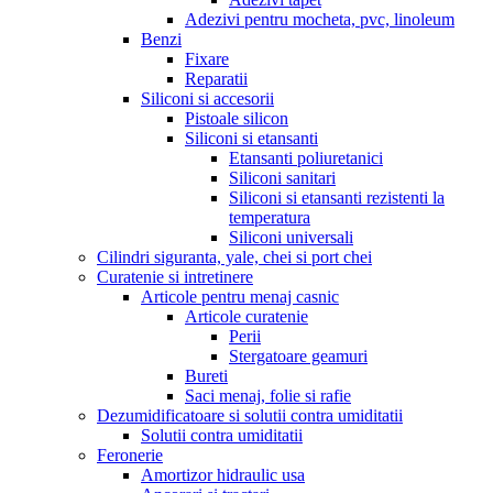
Adezivi pentru mocheta, pvc, linoleum
Benzi
Fixare
Reparatii
Siliconi si accesorii
Pistoale silicon
Siliconi si etansanti
Etansanti poliuretanici
Siliconi sanitari
Siliconi si etansanti rezistenti la
temperatura
Siliconi universali
Cilindri siguranta, yale, chei si port chei
Curatenie si intretinere
Articole pentru menaj casnic
Articole curatenie
Perii
Stergatoare geamuri
Bureti
Saci menaj, folie si rafie
Dezumidificatoare si solutii contra umiditatii
Solutii contra umiditatii
Feronerie
Amortizor hidraulic usa