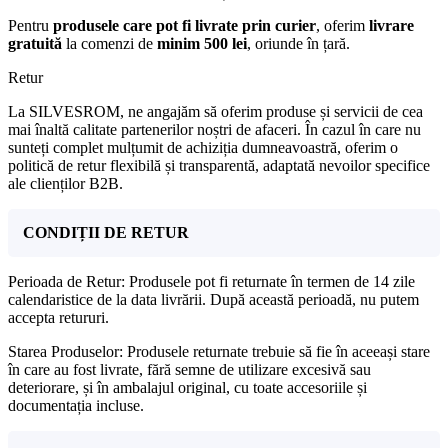
Pentru
produsele care pot fi livrate prin curier
, oferim
livrare
gratuită
la comenzi de
minim 500 lei
, oriunde în țară.
Retur
La SILVESROM, ne angajăm să oferim produse și servicii de cea
mai înaltă calitate partenerilor noștri de afaceri. În cazul în care nu
sunteți complet mulțumit de achiziția dumneavoastră, oferim o
politică de retur flexibilă și transparentă, adaptată nevoilor specifice
ale clienților B2B.
CONDIȚII DE RETUR
Perioada de Retur: Produsele pot fi returnate în termen de 14 zile
calendaristice de la data livrării. După această perioadă, nu putem
accepta retururi.
Starea Produselor: Produsele returnate trebuie să fie în aceeași stare
în care au fost livrate, fără semne de utilizare excesivă sau
deteriorare, și în ambalajul original, cu toate accesoriile și
documentația incluse.