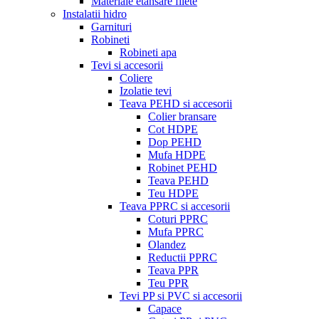
Materiale etansare filete
Instalatii hidro
Garnituri
Robineti
Robineti apa
Tevi si accesorii
Coliere
Izolatie tevi
Teava PEHD si accesorii
Colier bransare
Cot HDPE
Dop PEHD
Mufa HDPE
Robinet PEHD
Teava PEHD
Teu HDPE
Teava PPRC si accesorii
Coturi PPRC
Mufa PPRC
Olandez
Reductii PPRC
Teava PPR
Teu PPR
Tevi PP si PVC si accesorii
Capace