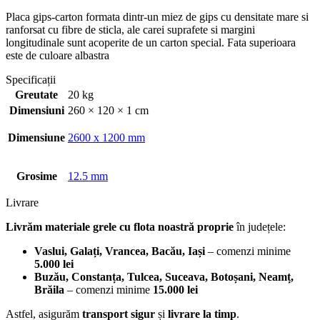
Placa gips-carton formata dintr-un miez de gips cu densitate mare si
ranforsat cu fibre de sticla, ale carei suprafete si margini
longitudinale sunt acoperite de un carton special. Fata superioara
este de culoare albastra
Specificații
Greutate
20 kg
Dimensiuni
260 × 120 × 1 cm
Dimensiune
2600 x 1200 mm
Grosime
12.5 mm
Livrare
Livrăm materiale grele cu flota noastră proprie
în județele:
Vaslui, Galați, Vrancea, Bacău, Iași
– comenzi minime
5.000 lei
Buzău, Constanța, Tulcea, Suceava, Botoșani, Neamț,
Brăila
– comenzi minime
15.000 lei
Astfel, asigurăm
transport sigur
și
livrare la timp
.