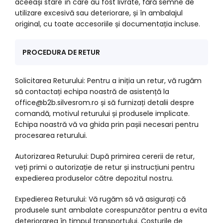
aceeași stare în care au fost livrate, fără semne de
utilizare excesivă sau deteriorare, și în ambalajul
original, cu toate accesoriile și documentația incluse.
PROCEDURA DE RETUR
Solicitarea Returului: Pentru a iniția un retur, vă rugăm
să contactați echipa noastră de asistență la
office@b2b.silvesrom.ro și să furnizați detalii despre
comandă, motivul returului și produsele implicate.
Echipa noastră vă va ghida prin pașii necesari pentru
procesarea returului.
Autorizarea Returului: După primirea cererii de retur,
veți primi o autorizație de retur și instrucțiuni pentru
expedierea produselor către depozitul nostru.
Expedierea Returului: Vă rugăm să vă asigurați că
produsele sunt ambalate corespunzător pentru a evita
deteriorarea în timpul transportului. Costurile de