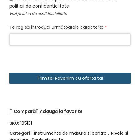
politicii de confidentialitate
Vezi
politica de confidentialitate
Te rog să introduci următoarele caractere:
*
Contact
Email
Trimite! Revenim cu oferta ta!
*
Compară
Adaugă la favorite
SKU:
105131
Categorii:
Instrumente de masura si control
,
Nivele si