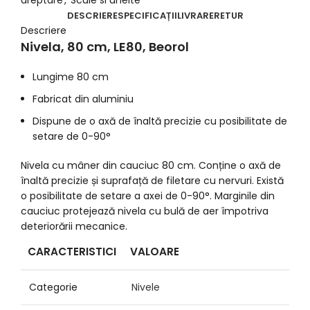
dreptare
,
Scule si unelte
DESCRIERE
SPECIFICAȚII
LIVRARE
RETUR
Descriere
Nivela, 80 cm, LE80, Beorol
Lungime 80 cm
Fabricat din aluminiu
Dispune de o axă de înaltă precizie cu posibilitate de
setare de 0-90°
Nivela cu mâner din cauciuc 80 cm.
Conține o axă de
înaltă precizie și suprafață de filetare cu nervuri.
Există
o posibilitate de setare a axei de 0-90°.
Marginile din
cauciuc protejează nivela cu bulă de aer împotriva
deteriorării mecanice.
CARACTERISTICI
VALOARE
Categorie
Nivele