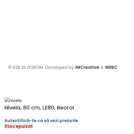
Termeni și condiții
Politica de confidențialitate
Politica de retur
Formular de retur
Politica cookies
Setari GDPR
© B2B SILVESROM. Developed by
I
MCreative
&
WEBC
Nivela, 80 cm, LE80, Beorol
Stoc epuizat