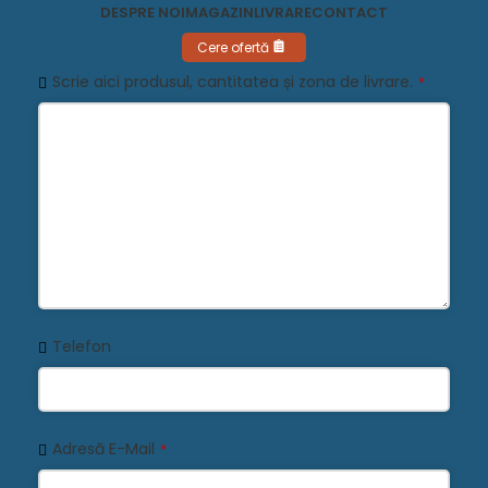
DESPRE NOI
MAGAZIN
LIVRARE
CONTACT
Cere ofertă
Scrie aici produsul, cantitatea și zona de livrare.
*
Telefon
Adresă E-Mail
*