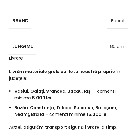
BRAND
Beorol
LUNGIME
80 cm
Livrare
Livrăm materiale grele cu flota noastră proprie
în
județele:
Vaslui, Galați, Vrancea, Bacău, Iași
– comenzi
minime
5.000 lei
Buzău, Constanța, Tulcea, Suceava, Botoșani,
Neamț, Brăila
– comenzi minime
15.000 lei
Astfel, asigurăm
transport sigur
și
livrare la timp
.