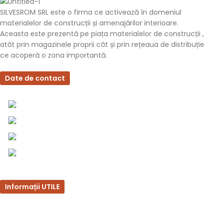
SILVESROM SRL este o firma ce activează în domeniul
materialelor de construcții și amenajărilor interioare.
Aceasta este prezentă pe piața materialelor de construcții ,
atât prin magazinele proprii cât și prin rețeaua de distribuție
ce acoperă o zona importantă.
Date de contact
0757 031 240
0757 031 240
office@b2b.silvesrom.ro
Bulevardul Republicii 110, Bârlad, Județ Vaslui
Informații UTILE
Întrebări frecvente