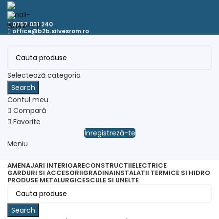
0757 031 240
office@b2b.silvesrom.ro
Selectează categoria
Search
Contul meu
Compară
Favorite
Înregistreză-te
Meniu
AMENAJARI INTERIOARE
CONSTRUCTII
ELECTRICE
GARDURI SI ACCESORII
GRADINA
INSTALATII TERMICE SI HIDRO
PRODUSE METALURGICE
SCULE SI UNELTE
Search