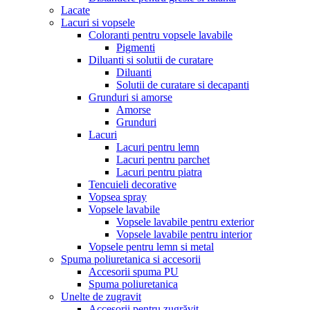
Lacate
Lacuri si vopsele
Coloranti pentru vopsele lavabile
Pigmenti
Diluanti si solutii de curatare
Diluanti
Solutii de curatare si decapanti
Grunduri si amorse
Amorse
Grunduri
Lacuri
Lacuri pentru lemn
Lacuri pentru parchet
Lacuri pentru piatra
Tencuieli decorative
Vopsea spray
Vopsele lavabile
Vopsele lavabile pentru exterior
Vopsele lavabile pentru interior
Vopsele pentru lemn si metal
Spuma poliuretanica si accesorii
Accesorii spuma PU
Spuma poliuretanica
Unelte de zugravit
Accesorii pentru zugrăvit