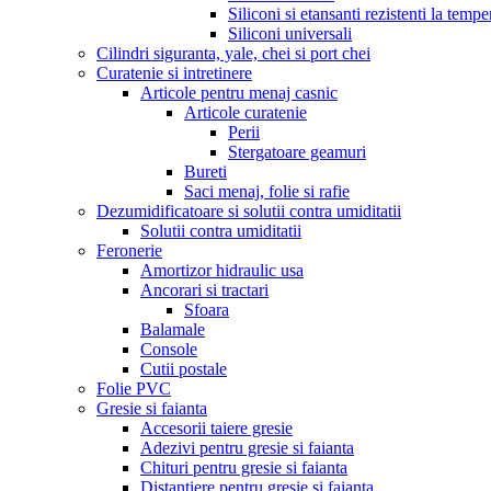
Siliconi si etansanti rezistenti la tempe
Siliconi universali
Cilindri siguranta, yale, chei si port chei
Curatenie si intretinere
Articole pentru menaj casnic
Articole curatenie
Perii
Stergatoare geamuri
Bureti
Saci menaj, folie si rafie
Dezumidificatoare si solutii contra umiditatii
Solutii contra umiditatii
Feronerie
Amortizor hidraulic usa
Ancorari si tractari
Sfoara
Balamale
Console
Cutii postale
Folie PVC
Gresie si faianta
Accesorii taiere gresie
Adezivi pentru gresie si faianta
Chituri pentru gresie si faianta
Distantiere pentru gresie si faianta