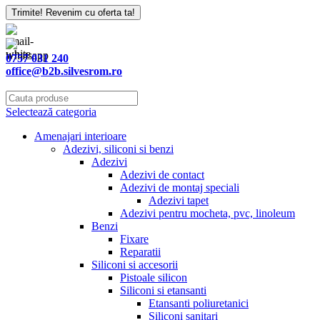
Trimite! Revenim cu oferta ta!
0757 031 240
office@b2b.silvesrom.ro
Selectează categoria
Amenajari interioare
Adezivi, siliconi si benzi
Adezivi
Adezivi de contact
Adezivi de montaj speciali
Adezivi tapet
Adezivi pentru mocheta, pvc, linoleum
Benzi
Fixare
Reparatii
Siliconi si accesorii
Pistoale silicon
Siliconi si etansanti
Etansanti poliuretanici
Siliconi sanitari