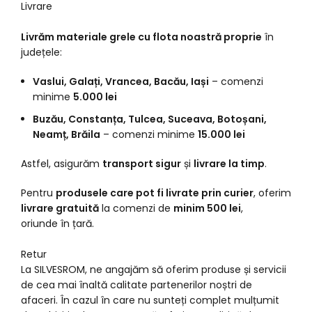
Livrare
Livrăm materiale grele cu flota noastră proprie
în
județele:
Vaslui, Galați, Vrancea, Bacău, Iași
– comenzi
minime
5.000 lei
Buzău, Constanța, Tulcea, Suceava, Botoșani,
Neamț, Brăila
– comenzi minime
15.000 lei
Astfel, asigurăm
transport sigur
și
livrare la timp
.
Pentru
produsele care pot fi livrate prin curier
, oferim
livrare gratuită
la comenzi de
minim 500 lei
,
oriunde în țară.
Retur
La SILVESROM, ne angajăm să oferim produse și servicii
de cea mai înaltă calitate partenerilor noștri de
afaceri. În cazul în care nu sunteți complet mulțumit