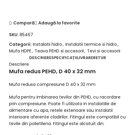
Compară
Adaugă la favorite
SKU:
85467
Categorii:
Instalatii hidro
,
Instalatii termice si hidro
,
Mufa HDPE
,
Teava PEHD si accesorii
,
Tevi si accesorii
DESCRIERE
SPECIFICAȚII
LIVRARE
RETUR
Descriere
Mufa redus PEHD, D 40 x 32 mm
Mufa redusa compresiune D 40 x 32 mm
Mufa pentru imbinarea tevilor din PEHD, cu racordare
prin compresiune. Poate fi utilizata in instalatiile de
alimentare cu apa, retele exterioare sau instalatii
interioare aferente cladirilor. Fitingul este compatibil cu
tevile din polietilena. Fitingul este alcatuit din: