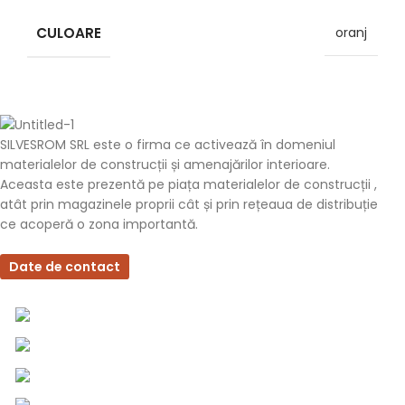
CULOARE
oranj
SILVESROM SRL este o firma ce activează în domeniul
materialelor de construcții și amenajărilor interioare.
Aceasta este prezentă pe piața materialelor de construcții ,
atât prin magazinele proprii cât și prin rețeaua de distribuție
ce acoperă o zona importantă.
Date de contact
0757 031 240
0757 031 240
office@b2b.silvesrom.ro