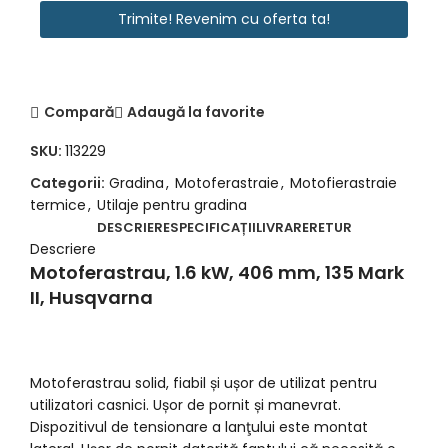
Number
Trimite! Revenim cu oferta ta!
*
Compară
Adaugă la favorite
SKU:
113229
Categorii:
Gradina
,
Motoferastraie
,
Motofierastraie
termice
,
Utilaje pentru gradina
DESCRIERE
SPECIFICAȚII
LIVRARE
RETUR
Descriere
Motoferastrau, 1.6 kW, 406 mm, 135 Mark
II, Husqvarna
Motoferastrau solid, fiabil și ușor de utilizat pentru
utilizatori casnici. Ușor de pornit și manevrat.
Dispozitivul de tensionare a lanţului este montat