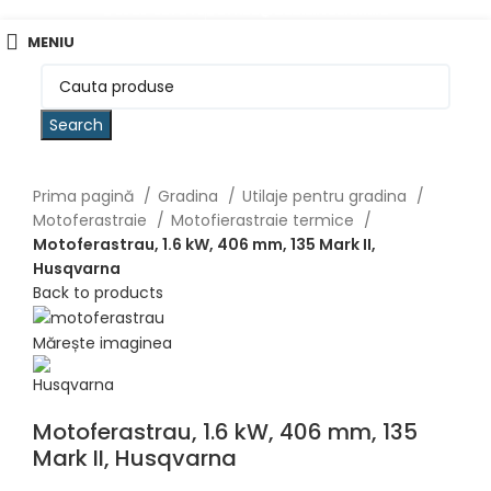
0757 031 240
office@b2b.silvesrom.ro
MENIU
Search
Prima pagină
Gradina
Utilaje pentru gradina
Motoferastraie
Motofierastraie termice
Motoferastrau, 1.6 kW, 406 mm, 135 Mark II,
Husqvarna
Back to products
Mărește imaginea
Motoferastrau, 1.6 kW, 406 mm, 135
Mark II, Husqvarna