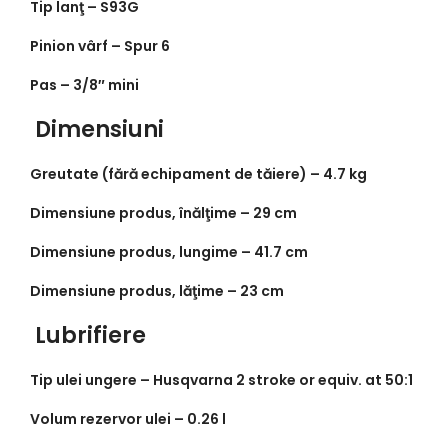
Tip lanţ –
S93G
Pinion vârf –
Spur 6
Pas –
3/8″ mini
Dimensiuni
Greutate (fără echipament de tăiere) –
4.7 kg
Dimensiune produs, înălţime –
29 cm
Dimensiune produs, lungime –
41.7 cm
Dimensiune produs, lăţime –
23 cm
Lubrifiere
Tip ulei ungere –
Husqvarna 2 stroke or equiv. at 50:1
Volum rezervor ulei –
0.26 l