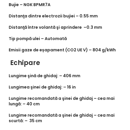
Bujie –
NGK BPMR7A
Distanţa dintre electrozii bujiei –
0.55 mm
Distanţă între volantă şi aprindere –
0.3 mm
Tip pompă ulei –
Automată
Emisii gaze de eșapament (CO2 UE V) –
804 g/kWh
Echipare
Lungime şină de ghidaj: –
406 mm
Lungimea şinei de ghidaj: –
16 in
Lungime recomandată a şinei de ghidaj – cea mai
lungă: –
40 cm
Lungime recomandată a şinei de ghidaj – cea mai
scurtă: –
35 cm