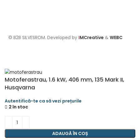
Formular de retur
Politica cookies
Setari GDPR
© B2B SILVESROM. Developed by
I
MCreative
&
WEBC
Motoferastrau, 1.6 kW, 406 mm, 135 Mark II,
Husqvarna
2 în stoc
ADAUGĂ ÎN COȘ