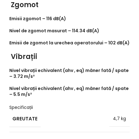
Zgomot
Emisii zgomot –
116 dB(A)
Nivel de zgomot masurat –
114.34 dB(A)
Emisii de zgomot la urechea operatorului –
102 dB(A)
Vibrații
Nivel vibrații echivalent (ahv , eq) mâner fată / spate
–
3.72 m/s²
Nivel vibrații echivalent (ahv , eq) mâner fată / spate
–
5.5 m/s²
Specificații
GREUTATE
4,7 kg