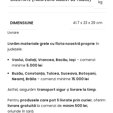
kg
DIMENSIUNE
41.7 x 23 x 29 cm
Livrare
Livrăm materiale grele cu flota noastră proprie
în
județele:
Vaslui, Galați, Vrancea, Bacău, Iași
– comenzi
minime
5.000 lei
Buzău, Constanța, Tulcea, Suceava, Botoșani,
Neamț, Brăila
– comenzi minime
15.000 lei
Astfel, asigurăm
transport sigur
și
livrare la timp
.
Pentru
produsele care pot fi livrate prin curier
, oferim
livrare gratuită
la comenzi de
minim 500 lei
,
oriunde în țară.