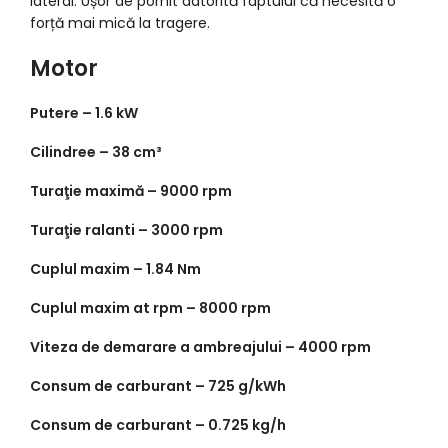
lateral. Ușor de pornit datorită faptului că necesită o
forță mai mică la tragere.
Motor
Putere –
1.6 kW
Cilindree –
38 cm³
Turaţie maximă –
9000 rpm
Turaţie ralanti –
3000 rpm
Cuplul maxim –
1.84 Nm
Cuplul maxim at rpm –
8000 rpm
Viteza de demarare a ambreajului –
4000 rpm
Consum de carburant –
725 g/kWh
Consum de carburant –
0.725 kg/h