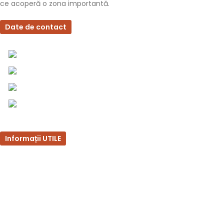
ce acoperă o zona importantă.
Date de contact
0757 031 240
0757 031 240
office@b2b.silvesrom.ro
Bulevardul Republicii 110, Bârlad, Județ Vaslui
Informații UTILE
Întrebări frecvente
Termeni și condiții
Politica de confidențialitate
Politica de retur