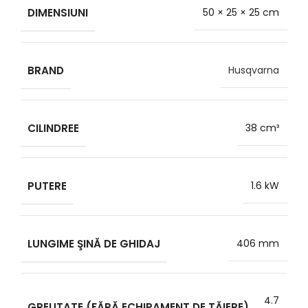
DIMENSIUNI
50 × 25 × 25 cm
BRAND
Husqvarna
CILINDREE
38 cm³
PUTERE
1.6 kW
LUNGIME ŞINĂ DE GHIDAJ
406 mm
4.7
GREUTATE (FĂRĂ ECHIPAMENT DE TĂIERE)