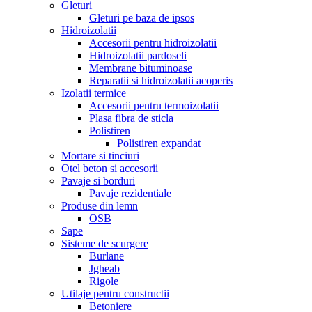
Gleturi
Gleturi pe baza de ipsos
Hidroizolatii
Accesorii pentru hidroizolatii
Hidroizolatii pardoseli
Membrane bituminoase
Reparatii si hidroizolatii acoperis
Izolatii termice
Accesorii pentru termoizolatii
Plasa fibra de sticla
Polistiren
Polistiren expandat
Mortare si tinciuri
Otel beton si accesorii
Pavaje si borduri
Pavaje rezidentiale
Produse din lemn
OSB
Sape
Sisteme de scurgere
Burlane
Jgheab
Rigole
Utilaje pentru constructii
Betoniere