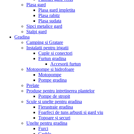
Plasa gard
Plasa gard impletita
Plasa rabitz
Plasa sudata
Sipci metalice gard
Stalpi gard
Gradina
Camping si Gratare
Instalatii pentru irigatii
Cuple si conectori
Furtun gradina
Accesorii furtun
Motopompe si hidrofoare
Motopompe
Pompe gradina
Prelate
Produse pentru intretinerea plantelor
Pompe de stropit
Scule si unelte pentru gradina
Fierastraie gradina
Foarfeci de tuns arbusti si gard viu
Topoare și securi
Unelte pentru gradina
Furci
Greble