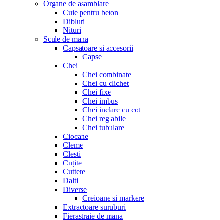
Organe de asamblare
Cuie pentru beton
Dibluri
Nituri
Scule de mana
Capsatoare si accesorii
Capse
Chei
Chei combinate
Chei cu clichet
Chei fixe
Chei imbus
Chei inelare cu cot
Chei reglabile
Chei tubulare
Ciocane
Cleme
Clesti
Cuțite
Cuttere
Dalti
Diverse
Creioane si markere
Extractoare suruburi
Fierastraie de mana