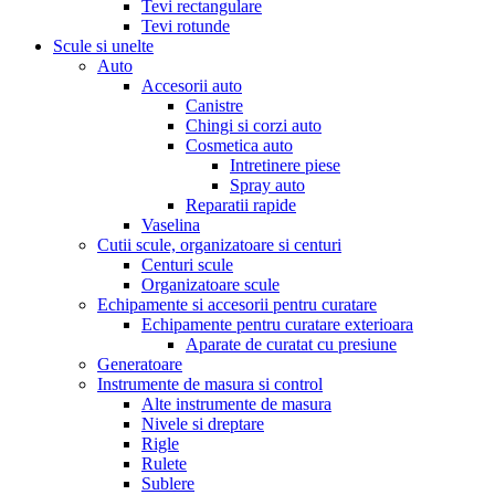
Tevi rectangulare
Tevi rotunde
Scule si unelte
Auto
Accesorii auto
Canistre
Chingi si corzi auto
Cosmetica auto
Intretinere piese
Spray auto
Reparatii rapide
Vaselina
Cutii scule, organizatoare si centuri
Centuri scule
Organizatoare scule
Echipamente si accesorii pentru curatare
Echipamente pentru curatare exterioara
Aparate de curatat cu presiune
Generatoare
Instrumente de masura si control
Alte instrumente de masura
Nivele si dreptare
Rigle
Rulete
Sublere