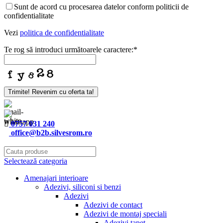
Sunt de acord cu procesarea datelor conform politicii de
confidentialitate
Vezi
politica de confidentialitate
Te rog să introduci următoarele caractere:
*
Trimite! Revenim cu oferta ta!
Website
URL
*
0757 031 240
office@b2b.silvesrom.ro
Selectează categoria
Amenajari interioare
Adezivi, siliconi si benzi
Adezivi
Adezivi de contact
Adezivi de montaj speciali
Adezivi tapet