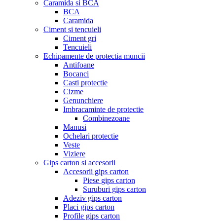
Caramida si BCA
BCA
Caramida
Ciment si tencuieli
Ciment gri
Tencuieli
Echipamente de protectia muncii
Antifoane
Bocanci
Casti protectie
Cizme
Genunchiere
Imbracaminte de protectie
Combinezoane
Manusi
Ochelari protectie
Veste
Viziere
Gips carton si accesorii
Accesorii gips carton
Piese gips carton
Suruburi gips carton
Adeziv gips carton
Placi gips carton
Profile gips carton