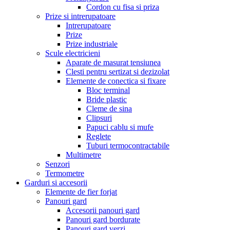
Cordon cu fisa si priza
Prize si intrerupatoare
Intrerupatoare
Prize
Prize industriale
Scule electricieni
Aparate de masurat tensiunea
Clesti pentru sertizat si dezizolat
Elemente de conectica si fixare
Bloc terminal
Bride plastic
Cleme de sina
Clipsuri
Papuci cablu si mufe
Reglete
Tuburi termocontractabile
Multimetre
Senzori
Termometre
Garduri si accesorii
Elemente de fier forjat
Panouri gard
Accesorii panouri gard
Panouri gard bordurate
Panouri gard verzi