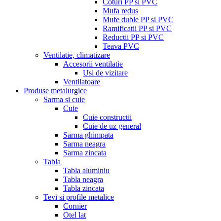
Coturi PP si PVC
Mufa redus
Mufe duble PP si PVC
Ramificatii PP si PVC
Reductii PP si PVC
Teava PVC
Ventilatie, climatizare
Accesorii ventilatie
Usi de vizitare
Ventilatoare
Produse metalurgice
Sarma si cuie
Cuie
Cuie constructii
Cuie de uz general
Sarma ghimpata
Sarma neagra
Sarma zincata
Tabla
Tabla aluminiu
Tabla neagra
Tabla zincata
Tevi si profile metalice
Cornier
Otel lat