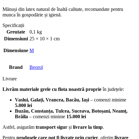
Mănuși din latex natural de înaltă calitate, recomandate pentru
munca în gospodărie și igienă.
Specificații
Greutate
0,1 kg
Dimensiuni
25 × 10 × 1 cm
Dimensiune
M
Brand
Beorol
Livrare
Livrăm materiale grele cu flota noastră proprie
în județele:
Vaslui, Galați, Vrancea, Bacău, Iași
– comenzi minime
5.000 lei
Buzău, Constanța, Tulcea, Suceava, Botoșani, Neamț,
Brăila
– comenzi minime
15.000 lei
Astfel, asigurăm
transport sigur
și
livrare la timp
.
Pentru
produsele care pot fi livrate prin curier
, oferim
livrare