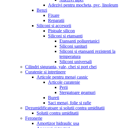
Adezivi pentru mocheta, pvc, linoleum
Benzi
Fixare
Reparatii
Siliconi si accesorii
Pistoale silicon
Siliconi si etansanti
Etansanti poliuretanici
Siliconi sanitari
Siliconi si etansanti rezistenti la
temperatura
Siliconi universali
Cilindri siguranta, yale, chei si port chei
Curatenie si intretinere
Articole pentru menaj casnic
Articole curatenie
Perii
Stergatoare geamuri
Bureti
Saci menaj, folie si rafie
Dezumidificatoare si solutii contra umiditatii
Solutii contra umiditatii
Feronerie
Amortizor hidraulic usa