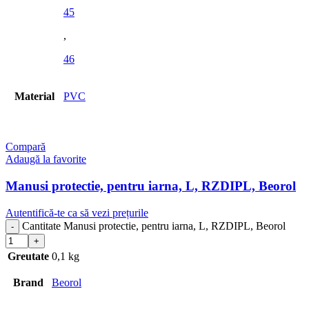
45
,
46
Material
PVC
Compară
Adaugă la favorite
Manusi protectie, pentru iarna, L, RZDIPL, Beorol
Cantitate Manusi protectie, pentru iarna, L, RZDIPL, Beorol
Greutate
0,1 kg
Brand
Beorol