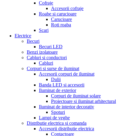
Cofraje
Accesorii cofraje
Roabe si carucioare
Carucioare
Roti roaba
Scari
Electrice
Becuri
Becuri LED
Benzi izolatoare
Cabluri si conductori
Cabluri
Corpuri si surse de iluminat
Accesorii corpuri de iluminat
Dulii
Banda LED si accesorii
Iluminat de exterior
Corpuri de iluminat solare
Proiectoare si iluminat arhitectural
Iluminat de interior decorativ
Spoturi
Lampi de veghe
Distributie electrica si comanda
Accesorii distributie electrica
Contactoare