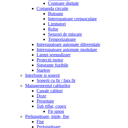
Contoare digitale
Comanda circuite
Butoane
Intrerupatoare crepusculare
Limitatori
Relee
Senzori de miscare
Temporizatoare
Intrerupatoare automate diferentiale
Intrerupatoare automate modulare
Lampi semnalizare
Protectii motor
Sigurante fuzibile
Startere
Interfonie si sonerii
Sonerii cu fir / fara fir
Managementul cablurilor
Canale cabluri
Doze
Presetupe
Tub riflat, copex
Fir spion
Prelungitoare, triple, fise
Fise
Prelungitoare