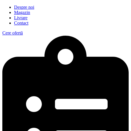
Despre noi
Magazin
Livrare
Contact
Cere ofertă