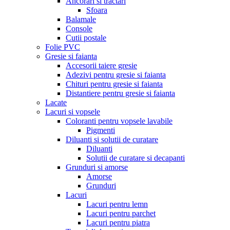
Ancorari si tractari
Sfoara
Balamale
Console
Cutii postale
Folie PVC
Gresie si faianta
Accesorii taiere gresie
Adezivi pentru gresie si faianta
Chituri pentru gresie si faianta
Distantiere pentru gresie si faianta
Lacate
Lacuri si vopsele
Coloranti pentru vopsele lavabile
Pigmenti
Diluanti si solutii de curatare
Diluanti
Solutii de curatare si decapanti
Grunduri si amorse
Amorse
Grunduri
Lacuri
Lacuri pentru lemn
Lacuri pentru parchet
Lacuri pentru piatra