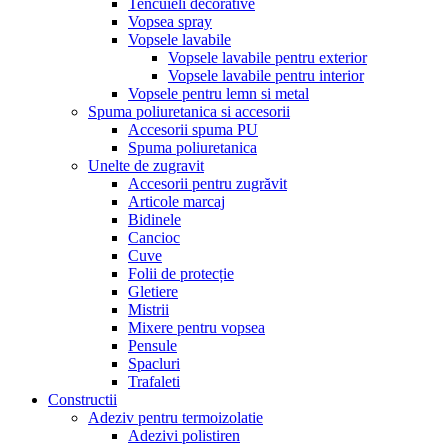
Tencuieli decorative
Vopsea spray
Vopsele lavabile
Vopsele lavabile pentru exterior
Vopsele lavabile pentru interior
Vopsele pentru lemn si metal
Spuma poliuretanica si accesorii
Accesorii spuma PU
Spuma poliuretanica
Unelte de zugravit
Accesorii pentru zugrăvit
Articole marcaj
Bidinele
Cancioc
Cuve
Folii de protecție
Gletiere
Mistrii
Mixere pentru vopsea
Pensule
Spacluri
Trafaleti
Constructii
Adeziv pentru termoizolatie
Adezivi polistiren