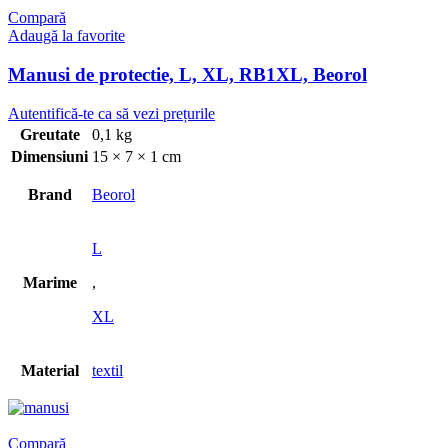
Compară
Adaugă la favorite
Manusi de protectie, L, XL, RB1XL, Beorol
Greutate
0,1 kg
Dimensiuni
15 × 7 × 1 cm
Brand
Beorol
L
Marime
,
XL
Material
textil
Compară