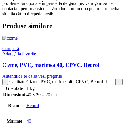
probleme funcționale în perioada de garanție, vă rugăm să ne
contactați pentru asistență. Vom lucra împreună pentru a remedia
situația cât mai repede posibil.
Produse similare
Compară
Adaugă la favorite
Cizme, PVC, marimea 40, CPVC, Beorol
Cantitate Cizme, PVC, marimea 40, CPVC, Beorol
Greutate
1 kg
Dimensiuni
40 × 20 × 20 cm
Brand
Beorol
Marime
40