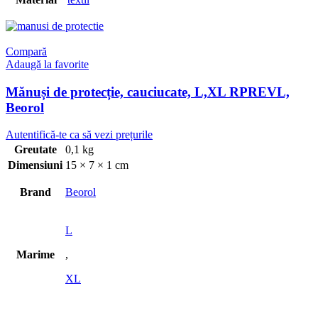
Compară
Adaugă la favorite
Mănuși de protecție, cauciucate, L,XL RPREVL,
Beorol
Greutate
0,1 kg
Dimensiuni
15 × 7 × 1 cm
Brand
Beorol
L
Marime
,
XL