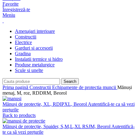
Favorite
Înregistreză-te
Meniu
Amenajari interioare
Constructii
Electrice
Garduri si accesorii
Gradina
Instalatii termice si hidro
Produse metalurgice
Scule si unelte
Search
Prima pagină
Constructii
Echipamente de protectia muncii
Mănuși
menaj, M, roz, RDDRM, Beorol
Mănuși de protecție, XL, RDIPXL, Beorol
Back to products
Mănuși de protecție, Spaider, S,M,L,XL RSJM, Beorol