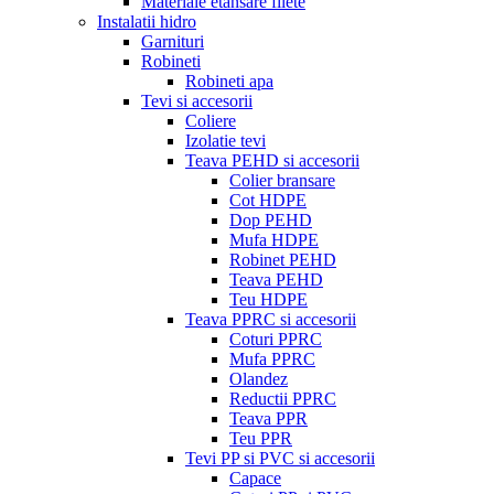
Materiale etansare filete
Instalatii hidro
Garnituri
Robineti
Robineti apa
Tevi si accesorii
Coliere
Izolatie tevi
Teava PEHD si accesorii
Colier bransare
Cot HDPE
Dop PEHD
Mufa HDPE
Robinet PEHD
Teava PEHD
Teu HDPE
Teava PPRC si accesorii
Coturi PPRC
Mufa PPRC
Olandez
Reductii PPRC
Teava PPR
Teu PPR
Tevi PP si PVC si accesorii
Capace