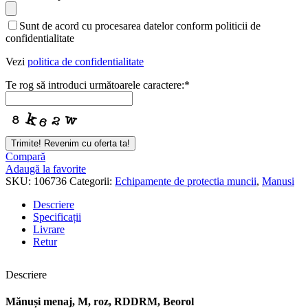
Sunt de acord cu procesarea datelor conform politicii de
confidentialitate
Vezi
politica de confidentialitate
Te rog să introduci următoarele caractere:
*
Trimite! Revenim cu oferta ta!
Email
Compară
Address
Adaugă la favorite
*
SKU:
106736
Categorii:
Echipamente de protectia muncii
,
Manusi
Descriere
Specificații
Livrare
Retur
Descriere
Mănuși menaj, M, roz, RDDRM, Beorol