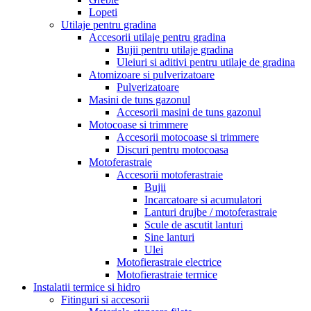
Lopeti
Utilaje pentru gradina
Accesorii utilaje pentru gradina
Bujii pentru utilaje gradina
Uleiuri si aditivi pentru utilaje de gradina
Atomizoare si pulverizatoare
Pulverizatoare
Masini de tuns gazonul
Accesorii masini de tuns gazonul
Motocoase si trimmere
Accesorii motocoase si trimmere
Discuri pentru motocoasa
Motoferastraie
Accesorii motoferastraie
Bujii
Incarcatoare si acumulatori
Lanturi drujbe / motoferastraie
Scule de ascutit lanturi
Sine lanturi
Ulei
Motofierastraie electrice
Motofierastraie termice
Instalatii termice si hidro
Fitinguri si accesorii