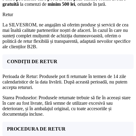
gratuită
la comenzi de
minim 500 lei
, oriunde în țară.
Retur
La SILVESROM, ne angajăm să oferim produse și servicii de cea
mai înaltă calitate partenerilor noștri de afaceri. În cazul în care nu
sunteți complet mulțumit de achiziția dumneavoastră, oferim o
politică de retur flexibilă și transparentă, adaptată nevoilor specifice
ale clienților B2B.
CONDIȚII DE RETUR
Perioada de Retur: Produsele pot fi returnate în termen de 14 zile
calendaristice de la data livrării. După această perioadă, nu putem
accepta retururi.
Starea Produselor: Produsele returnate trebuie să fie în aceeași stare
în care au fost livrate, fără semne de utilizare excesivă sau
deteriorare, și în ambalajul original, cu toate accesoriile și
documentația incluse.
PROCEDURA DE RETUR