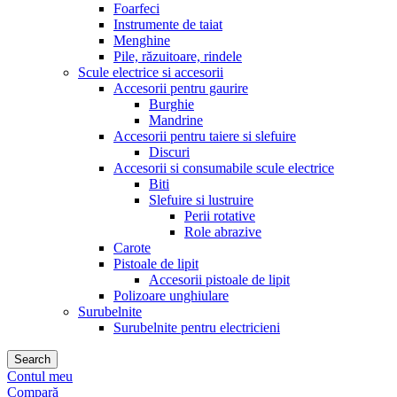
Foarfeci
Instrumente de taiat
Menghine
Pile, răzuitoare, rindele
Scule electrice si accesorii
Accesorii pentru gaurire
Burghie
Mandrine
Accesorii pentru taiere si slefuire
Discuri
Accesorii si consumabile scule electrice
Biti
Slefuire si lustruire
Perii rotative
Role abrazive
Carote
Pistoale de lipit
Accesorii pistoale de lipit
Polizoare unghiulare
Surubelnite
Surubelnite pentru electricieni
Search
Contul meu
Compară