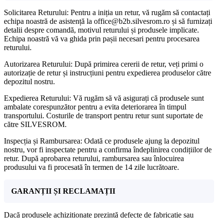
Solicitarea Returului: Pentru a iniția un retur, vă rugăm să contactați
echipa noastră de asistență la office@b2b.silvesrom.ro și să furnizați
detalii despre comandă, motivul returului și produsele implicate.
Echipa noastră vă va ghida prin pașii necesari pentru procesarea
returului.
Autorizarea Returului: După primirea cererii de retur, veți primi o
autorizație de retur și instrucțiuni pentru expedierea produselor către
depozitul nostru.
Expedierea Returului: Vă rugăm să vă asigurați că produsele sunt
ambalate corespunzător pentru a evita deteriorarea în timpul
transportului. Costurile de transport pentru retur sunt suportate de
către SILVESROM.
Inspecția și Rambursarea: Odată ce produsele ajung la depozitul
nostru, vor fi inspectate pentru a confirma îndeplinirea condițiilor de
retur. După aprobarea returului, rambursarea sau înlocuirea
produsului va fi procesată în termen de 14 zile lucrătoare.
GARANȚII ȘI RECLAMAȚII
Dacă produsele achiziționate prezintă defecte de fabricație sau