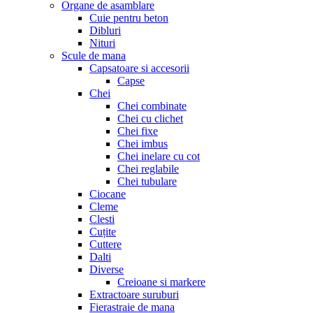
Organe de asamblare
Cuie pentru beton
Dibluri
Nituri
Scule de mana
Capsatoare si accesorii
Capse
Chei
Chei combinate
Chei cu clichet
Chei fixe
Chei imbus
Chei inelare cu cot
Chei reglabile
Chei tubulare
Ciocane
Cleme
Clesti
Cuțite
Cuttere
Dalti
Diverse
Creioane si markere
Extractoare suruburi
Fierastraie de mana