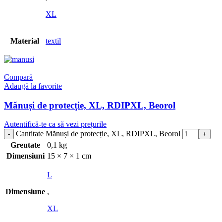
XL
Material
textil
Compară
Adaugă la favorite
Mănuși de protecție, XL, RDIPXL, Beorol
Autentifică-te ca să vezi prețurile
Cantitate Mănuși de protecție, XL, RDIPXL, Beorol
Greutate
0,1 kg
Dimensiuni
15 × 7 × 1 cm
L
Dimensiune
,
XL