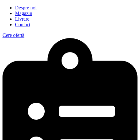
Despre noi
Magazin
Livrare
Contact
Cere ofertă