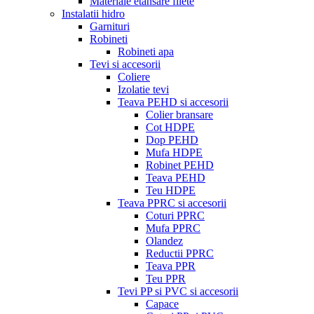
Materiale etansare filete
Instalatii hidro
Garnituri
Robineti
Robineti apa
Tevi si accesorii
Coliere
Izolatie tevi
Teava PEHD si accesorii
Colier bransare
Cot HDPE
Dop PEHD
Mufa HDPE
Robinet PEHD
Teava PEHD
Teu HDPE
Teava PPRC si accesorii
Coturi PPRC
Mufa PPRC
Olandez
Reductii PPRC
Teava PPR
Teu PPR
Tevi PP si PVC si accesorii
Capace