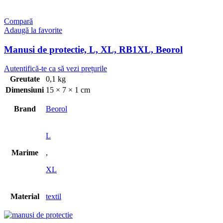
Compară
Adaugă la favorite
Manusi de protectie, L, XL, RB1XL, Beorol
Autentifică-te ca să vezi prețurile
Greutate
0,1 kg
Dimensiuni
15 × 7 × 1 cm
Brand
Beorol
L
Marime
,
XL
Material
textil