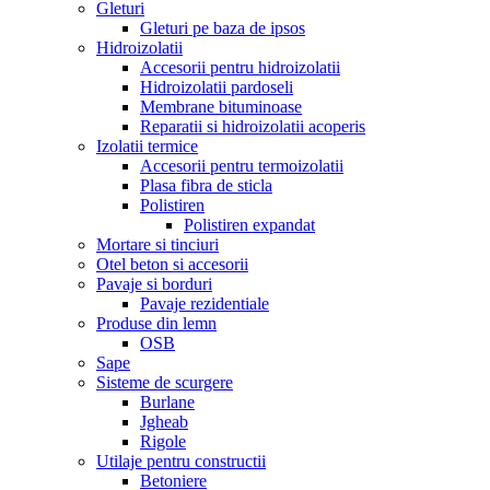
Gleturi
Gleturi pe baza de ipsos
Hidroizolatii
Accesorii pentru hidroizolatii
Hidroizolatii pardoseli
Membrane bituminoase
Reparatii si hidroizolatii acoperis
Izolatii termice
Accesorii pentru termoizolatii
Plasa fibra de sticla
Polistiren
Polistiren expandat
Mortare si tinciuri
Otel beton si accesorii
Pavaje si borduri
Pavaje rezidentiale
Produse din lemn
OSB
Sape
Sisteme de scurgere
Burlane
Jgheab
Rigole
Utilaje pentru constructii
Betoniere