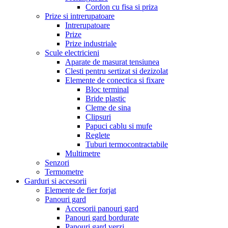
Cordon cu fisa si priza
Prize si intrerupatoare
Intrerupatoare
Prize
Prize industriale
Scule electricieni
Aparate de masurat tensiunea
Clesti pentru sertizat si dezizolat
Elemente de conectica si fixare
Bloc terminal
Bride plastic
Cleme de sina
Clipsuri
Papuci cablu si mufe
Reglete
Tuburi termocontractabile
Multimetre
Senzori
Termometre
Garduri si accesorii
Elemente de fier forjat
Panouri gard
Accesorii panouri gard
Panouri gard bordurate
Panouri gard verzi