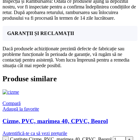
Inspecția și Rambursarea: Odată ce produsele ajung la depozitul
nostru, vor fi inspectate pentru a confirma îndeplinirea condițiilor de
retur. După aprobarea returului, rambursarea sau înlocuirea
produsului va fi procesată în termen de 14 zile lucrătoare.
GARANȚII ȘI RECLAMAȚII
Dacă produsele achiziționate prezintă defecte de fabricație sau
probleme funcționale în perioada de garanție, vă rugăm să ne
contactați pentru asistență. Vom lucra împreună pentru a remedia
situația cât mai repede posibil.
Produse similare
Compară
Adaugă la favorite
Cizme, PVC, marimea 40, CPVC, Beorol
Autentifică-te ca să vezi prețurile
Cantitate Cizme, PVC, marimea 40, CPVC, Beorol