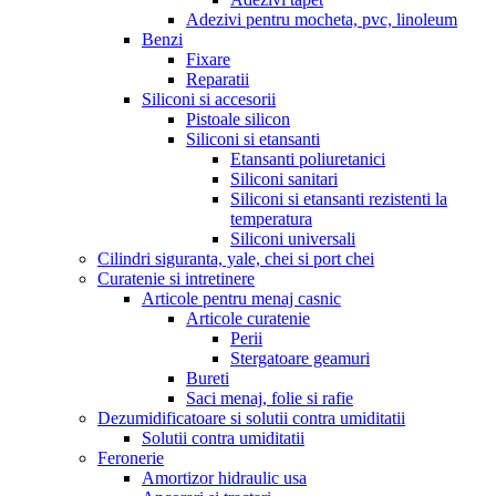
Adezivi pentru mocheta, pvc, linoleum
Benzi
Fixare
Reparatii
Siliconi si accesorii
Pistoale silicon
Siliconi si etansanti
Etansanti poliuretanici
Siliconi sanitari
Siliconi si etansanti rezistenti la
temperatura
Siliconi universali
Cilindri siguranta, yale, chei si port chei
Curatenie si intretinere
Articole pentru menaj casnic
Articole curatenie
Perii
Stergatoare geamuri
Bureti
Saci menaj, folie si rafie
Dezumidificatoare si solutii contra umiditatii
Solutii contra umiditatii
Feronerie
Amortizor hidraulic usa