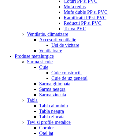
Coturi PP si PVC
Mufa redus
Mufe duble PP si PVC
Ramificatii PP si PVC
Reductii PP si PVC
Teava PVC
Ventilatie, climatizare
Accesorii ventilatie
Usi de vizitare
Ventilatoare
Produse metalurgice
Sarma si cuie
Cuie
Cuie constructii
Cuie de uz general
Sarma ghimpata
Sarma neagra
Sarma zincata
Tabla
Tabla aluminiu
Tabla neagra
Tabla zincata
Tevi si profile metalice
Cornier
Otel lat