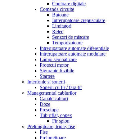
Contoare digitale
Comanda circuite
Butoane
Intrerupatoare crepusculare
Limitatori
Relee
Senzori de miscare
Temporizatoare
Intrerupatoare automate diferentiale
Intrerupatoare automate modulare
Lampi semnalizare
Protectii motor
Sigurante fuzibile
Startere
Interfonie si sonerii
Sonerii cu fir / fara fir
Managementul cablurilor
Canale cabluri
Doze
Presetupe
Tub riflat, copex
Fir spion
Prelungitoare, triple, fise
Fise
Prelungitoare