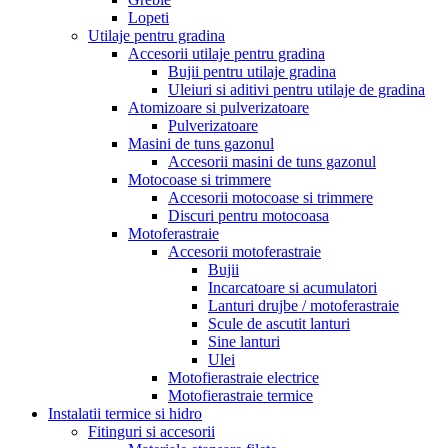
Lopeti
Utilaje pentru gradina
Accesorii utilaje pentru gradina
Bujii pentru utilaje gradina
Uleiuri si aditivi pentru utilaje de gradina
Atomizoare si pulverizatoare
Pulverizatoare
Masini de tuns gazonul
Accesorii masini de tuns gazonul
Motocoase si trimmere
Accesorii motocoase si trimmere
Discuri pentru motocoasa
Motoferastraie
Accesorii motoferastraie
Bujii
Incarcatoare si acumulatori
Lanturi drujbe / motoferastraie
Scule de ascutit lanturi
Sine lanturi
Ulei
Motofierastraie electrice
Motofierastraie termice
Instalatii termice si hidro
Fitinguri si accesorii