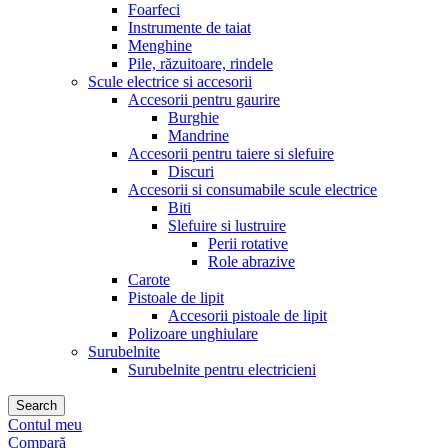
Foarfeci
Instrumente de taiat
Menghine
Pile, răzuitoare, rindele
Scule electrice si accesorii
Accesorii pentru gaurire
Burghie
Mandrine
Accesorii pentru taiere si slefuire
Discuri
Accesorii si consumabile scule electrice
Biti
Slefuire si lustruire
Perii rotative
Role abrazive
Carote
Pistoale de lipit
Accesorii pistoale de lipit
Polizoare unghiulare
Surubelnite
Surubelnite pentru electricieni
Search
Contul meu
Compară