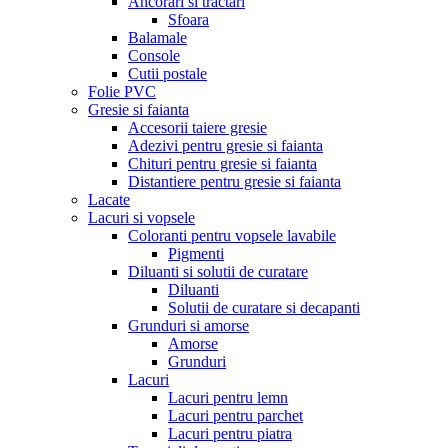
Ancorari si tractari
Sfoara
Balamale
Console
Cutii postale
Folie PVC
Gresie si faianta
Accesorii taiere gresie
Adezivi pentru gresie si faianta
Chituri pentru gresie si faianta
Distantiere pentru gresie si faianta
Lacate
Lacuri si vopsele
Coloranti pentru vopsele lavabile
Pigmenti
Diluanti si solutii de curatare
Diluanti
Solutii de curatare si decapanti
Grunduri si amorse
Amorse
Grunduri
Lacuri
Lacuri pentru lemn
Lacuri pentru parchet
Lacuri pentru piatra