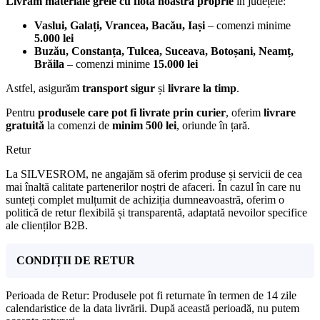
Livrăm materiale grele cu flota noastră proprie
în județele:
Vaslui, Galați, Vrancea, Bacău, Iași
– comenzi minime
5.000 lei
Buzău, Constanța, Tulcea, Suceava, Botoșani, Neamț,
Brăila
– comenzi minime
15.000 lei
Astfel, asigurăm
transport sigur
și
livrare la timp
.
Pentru
produsele care pot fi livrate prin curier
, oferim
livrare
gratuită
la comenzi de
minim 500 lei
, oriunde în țară.
Retur
La SILVESROM, ne angajăm să oferim produse și servicii de cea
mai înaltă calitate partenerilor noștri de afaceri. În cazul în care nu
sunteți complet mulțumit de achiziția dumneavoastră, oferim o
politică de retur flexibilă și transparentă, adaptată nevoilor specifice
ale clienților B2B.
CONDIȚII DE RETUR
Perioada de Retur: Produsele pot fi returnate în termen de 14 zile
calendaristice de la data livrării. După această perioadă, nu putem