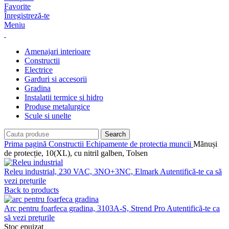
Favorite
Înregistreză-te
Meniu
Amenajari interioare
Constructii
Electrice
Garduri si accesorii
Gradina
Instalatii termice si hidro
Produse metalurgice
Scule si unelte
Search
Prima pagină
Constructii
Echipamente de protectia muncii
Mănuși
de protecție, 10(XL), cu nitril galben, Tolsen
Releu industrial, 230 VAC, 3NO+3NC, Elmark
Autentifică-te ca să
vezi prețurile
Back to products
Arc pentru foarfeca gradina, 3103A-S, Strend Pro
Autentifică-te ca
să vezi prețurile
Stoc epuizat