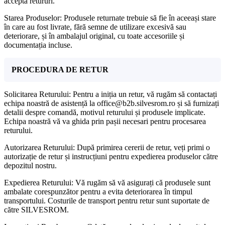
accepta retururi.
Starea Produselor: Produsele returnate trebuie să fie în aceeași stare
în care au fost livrate, fără semne de utilizare excesivă sau
deteriorare, și în ambalajul original, cu toate accesoriile și
documentația incluse.
PROCEDURA DE RETUR
Solicitarea Returului: Pentru a iniția un retur, vă rugăm să contactați
echipa noastră de asistență la office@b2b.silvesrom.ro și să furnizați
detalii despre comandă, motivul returului și produsele implicate.
Echipa noastră vă va ghida prin pașii necesari pentru procesarea
returului.
Autorizarea Returului: După primirea cererii de retur, veți primi o
autorizație de retur și instrucțiuni pentru expedierea produselor către
depozitul nostru.
Expedierea Returului: Vă rugăm să vă asigurați că produsele sunt
ambalate corespunzător pentru a evita deteriorarea în timpul
transportului. Costurile de transport pentru retur sunt suportate de
către SILVESROM.