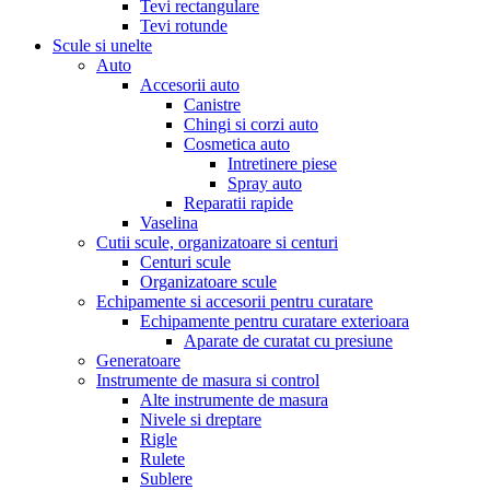
Tevi rectangulare
Tevi rotunde
Scule si unelte
Auto
Accesorii auto
Canistre
Chingi si corzi auto
Cosmetica auto
Intretinere piese
Spray auto
Reparatii rapide
Vaselina
Cutii scule, organizatoare si centuri
Centuri scule
Organizatoare scule
Echipamente si accesorii pentru curatare
Echipamente pentru curatare exterioara
Aparate de curatat cu presiune
Generatoare
Instrumente de masura si control
Alte instrumente de masura
Nivele si dreptare
Rigle
Rulete
Sublere