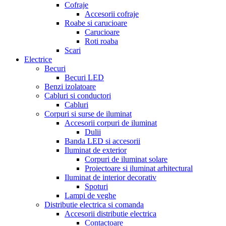
Cofraje
Accesorii cofraje
Roabe si carucioare
Carucioare
Roti roaba
Scari
Electrice
Becuri
Becuri LED
Benzi izolatoare
Cabluri si conductori
Cabluri
Corpuri si surse de iluminat
Accesorii corpuri de iluminat
Dulii
Banda LED si accesorii
Iluminat de exterior
Corpuri de iluminat solare
Proiectoare si iluminat arhitectural
Iluminat de interior decorativ
Spoturi
Lampi de veghe
Distributie electrica si comanda
Accesorii distributie electrica
Contactoare