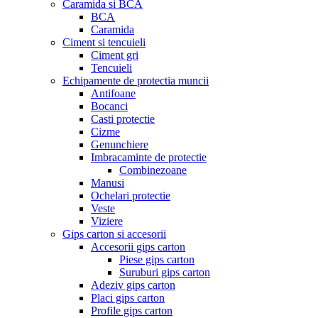
Caramida si BCA
BCA
Caramida
Ciment si tencuieli
Ciment gri
Tencuieli
Echipamente de protectia muncii
Antifoane
Bocanci
Casti protectie
Cizme
Genunchiere
Imbracaminte de protectie
Combinezoane
Manusi
Ochelari protectie
Veste
Viziere
Gips carton si accesorii
Accesorii gips carton
Piese gips carton
Suruburi gips carton
Adeziv gips carton
Placi gips carton
Profile gips carton