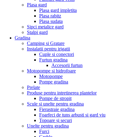
Plasa gard
Plasa gard impletita
Plasa rabitz
Plasa sudata
Sipci metalice gard
Stalpi gard
Gradina
Camping si Gratare
Instalatii pentru irigatii
Cuple si conectori
Furtun gradina
Accesorii furtun
Motopompe si hidrofoare
Motopompe
Pompe gradina
Prelate
Produse pentru intretinerea plantelor
Pompe de stropit
Scule si unelte pentru gradina
Fierastraie gradina
Foarfeci de tuns arbusti si gard viu
Topoare și securi
Unelte pentru gradina
Furci
Greble