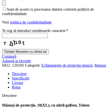
Sunt de acord cu procesarea datelor conform politicii de
confidentialitate
Vezi
politica de confidentialitate
Te rog să introduci următoarele caractere:
*
Trimite! Revenim cu oferta ta!
Your
Compară
Website
Adaugă la favorite
*
SKU:
120105
Categorii:
Echipamente de protectia muncii
,
Manusi
Descriere
Specificații
Livrare
Retur
Descriere
Mănuși de protecție, 10(XL), cu nitril galben, Tolsen