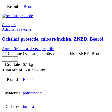
Brand
Beorol
Compară
Adaugă la favorite
Ochelari protectie, culoare inchisa, ZNBD, Beorol
Autentifică-te ca să vezi prețurile
Cantitate Ochelari protectie, culoare inchisa, ZNBD, Beorol
Greutate
0,1 kg
Dimensiuni
15 × 2 × 4 cm
Brand
Beorol
Material
policarbonat
Culoare
inchisa