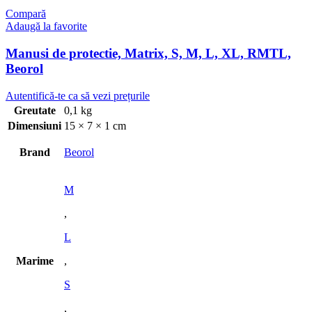
Compară
Adaugă la favorite
Manusi de protectie, Matrix, S, M, L, XL, RMTL,
Beorol
Autentifică-te ca să vezi prețurile
Greutate
0,1 kg
Dimensiuni
15 × 7 × 1 cm
Brand
Beorol
M
,
L
Marime
,
S
,