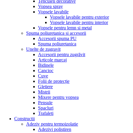
Tencuieli decorative
Vopsea spray
Vopsele lavabile
Vopsele lavabile pentru exterior
Vopsele lavabile pentru interior
Vopsele pentru lemn si metal
Spuma poliuretanica si accesorii
Accesorii spuma PU
Spuma poliuretanica
Unelte de zugravit
Accesorii pentru zugrăvit
Articole marcaj
Bidinele
Cancioc
Cuve
Folii de protecție
Gletiere
Mistrii
Mixere pentru vopsea
Pensule
Spacluri
Trafaleti
Constructii
Adeziv pentru termoizolatie
Adezivi polistiren