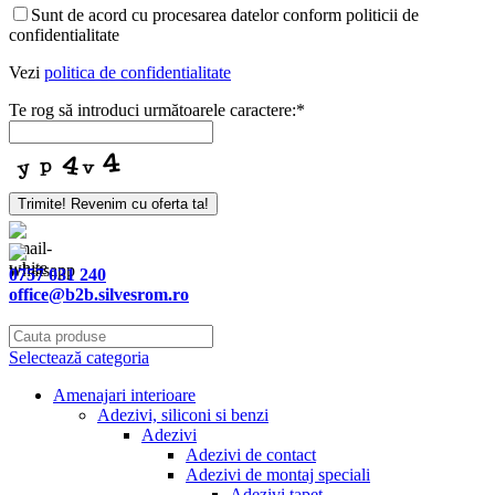
Sunt de acord cu procesarea datelor conform politicii de
confidentialitate
Vezi
politica de confidentialitate
Te rog să introduci următoarele caractere:
*
Trimite! Revenim cu oferta ta!
0757 031 240
office@b2b.silvesrom.ro
Selectează categoria
Amenajari interioare
Adezivi, siliconi si benzi
Adezivi
Adezivi de contact
Adezivi de montaj speciali
Adezivi tapet