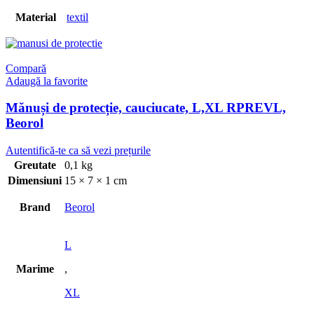
Material
textil
Compară
Adaugă la favorite
Mănuși de protecție, cauciucate, L,XL RPREVL,
Beorol
Autentifică-te ca să vezi prețurile
Greutate
0,1 kg
Dimensiuni
15 × 7 × 1 cm
Brand
Beorol
L
Marime
,
XL