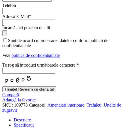
Telefon
Adresă E-Mail
*
Încarcă aici poze cu detalii
Sunt de acord cu procesarea datelor conform politicii de
confidentialitate
Vezi
politica de confidentialitate
Te rog să introduci următoarele caractere:
*
Trimite! Revenim cu oferta ta!
Website
Compară
URL
Adaugă la favorite
*
SKU:
109773
Categorii:
Amenajari interioare
,
Trafaleti
,
Unelte de
zugravit
Descriere
Specificații