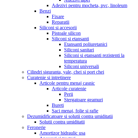
Adezivi pentru mocheta, pvc, linoleum
Benzi
Fixare
Reparatii
Siliconi si accesorii
Pistoale silicon
Siliconi si etansanti
Etansanti poliuretanici
Siliconi sanitari
Siliconi si etansanti rezistenti la
temperatura
Siliconi universali
Cilindri siguranta, yale, chei si port chei
Curatenie si intretinere
Articole pentru menaj casnic
Articole curatenie
Perii
Stergatoare geamuri
Bureti
Saci menaj, folie si rafie
Dezumidificatoare si solutii contra umiditatii
Solutii contra umiditatii
Feronerie
Amortizor hidraulic usa