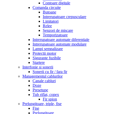
Contoare digitale
Comanda circuite
Butoane
Intrerupatoare crepusculare
Limitatori
Relee
Senzori de miscare
Temporizatoare
Intrerupatoare automate diferentiale
Intrerupatoare automate modulare
Lampi semnalizare
Protectii motor
Sigurante fuzibile
Startere
Interfonie si sonerii
Sonerii cu fir / fara fir
Managementul cablurilor
Canale cabluri
Doze
Presetupe
Tub riflat, copex
Fir spion
Prelungitoare, triple, fise
Fise
Prelungitoare