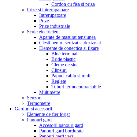
Cordon cu fisa si priza
Prize si intrerupatoare
Intrerupatoare
Prize
Prize industriale
Scule electricieni
Aparate de masurat tensiunea
Clesti pentru sertizat si dezizolat
Elemente de conectica si fixare
Bloc terminal
Bride plastic
Cleme de sina
Clipsuri
Papuci cablu si mufe
Reglete
Tuburi termocontractabile
Multimetre
Senzori
Termometre
Garduri si accesorii
Elemente de fier forjat
Panouri gard
Accesorii panouri gard
Panouri gard bordurate
Panouri gard verzi