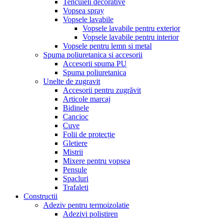
Tencuieli decorative
Vopsea spray
Vopsele lavabile
Vopsele lavabile pentru exterior
Vopsele lavabile pentru interior
Vopsele pentru lemn si metal
Spuma poliuretanica si accesorii
Accesorii spuma PU
Spuma poliuretanica
Unelte de zugravit
Accesorii pentru zugrăvit
Articole marcaj
Bidinele
Cancioc
Cuve
Folii de protecție
Gletiere
Mistrii
Mixere pentru vopsea
Pensule
Spacluri
Trafaleti
Constructii
Adeziv pentru termoizolatie
Adezivi polistiren