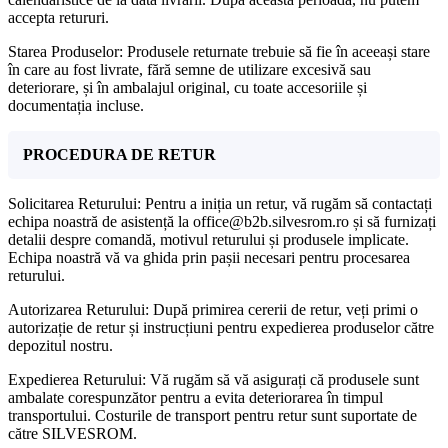
accepta retururi.
Starea Produselor: Produsele returnate trebuie să fie în aceeași stare
în care au fost livrate, fără semne de utilizare excesivă sau
deteriorare, și în ambalajul original, cu toate accesoriile și
documentația incluse.
PROCEDURA DE RETUR
Solicitarea Returului: Pentru a iniția un retur, vă rugăm să contactați
echipa noastră de asistență la office@b2b.silvesrom.ro și să furnizați
detalii despre comandă, motivul returului și produsele implicate.
Echipa noastră vă va ghida prin pașii necesari pentru procesarea
returului.
Autorizarea Returului: După primirea cererii de retur, veți primi o
autorizație de retur și instrucțiuni pentru expedierea produselor către
depozitul nostru.
Expedierea Returului: Vă rugăm să vă asigurați că produsele sunt
ambalate corespunzător pentru a evita deteriorarea în timpul
transportului. Costurile de transport pentru retur sunt suportate de
către SILVESROM.