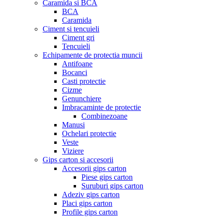
Caramida si BCA
BCA
Caramida
Ciment si tencuieli
Ciment gri
Tencuieli
Echipamente de protectia muncii
Antifoane
Bocanci
Casti protectie
Cizme
Genunchiere
Imbracaminte de protectie
Combinezoane
Manusi
Ochelari protectie
Veste
Viziere
Gips carton si accesorii
Accesorii gips carton
Piese gips carton
Suruburi gips carton
Adeziv gips carton
Placi gips carton
Profile gips carton