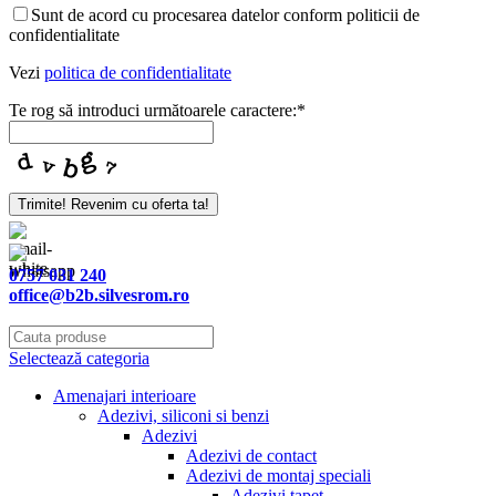
Sunt de acord cu procesarea datelor conform politicii de
confidentialitate
Vezi
politica de confidentialitate
Te rog să introduci următoarele caractere:
*
Trimite! Revenim cu oferta ta!
Contact
Email
*
0757 031 240
office@b2b.silvesrom.ro
Selectează categoria
Amenajari interioare
Adezivi, siliconi si benzi
Adezivi
Adezivi de contact
Adezivi de montaj speciali
Adezivi tapet