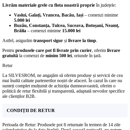
Livrăm materiale grele cu flota noastră proprie
în județele:
Vaslui, Galați, Vrancea, Bacău, Iași
– comenzi minime
5.000 lei
Buzău, Constanța, Tulcea, Suceava, Botoșani, Neamț,
Brăila
– comenzi minime
15.000 lei
Astfel, asigurăm
transport sigur
și
livrare la timp
.
Pentru
produsele care pot fi livrate prin curier
, oferim
livrare
gratuită
la comenzi de
minim 500 lei
, oriunde în țară.
Retur
La SILVESROM, ne angajăm să oferim produse și servicii de cea
mai înaltă calitate partenerilor noștri de afaceri. În cazul în care nu
sunteți complet mulțumit de achiziția dumneavoastră, oferim o
politică de retur flexibilă și transparentă, adaptată nevoilor specifice
ale clienților B2B.
CONDIȚII DE RETUR
Perioada de Retur: Produsele pot fi returnate în termen de 14 zile
calendaristice de la data livrării. După această perioadă, nu putem