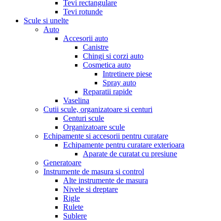
Tevi rectangulare
Tevi rotunde
Scule si unelte
Auto
Accesorii auto
Canistre
Chingi si corzi auto
Cosmetica auto
Intretinere piese
Spray auto
Reparatii rapide
Vaselina
Cutii scule, organizatoare si centuri
Centuri scule
Organizatoare scule
Echipamente si accesorii pentru curatare
Echipamente pentru curatare exterioara
Aparate de curatat cu presiune
Generatoare
Instrumente de masura si control
Alte instrumente de masura
Nivele si dreptare
Rigle
Rulete
Sublere