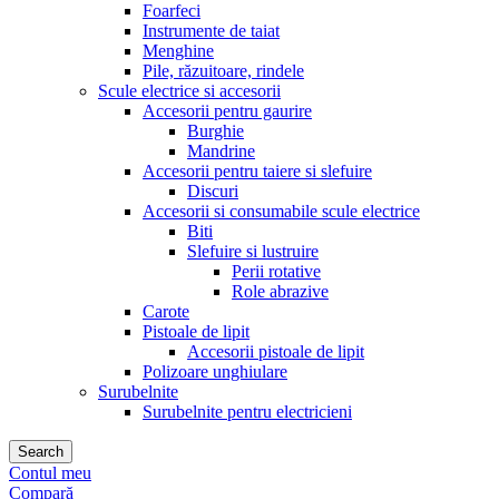
Foarfeci
Instrumente de taiat
Menghine
Pile, răzuitoare, rindele
Scule electrice si accesorii
Accesorii pentru gaurire
Burghie
Mandrine
Accesorii pentru taiere si slefuire
Discuri
Accesorii si consumabile scule electrice
Biti
Slefuire si lustruire
Perii rotative
Role abrazive
Carote
Pistoale de lipit
Accesorii pistoale de lipit
Polizoare unghiulare
Surubelnite
Surubelnite pentru electricieni
Search
Contul meu
Compară