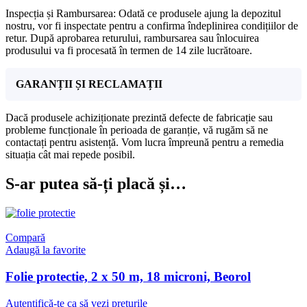
Inspecția și Rambursarea: Odată ce produsele ajung la depozitul
nostru, vor fi inspectate pentru a confirma îndeplinirea condițiilor de
retur. După aprobarea returului, rambursarea sau înlocuirea
produsului va fi procesată în termen de 14 zile lucrătoare.
GARANȚII ȘI RECLAMAȚII
Dacă produsele achiziționate prezintă defecte de fabricație sau
probleme funcționale în perioada de garanție, vă rugăm să ne
contactați pentru asistență. Vom lucra împreună pentru a remedia
situația cât mai repede posibil.
S-ar putea să-ți placă și…
Compară
Adaugă la favorite
Folie protectie, 2 x 50 m, 18 microni, Beorol
Autentifică-te ca să vezi prețurile