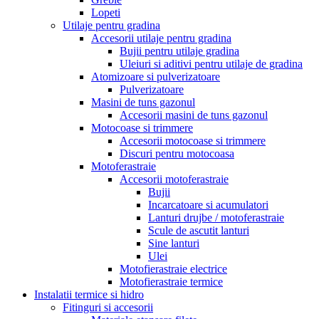
Lopeti
Utilaje pentru gradina
Accesorii utilaje pentru gradina
Bujii pentru utilaje gradina
Uleiuri si aditivi pentru utilaje de gradina
Atomizoare si pulverizatoare
Pulverizatoare
Masini de tuns gazonul
Accesorii masini de tuns gazonul
Motocoase si trimmere
Accesorii motocoase si trimmere
Discuri pentru motocoasa
Motoferastraie
Accesorii motoferastraie
Bujii
Incarcatoare si acumulatori
Lanturi drujbe / motoferastraie
Scule de ascutit lanturi
Sine lanturi
Ulei
Motofierastraie electrice
Motofierastraie termice
Instalatii termice si hidro
Fitinguri si accesorii