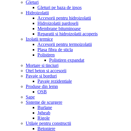
Gleturi
Gleturi pe baza de ipsos
Hidroizolatii
Accesorii pentru hidroizolatii
Hidroizolatii pardoseli
Membrane bituminoase
Reparatii si hidroizolatii acoperis
Izolatii termice
Accesorii pentru termoizolatii
Plasa fibra de sticla
Polistiren
Polistiren expandat
Mortare si tinciuri
Otel beton si accesorii
Pavaje si borduri
Pavaje rezidentiale
Produse din lemn
OSB
Sape
Sisteme de scurgere
Burlane
Jgheab
Rigole
Utilaje pentru constructii
Betoniere