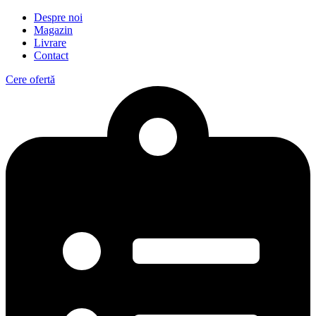
Despre noi
Magazin
Livrare
Contact
Cere ofertă