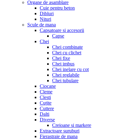
Organe de asamblare
Cuie pentru beton
Dibluri
Nituri
Scule de mana
Capsatoare si accesorii
Capse
Chei
Chei combinate
Chei cu clichet
Chei fixe
Chei imbus
Chei inelare cu cot
Chei reglabile
Chei tubulare
Ciocane
Cleme
Clesti
Cuțite
Cuttere
Dalti
Diverse
Creioane si markere
Extractoare suruburi
Fierastraie de mana