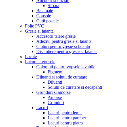
Ancorari si tractari
Sfoara
Balamale
Console
Cutii postale
Folie PVC
Gresie si faianta
Accesorii taiere gresie
Adezivi pentru gresie si faianta
Chituri pentru gresie si faianta
Distantiere pentru gresie si faianta
Lacate
Lacuri si vopsele
Coloranti pentru vopsele lavabile
Pigmenti
Diluanti si solutii de curatare
Diluanti
Solutii de curatare si decapanti
Grunduri si amorse
Amorse
Grunduri
Lacuri
Lacuri pentru lemn
Lacuri pentru parchet
Lacuri pentru piatra