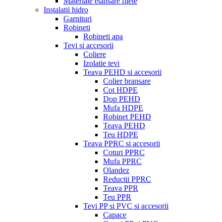
Materiale etansare filete
Instalatii hidro
Garnituri
Robineti
Robineti apa
Tevi si accesorii
Coliere
Izolatie tevi
Teava PEHD si accesorii
Colier bransare
Cot HDPE
Dop PEHD
Mufa HDPE
Robinet PEHD
Teava PEHD
Teu HDPE
Teava PPRC si accesorii
Coturi PPRC
Mufa PPRC
Olandez
Reductii PPRC
Teava PPR
Teu PPR
Tevi PP si PVC si accesorii
Capace