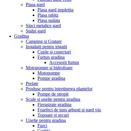
Plasa gard
Plasa gard impletita
Plasa rabitz
Plasa sudata
Sipci metalice gard
Stalpi gard
Gradina
Camping si Gratare
Instalatii pentru irigatii
Cuple si conectori
Furtun gradina
Accesorii furtun
Motopompe si hidrofoare
Motopompe
Pompe gradina
Prelate
Produse pentru intretinerea plantelor
Pompe de stropit
Scule si unelte pentru gradina
Fierastraie gradina
Foarfeci de tuns arbusti si gard viu
Topoare și securi
Unelte pentru gradina
Furci
Greble