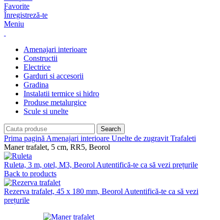
Favorite
Înregistreză-te
Meniu
Amenajari interioare
Constructii
Electrice
Garduri si accesorii
Gradina
Instalatii termice si hidro
Produse metalurgice
Scule si unelte
Search
Prima pagină
Amenajari interioare
Unelte de zugravit
Trafaleti
Maner trafalet, 5 cm, RR5, Beorol
Ruleta, 3 m, otel, M3, Beorol
Autentifică-te ca să vezi prețurile
Back to products
Rezerva trafalet, 45 x 180 mm, Beorol
Autentifică-te ca să vezi
prețurile