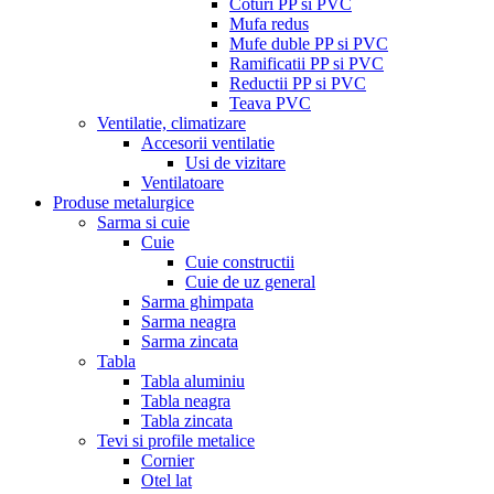
Coturi PP si PVC
Mufa redus
Mufe duble PP si PVC
Ramificatii PP si PVC
Reductii PP si PVC
Teava PVC
Ventilatie, climatizare
Accesorii ventilatie
Usi de vizitare
Ventilatoare
Produse metalurgice
Sarma si cuie
Cuie
Cuie constructii
Cuie de uz general
Sarma ghimpata
Sarma neagra
Sarma zincata
Tabla
Tabla aluminiu
Tabla neagra
Tabla zincata
Tevi si profile metalice
Cornier
Otel lat