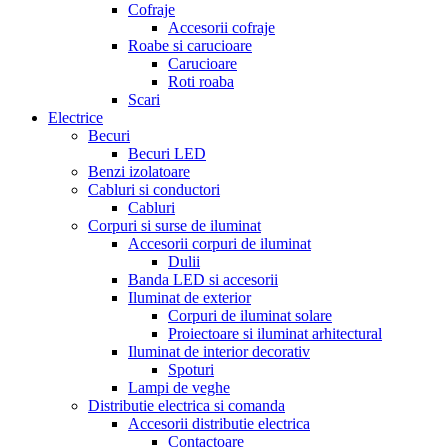
Cofraje
Accesorii cofraje
Roabe si carucioare
Carucioare
Roti roaba
Scari
Electrice
Becuri
Becuri LED
Benzi izolatoare
Cabluri si conductori
Cabluri
Corpuri si surse de iluminat
Accesorii corpuri de iluminat
Dulii
Banda LED si accesorii
Iluminat de exterior
Corpuri de iluminat solare
Proiectoare si iluminat arhitectural
Iluminat de interior decorativ
Spoturi
Lampi de veghe
Distributie electrica si comanda
Accesorii distributie electrica
Contactoare