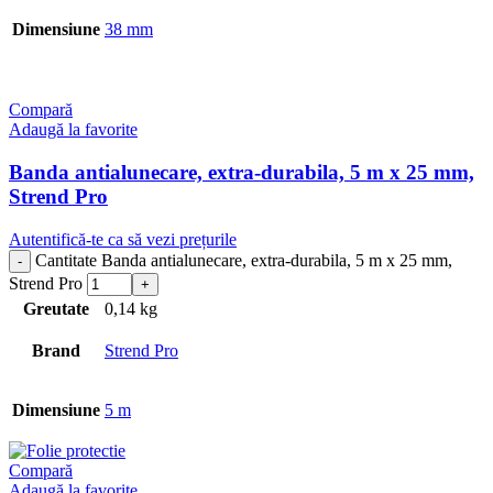
Dimensiune
38 mm
Compară
Adaugă la favorite
Banda antialunecare, extra-durabila, 5 m x 25 mm,
Strend Pro
Autentifică-te ca să vezi prețurile
Cantitate Banda antialunecare, extra-durabila, 5 m x 25 mm,
Strend Pro
Greutate
0,14 kg
Brand
Strend Pro
Dimensiune
5 m
Compară
Adaugă la favorite