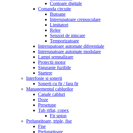
Contoare digitale
Comanda circuite
Butoane
Intrerupatoare crepusculare
Limitatori
Relee
Senzori de miscare
Temporizatoare
Intrerupatoare automate diferentiale
Intrerupatoare automate modulare
Lampi semnalizare
Protectii motor
Sigurante fuzibile
Startere
Interfonie si sonerii
Sonerii cu fir / fara fir
Managementul cablurilor
Canale cabluri
Doze
Presetupe
Tub riflat, copex
Fir spion
Prelungitoare, triple, fise
Fise
Prelungitoare