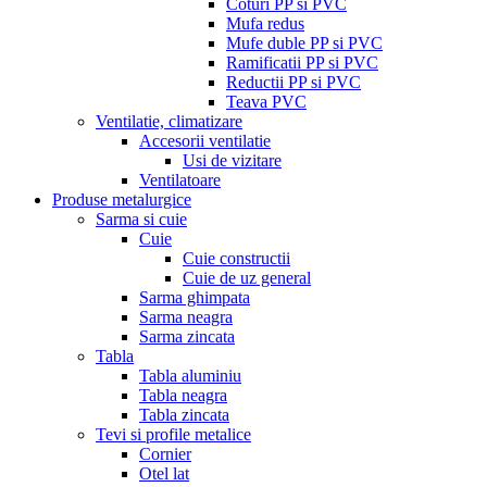
Coturi PP si PVC
Mufa redus
Mufe duble PP si PVC
Ramificatii PP si PVC
Reductii PP si PVC
Teava PVC
Ventilatie, climatizare
Accesorii ventilatie
Usi de vizitare
Ventilatoare
Produse metalurgice
Sarma si cuie
Cuie
Cuie constructii
Cuie de uz general
Sarma ghimpata
Sarma neagra
Sarma zincata
Tabla
Tabla aluminiu
Tabla neagra
Tabla zincata
Tevi si profile metalice
Cornier
Otel lat