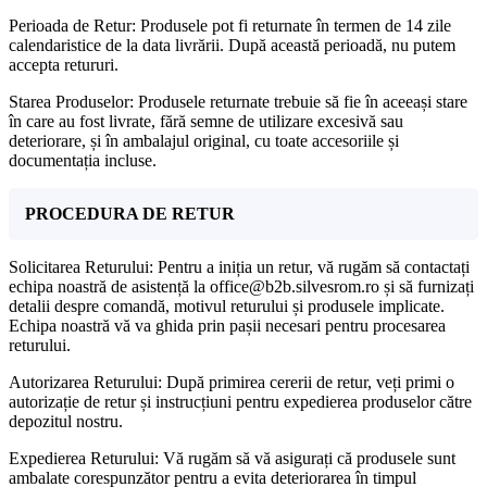
Perioada de Retur: Produsele pot fi returnate în termen de 14 zile
calendaristice de la data livrării. După această perioadă, nu putem
accepta retururi.
Starea Produselor: Produsele returnate trebuie să fie în aceeași stare
în care au fost livrate, fără semne de utilizare excesivă sau
deteriorare, și în ambalajul original, cu toate accesoriile și
documentația incluse.
PROCEDURA DE RETUR
Solicitarea Returului: Pentru a iniția un retur, vă rugăm să contactați
echipa noastră de asistență la office@b2b.silvesrom.ro și să furnizați
detalii despre comandă, motivul returului și produsele implicate.
Echipa noastră vă va ghida prin pașii necesari pentru procesarea
returului.
Autorizarea Returului: După primirea cererii de retur, veți primi o
autorizație de retur și instrucțiuni pentru expedierea produselor către
depozitul nostru.
Expedierea Returului: Vă rugăm să vă asigurați că produsele sunt
ambalate corespunzător pentru a evita deteriorarea în timpul