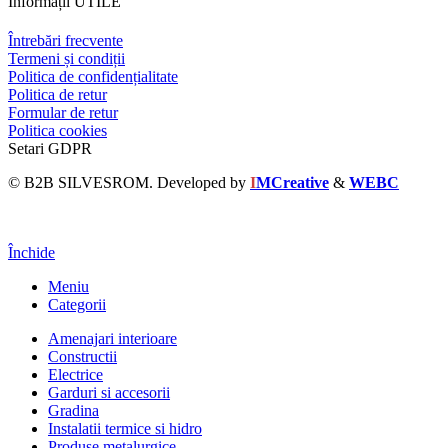
Informații UTILE
Întrebări frecvente
Termeni și condiții
Politica de confidențialitate
Politica de retur
Formular de retur
Politica cookies
Setari GDPR
© B2B SILVESROM. Developed by
I
MCreative
&
WEBC
Închide
Meniu
Categorii
Amenajari interioare
Constructii
Electrice
Garduri si accesorii
Gradina
Instalatii termice si hidro
Produse metalurgice