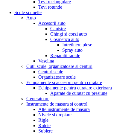
Tevi rectangulare
Tevi rotunde
Scule si unelte
Auto
Accesorii auto
Canistre
Chingi si corzi auto
Cosmetica auto
Intretinere piese
Spray auto
Reparatii rapide
Vaselina
Cutii scule, organizatoare si centuri
Centuri scule
Organizatoare scule
Echipamente si accesorii pentru curatare
Echipamente pentru curatare exterioara
Aparate de curatat cu presiune
Generatoare
Instrumente de masura si control
Alte instrumente de masura
Nivele si dreptare
Rigle
Rulete
Sublere