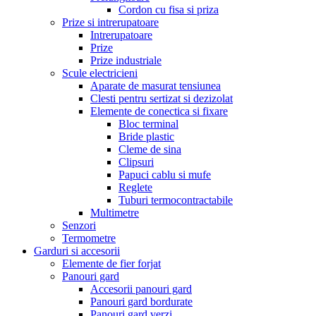
Cordon cu fisa si priza
Prize si intrerupatoare
Intrerupatoare
Prize
Prize industriale
Scule electricieni
Aparate de masurat tensiunea
Clesti pentru sertizat si dezizolat
Elemente de conectica si fixare
Bloc terminal
Bride plastic
Cleme de sina
Clipsuri
Papuci cablu si mufe
Reglete
Tuburi termocontractabile
Multimetre
Senzori
Termometre
Garduri si accesorii
Elemente de fier forjat
Panouri gard
Accesorii panouri gard
Panouri gard bordurate
Panouri gard verzi