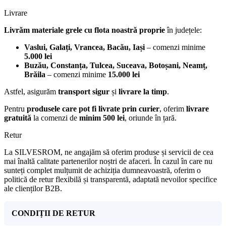
Livrare
Livrăm materiale grele cu flota noastră proprie
în județele:
Vaslui, Galați, Vrancea, Bacău, Iași
– comenzi minime
5.000 lei
Buzău, Constanța, Tulcea, Suceava, Botoșani, Neamț,
Brăila
– comenzi minime
15.000 lei
Astfel, asigurăm
transport sigur
și
livrare la timp
.
Pentru
produsele care pot fi livrate prin curier
, oferim
livrare
gratuită
la comenzi de
minim 500 lei
, oriunde în țară.
Retur
La SILVESROM, ne angajăm să oferim produse și servicii de cea
mai înaltă calitate partenerilor noștri de afaceri. În cazul în care nu
sunteți complet mulțumit de achiziția dumneavoastră, oferim o
politică de retur flexibilă și transparentă, adaptată nevoilor specifice
ale clienților B2B.
CONDIȚII DE RETUR