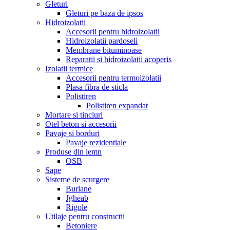
Gleturi
Gleturi pe baza de ipsos
Hidroizolatii
Accesorii pentru hidroizolatii
Hidroizolatii pardoseli
Membrane bituminoase
Reparatii si hidroizolatii acoperis
Izolatii termice
Accesorii pentru termoizolatii
Plasa fibra de sticla
Polistiren
Polistiren expandat
Mortare si tinciuri
Otel beton si accesorii
Pavaje si borduri
Pavaje rezidentiale
Produse din lemn
OSB
Sape
Sisteme de scurgere
Burlane
Jgheab
Rigole
Utilaje pentru constructii
Betoniere