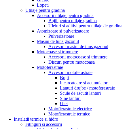
Lopeti
Utilaje pentru gradina
Accesorii utilaje pentru gradina
Bujii pentru utilaje gradina
Uleiuri si aditivi pentru utilaje de gradina
Atomizoare si pulverizatoare
Pulverizatoare
Masini de tuns gazonul
Accesorii masini de tuns gazonul
Motocoase si trimmere
Accesorii motocoase si trimmere
Discuri pentru motocoasa
Motoferastraie
Accesorii motoferastraie
Bujii
Incarcatoare si acumulatori
Lanturi drujbe / motoferastraie
Scule de ascutit lanturi
Sine lanturi
Ulei
Motofierastraie electrice
Motofierastraie termice
Instalatii termice si hidro
Fitinguri si accesorii