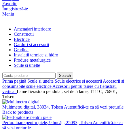
Favorite
Înregistreză-te
Meniu
Amenajari interioare
Constructii
Electrice
Garduri si accesorii
Gradina
Instalatii termice si hidro
Produse metalurgice
Scule si unelte
Search
Prima pagină
Scule si unelte
Scule electrice si accesorii
Accesorii si
consumabile scule electrice
Accesorii pentru taiere cu fierastrau
vertical
Lame fierastrau pendular, set de 5 lame, T111C, 76801,
Tolsen
Multimetru digital, 38034, Tolsen
Autentifică-te ca să vezi prețurile
Back to products
Perforatoare pentru piele, 9 bucăți, 25093, Tolsen
Autentifică-te ca
să vezi prețurile