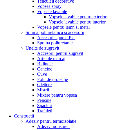
Tencuieli decorative
Vopsea spray
Vopsele lavabile
Vopsele lavabile pentru exterior
Vopsele lavabile pentru interior
Vopsele pentru lemn si metal
Spuma poliuretanica si accesorii
Accesorii spuma PU
Spuma poliuretanica
Unelte de zugravit
Accesorii pentru zugrăvit
Articole marcaj
Bidinele
Cancioc
Cuve
Folii de protecție
Gletiere
Mistrii
Mixere pentru vopsea
Pensule
Spacluri
Trafaleti
Constructii
Adeziv pentru termoizolatie
Adezivi polistiren