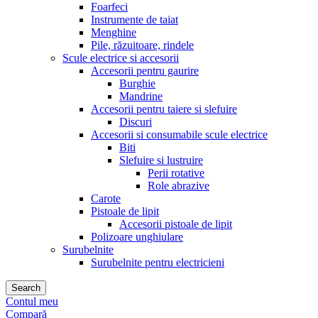
Foarfeci
Instrumente de taiat
Menghine
Pile, răzuitoare, rindele
Scule electrice si accesorii
Accesorii pentru gaurire
Burghie
Mandrine
Accesorii pentru taiere si slefuire
Discuri
Accesorii si consumabile scule electrice
Biti
Slefuire si lustruire
Perii rotative
Role abrazive
Carote
Pistoale de lipit
Accesorii pistoale de lipit
Polizoare unghiulare
Surubelnite
Surubelnite pentru electricieni
Search
Contul meu
Compară