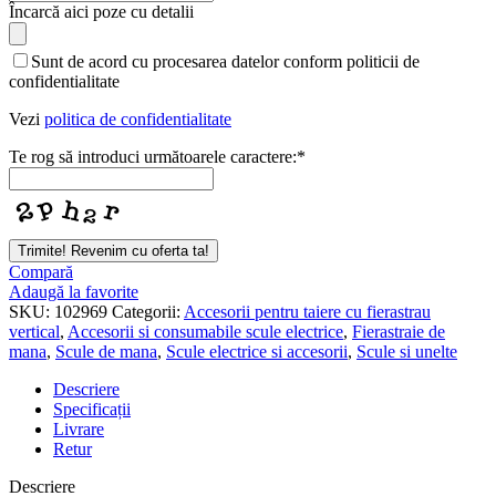
Încarcă aici poze cu detalii
Sunt de acord cu procesarea datelor conform politicii de
confidentialitate
Vezi
politica de confidentialitate
Te rog să introduci următoarele caractere:
*
Email
Trimite! Revenim cu oferta ta!
Address
*
Compară
Adaugă la favorite
SKU:
102969
Categorii:
Accesorii pentru taiere cu fierastrau
vertical
,
Accesorii si consumabile scule electrice
,
Fierastraie de
mana
,
Scule de mana
,
Scule electrice si accesorii
,
Scule si unelte
Descriere
Specificații
Livrare
Retur
Descriere