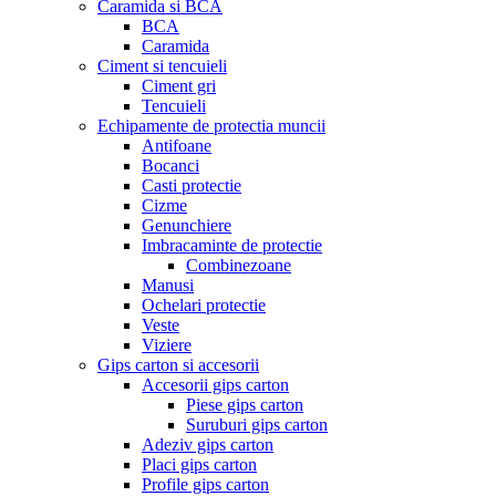
Caramida si BCA
BCA
Caramida
Ciment si tencuieli
Ciment gri
Tencuieli
Echipamente de protectia muncii
Antifoane
Bocanci
Casti protectie
Cizme
Genunchiere
Imbracaminte de protectie
Combinezoane
Manusi
Ochelari protectie
Veste
Viziere
Gips carton si accesorii
Accesorii gips carton
Piese gips carton
Suruburi gips carton
Adeziv gips carton
Placi gips carton
Profile gips carton