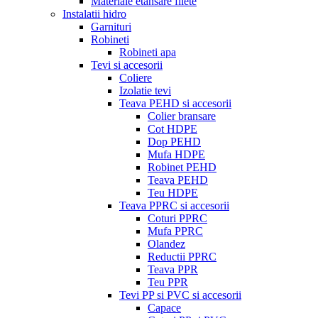
Materiale etansare filete
Instalatii hidro
Garnituri
Robineti
Robineti apa
Tevi si accesorii
Coliere
Izolatie tevi
Teava PEHD si accesorii
Colier bransare
Cot HDPE
Dop PEHD
Mufa HDPE
Robinet PEHD
Teava PEHD
Teu HDPE
Teava PPRC si accesorii
Coturi PPRC
Mufa PPRC
Olandez
Reductii PPRC
Teava PPR
Teu PPR
Tevi PP si PVC si accesorii
Capace