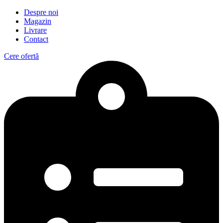
Despre noi
Magazin
Livrare
Contact
Cere ofertă