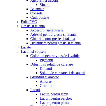
Ancorari si tractari
Sfoara
Balamale
Console
Cutii postale
Folie PVC
Gresie si faianta
Accesorii taiere gresie
Adezivi pentru gresie si faianta
Chituri pentru gresie si faianta
Distantiere pentru gresie si faianta
Lacate
Lacuri si vopsele
Coloranti pentru vopsele lavabile
Pigmenti
Diluanti si solutii de curatare
Diluanti
Solutii de curatare si decapanti
Grunduri si amorse
Amorse
Grunduri
Lacuri
Lacuri pentru lemn
Lacuri pentru parchet
Lacuri pentru piatra