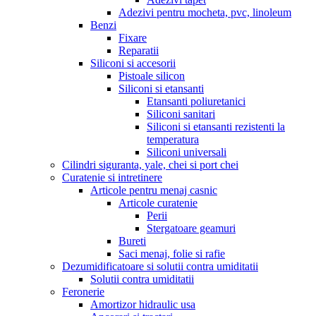
Adezivi pentru mocheta, pvc, linoleum
Benzi
Fixare
Reparatii
Siliconi si accesorii
Pistoale silicon
Siliconi si etansanti
Etansanti poliuretanici
Siliconi sanitari
Siliconi si etansanti rezistenti la
temperatura
Siliconi universali
Cilindri siguranta, yale, chei si port chei
Curatenie si intretinere
Articole pentru menaj casnic
Articole curatenie
Perii
Stergatoare geamuri
Bureti
Saci menaj, folie si rafie
Dezumidificatoare si solutii contra umiditatii
Solutii contra umiditatii
Feronerie
Amortizor hidraulic usa