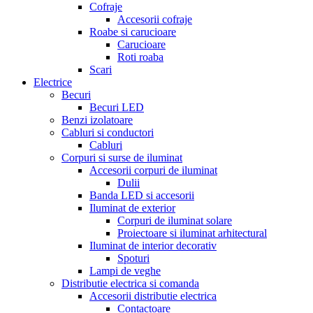
Cofraje
Accesorii cofraje
Roabe si carucioare
Carucioare
Roti roaba
Scari
Electrice
Becuri
Becuri LED
Benzi izolatoare
Cabluri si conductori
Cabluri
Corpuri si surse de iluminat
Accesorii corpuri de iluminat
Dulii
Banda LED si accesorii
Iluminat de exterior
Corpuri de iluminat solare
Proiectoare si iluminat arhitectural
Iluminat de interior decorativ
Spoturi
Lampi de veghe
Distributie electrica si comanda
Accesorii distributie electrica
Contactoare