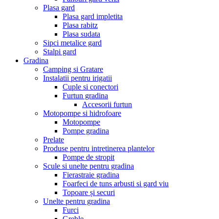
Plasa gard
Plasa gard impletita
Plasa rabitz
Plasa sudata
Sipci metalice gard
Stalpi gard
Gradina
Camping si Gratare
Instalatii pentru irigatii
Cuple si conectori
Furtun gradina
Accesorii furtun
Motopompe si hidrofoare
Motopompe
Pompe gradina
Prelate
Produse pentru intretinerea plantelor
Pompe de stropit
Scule si unelte pentru gradina
Fierastraie gradina
Foarfeci de tuns arbusti si gard viu
Topoare și securi
Unelte pentru gradina
Furci
Greble