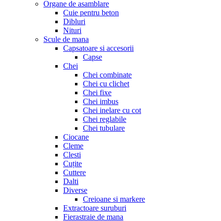
Organe de asamblare
Cuie pentru beton
Dibluri
Nituri
Scule de mana
Capsatoare si accesorii
Capse
Chei
Chei combinate
Chei cu clichet
Chei fixe
Chei imbus
Chei inelare cu cot
Chei reglabile
Chei tubulare
Ciocane
Cleme
Clesti
Cuțite
Cuttere
Dalti
Diverse
Creioane si markere
Extractoare suruburi
Fierastraie de mana