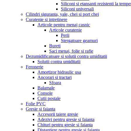
Siliconi si etansanti rezistenti la tempe
Siliconi universali
Cilindri siguranta, yale, chei si port chei
Curatenie si intretinere
Articole pentru menaj casnic
Articole curatenie
Perii
Stergatoare geamuri
Bureti
Saci menaj, folie si rafie
Dezumidificatoare si solutii contra umiditatii
Solutii contra umiditatii
Feronerie
Amortizor hidraulic usa
Ancorari si tractari
Sfoara
Balamale
Console
Cutii postale
Folie PVC
Gresie si faianta
Accesorii taiere gresie
Adezivi pentru gresie si faianta
Chituri pentru gresie si faianta
Distantiere pentru gresie si faianta