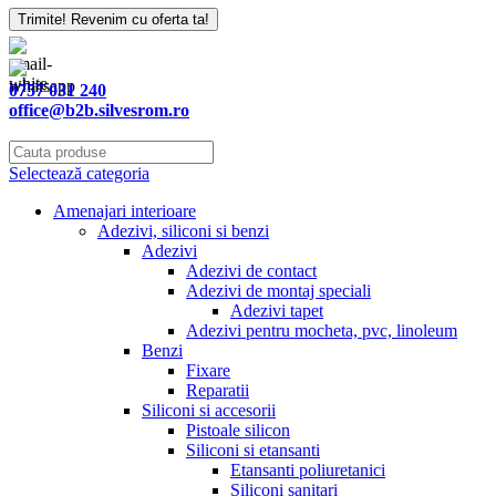
Trimite! Revenim cu oferta ta!
0757 031 240
office@b2b.silvesrom.ro
Selectează categoria
Amenajari interioare
Adezivi, siliconi si benzi
Adezivi
Adezivi de contact
Adezivi de montaj speciali
Adezivi tapet
Adezivi pentru mocheta, pvc, linoleum
Benzi
Fixare
Reparatii
Siliconi si accesorii
Pistoale silicon
Siliconi si etansanti
Etansanti poliuretanici
Siliconi sanitari