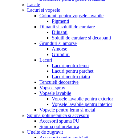
Lacate
Lacuri si vopsele
Coloranti pentru vopsele lavabile
Pigmenti
Diluanti si solutii de curatare
Diluanti
Solutii de curatare si decapanti
Grunduri si amorse
Amorse
Grunduri
Lacuri
Lacuri pentru lemn
Lacuri pentru parchet
Lacuri pentru piatra
Tencuieli decorative
Vopsea spray
Vopsele lavabile
Vopsele lavabile pentru exterior
Vopsele lavabile pentru interior
Vopsele pentru lemn si metal
Spuma poliuretanica si accesorii
Accesorii spuma PU
Spuma poliuretanica
Unelte de zugravit
Accesorii pentru zugrăvit