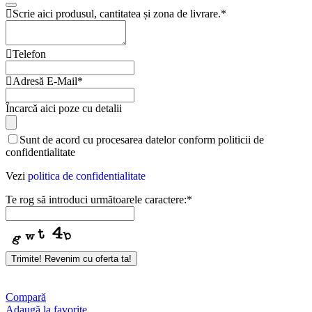
Scrie aici produsul, cantitatea și zona de livrare.
*
Telefon
Adresă E-Mail
*
Încarcă aici poze cu detalii
Sunt de acord cu procesarea datelor conform politicii de
confidentialitate
Vezi
politica de confidentialitate
Te rog să introduci următoarele caractere:
*
Company
Trimite! Revenim cu oferta ta!
Name
*
Compară
Adaugă la favorite