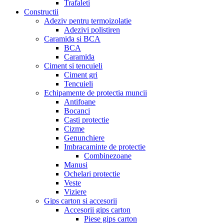
Trafaleti
Constructii
Adeziv pentru termoizolatie
Adezivi polistiren
Caramida si BCA
BCA
Caramida
Ciment si tencuieli
Ciment gri
Tencuieli
Echipamente de protectia muncii
Antifoane
Bocanci
Casti protectie
Cizme
Genunchiere
Imbracaminte de protectie
Combinezoane
Manusi
Ochelari protectie
Veste
Viziere
Gips carton si accesorii
Accesorii gips carton
Piese gips carton