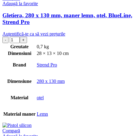
Adaugă la favorite
Gletiera, 280 x 130 mm, maner lemn, otel, BlueLine,
Strend Pro
Autentifică-te ca să vezi prețurile
Greutate
0,7 kg
Dimensiuni
28 × 13 × 10 cm
Brand
Strend Pro
Dimensiune
280 x 130 mm
Material
otel
Material maner
Lemn
Compară