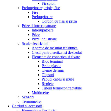
Fir spion
Prelungitoare, triple, fise
Fise
Prelungitoare
Cordon cu fisa si priza
Prize si intrerupatoare
Intrerupatoare
Prize
Prize industriale
Scule electricieni
Aparate de masurat tensiunea
Clesti pentru sertizat si dezizolat
Elemente de conectica si fixare
Bloc terminal
Bride plastic
Cleme de sina
Clipsuri
Papuci cablu si mufe
Reglete
Tuburi termocontractabile
Multimetre
Senzori
Termometre
Garduri si accesorii
Elemente de fier forjat