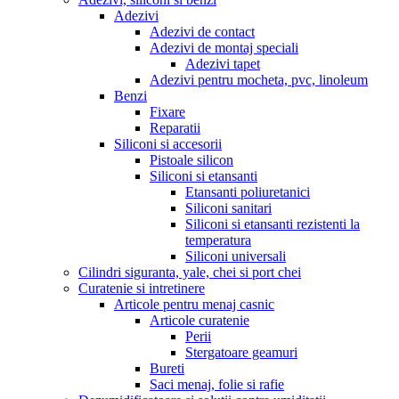
Adezivi
Adezivi de contact
Adezivi de montaj speciali
Adezivi tapet
Adezivi pentru mocheta, pvc, linoleum
Benzi
Fixare
Reparatii
Siliconi si accesorii
Pistoale silicon
Siliconi si etansanti
Etansanti poliuretanici
Siliconi sanitari
Siliconi si etansanti rezistenti la
temperatura
Siliconi universali
Cilindri siguranta, yale, chei si port chei
Curatenie si intretinere
Articole pentru menaj casnic
Articole curatenie
Perii
Stergatoare geamuri
Bureti
Saci menaj, folie si rafie