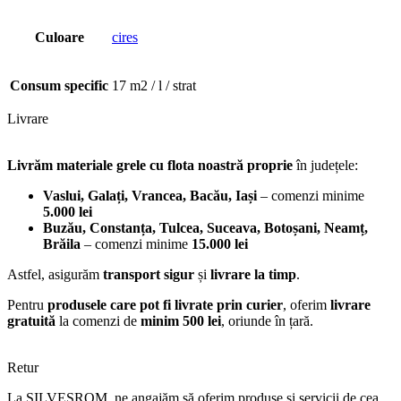
Culoare
cires
Consum specific
17 m2 / l / strat
Livrare
Livrăm materiale grele cu flota noastră proprie
în județele:
Vaslui, Galați, Vrancea, Bacău, Iași
– comenzi minime
5.000 lei
Buzău, Constanța, Tulcea, Suceava, Botoșani, Neamț,
Brăila
– comenzi minime
15.000 lei
Astfel, asigurăm
transport sigur
și
livrare la timp
.
Pentru
produsele care pot fi livrate prin curier
, oferim
livrare
gratuită
la comenzi de
minim 500 lei
, oriunde în țară.
Retur
La SILVESROM, ne angajăm să oferim produse și servicii de cea