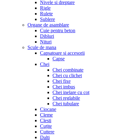
Nivele si dreptare
Rigle
Rulete
Sublere
Organe de asamblare
Cuie pentru beton
Dibluri
Nituri
Scule de mana
Capsatoare si accesorii
Capse
Chei
Chei combinate
Chei cu clichet
Chei fixe
Chei imbus
Chei inelare cu cot
Chei reglabile
Chei tubulare
Ciocane
Cleme
Clesti
Cuțite
Cuttere
Dalti