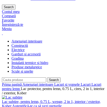
Search
Contul meu
Compară
Favorite
Înregistreză-te
Meniu
Amenajari interioare
Constructii
Electrice
Garduri si accesorii
Gradina
Instalatii termice si hidro
Produse metalurgice
Scule si unelte
Search
Prima pagină
Amenajari interioare
Lacuri si vopsele
Lacuri
Lacuri
pentru lemn
Lac protector, pentru lemn, 0.75 L, cires, 2 in 1, interior
/ exterior, Kober
Lac subtire, pentru lemn, 0.75 L, wenge, 2 in 1, interior / exterior,
Kober
Autentifică-te ca să vezi prețurile