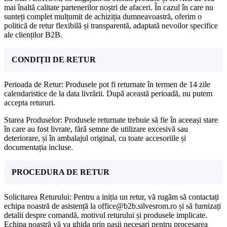
mai înaltă calitate partenerilor noștri de afaceri. În cazul în care nu
sunteți complet mulțumit de achiziția dumneavoastră, oferim o
politică de retur flexibilă și transparentă, adaptată nevoilor specifice
ale clienților B2B.
CONDIȚII DE RETUR
Perioada de Retur: Produsele pot fi returnate în termen de 14 zile
calendaristice de la data livrării. După această perioadă, nu putem
accepta retururi.
Starea Produselor: Produsele returnate trebuie să fie în aceeași stare
în care au fost livrate, fără semne de utilizare excesivă sau
deteriorare, și în ambalajul original, cu toate accesoriile și
documentația incluse.
PROCEDURA DE RETUR
Solicitarea Returului: Pentru a iniția un retur, vă rugăm să contactați
echipa noastră de asistență la office@b2b.silvesrom.ro și să furnizați
detalii despre comandă, motivul returului și produsele implicate.
Echipa noastră vă va ghida prin pașii necesari pentru procesarea