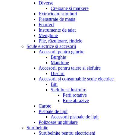
Diverse
Creioane si markere
Extractoare suruburi
Fierastraie de mana
Foarfeci
Instrumente de taiat
Menghine
Pile, răzuitoare, rindele
Scule electrice si accesorii
Accesorii pentru gaurire
Burghie
Mandrine
Accesorii pentru taiere si slefuire
Discuri
Accesorii si consumabile scule electrice
Biti
Slefuire si lustruire
Perii rotative
Role abrazive
Carote
Pistoale de lipit
Accesorii pistoale de lipit
Polizoare unghiulare
Surubelnite
Surubelnite pentru electricieni