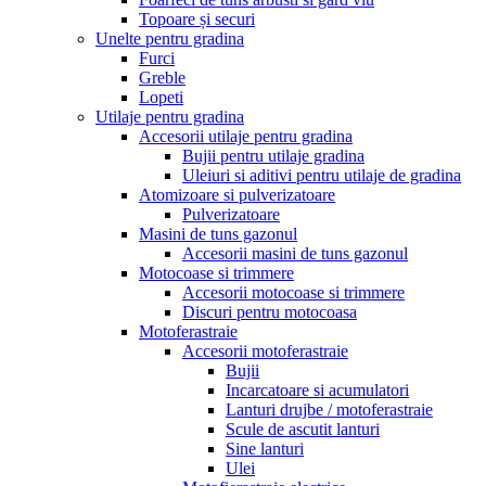
Topoare și securi
Unelte pentru gradina
Furci
Greble
Lopeti
Utilaje pentru gradina
Accesorii utilaje pentru gradina
Bujii pentru utilaje gradina
Uleiuri si aditivi pentru utilaje de gradina
Atomizoare si pulverizatoare
Pulverizatoare
Masini de tuns gazonul
Accesorii masini de tuns gazonul
Motocoase si trimmere
Accesorii motocoase si trimmere
Discuri pentru motocoasa
Motoferastraie
Accesorii motoferastraie
Bujii
Incarcatoare si acumulatori
Lanturi drujbe / motoferastraie
Scule de ascutit lanturi
Sine lanturi
Ulei