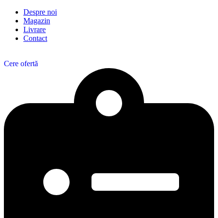
Despre noi
Magazin
Livrare
Contact
Cere ofertă