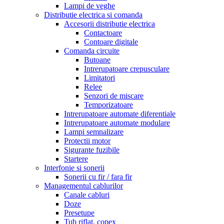
Lampi de veghe
Distributie electrica si comanda
Accesorii distributie electrica
Contactoare
Contoare digitale
Comanda circuite
Butoane
Intrerupatoare crepusculare
Limitatori
Relee
Senzori de miscare
Temporizatoare
Intrerupatoare automate diferentiale
Intrerupatoare automate modulare
Lampi semnalizare
Protectii motor
Sigurante fuzibile
Startere
Interfonie si sonerii
Sonerii cu fir / fara fir
Managementul cablurilor
Canale cabluri
Doze
Presetupe
Tub riflat, copex