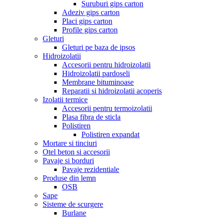
Suruburi gips carton
Adeziv gips carton
Placi gips carton
Profile gips carton
Gleturi
Gleturi pe baza de ipsos
Hidroizolatii
Accesorii pentru hidroizolatii
Hidroizolatii pardoseli
Membrane bituminoase
Reparatii si hidroizolatii acoperis
Izolatii termice
Accesorii pentru termoizolatii
Plasa fibra de sticla
Polistiren
Polistiren expandat
Mortare si tinciuri
Otel beton si accesorii
Pavaje si borduri
Pavaje rezidentiale
Produse din lemn
OSB
Sape
Sisteme de scurgere
Burlane