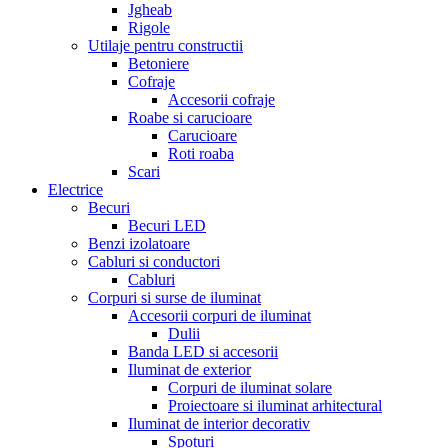
Jgheab
Rigole
Utilaje pentru constructii
Betoniere
Cofraje
Accesorii cofraje
Roabe si carucioare
Carucioare
Roti roaba
Scari
Electrice
Becuri
Becuri LED
Benzi izolatoare
Cabluri si conductori
Cabluri
Corpuri si surse de iluminat
Accesorii corpuri de iluminat
Dulii
Banda LED si accesorii
Iluminat de exterior
Corpuri de iluminat solare
Proiectoare si iluminat arhitectural
Iluminat de interior decorativ
Spoturi