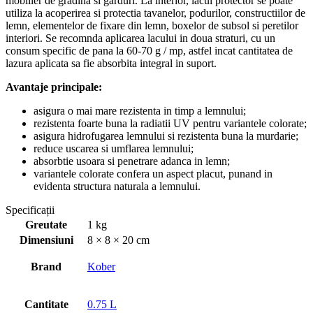
mobilier de gradina si garduri. La interior, lacul protector se poate
utiliza la acoperirea si protectia tavanelor, podurilor, constructiilor de
lemn, elementelor de fixare din lemn, boxelor de subsol si peretilor
interiori. Se recomnda aplicarea lacului in doua straturi, cu un
consum specific de pana la 60-70 g / mp, astfel incat cantitatea de
lazura aplicata sa fie absorbita integral in suport.
Avantaje principale:
asigura o mai mare rezistenta in timp a lemnului;
rezistenta foarte buna la radiatii UV pentru variantele colorate;
asigura hidrofugarea lemnului si rezistenta buna la murdarie;
reduce uscarea si umflarea lemnului;
absorbtie usoara si penetrare adanca in lemn;
variantele colorate confera un aspect placut, punand in
evidenta structura naturala a lemnului.
Specificații
Greutate
1 kg
Dimensiuni
8 × 8 × 20 cm
Brand
Kober
Cantitate
0.75 L