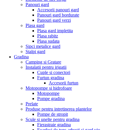
Panouri gard
Accesorii panouri gard
Panouri gard bordurate
Panouri gard verzi
Plasa gard
Plasa gard impletita
Plasa rabitz
Plasa sudata
Sipci metalice gard
Stalpi gard
Gradina
Camping si Gratare
Instalatii pentru irigatii
Cuple si conectori
Furtun gradina
Accesorii furtun
Motopompe si hidrofoare
Motopompe
Pompe gradina
Prelate
Produse pentru intretinerea plantelor
Pompe de stropit
Scule si unelte pentru gradina
Fierastraie gradina
Foarfeci de tuns arbusti si gard viu