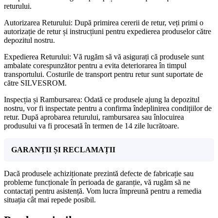
returului.
Autorizarea Returului: După primirea cererii de retur, veți primi o
autorizație de retur și instrucțiuni pentru expedierea produselor către
depozitul nostru.
Expedierea Returului: Vă rugăm să vă asigurați că produsele sunt
ambalate corespunzător pentru a evita deteriorarea în timpul
transportului. Costurile de transport pentru retur sunt suportate de
către SILVESROM.
Inspecția și Rambursarea: Odată ce produsele ajung la depozitul
nostru, vor fi inspectate pentru a confirma îndeplinirea condițiilor de
retur. După aprobarea returului, rambursarea sau înlocuirea
produsului va fi procesată în termen de 14 zile lucrătoare.
GARANȚII ȘI RECLAMAȚII
Dacă produsele achiziționate prezintă defecte de fabricație sau
probleme funcționale în perioada de garanție, vă rugăm să ne
contactați pentru asistență. Vom lucra împreună pentru a remedia
situația cât mai repede posibil.