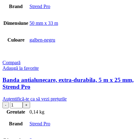
Brand
Strend Pro
Dimensiune
50 mm x 33 m
Culoare
galben-negru
Compară
Adaugă la favorite
Banda antialunecare, extra-durabila, 5 m x 25 mm,
Strend Pro
Autentifică-te ca să vezi prețurile
Greutate
0,14 kg
Brand
Strend Pro