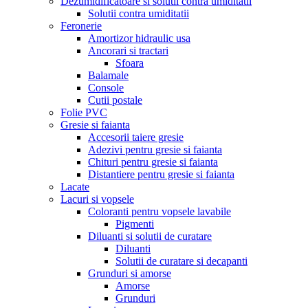
Dezumidificatoare si solutii contra umiditatii
Solutii contra umiditatii
Feronerie
Amortizor hidraulic usa
Ancorari si tractari
Sfoara
Balamale
Console
Cutii postale
Folie PVC
Gresie si faianta
Accesorii taiere gresie
Adezivi pentru gresie si faianta
Chituri pentru gresie si faianta
Distantiere pentru gresie si faianta
Lacate
Lacuri si vopsele
Coloranti pentru vopsele lavabile
Pigmenti
Diluanti si solutii de curatare
Diluanti
Solutii de curatare si decapanti
Grunduri si amorse
Amorse
Grunduri