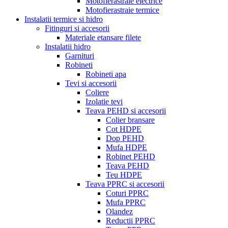
Motofierastraie electrice
Motofierastraie termice
Instalatii termice si hidro
Fitinguri si accesorii
Materiale etansare filete
Instalatii hidro
Garnituri
Robineti
Robineti apa
Tevi si accesorii
Coliere
Izolatie tevi
Teava PEHD si accesorii
Colier bransare
Cot HDPE
Dop PEHD
Mufa HDPE
Robinet PEHD
Teava PEHD
Teu HDPE
Teava PPRC si accesorii
Coturi PPRC
Mufa PPRC
Olandez
Reductii PPRC