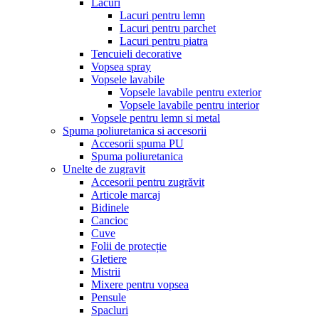
Lacuri
Lacuri pentru lemn
Lacuri pentru parchet
Lacuri pentru piatra
Tencuieli decorative
Vopsea spray
Vopsele lavabile
Vopsele lavabile pentru exterior
Vopsele lavabile pentru interior
Vopsele pentru lemn si metal
Spuma poliuretanica si accesorii
Accesorii spuma PU
Spuma poliuretanica
Unelte de zugravit
Accesorii pentru zugrăvit
Articole marcaj
Bidinele
Cancioc
Cuve
Folii de protecție
Gletiere
Mistrii
Mixere pentru vopsea
Pensule
Spacluri