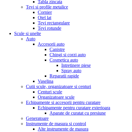
Tabla zincata
Tevi si profile metalice
Cornier
Otel lat
Tevi rectangulare
Tevi rotunde
Scule si unelte
Auto
Accesorii auto
Canistre
Chingi si corzi auto
Cosmetica auto
Intretinere piese
Spray auto
Reparatii rapide
Vaselina
Cutii scule, organizatoare si centuri
Centuri scule
Organizatoare scule
Echipamente si accesorii pentru curatare
Echipamente pentru curatare exterioara
Aparate de curatat cu presiune
Generatoare
Instrumente de masura si control
Alte instrumente de masura