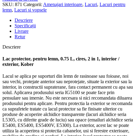
SKU:
871
Categorii:
Amenajari interioare
,
Lacuri
,
Lacuri pentru
lemn
,
Lacuri si vopsele
Descriere
Specificații
Livrare
Retur
Descriere
Lac protector, pentru lemn, 0.75 L, cires, 2 in 1, interior /
exterior, Kober
Lacul se aplica pe suporturi din lemn de rasinoase sau foioase, noi
sau vechi, protejate anterior sau neprotejate, situate la exterior sau la
interior, in constructii supraterane, fara contact permanent cu apa sau
solul. Aplicarea produsului seria IG5100 se poate face prin
pensulare sau imersie. Nu este necesara si nici recomandata diluarea
produsului pentru aplicare. Pentru protectia la exterior se recomanda
ca suprafetele tratate cu lacul protector sa fie finisate ulterior cu
produse de acoperire alchidice transparente (lacuri alchidice seria
L5305, cu diferite grade de luciu) sau opace (emailuri alchidice seria
E5400, ES5400, ES5400V, E5300). La exterior, acest lac se poate
utiliza la acoperirea si protectia cabanelor, usi si ferestre exterioare,