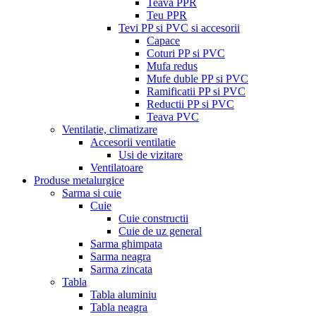
Teava PPR
Teu PPR
Tevi PP si PVC si accesorii
Capace
Coturi PP si PVC
Mufa redus
Mufe duble PP si PVC
Ramificatii PP si PVC
Reductii PP si PVC
Teava PVC
Ventilatie, climatizare
Accesorii ventilatie
Usi de vizitare
Ventilatoare
Produse metalurgice
Sarma si cuie
Cuie
Cuie constructii
Cuie de uz general
Sarma ghimpata
Sarma neagra
Sarma zincata
Tabla
Tabla aluminiu
Tabla neagra