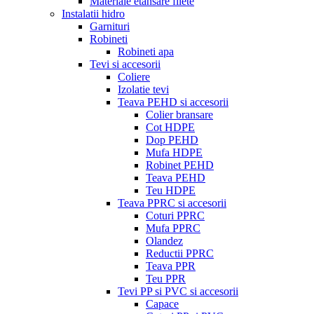
Materiale etansare filete
Instalatii hidro
Garnituri
Robineti
Robineti apa
Tevi si accesorii
Coliere
Izolatie tevi
Teava PEHD si accesorii
Colier bransare
Cot HDPE
Dop PEHD
Mufa HDPE
Robinet PEHD
Teava PEHD
Teu HDPE
Teava PPRC si accesorii
Coturi PPRC
Mufa PPRC
Olandez
Reductii PPRC
Teava PPR
Teu PPR
Tevi PP si PVC si accesorii
Capace