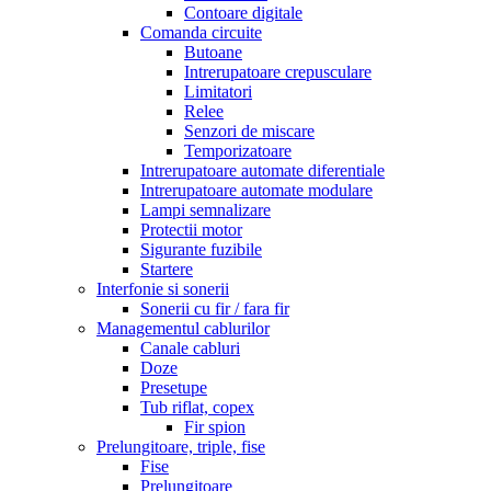
Contoare digitale
Comanda circuite
Butoane
Intrerupatoare crepusculare
Limitatori
Relee
Senzori de miscare
Temporizatoare
Intrerupatoare automate diferentiale
Intrerupatoare automate modulare
Lampi semnalizare
Protectii motor
Sigurante fuzibile
Startere
Interfonie si sonerii
Sonerii cu fir / fara fir
Managementul cablurilor
Canale cabluri
Doze
Presetupe
Tub riflat, copex
Fir spion
Prelungitoare, triple, fise
Fise
Prelungitoare