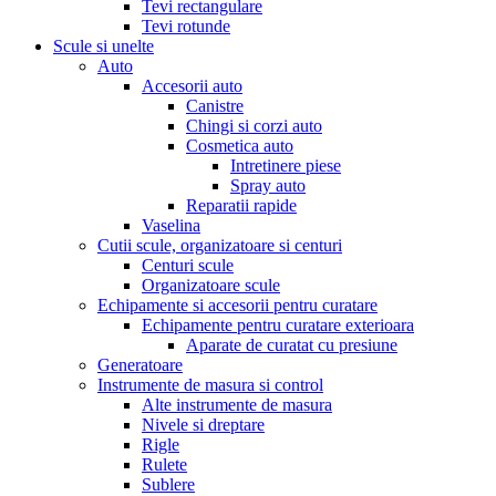
Tevi rectangulare
Tevi rotunde
Scule si unelte
Auto
Accesorii auto
Canistre
Chingi si corzi auto
Cosmetica auto
Intretinere piese
Spray auto
Reparatii rapide
Vaselina
Cutii scule, organizatoare si centuri
Centuri scule
Organizatoare scule
Echipamente si accesorii pentru curatare
Echipamente pentru curatare exterioara
Aparate de curatat cu presiune
Generatoare
Instrumente de masura si control
Alte instrumente de masura
Nivele si dreptare
Rigle
Rulete
Sublere