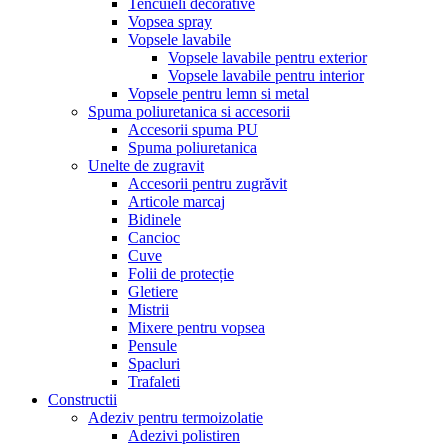
Tencuieli decorative
Vopsea spray
Vopsele lavabile
Vopsele lavabile pentru exterior
Vopsele lavabile pentru interior
Vopsele pentru lemn si metal
Spuma poliuretanica si accesorii
Accesorii spuma PU
Spuma poliuretanica
Unelte de zugravit
Accesorii pentru zugrăvit
Articole marcaj
Bidinele
Cancioc
Cuve
Folii de protecție
Gletiere
Mistrii
Mixere pentru vopsea
Pensule
Spacluri
Trafaleti
Constructii
Adeziv pentru termoizolatie
Adezivi polistiren