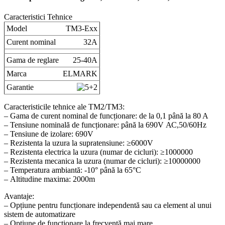
Caracteristici Tehnice
Model
TM3-Exx
Curent nominal
32A
Gama de reglare
25-40A
Marca
ELMARK
Garantie
Caracteristicile tehnice ale TM2/TM3:
– Gama de curent nominal de funcționare: de la 0,1 până la 80 A
– Tensiune nominală de funcționare: până la 690V АС,50/60Hz
– Tensiune de izolare: 690V
– Rezistenta la uzura la supratensiune: ≥6000V
– Rezistenta electrica la uzura (numar de cicluri): ≥1000000
– Rezistenta mecanica la uzura (numar de cicluri): ≥10000000
– Temperatura ambiantă: -10° până la 65°С
– Altitudine maxima: 2000m
Avantaje:
– Opțiune pentru funcționare independentă sau ca element al unui
sistem de automatizare
– Opțiune de funcționare la frecvență mai mare