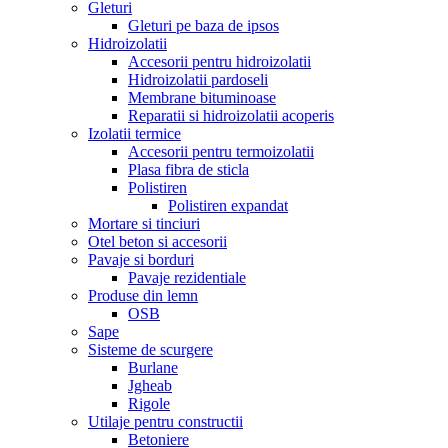
Gleturi
Gleturi pe baza de ipsos
Hidroizolatii
Accesorii pentru hidroizolatii
Hidroizolatii pardoseli
Membrane bituminoase
Reparatii si hidroizolatii acoperis
Izolatii termice
Accesorii pentru termoizolatii
Plasa fibra de sticla
Polistiren
Polistiren expandat
Mortare si tinciuri
Otel beton si accesorii
Pavaje si borduri
Pavaje rezidentiale
Produse din lemn
OSB
Sape
Sisteme de scurgere
Burlane
Jgheab
Rigole
Utilaje pentru constructii
Betoniere