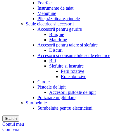
Foarfeci
Instrumente de taiat
Menghine
Pile, răzuitoare, rindele
Scule electrice si accesorii
Accesorii pentru gaurire
Burghie
Mandrine
Accesorii pentru taiere si slefuire
Discuri
Accesorii si consumabile scule electrice
Biti
Slefuire si lustruire
Perii rotative
Role abrazive
Carote
Pistoale de lipit
Accesorii pistoale de lipit
Polizoare unghiulare
Surubelnite
Surubelnite pentru electricieni
Search
Contul meu
Compară