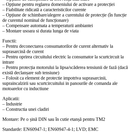
– Opțiune pentru reglarea domeniului de activare a protecției
– Fiabilitate ridicată a caracteristicilor curente
– Opțiune de schimbare/alegere a curentului de protecție (în funcție
de curentul nominal de funcționare)
– Compensare automata a temperaturii ambiantei
– Montare usoara si durata lunga de viata
Functii:
– Pentru deconectarea consumatorilor de curent alternativ la
suprasarcină de curent
– Pentru oprirea circuitului electric la consumator la scurtcircuit la
intrare
– Pentru protecția motorului la lipsa/scăderea tensiunii de fază (dacă
există declanșare sub tensiune)
– Folosit ca element de protectie impotriva suprasarcinii,
supraincalzirii sau scurtcircuitului in panourile de comanda ale
motoarelor cu inductiune
Aplicatii:
– Industrie
– Constructia unei cladiri
Montare: Pe o șină DIN sau în cutie etanșă pentru ТМ2
Standarde: EN60947-1; EN60947-4-1; LVD; EMC