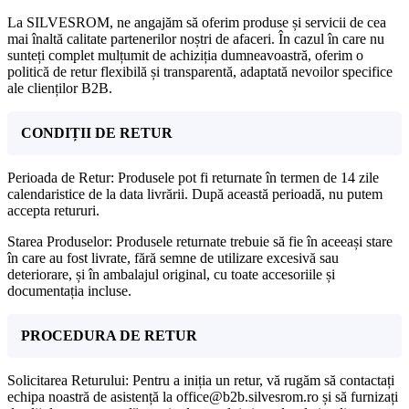
La SILVESROM, ne angajăm să oferim produse și servicii de cea
mai înaltă calitate partenerilor noștri de afaceri. În cazul în care nu
sunteți complet mulțumit de achiziția dumneavoastră, oferim o
politică de retur flexibilă și transparentă, adaptată nevoilor specifice
ale clienților B2B.
CONDIȚII DE RETUR
Perioada de Retur: Produsele pot fi returnate în termen de 14 zile
calendaristice de la data livrării. După această perioadă, nu putem
accepta retururi.
Starea Produselor: Produsele returnate trebuie să fie în aceeași stare
în care au fost livrate, fără semne de utilizare excesivă sau
deteriorare, și în ambalajul original, cu toate accesoriile și
documentația incluse.
PROCEDURA DE RETUR
Solicitarea Returului: Pentru a iniția un retur, vă rugăm să contactați
echipa noastră de asistență la office@b2b.silvesrom.ro și să furnizați