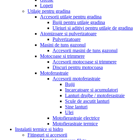
Lopeti
Utilaje pentru gradina
Accesorii utilaje pentru gradina
Bujii pentru utilaje gradina
Uleiuri si aditivi pentru utilaje de gradina
Atomizoare si pulverizatoare
Pulverizatoare
Masini de tuns gazonul
Accesorii masini de tuns gazonul
Motocoase si trimmere
Accesorii motocoase si trimmere
Discuri pentru motocoasa
Motoferastraie
Accesorii motoferastraie
Bujii
Incarcatoare si acumulatori
Lanturi drujbe / motoferastraie
Scule de ascutit lanturi
Sine lanturi
Ulei
Motofierastraie electrice
Motofierastraie termice
Instalatii termice si hidro
Fitinguri si accesorii