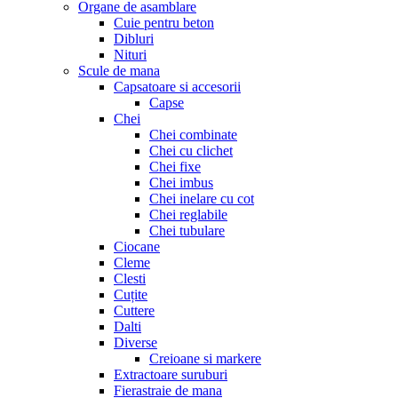
Organe de asamblare
Cuie pentru beton
Dibluri
Nituri
Scule de mana
Capsatoare si accesorii
Capse
Chei
Chei combinate
Chei cu clichet
Chei fixe
Chei imbus
Chei inelare cu cot
Chei reglabile
Chei tubulare
Ciocane
Cleme
Clesti
Cuțite
Cuttere
Dalti
Diverse
Creioane si markere
Extractoare suruburi
Fierastraie de mana