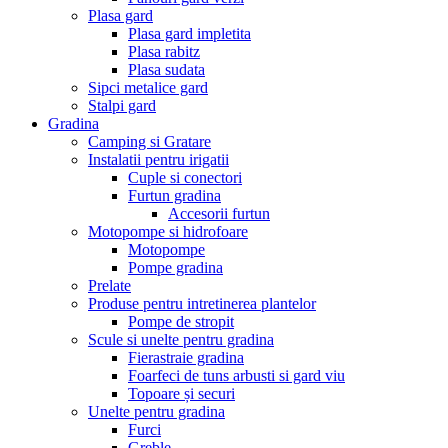
Plasa gard
Plasa gard impletita
Plasa rabitz
Plasa sudata
Sipci metalice gard
Stalpi gard
Gradina
Camping si Gratare
Instalatii pentru irigatii
Cuple si conectori
Furtun gradina
Accesorii furtun
Motopompe si hidrofoare
Motopompe
Pompe gradina
Prelate
Produse pentru intretinerea plantelor
Pompe de stropit
Scule si unelte pentru gradina
Fierastraie gradina
Foarfeci de tuns arbusti si gard viu
Topoare și securi
Unelte pentru gradina
Furci
Greble