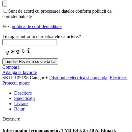
Sunt de acord cu procesarea datelor conform politicii de
confidentialitate
Vezi
politica de confidentialitate
Te rog să introduci următoarele caractere:
*
Trimite! Revenim cu oferta ta!
Email
Compară
*
Adaugă la favorite
SKU:
105198
Categorii:
Distributie electrica si comanda
,
Electrice
,
Protectii motor
Descriere
Specificații
Livrare
Retur
Descriere
Intrerupator termomagnetic, TM3-E40, 25-40 A, Elmark