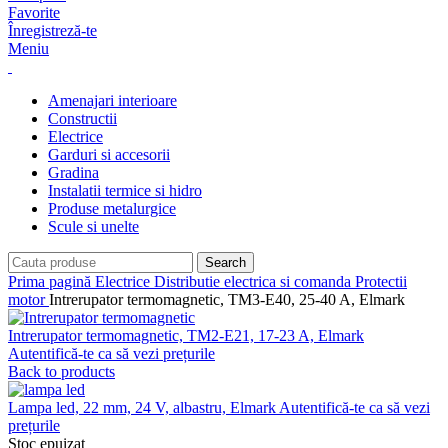
Favorite
Înregistreză-te
Meniu
Amenajari interioare
Constructii
Electrice
Garduri si accesorii
Gradina
Instalatii termice si hidro
Produse metalurgice
Scule si unelte
Search
Prima pagină
Electrice
Distributie electrica si comanda
Protectii
motor
Intrerupator termomagnetic, TM3-E40, 25-40 A, Elmark
Intrerupator termomagnetic, TM2-E21, 17-23 A, Elmark
Autentifică-te ca să vezi prețurile
Back to products
Lampa led, 22 mm, 24 V, albastru, Elmark
Autentifică-te ca să vezi
prețurile
Stoc epuizat