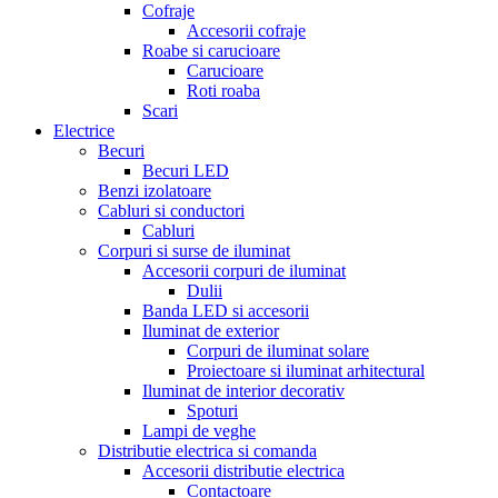
Cofraje
Accesorii cofraje
Roabe si carucioare
Carucioare
Roti roaba
Scari
Electrice
Becuri
Becuri LED
Benzi izolatoare
Cabluri si conductori
Cabluri
Corpuri si surse de iluminat
Accesorii corpuri de iluminat
Dulii
Banda LED si accesorii
Iluminat de exterior
Corpuri de iluminat solare
Proiectoare si iluminat arhitectural
Iluminat de interior decorativ
Spoturi
Lampi de veghe
Distributie electrica si comanda
Accesorii distributie electrica
Contactoare