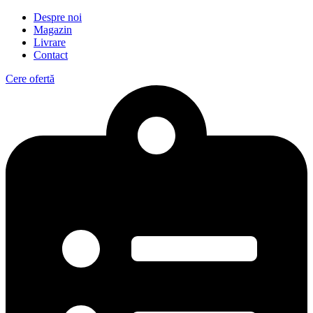
Despre noi
Magazin
Livrare
Contact
Cere ofertă