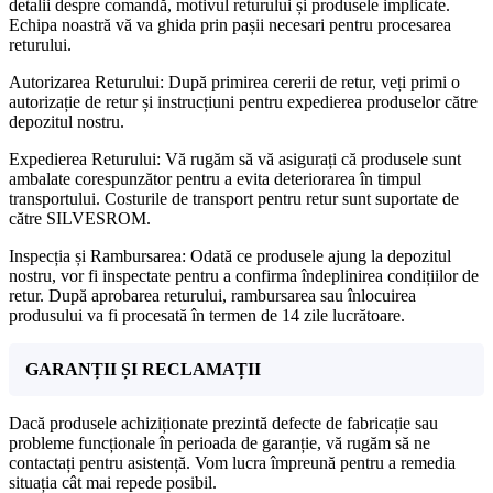
detalii despre comandă, motivul returului și produsele implicate.
Echipa noastră vă va ghida prin pașii necesari pentru procesarea
returului.
Autorizarea Returului: După primirea cererii de retur, veți primi o
autorizație de retur și instrucțiuni pentru expedierea produselor către
depozitul nostru.
Expedierea Returului: Vă rugăm să vă asigurați că produsele sunt
ambalate corespunzător pentru a evita deteriorarea în timpul
transportului. Costurile de transport pentru retur sunt suportate de
către SILVESROM.
Inspecția și Rambursarea: Odată ce produsele ajung la depozitul
nostru, vor fi inspectate pentru a confirma îndeplinirea condițiilor de
retur. După aprobarea returului, rambursarea sau înlocuirea
produsului va fi procesată în termen de 14 zile lucrătoare.
GARANȚII ȘI RECLAMAȚII
Dacă produsele achiziționate prezintă defecte de fabricație sau
probleme funcționale în perioada de garanție, vă rugăm să ne
contactați pentru asistență. Vom lucra împreună pentru a remedia
situația cât mai repede posibil.