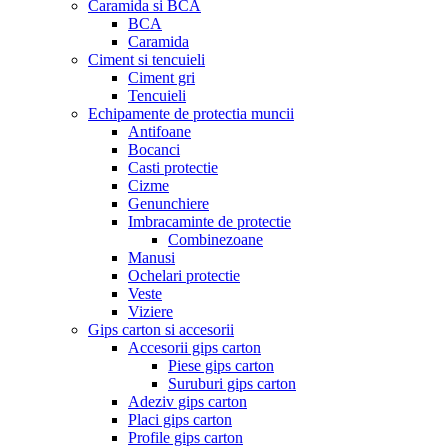
Caramida si BCA
BCA
Caramida
Ciment si tencuieli
Ciment gri
Tencuieli
Echipamente de protectia muncii
Antifoane
Bocanci
Casti protectie
Cizme
Genunchiere
Imbracaminte de protectie
Combinezoane
Manusi
Ochelari protectie
Veste
Viziere
Gips carton si accesorii
Accesorii gips carton
Piese gips carton
Suruburi gips carton
Adeziv gips carton
Placi gips carton
Profile gips carton