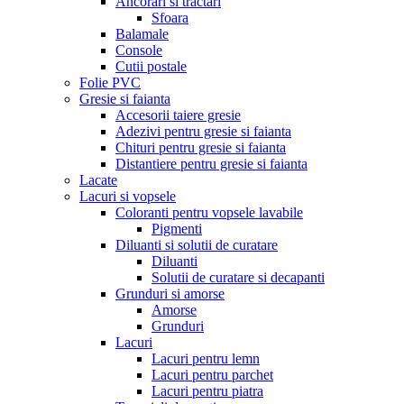
Ancorari si tractari
Sfoara
Balamale
Console
Cutii postale
Folie PVC
Gresie si faianta
Accesorii taiere gresie
Adezivi pentru gresie si faianta
Chituri pentru gresie si faianta
Distantiere pentru gresie si faianta
Lacate
Lacuri si vopsele
Coloranti pentru vopsele lavabile
Pigmenti
Diluanti si solutii de curatare
Diluanti
Solutii de curatare si decapanti
Grunduri si amorse
Amorse
Grunduri
Lacuri
Lacuri pentru lemn
Lacuri pentru parchet
Lacuri pentru piatra