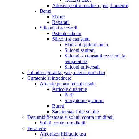
Adezivi pentru mocheta, pvc, linoleum
Benzi
Fixare
Reparatii
Siliconi si accesorii
Pistoale silicon
Siliconi si etansanti
Etansanti poliuretanici
Siliconi sanitari
Siliconi si etansanti rezistenti la
temperatura
Siliconi universali
Cilindri siguranta, yale, chei si port chei
Curatenie si intretinere
Articole pentru menaj casnic
Articole curatenie
Perii
Stergatoare geamuri
Bureti
Saci menaj, folie si rafie
Dezumidificatoare si solutii contra umiditatii
Solutii contra umiditatii
Feronerie
Amortizor hidraulic usa