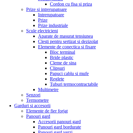
Cordon cu fisa si priza
Prize si intrerupatoare
Intrerupatoare
Prize
Prize industriale
Scule electricieni
Aparate de masurat tensiunea
Clesti pentru sertizat si dezizolat
Elemente de conectica si fixare
Bloc terminal
Bride plastic
Cleme de sina
Clipsuri
Papuci cablu si mufe
Reglete
Tuburi termocontractabile
Multimetre
Senzori
Termometre
Garduri si accesorii
Elemente de fier forjat
Panouri gard
Accesorii panouri gard
Panouri gard bordurate
Panouri gard verzi