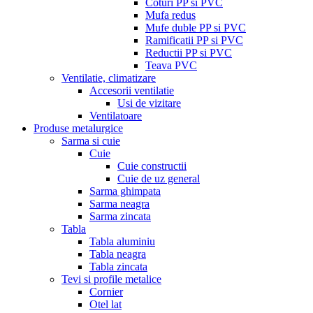
Coturi PP si PVC
Mufa redus
Mufe duble PP si PVC
Ramificatii PP si PVC
Reductii PP si PVC
Teava PVC
Ventilatie, climatizare
Accesorii ventilatie
Usi de vizitare
Ventilatoare
Produse metalurgice
Sarma si cuie
Cuie
Cuie constructii
Cuie de uz general
Sarma ghimpata
Sarma neagra
Sarma zincata
Tabla
Tabla aluminiu
Tabla neagra
Tabla zincata
Tevi si profile metalice
Cornier
Otel lat