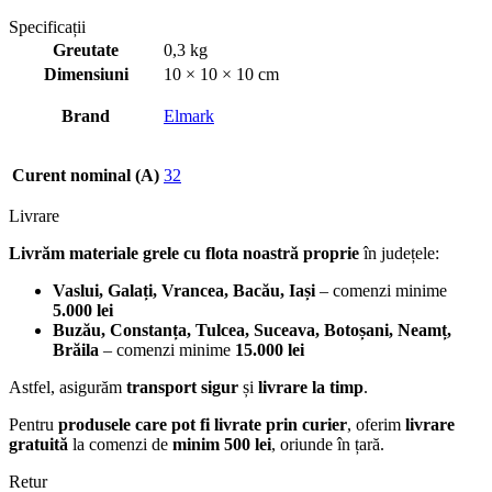
Specificații
Greutate
0,3 kg
Dimensiuni
10 × 10 × 10 cm
Brand
Elmark
Curent nominal (A)
32
Livrare
Livrăm materiale grele cu flota noastră proprie
în județele:
Vaslui, Galați, Vrancea, Bacău, Iași
– comenzi minime
5.000 lei
Buzău, Constanța, Tulcea, Suceava, Botoșani, Neamț,
Brăila
– comenzi minime
15.000 lei
Astfel, asigurăm
transport sigur
și
livrare la timp
.
Pentru
produsele care pot fi livrate prin curier
, oferim
livrare
gratuită
la comenzi de
minim 500 lei
, oriunde în țară.
Retur