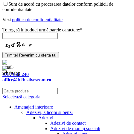
Sunt de acord cu procesarea datelor conform politicii de
confidentialitate
Vezi
politica de confidentialitate
Te rog să introduci următoarele caractere:
*
Trimite! Revenim cu oferta ta!
0757 031 240
office@b2b.silvesrom.ro
Selectează categoria
Amenajari interioare
Adezivi, siliconi si benzi
Adezivi
Adezivi de contact
Adezivi de montaj speciali
Adezivi tapet