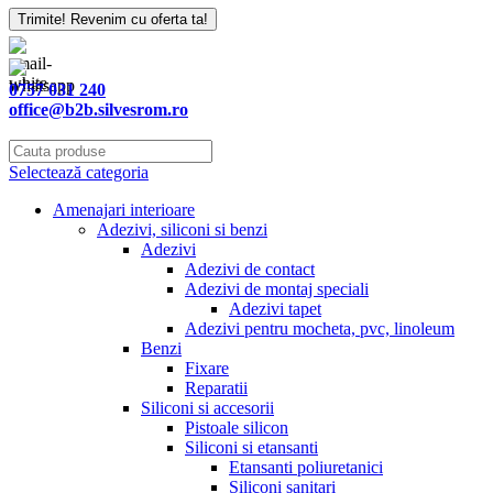
Trimite! Revenim cu oferta ta!
0757 031 240
office@b2b.silvesrom.ro
Selectează categoria
Amenajari interioare
Adezivi, siliconi si benzi
Adezivi
Adezivi de contact
Adezivi de montaj speciali
Adezivi tapet
Adezivi pentru mocheta, pvc, linoleum
Benzi
Fixare
Reparatii
Siliconi si accesorii
Pistoale silicon
Siliconi si etansanti
Etansanti poliuretanici
Siliconi sanitari