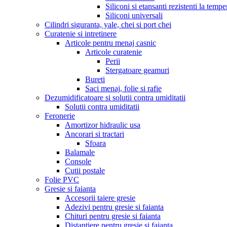
Siliconi si etansanti rezistenti la tempe
Siliconi universali
Cilindri siguranta, yale, chei si port chei
Curatenie si intretinere
Articole pentru menaj casnic
Articole curatenie
Perii
Stergatoare geamuri
Bureti
Saci menaj, folie si rafie
Dezumidificatoare si solutii contra umiditatii
Solutii contra umiditatii
Feronerie
Amortizor hidraulic usa
Ancorari si tractari
Sfoara
Balamale
Console
Cutii postale
Folie PVC
Gresie si faianta
Accesorii taiere gresie
Adezivi pentru gresie si faianta
Chituri pentru gresie si faianta
Distantiere pentru gresie si faianta