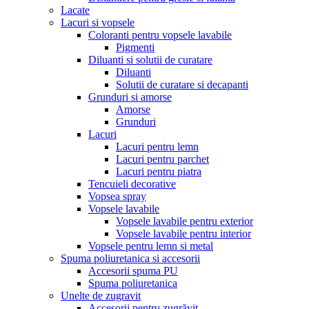
Lacate
Lacuri si vopsele
Coloranti pentru vopsele lavabile
Pigmenti
Diluanti si solutii de curatare
Diluanti
Solutii de curatare si decapanti
Grunduri si amorse
Amorse
Grunduri
Lacuri
Lacuri pentru lemn
Lacuri pentru parchet
Lacuri pentru piatra
Tencuieli decorative
Vopsea spray
Vopsele lavabile
Vopsele lavabile pentru exterior
Vopsele lavabile pentru interior
Vopsele pentru lemn si metal
Spuma poliuretanica si accesorii
Accesorii spuma PU
Spuma poliuretanica
Unelte de zugravit
Accesorii pentru zugrăvit