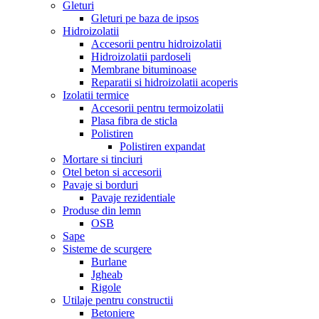
Gleturi
Gleturi pe baza de ipsos
Hidroizolatii
Accesorii pentru hidroizolatii
Hidroizolatii pardoseli
Membrane bituminoase
Reparatii si hidroizolatii acoperis
Izolatii termice
Accesorii pentru termoizolatii
Plasa fibra de sticla
Polistiren
Polistiren expandat
Mortare si tinciuri
Otel beton si accesorii
Pavaje si borduri
Pavaje rezidentiale
Produse din lemn
OSB
Sape
Sisteme de scurgere
Burlane
Jgheab
Rigole
Utilaje pentru constructii
Betoniere