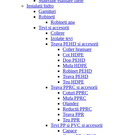
Materiale etansare filete
Instalatii hidro
Garnituri
Robineti
Robineti apa
Tevi si accesorii
Coliere
Izolatie tevi
Teava PEHD si accesorii
Colier bransare
Cot HDPE
Dop PEHD
Mufa HDPE
Robinet PEHD
Teava PEHD
Teu HDPE
Teava PPRC si accesorii
Coturi PPRC
Mufa PPRC
Olandez
Reductii PPRC
Teava PPR
Teu PPR
Tevi PP si PVC si accesorii
Capace