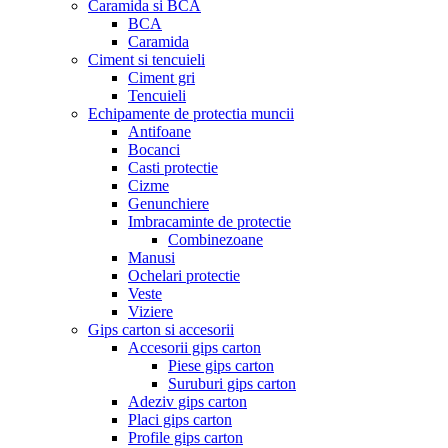
Caramida si BCA
BCA
Caramida
Ciment si tencuieli
Ciment gri
Tencuieli
Echipamente de protectia muncii
Antifoane
Bocanci
Casti protectie
Cizme
Genunchiere
Imbracaminte de protectie
Combinezoane
Manusi
Ochelari protectie
Veste
Viziere
Gips carton si accesorii
Accesorii gips carton
Piese gips carton
Suruburi gips carton
Adeziv gips carton
Placi gips carton
Profile gips carton