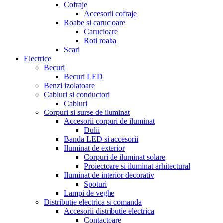
Cofraje
Accesorii cofraje
Roabe si carucioare
Carucioare
Roti roaba
Scari
Electrice
Becuri
Becuri LED
Benzi izolatoare
Cabluri si conductori
Cabluri
Corpuri si surse de iluminat
Accesorii corpuri de iluminat
Dulii
Banda LED si accesorii
Iluminat de exterior
Corpuri de iluminat solare
Proiectoare si iluminat arhitectural
Iluminat de interior decorativ
Spoturi
Lampi de veghe
Distributie electrica si comanda
Accesorii distributie electrica
Contactoare