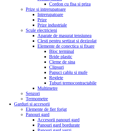
Cordon cu fisa si priza
Prize si intrerupatoare
Intrerupatoare
Prize
Prize industriale
Scule electricieni
Aparate de masurat tensiunea
Clesti pentru sertizat si dezizolat
Elemente de conectica si fixare
Bloc terminal
Bride plastic
Cleme de sina
Clipsuri
Papuci cablu si mufe
Reglete
Tuburi termocontractabile
Multimetre
Senzori
Termometre
Garduri si accesorii
Elemente de fier forjat
Panouri gard
Accesorii panouri gard
Panouri gard bordurate
Panouri gard verzi