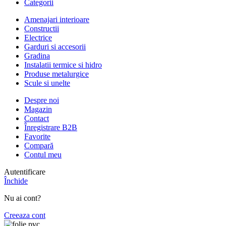
Categorii
Amenajari interioare
Constructii
Electrice
Garduri si accesorii
Gradina
Instalatii termice si hidro
Produse metalurgice
Scule si unelte
Despre noi
Magazin
Contact
Înregistrare B2B
Favorite
Compară
Contul meu
Autentificare
Închide
Nu ai cont?
Creeaza cont