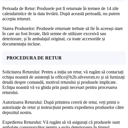
Perioada de Retur: Produsele pot fi returnate în termen de 14 zile
calendaristice de la data livrării. După această perioadă, nu putem
accepta retururi.
Starea Produselor: Produsele returnate trebuie să fie în aceeași stare
în care au fost livrate, fără semne de utilizare excesivă sau
deteriorare, și în ambalajul original, cu toate accesoriile și
documentația incluse.
PROCEDURA DE RETUR
Solicitarea Returului: Pentru a iniția un retur, vă rugăm să contactați
echipa noastră de asistență la office@b2b.silvesrom.ro și să furnizați
detalii despre comandă, motivul returului și produsele implicate.
Echipa noastră vă va ghida prin pașii necesari pentru procesarea
returului.
Autorizarea Returului: După primirea cererii de retur, veți primi o
autorizație de retur și instrucțiuni pentru expedierea produselor către
depozitul nostru.
Expedierea Returului: Vă rugăm să vă asigurați că produsele sunt
ambalate corespunzător pentru a evita deteriorarea în timpul