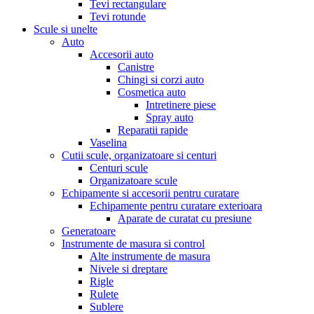
Tevi rectangulare
Tevi rotunde
Scule si unelte
Auto
Accesorii auto
Canistre
Chingi si corzi auto
Cosmetica auto
Intretinere piese
Spray auto
Reparatii rapide
Vaselina
Cutii scule, organizatoare si centuri
Centuri scule
Organizatoare scule
Echipamente si accesorii pentru curatare
Echipamente pentru curatare exterioara
Aparate de curatat cu presiune
Generatoare
Instrumente de masura si control
Alte instrumente de masura
Nivele si dreptare
Rigle
Rulete
Sublere