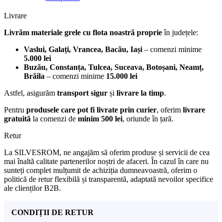
Livrare
Livrăm materiale grele cu flota noastră proprie
în județele:
Vaslui, Galați, Vrancea, Bacău, Iași
– comenzi minime
5.000 lei
Buzău, Constanța, Tulcea, Suceava, Botoșani, Neamț,
Brăila
– comenzi minime
15.000 lei
Astfel, asigurăm
transport sigur
și
livrare la timp
.
Pentru
produsele care pot fi livrate prin curier
, oferim
livrare
gratuită
la comenzi de
minim 500 lei
, oriunde în țară.
Retur
La SILVESROM, ne angajăm să oferim produse și servicii de cea
mai înaltă calitate partenerilor noștri de afaceri. În cazul în care nu
sunteți complet mulțumit de achiziția dumneavoastră, oferim o
politică de retur flexibilă și transparentă, adaptată nevoilor specifice
ale clienților B2B.
CONDIȚII DE RETUR