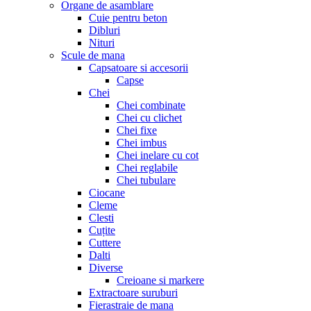
Organe de asamblare
Cuie pentru beton
Dibluri
Nituri
Scule de mana
Capsatoare si accesorii
Capse
Chei
Chei combinate
Chei cu clichet
Chei fixe
Chei imbus
Chei inelare cu cot
Chei reglabile
Chei tubulare
Ciocane
Cleme
Clesti
Cuțite
Cuttere
Dalti
Diverse
Creioane si markere
Extractoare suruburi
Fierastraie de mana