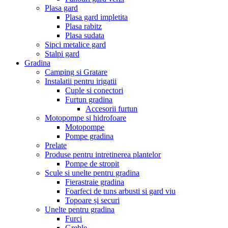
Plasa gard
Plasa gard impletita
Plasa rabitz
Plasa sudata
Sipci metalice gard
Stalpi gard
Gradina
Camping si Gratare
Instalatii pentru irigatii
Cuple si conectori
Furtun gradina
Accesorii furtun
Motopompe si hidrofoare
Motopompe
Pompe gradina
Prelate
Produse pentru intretinerea plantelor
Pompe de stropit
Scule si unelte pentru gradina
Fierastraie gradina
Foarfeci de tuns arbusti si gard viu
Topoare și securi
Unelte pentru gradina
Furci
Greble