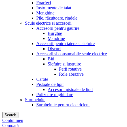
Foarfeci
Instrumente de taiat
Menghine
Pile, răzuitoare, rindele
Scule electrice si accesorii
Accesorii pentru gaurire
Burghie
Mandrine
Accesorii pentru taiere si slefuire
Discuri
Accesorii si consumabile scule electrice
Biti
Slefuire si lustruire
Perii rotative
Role abrazive
Carote
Pistoale de lipit
Accesorii pistoale de lipit
Polizoare unghiulare
Surubelnite
Surubelnite pentru electricieni
Search
Contul meu
Compară