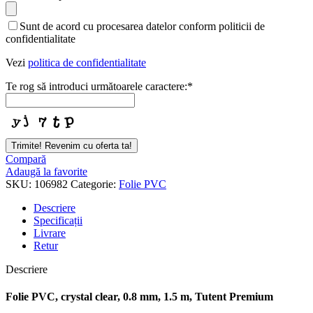
Sunt de acord cu procesarea datelor conform politicii de
confidentialitate
Vezi
politica de confidentialitate
Te rog să introduci următoarele caractere:
*
Email
*
Trimite! Revenim cu oferta ta!
Compară
Adaugă la favorite
SKU:
106982
Categorie:
Folie PVC
Descriere
Specificații
Livrare
Retur
Descriere
Folie PVC, crystal clear, 0.8 mm, 1.5 m, Tutent Premium