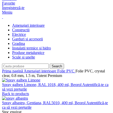
Favorite
Înregistreză-te
Meniu
Amenajari interioare
Constructii
Electrice
Garduri si accesorii
Gradina
Instalatii termice si hidro
Produse metalurgice
Scule si unelte
Search
Prima pagină
Amenajari interioare
Folie PVC
Folie PVC, crystal
clear, 0.8 mm, 1.5 m, Tutent Premium
Spray galben Limone, RAL 1018, 400 ml, Beorol
Autentifică-te ca
să vezi prețurile
Back to products
Spray albastru, Gentiana, RAL5010, 400 ml, Beorol
Autentifică-te
ca să vezi prețurile
Stoc epuizat