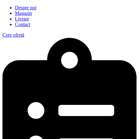
Despre noi
Magazin
Livrare
Contact
Cere ofertă