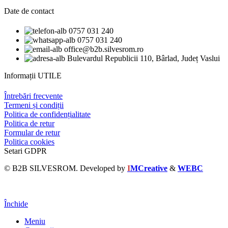
Date de contact
0757 031 240
0757 031 240
office@b2b.silvesrom.ro
Bulevardul Republicii 110, Bârlad, Județ Vaslui
Informații UTILE
Întrebări frecvente
Termeni și condiții
Politica de confidențialitate
Politica de retur
Formular de retur
Politica cookies
Setari GDPR
© B2B SILVESROM. Developed by
I
MCreative
&
WEBC
Închide
Meniu