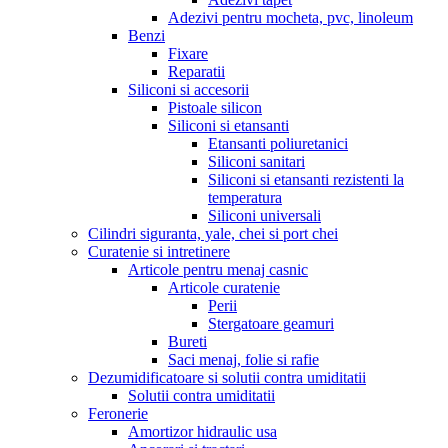
Adezivi pentru mocheta, pvc, linoleum
Benzi
Fixare
Reparatii
Siliconi si accesorii
Pistoale silicon
Siliconi si etansanti
Etansanti poliuretanici
Siliconi sanitari
Siliconi si etansanti rezistenti la
temperatura
Siliconi universali
Cilindri siguranta, yale, chei si port chei
Curatenie si intretinere
Articole pentru menaj casnic
Articole curatenie
Perii
Stergatoare geamuri
Bureti
Saci menaj, folie si rafie
Dezumidificatoare si solutii contra umiditatii
Solutii contra umiditatii
Feronerie
Amortizor hidraulic usa