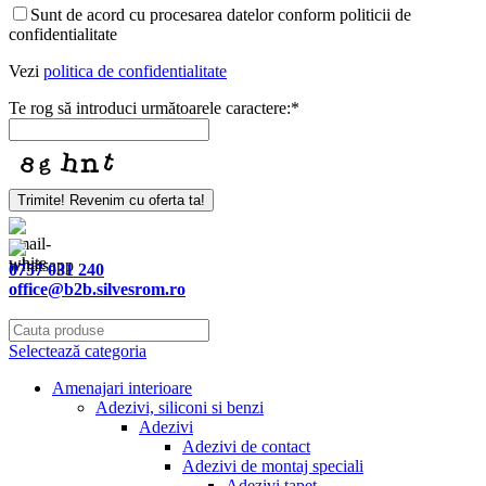
Sunt de acord cu procesarea datelor conform politicii de
confidentialitate
Vezi
politica de confidentialitate
Te rog să introduci următoarele caractere:
*
Trimite! Revenim cu oferta ta!
Phone
Number
*
0757 031 240
office@b2b.silvesrom.ro
Selectează categoria
Amenajari interioare
Adezivi, siliconi si benzi
Adezivi
Adezivi de contact
Adezivi de montaj speciali
Adezivi tapet