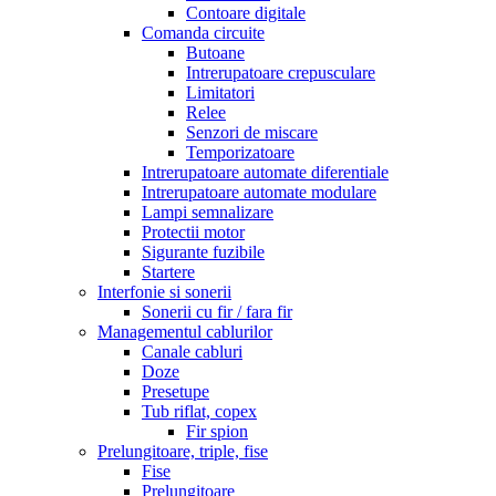
Contoare digitale
Comanda circuite
Butoane
Intrerupatoare crepusculare
Limitatori
Relee
Senzori de miscare
Temporizatoare
Intrerupatoare automate diferentiale
Intrerupatoare automate modulare
Lampi semnalizare
Protectii motor
Sigurante fuzibile
Startere
Interfonie si sonerii
Sonerii cu fir / fara fir
Managementul cablurilor
Canale cabluri
Doze
Presetupe
Tub riflat, copex
Fir spion
Prelungitoare, triple, fise
Fise
Prelungitoare