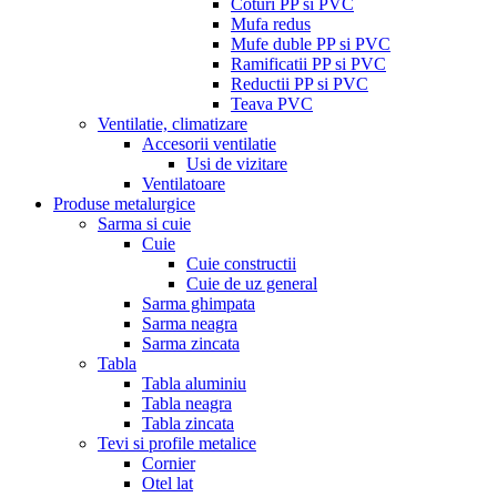
Coturi PP si PVC
Mufa redus
Mufe duble PP si PVC
Ramificatii PP si PVC
Reductii PP si PVC
Teava PVC
Ventilatie, climatizare
Accesorii ventilatie
Usi de vizitare
Ventilatoare
Produse metalurgice
Sarma si cuie
Cuie
Cuie constructii
Cuie de uz general
Sarma ghimpata
Sarma neagra
Sarma zincata
Tabla
Tabla aluminiu
Tabla neagra
Tabla zincata
Tevi si profile metalice
Cornier
Otel lat