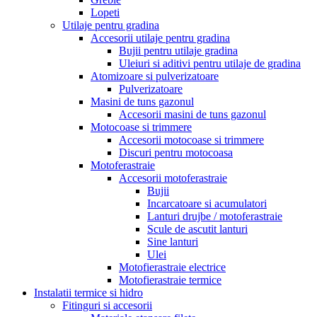
Lopeti
Utilaje pentru gradina
Accesorii utilaje pentru gradina
Bujii pentru utilaje gradina
Uleiuri si aditivi pentru utilaje de gradina
Atomizoare si pulverizatoare
Pulverizatoare
Masini de tuns gazonul
Accesorii masini de tuns gazonul
Motocoase si trimmere
Accesorii motocoase si trimmere
Discuri pentru motocoasa
Motoferastraie
Accesorii motoferastraie
Bujii
Incarcatoare si acumulatori
Lanturi drujbe / motoferastraie
Scule de ascutit lanturi
Sine lanturi
Ulei
Motofierastraie electrice
Motofierastraie termice
Instalatii termice si hidro
Fitinguri si accesorii