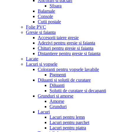
Ancorari si tractari
Sfoara
Balamale
Console
Cutii postale
Folie PVC
Gresie si faianta
Accesorii taiere gresie
Adezivi pentru gresie si faianta
Chituri pentru gresie si faianta
Distantiere pentru gresie si faianta
Lacate
Lacuri si vopsele
Coloranti pentru vopsele lavabile
Pigmenti
Diluanti si solutii de curatare
Diluanti
Solutii de curatare si decapanti
Grunduri si amorse
Amorse
Grunduri
Lacuri
Lacuri pentru lemn
Lacuri pentru parchet
Lacuri pentru piatra