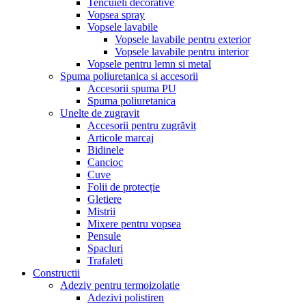
Tencuieli decorative
Vopsea spray
Vopsele lavabile
Vopsele lavabile pentru exterior
Vopsele lavabile pentru interior
Vopsele pentru lemn si metal
Spuma poliuretanica si accesorii
Accesorii spuma PU
Spuma poliuretanica
Unelte de zugravit
Accesorii pentru zugrăvit
Articole marcaj
Bidinele
Cancioc
Cuve
Folii de protecție
Gletiere
Mistrii
Mixere pentru vopsea
Pensule
Spacluri
Trafaleti
Constructii
Adeziv pentru termoizolatie
Adezivi polistiren