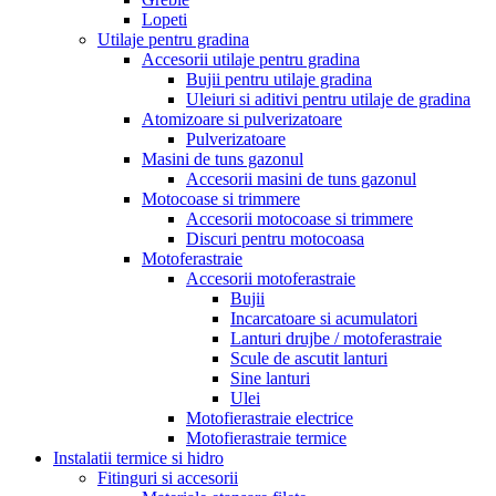
Lopeti
Utilaje pentru gradina
Accesorii utilaje pentru gradina
Bujii pentru utilaje gradina
Uleiuri si aditivi pentru utilaje de gradina
Atomizoare si pulverizatoare
Pulverizatoare
Masini de tuns gazonul
Accesorii masini de tuns gazonul
Motocoase si trimmere
Accesorii motocoase si trimmere
Discuri pentru motocoasa
Motoferastraie
Accesorii motoferastraie
Bujii
Incarcatoare si acumulatori
Lanturi drujbe / motoferastraie
Scule de ascutit lanturi
Sine lanturi
Ulei
Motofierastraie electrice
Motofierastraie termice
Instalatii termice si hidro
Fitinguri si accesorii