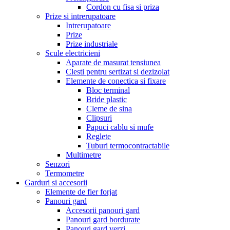
Cordon cu fisa si priza
Prize si intrerupatoare
Intrerupatoare
Prize
Prize industriale
Scule electricieni
Aparate de masurat tensiunea
Clesti pentru sertizat si dezizolat
Elemente de conectica si fixare
Bloc terminal
Bride plastic
Cleme de sina
Clipsuri
Papuci cablu si mufe
Reglete
Tuburi termocontractabile
Multimetre
Senzori
Termometre
Garduri si accesorii
Elemente de fier forjat
Panouri gard
Accesorii panouri gard
Panouri gard bordurate
Panouri gard verzi