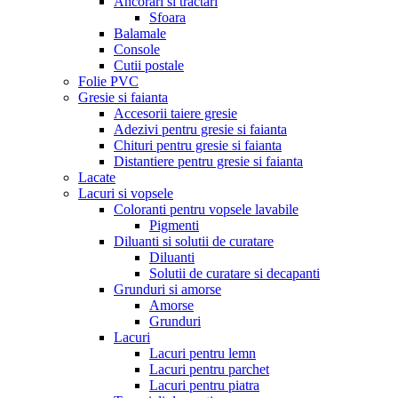
Ancorari si tractari
Sfoara
Balamale
Console
Cutii postale
Folie PVC
Gresie si faianta
Accesorii taiere gresie
Adezivi pentru gresie si faianta
Chituri pentru gresie si faianta
Distantiere pentru gresie si faianta
Lacate
Lacuri si vopsele
Coloranti pentru vopsele lavabile
Pigmenti
Diluanti si solutii de curatare
Diluanti
Solutii de curatare si decapanti
Grunduri si amorse
Amorse
Grunduri
Lacuri
Lacuri pentru lemn
Lacuri pentru parchet
Lacuri pentru piatra