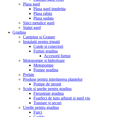
Plasa gard
Plasa gard impletita
Plasa rabitz
Plasa sudata
Sipci metalice gard
Stalpi gard
Gradina
Camping si Gratare
Instalatii pentru irigatii
Cuple si conectori
Furtun gradina
Accesorii furtun
Motopompe si hidrofoare
Motopompe
Pompe gradina
Prelate
Produse pentru intretinerea plantelor
Pompe de stropit
Scule si unelte pentru gradina
Fierastraie gradina
Foarfeci de tuns arbusti si gard viu
Topoare și securi
Unelte pentru gradina
Furci
Greble