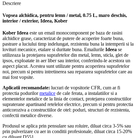
Descriere
Vopsea alchidica, pentru lemn / metal, 0.75 L, maro deschis,
interior / exterior, Ideea, Kober
Kober Ideea
este un email monocomponent pe baza de rasini
alchidice grase, caracterizat de putere de acoperire foarte buna,
pastrare a luciului timp indelungat, rezistenta buna la intemperii si la
lovituri mecanice, etalare si duritate buna. Emailurile
Ideea
se
utilizeaza la protejarea suprafetelor din metal, lemn, sticla, glet de
ipsos, exploatate in aer liber sau interior, conferindu-le acestora un
aspect placut. Acestea sunt utilizate pentru acoperirea suprafetelor
noi, precum si pentru intretinerea sau repararea suprafetelor care au
mai fost vopsite.
Aplicatii recomandate:
lucrari de vopsitorie CFR, cum ar fi
protectia podurilor
metalice
de cale ferata, a instalatiilor si a
elementelor metalice de la linia de contact, protejarea constructiilor
supraterane apartinand retelelor electrice, precum si pentru protectia
anticoroziva a constructiilor de otel: poduri, structuri de rezistenta,
confectii metalice diverse.
Produsul se aplica prin pensulare sau roluire, diluat circa 3-5% sau
prin pulverizare cu aer in conditii profesionale, diluat circa 15-20%
cu diluant D551.