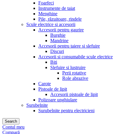
Foarfeci
Instrumente de taiat
Menghine
Pile, răzuitoare, rindele
Scule electrice si accesorii
Accesorii pentru gaurire
Burghie
Mandrine
Accesorii pentru taiere si slefuire
Discuri
Accesorii si consumabile scule electrice
Biti
Slefuire si lustruire
Perii rotative
Role abrazive
Carote
Pistoale de lipit
Accesorii pistoale de lipit
Polizoare unghiulare
Surubelnite
Surubelnite pentru electricieni
Search
Contul meu
Compară