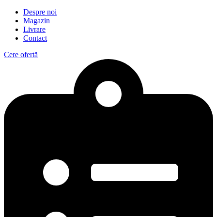
Despre noi
Magazin
Livrare
Contact
Cere ofertă