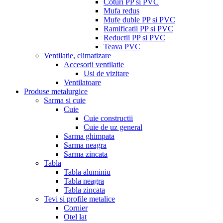
Coturi PP si PVC
Mufa redus
Mufe duble PP si PVC
Ramificatii PP si PVC
Reductii PP si PVC
Teava PVC
Ventilatie, climatizare
Accesorii ventilatie
Usi de vizitare
Ventilatoare
Produse metalurgice
Sarma si cuie
Cuie
Cuie constructii
Cuie de uz general
Sarma ghimpata
Sarma neagra
Sarma zincata
Tabla
Tabla aluminiu
Tabla neagra
Tabla zincata
Tevi si profile metalice
Cornier
Otel lat