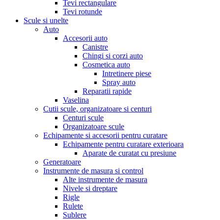
Tevi rectangulare
Tevi rotunde
Scule si unelte
Auto
Accesorii auto
Canistre
Chingi si corzi auto
Cosmetica auto
Intretinere piese
Spray auto
Reparatii rapide
Vaselina
Cutii scule, organizatoare si centuri
Centuri scule
Organizatoare scule
Echipamente si accesorii pentru curatare
Echipamente pentru curatare exterioara
Aparate de curatat cu presiune
Generatoare
Instrumente de masura si control
Alte instrumente de masura
Nivele si dreptare
Rigle
Rulete
Sublere