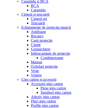
Caramida si BCA
BCA
Caramida
Ciment si tencuieli
Ciment gri
Tencuieli
Echipamente de protectia muncii
Antifoane
Bocanci
Casti protectie
Cizme
Genunchiere
Imbracaminte de protectie
Combinezoane
Manusi
Ochelari protectie
Veste
Viziere
Gips carton si accesorii
Accesorii gips carton
Piese gips carton
Suruburi gips carton
Adeziv gips carton
Placi gips carton
Profile gips carton