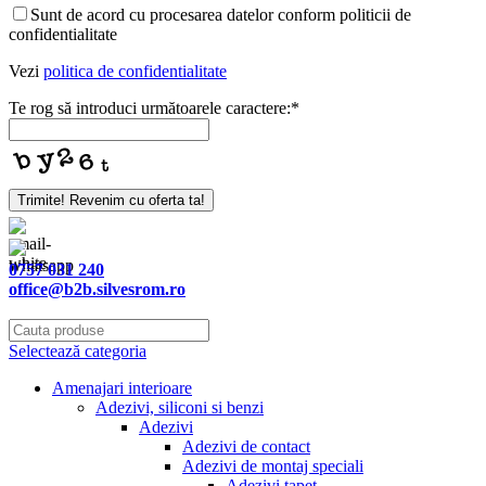
Sunt de acord cu procesarea datelor conform politicii de
confidentialitate
Vezi
politica de confidentialitate
Te rog să introduci următoarele caractere:
*
Trimite! Revenim cu oferta ta!
Email
Address
*
0757 031 240
office@b2b.silvesrom.ro
Selectează categoria
Amenajari interioare
Adezivi, siliconi si benzi
Adezivi
Adezivi de contact
Adezivi de montaj speciali
Adezivi tapet