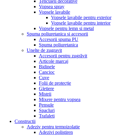
Tencuieli decorative
Vopsea spray
Vopsele lavabile
Vopsele lavabile pentru exterior
Vopsele lavabile pentru interior
Vopsele pentru lemn si metal
Spuma poliuretanica si accesorii
Accesorii spuma PU
Spuma poliuretanica
Unelte de zugravit
Accesorii pentru zugrăvit
Articole marcaj
Bidinele
Cancioc
Cuve
Folii de protecție
Gletiere
Mistrii
Mixere pentru vopsea
Pensule
Spacluri
Trafaleti
Constructii
Adeziv pentru termoizolatie
Adezivi polistiren