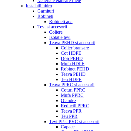
Materiale etansare filete
Instalatii hidro
Garnituri
Robineti
Robineti apa
Tevi si accesorii
Coliere
Izolatie tevi
Teava PEHD si accesorii
Colier bransare
Cot HDPE
Dop PEHD
Mufa HDPE
Robinet PEHD
Teava PEHD
Teu HDPE
Teava PPRC si accesorii
Coturi PPRC
Mufa PPRC
Olandez
Reductii PPRC
Teava PPR
Teu PPR
Tevi PP si PVC si accesorii
Capace