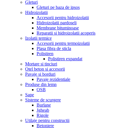
Gleturi
Gleturi pe baza de ipsos
Hidroizolatii
Accesorii pentru hidroizolatii
Hidroizolatii pardoseli
Membrane bituminoase
Reparatii si hidroizolatii acoperis
Izolatii termice
Accesorii pentru termoizolatii
Plasa fibra de sticla
Polistiren
Polistiren expandat
Mortare si tinciuri
Otel beton si accesorii
Pavaje si borduri
Pavaje rezidentiale
Produse din lemn
OSB
Sape
Sisteme de scurgere
Burlane
Jgheab
Rigole
Utilaje pentru constructii
Betoniere