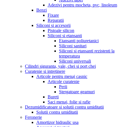
Adezivi pentru mocheta, pvc, linoleum
Benzi
Fixare
Reparatii
Siliconi si accesorii
Pistoale silicon
Siliconi si etansanti
Etansanti poliuretanici
Siliconi sanitari
Siliconi si etansanti rezistenti la
temperatura
Siliconi universali
Cilindri siguranta, yale, chei si port chei
Curatenie si intretinere
Articole pentru menaj casnic
Articole curatenie
Perii
Stergatoare geamuri
Bureti
Saci menaj, folie si rafie
Dezumidificatoare si solutii contra umiditatii
Solutii contra umiditatii
Feronerie
Amortizor hidraulic usa