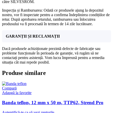
către SILVESROM.
Inspecția și Rambursarea: Odată ce produsele ajung la depozitul
nostru, vor fi inspectate pentru a confirma îndeplinirea condițiilor de
retur. După aprobarea returului, rambursarea sau înlocuirea
produsului va fi procesată în termen de 14 zile lucrătoare.
GARANȚII ȘI RECLAMAȚII
Dacă produsele achiziționate prezintă defecte de fabricație sau
probleme funcționale în perioada de garanție, vă rugăm să ne
contactați pentru asistență. Vom lucra împreună pentru a remedia
situația cât mai repede posibil.
Produse similare
Compară
Adaugă la favorite
Banda teflon, 12 mm x 50 m, TTP62, Strend Pro
Autentifică-te ca să vezi prețurile