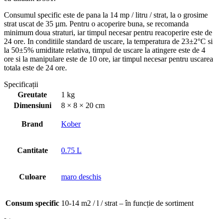
Consumul specific este de pana la 14 mp / litru / strat, la o grosime
strat uscat de 35 µm. Pentru o acoperire buna, se recomanda
minimum doua straturi, iar timpul necesar pentru reacoperire este de
24 ore. In conditiile standard de uscare, la temperatura de 23±2°C si
la 50±5% umiditate relativa, timpul de uscare la atingere este de 4
ore si la manipulare este de 10 ore, iar timpul necesar pentru uscarea
totala este de 24 ore.
Specificații
Greutate
1 kg
Dimensiuni
8 × 8 × 20 cm
Brand
Kober
Cantitate
0.75 L
Culoare
maro deschis
Consum specific
10-14 m2 / l / strat – în funcție de sortiment