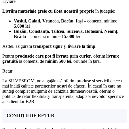
Livrare
Livrăm materiale grele cu flota noastră proprie
în județele:
Vaslui, Galați, Vrancea, Bacău, Iași
– comenzi minime
5.000 lei
Buzău, Constanța, Tulcea, Suceava, Botoșani, Neamț,
Brăila
– comenzi minime
15.000 lei
Astfel, asigurăm
transport sigur
și
livrare la timp
.
Pentru
produsele care pot fi livrate prin curier
, oferim
livrare
gratuită
la comenzi de
minim 500 lei
, oriunde în țară.
Retur
La SILVESROM, ne angajăm să oferim produse și servicii de cea
mai înaltă calitate partenerilor noștri de afaceri. În cazul în care nu
sunteți complet mulțumit de achiziția dumneavoastră, oferim o
politică de retur flexibilă și transparentă, adaptată nevoilor specifice
ale clienților B2B.
CONDIȚII DE RETUR