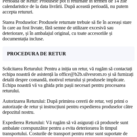
Perioada de Retur: Produsele pot fi returnate în termen de 14 zile
calendaristice de la data livrării. După această perioadă, nu putem
accepta retururi.
Starea Produselor: Produsele returnate trebuie să fie în aceeași stare
în care au fost livrate, fără semne de utilizare excesivă sau
deteriorare, și în ambalajul original, cu toate accesoriile și
documentația incluse.
PROCEDURA DE RETUR
Solicitarea Returului: Pentru a iniția un retur, vă rugăm să contactați
echipa noastră de asistență la office@b2b.silvesrom.ro și să furnizați
detalii despre comandă, motivul returului și produsele implicate.
Echipa noastră vă va ghida prin pașii necesari pentru procesarea
returului.
Autorizarea Returului: După primirea cererii de retur, veți primi o
autorizație de retur și instrucțiuni pentru expedierea produselor către
depozitul nostru.
Expedierea Returului: Vă rugăm să vă asigurați că produsele sunt
ambalate corespunzător pentru a evita deteriorarea în timpul
transportului. Costurile de transport pentru retur sunt suportate de