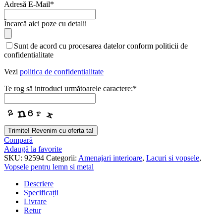
Adresă E-Mail
*
Încarcă aici poze cu detalii
Sunt de acord cu procesarea datelor conform politicii de
confidentialitate
Vezi
politica de confidentialitate
Te rog să introduci următoarele caractere:
*
Trimite! Revenim cu oferta ta!
Company
Compară
Name
Adaugă la favorite
*
SKU:
92594
Categorii:
Amenajari interioare
,
Lacuri si vopsele
,
Vopsele pentru lemn si metal
Descriere
Specificații
Livrare
Retur