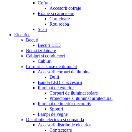
Cofraje
Accesorii cofraje
Roabe si carucioare
Carucioare
Roti roaba
Scari
Electrice
Becuri
Becuri LED
Benzi izolatoare
Cabluri si conductori
Cabluri
Corpuri si surse de iluminat
Accesorii corpuri de iluminat
Dulii
Banda LED si accesorii
Iluminat de exterior
Corpuri de iluminat solare
Proiectoare si iluminat arhitectural
Iluminat de interior decorativ
Spoturi
Lampi de veghe
Distributie electrica si comanda
Accesorii distributie electrica
Contactoare