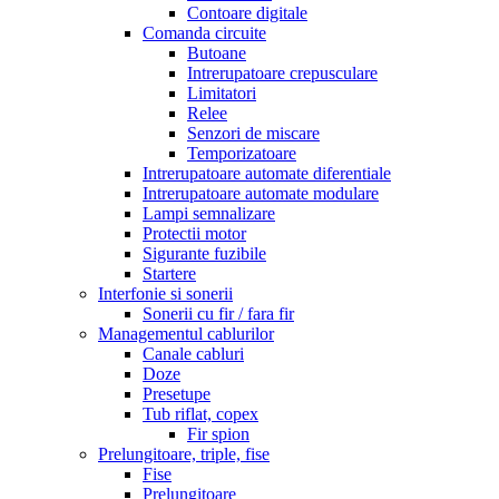
Contoare digitale
Comanda circuite
Butoane
Intrerupatoare crepusculare
Limitatori
Relee
Senzori de miscare
Temporizatoare
Intrerupatoare automate diferentiale
Intrerupatoare automate modulare
Lampi semnalizare
Protectii motor
Sigurante fuzibile
Startere
Interfonie si sonerii
Sonerii cu fir / fara fir
Managementul cablurilor
Canale cabluri
Doze
Presetupe
Tub riflat, copex
Fir spion
Prelungitoare, triple, fise
Fise
Prelungitoare