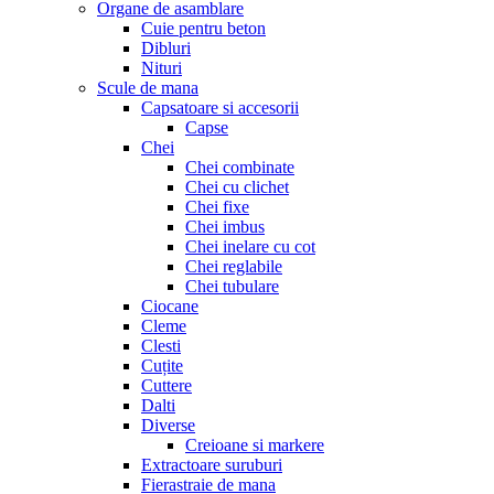
Organe de asamblare
Cuie pentru beton
Dibluri
Nituri
Scule de mana
Capsatoare si accesorii
Capse
Chei
Chei combinate
Chei cu clichet
Chei fixe
Chei imbus
Chei inelare cu cot
Chei reglabile
Chei tubulare
Ciocane
Cleme
Clesti
Cuțite
Cuttere
Dalti
Diverse
Creioane si markere
Extractoare suruburi
Fierastraie de mana