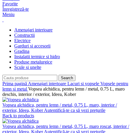
Favorite
Înregistreză-te
Meniu
Amenajari interioare
Constructii
Electrice
Garduri si accesorii
Gradina
Instalatii termice si hidro
Produse metalurgice
Scule si unelte
Search
Prima pagină
Amenajari interioare
Lacuri si vopsele
Vopsele pentru
lemn si metal
Vopsea alchidica, pentru lemn / metal, 0.75 L, maro
deschis, interior / exterior, Ideea, Kober
Vopsea alchidica, pentru lemn / metal, 0.75 L, maro, interior /
exterior, Ideea, Kober
Autentifică-te ca să vezi prețurile
Back to products
Vopsea alchidica, pentru lemn / metal, 0.75 L, maro roscat, interior /
exterior, Ideea, Kober
Autentifică-te ca să vezi prețurile