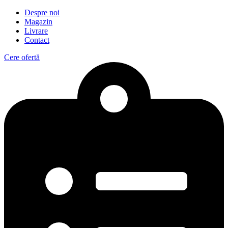
Despre noi
Magazin
Livrare
Contact
Cere ofertă