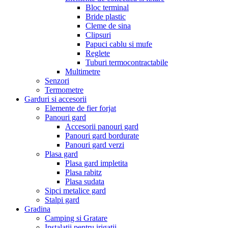
Bloc terminal
Bride plastic
Cleme de sina
Clipsuri
Papuci cablu si mufe
Reglete
Tuburi termocontractabile
Multimetre
Senzori
Termometre
Garduri si accesorii
Elemente de fier forjat
Panouri gard
Accesorii panouri gard
Panouri gard bordurate
Panouri gard verzi
Plasa gard
Plasa gard impletita
Plasa rabitz
Plasa sudata
Sipci metalice gard
Stalpi gard
Gradina
Camping si Gratare
Instalatii pentru irigatii