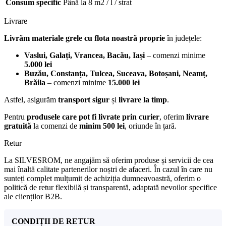
Consum specific
Până la 8 m2 / l / strat
Livrare
Livrăm materiale grele cu flota noastră proprie
în județele:
Vaslui, Galați, Vrancea, Bacău, Iași
– comenzi minime
5.000 lei
Buzău, Constanța, Tulcea, Suceava, Botoșani, Neamț,
Brăila
– comenzi minime
15.000 lei
Astfel, asigurăm
transport sigur
și
livrare la timp
.
Pentru
produsele care pot fi livrate prin curier
, oferim
livrare
gratuită
la comenzi de
minim 500 lei
, oriunde în țară.
Retur
La SILVESROM, ne angajăm să oferim produse și servicii de cea
mai înaltă calitate partenerilor noștri de afaceri. În cazul în care nu
sunteți complet mulțumit de achiziția dumneavoastră, oferim o
politică de retur flexibilă și transparentă, adaptată nevoilor specifice
ale clienților B2B.
CONDIȚII DE RETUR