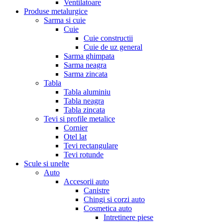
Ventilatoare
Produse metalurgice
Sarma si cuie
Cuie
Cuie constructii
Cuie de uz general
Sarma ghimpata
Sarma neagra
Sarma zincata
Tabla
Tabla aluminiu
Tabla neagra
Tabla zincata
Tevi si profile metalice
Cornier
Otel lat
Tevi rectangulare
Tevi rotunde
Scule si unelte
Auto
Accesorii auto
Canistre
Chingi si corzi auto
Cosmetica auto
Intretinere piese