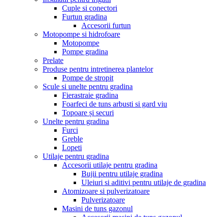
Cuple si conectori
Furtun gradina
Accesorii furtun
Motopompe si hidrofoare
Motopompe
Pompe gradina
Prelate
Produse pentru intretinerea plantelor
Pompe de stropit
Scule si unelte pentru gradina
Fierastraie gradina
Foarfeci de tuns arbusti si gard viu
Topoare și securi
Unelte pentru gradina
Furci
Greble
Lopeti
Utilaje pentru gradina
Accesorii utilaje pentru gradina
Bujii pentru utilaje gradina
Uleiuri si aditivi pentru utilaje de gradina
Atomizoare si pulverizatoare
Pulverizatoare
Masini de tuns gazonul