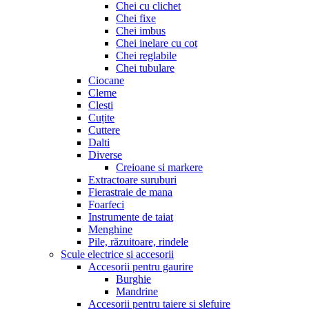
Chei cu clichet
Chei fixe
Chei imbus
Chei inelare cu cot
Chei reglabile
Chei tubulare
Ciocane
Cleme
Clesti
Cuțite
Cuttere
Dalti
Diverse
Creioane si markere
Extractoare suruburi
Fierastraie de mana
Foarfeci
Instrumente de taiat
Menghine
Pile, răzuitoare, rindele
Scule electrice si accesorii
Accesorii pentru gaurire
Burghie
Mandrine
Accesorii pentru taiere si slefuire