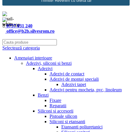
Trimite! Revenim cu oferta ta!
0757 031 240
office@b2b.silvesrom.ro
Selectează categoria
Amenajari interioare
Adezivi, siliconi si benzi
Adezivi
Adezivi de contact
Adezivi de montaj speciali
Adezivi tapet
Adezivi pentru mocheta, pvc, linoleum
Benzi
Fixare
Reparatii
Siliconi si accesorii
Pistoale silicon
Siliconi si etansanti
Etansanti poliuretanici