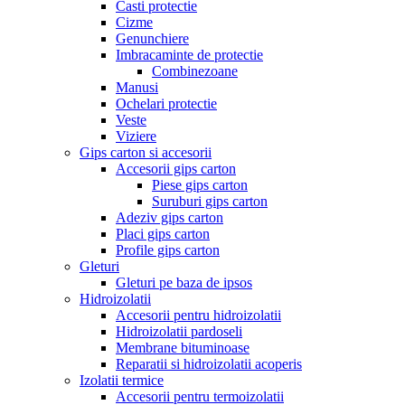
Casti protectie
Cizme
Genunchiere
Imbracaminte de protectie
Combinezoane
Manusi
Ochelari protectie
Veste
Viziere
Gips carton si accesorii
Accesorii gips carton
Piese gips carton
Suruburi gips carton
Adeziv gips carton
Placi gips carton
Profile gips carton
Gleturi
Gleturi pe baza de ipsos
Hidroizolatii
Accesorii pentru hidroizolatii
Hidroizolatii pardoseli
Membrane bituminoase
Reparatii si hidroizolatii acoperis
Izolatii termice
Accesorii pentru termoizolatii