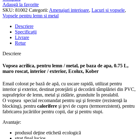
Website
Adaugă la favorite
*
SKU:
81002
Categorii:
Amenajari interioare
,
Lacuri si vopsele
,
Vopsele pentru lemn si metal
Descriere
Specificații
Livrare
Retur
Descriere
Vopsea acrilica, pentru lemn / metal, pe baza de apa, 0.75 L,
maro roscat, interior / exterior, Ecolux, Kober
Email colorat pe bază de apă, cu uscare rapidă, utilizat pentru
interior şi exterior, destinat protejării şi decorării tâmplăriei din PVC,
suprafeţelor de lemn, metal şi zidărie, grunduite în prealabil.
O vopsea special recomandat pentru uşi şi ferestre (rezistenţă la
blocking), pentru
calorifere
şi ţevi de cupru (termorezistent), pentru
fabricarea jucăriilor pentru copii, dar şi pentru stupi.
Avantaje:
produsul deţine etichetă ecologică
strat final lucios