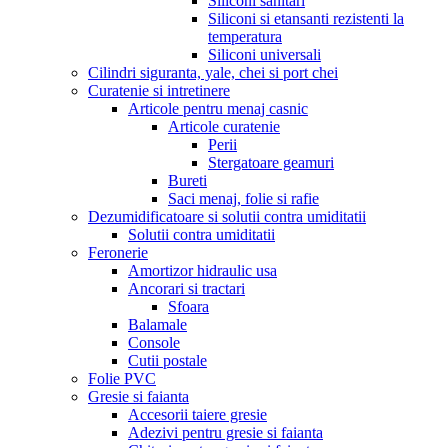
Siliconi sanitari
Siliconi si etansanti rezistenti la
temperatura
Siliconi universali
Cilindri siguranta, yale, chei si port chei
Curatenie si intretinere
Articole pentru menaj casnic
Articole curatenie
Perii
Stergatoare geamuri
Bureti
Saci menaj, folie si rafie
Dezumidificatoare si solutii contra umiditatii
Solutii contra umiditatii
Feronerie
Amortizor hidraulic usa
Ancorari si tractari
Sfoara
Balamale
Console
Cutii postale
Folie PVC
Gresie si faianta
Accesorii taiere gresie
Adezivi pentru gresie si faianta