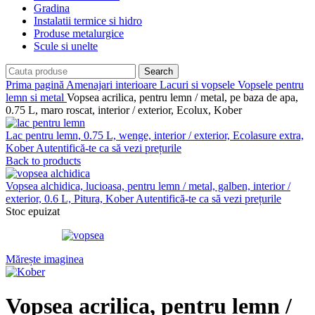
Gradina
Instalatii termice si hidro
Produse metalurgice
Scule si unelte
Search
Prima pagină
Amenajari interioare
Lacuri si vopsele
Vopsele pentru
lemn si metal
Vopsea acrilica, pentru lemn / metal, pe baza de apa,
0.75 L, maro roscat, interior / exterior, Ecolux, Kober
Lac pentru lemn, 0.75 L, wenge, interior / exterior, Ecolasure extra,
Kober
Autentifică-te ca să vezi prețurile
Back to products
Vopsea alchidica, lucioasa, pentru lemn / metal, galben, interior /
exterior, 0.6 L, Pitura, Kober
Autentifică-te ca să vezi prețurile
Stoc epuizat
Mărește imaginea
Vopsea acrilica, pentru lemn /