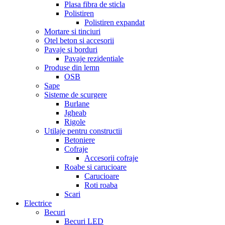
Plasa fibra de sticla
Polistiren
Polistiren expandat
Mortare si tinciuri
Otel beton si accesorii
Pavaje si borduri
Pavaje rezidentiale
Produse din lemn
OSB
Sape
Sisteme de scurgere
Burlane
Jgheab
Rigole
Utilaje pentru constructii
Betoniere
Cofraje
Accesorii cofraje
Roabe si carucioare
Carucioare
Roti roaba
Scari
Electrice
Becuri
Becuri LED