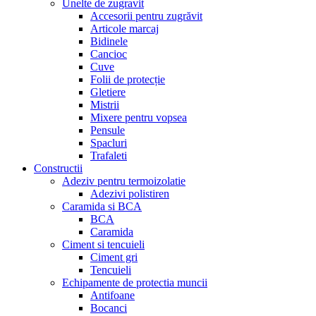
Unelte de zugravit
Accesorii pentru zugrăvit
Articole marcaj
Bidinele
Cancioc
Cuve
Folii de protecție
Gletiere
Mistrii
Mixere pentru vopsea
Pensule
Spacluri
Trafaleti
Constructii
Adeziv pentru termoizolatie
Adezivi polistiren
Caramida si BCA
BCA
Caramida
Ciment si tencuieli
Ciment gri
Tencuieli
Echipamente de protectia muncii
Antifoane
Bocanci