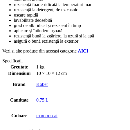
rezistenţă foarte ridicată la temperaturi mari
rezistenţă la detergenţi de uz casnic
uscare rapidă
lavabilitate deosebită
grad de alb ridicat şi rezistent în timp
aplicare şi întindere uşoară
rezistenţă bună la zgâriere, la uzură și la apă
asigură o bună rezistenţă la exterior
Vezi si alte produse din aceeasi categorie
AICI
Specificații
Greutate
1 kg
Dimensiuni
10 × 10 × 12 cm
Brand
Kober
Cantitate
0.75 L
Culoare
maro roscat