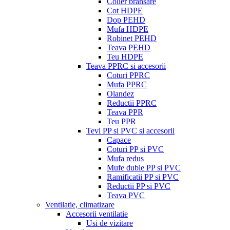
Colier bransare
Cot HDPE
Dop PEHD
Mufa HDPE
Robinet PEHD
Teava PEHD
Teu HDPE
Teava PPRC si accesorii
Coturi PPRC
Mufa PPRC
Olandez
Reductii PPRC
Teava PPR
Teu PPR
Tevi PP si PVC si accesorii
Capace
Coturi PP si PVC
Mufa redus
Mufe duble PP si PVC
Ramificatii PP si PVC
Reductii PP si PVC
Teava PVC
Ventilatie, climatizare
Accesorii ventilatie
Usi de vizitare