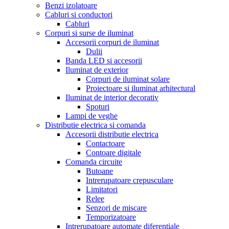
Benzi izolatoare
Cabluri si conductori
Cabluri
Corpuri si surse de iluminat
Accesorii corpuri de iluminat
Dulii
Banda LED si accesorii
Iluminat de exterior
Corpuri de iluminat solare
Proiectoare si iluminat arhitectural
Iluminat de interior decorativ
Spoturi
Lampi de veghe
Distributie electrica si comanda
Accesorii distributie electrica
Contactoare
Contoare digitale
Comanda circuite
Butoane
Intrerupatoare crepusculare
Limitatori
Relee
Senzori de miscare
Temporizatoare
Intrerupatoare automate diferentiale