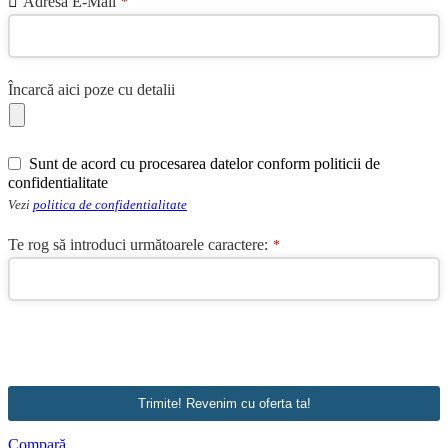
Adresă E-Mail
*
Încarcă aici poze cu detalii
Sunt de acord cu procesarea datelor conform politicii de
confidentialitate
Vezi
politica de confidentialitate
Te rog să introduci următoarele caractere:
*
Trimite! Revenim cu oferta ta!
Your
Compară