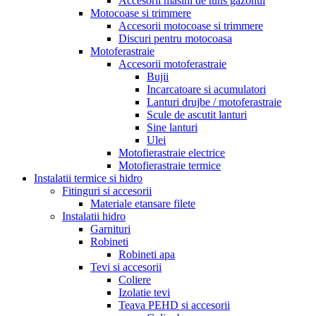
Accesorii masini de tuns gazonul
Motocoase si trimmere
Accesorii motocoase si trimmere
Discuri pentru motocoasa
Motoferastraie
Accesorii motoferastraie
Bujii
Incarcatoare si acumulatori
Lanturi drujbe / motoferastraie
Scule de ascutit lanturi
Sine lanturi
Ulei
Motofierastraie electrice
Motofierastraie termice
Instalatii termice si hidro
Fitinguri si accesorii
Materiale etansare filete
Instalatii hidro
Garnituri
Robineti
Robineti apa
Tevi si accesorii
Coliere
Izolatie tevi
Teava PEHD si accesorii