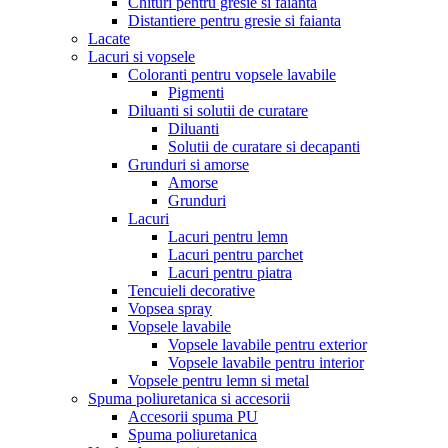
Chituri pentru gresie si faianta
Distantiere pentru gresie si faianta
Lacate
Lacuri si vopsele
Coloranti pentru vopsele lavabile
Pigmenti
Diluanti si solutii de curatare
Diluanti
Solutii de curatare si decapanti
Grunduri si amorse
Amorse
Grunduri
Lacuri
Lacuri pentru lemn
Lacuri pentru parchet
Lacuri pentru piatra
Tencuieli decorative
Vopsea spray
Vopsele lavabile
Vopsele lavabile pentru exterior
Vopsele lavabile pentru interior
Vopsele pentru lemn si metal
Spuma poliuretanica si accesorii
Accesorii spuma PU
Spuma poliuretanica