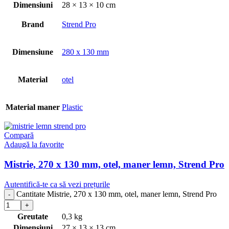
Dimensiuni
28 × 13 × 10 cm
Brand
Strend Pro
Dimensiune
280 x 130 mm
Material
otel
Material maner
Plastic
Compară
Adaugă la favorite
Mistrie, 270 x 130 mm, otel, maner lemn, Strend Pro
Autentifică-te ca să vezi prețurile
Cantitate Mistrie, 270 x 130 mm, otel, maner lemn, Strend Pro
Greutate
0,3 kg
Dimensiuni
27 × 13 × 13 cm