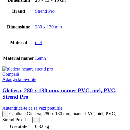
Dimensiuni
28 × 13 × 10 cm
Brand
Strend Pro
Dimensiune
280 x 130 mm
Material
otel
Material maner
Lemn
Compară
Adaugă la favorite
Gletiera, 280 x 130 mm, maner PVC, otel, PVC,
Strend Pro
Autentifică-te ca să vezi prețurile
Cantitate Gletiera, 280 x 130 mm, maner PVC, otel, PVC,
Strend Pro
Greutate
0,32 kg