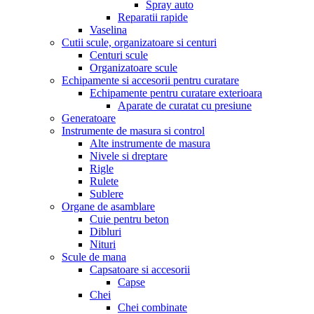
Spray auto
Reparatii rapide
Vaselina
Cutii scule, organizatoare si centuri
Centuri scule
Organizatoare scule
Echipamente si accesorii pentru curatare
Echipamente pentru curatare exterioara
Aparate de curatat cu presiune
Generatoare
Instrumente de masura si control
Alte instrumente de masura
Nivele si dreptare
Rigle
Rulete
Sublere
Organe de asamblare
Cuie pentru beton
Dibluri
Nituri
Scule de mana
Capsatoare si accesorii
Capse
Chei
Chei combinate