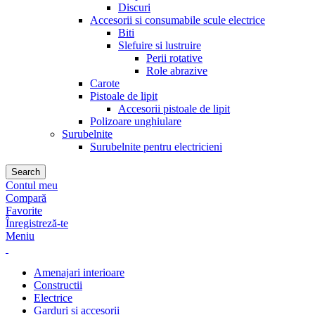
Discuri
Accesorii si consumabile scule electrice
Biti
Slefuire si lustruire
Perii rotative
Role abrazive
Carote
Pistoale de lipit
Accesorii pistoale de lipit
Polizoare unghiulare
Surubelnite
Surubelnite pentru electricieni
Search
Contul meu
Compară
Favorite
Înregistreză-te
Meniu
Amenajari interioare
Constructii
Electrice
Garduri si accesorii