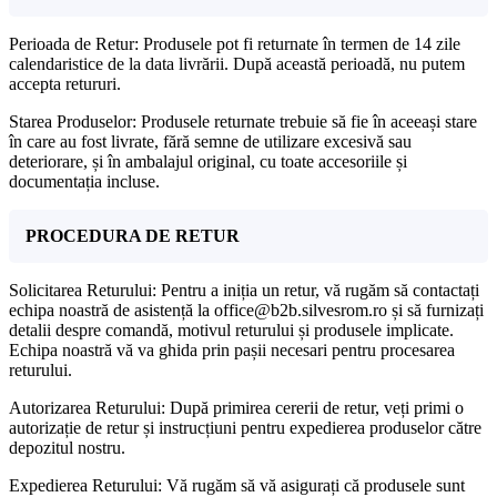
Perioada de Retur: Produsele pot fi returnate în termen de 14 zile
calendaristice de la data livrării. După această perioadă, nu putem
accepta retururi.
Starea Produselor: Produsele returnate trebuie să fie în aceeași stare
în care au fost livrate, fără semne de utilizare excesivă sau
deteriorare, și în ambalajul original, cu toate accesoriile și
documentația incluse.
PROCEDURA DE RETUR
Solicitarea Returului: Pentru a iniția un retur, vă rugăm să contactați
echipa noastră de asistență la office@b2b.silvesrom.ro și să furnizați
detalii despre comandă, motivul returului și produsele implicate.
Echipa noastră vă va ghida prin pașii necesari pentru procesarea
returului.
Autorizarea Returului: După primirea cererii de retur, veți primi o
autorizație de retur și instrucțiuni pentru expedierea produselor către
depozitul nostru.
Expedierea Returului: Vă rugăm să vă asigurați că produsele sunt