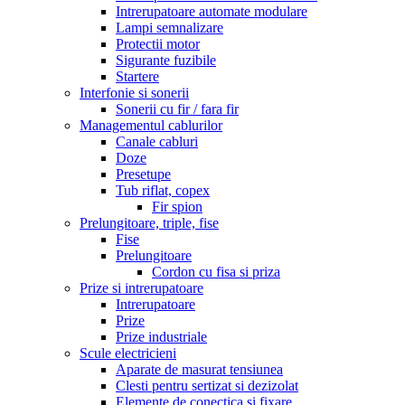
Intrerupatoare automate modulare
Lampi semnalizare
Protectii motor
Sigurante fuzibile
Startere
Interfonie si sonerii
Sonerii cu fir / fara fir
Managementul cablurilor
Canale cabluri
Doze
Presetupe
Tub riflat, copex
Fir spion
Prelungitoare, triple, fise
Fise
Prelungitoare
Cordon cu fisa si priza
Prize si intrerupatoare
Intrerupatoare
Prize
Prize industriale
Scule electricieni
Aparate de masurat tensiunea
Clesti pentru sertizat si dezizolat
Elemente de conectica si fixare