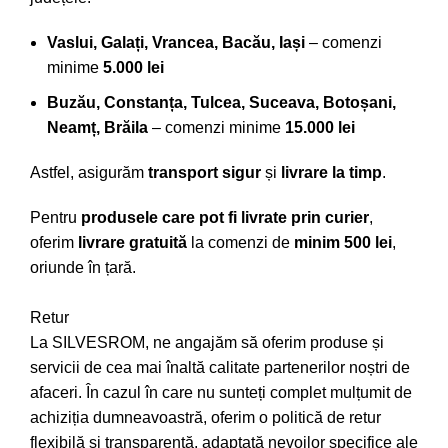
Vaslui, Galați, Vrancea, Bacău, Iași
– comenzi
minime
5.000 lei
Buzău, Constanța, Tulcea, Suceava, Botoșani,
Neamț, Brăila
– comenzi minime
15.000 lei
Astfel, asigurăm
transport sigur
și
livrare la timp
.
Pentru
produsele care pot fi livrate prin curier
,
oferim
livrare gratuită
la comenzi de
minim 500 lei
,
oriunde în țară.
Retur
La SILVESROM, ne angajăm să oferim produse și
servicii de cea mai înaltă calitate partenerilor noștri de
afaceri. În cazul în care nu sunteți complet mulțumit de
achiziția dumneavoastră, oferim o politică de retur
flexibilă și transparentă, adaptată nevoilor specifice ale