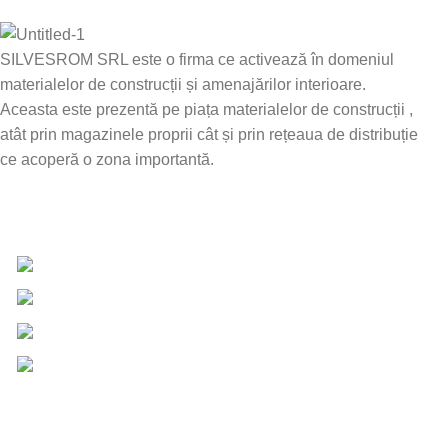
SILVESROM SRL este o firma ce activează în domeniul
materialelor de construcții și amenajărilor interioare.
Aceasta este prezentă pe piața materialelor de construcții ,
atât prin magazinele proprii cât și prin rețeaua de distribuție
ce acoperă o zona importantă.
Date de contact
0757 031 240
0757 031 240
office@b2b.silvesrom.ro
Bulevardul Republicii 110, Bârlad, Județ Vaslui
Informații UTILE