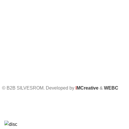
Întrebări frecvente
Termeni și condiții
Politica de confidențialitate
Politica de retur
Formular de retur
Politica cookies
Setari GDPR
© B2B SILVESROM. Developed by
I
MCreative
&
WEBC