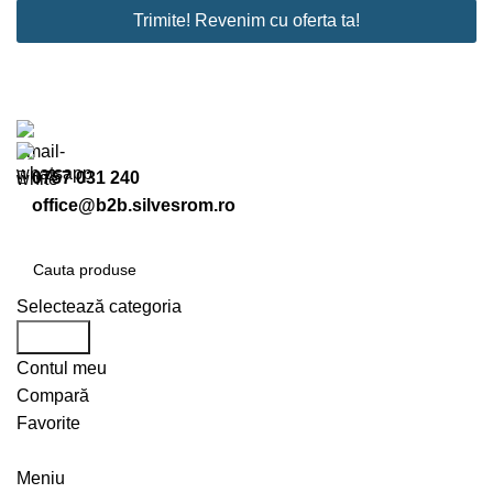
Trimite! Revenim cu oferta ta!
0757 031 240
office@b2b.silvesrom.ro
Selectează categoria
Search
Contul meu
Compară
Favorite
Înregistreză-te
Meniu