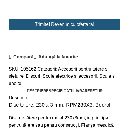
Trimite! Revenim cu oferta ta!
Compară
Adaugă la favorite
SKU:
105162
Categorii:
Accesorii pentru taiere si
slefuire
,
Discuri
,
Scule electrice si accesorii
,
Scule si
unelte
DESCRIERE
SPECIFICAȚII
LIVRARE
RETUR
Descriere
Disc taiere, 230 x 3 mm, RPM230X3, Beorol
Disc de tăiere pentru metal 230x3mm, în principal
pentru tăiere sau pentru construcții. Flanșa metalică