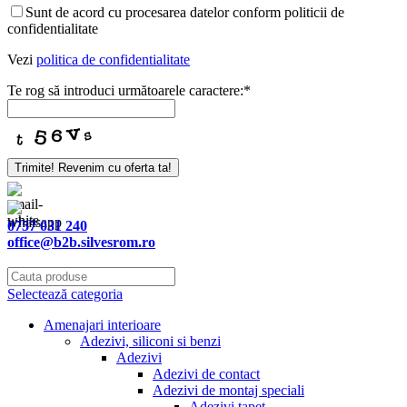
Website
Sunt de acord cu procesarea datelor conform politicii de
URL
*
confidentialitate
Vezi
politica de confidentialitate
Te rog să introduci următoarele caractere:
*
Trimite! Revenim cu oferta ta!
0757 031 240
office@b2b.silvesrom.ro
Selectează categoria
Amenajari interioare
Adezivi, siliconi si benzi
Adezivi
Adezivi de contact
Adezivi de montaj speciali
Adezivi tapet