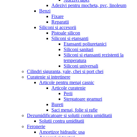
Adezivi pentru mocheta, pvc, linoleum
Benzi
Fixare
Reparatii
Siliconi si accesorii
Pistoale silicon
Siliconi si etansanti
Etansanti poliuretanici
Siliconi sanitari
Siliconi si etansanti rezistenti la
temperatura
Siliconi universali
Cilindri siguranta, yale, chei si port chei
Curatenie si intretinere
Articole pentru menaj casnic
Articole curatenie
Perii
Stergatoare geamuri
Bureti
Saci menaj, folie si rafie
Dezumidificatoare si solutii contra umiditatii
Solutii contra umiditatii
Feronerie
Amortizor hidraulic usa