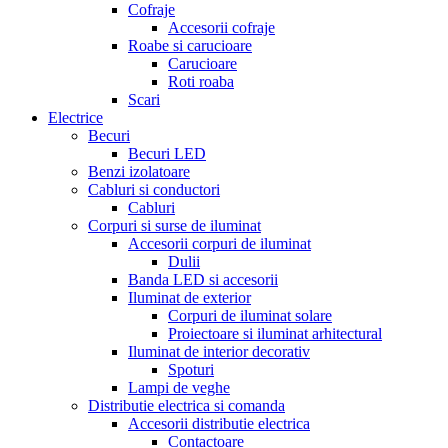
Cofraje
Accesorii cofraje
Roabe si carucioare
Carucioare
Roti roaba
Scari
Electrice
Becuri
Becuri LED
Benzi izolatoare
Cabluri si conductori
Cabluri
Corpuri si surse de iluminat
Accesorii corpuri de iluminat
Dulii
Banda LED si accesorii
Iluminat de exterior
Corpuri de iluminat solare
Proiectoare si iluminat arhitectural
Iluminat de interior decorativ
Spoturi
Lampi de veghe
Distributie electrica si comanda
Accesorii distributie electrica
Contactoare