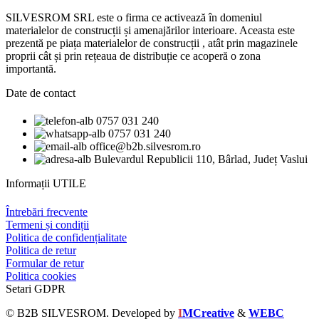
SILVESROM SRL este o firma ce activează în domeniul
materialelor de construcții și amenajărilor interioare. Aceasta este
prezentă pe piața materialelor de construcții , atât prin magazinele
proprii cât și prin rețeaua de distribuție ce acoperă o zona
importantă.
Date de contact
0757 031 240
0757 031 240
office@b2b.silvesrom.ro
Bulevardul Republicii 110, Bârlad, Județ Vaslui
Informații UTILE
Întrebări frecvente
Termeni și condiții
Politica de confidențialitate
Politica de retur
Formular de retur
Politica cookies
Setari GDPR
© B2B SILVESROM. Developed by
I
MCreative
&
WEBC