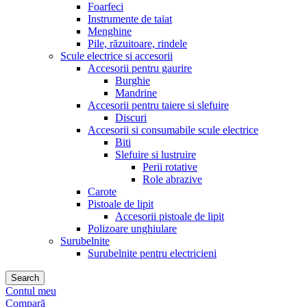
Foarfeci
Instrumente de taiat
Menghine
Pile, răzuitoare, rindele
Scule electrice si accesorii
Accesorii pentru gaurire
Burghie
Mandrine
Accesorii pentru taiere si slefuire
Discuri
Accesorii si consumabile scule electrice
Biti
Slefuire si lustruire
Perii rotative
Role abrazive
Carote
Pistoale de lipit
Accesorii pistoale de lipit
Polizoare unghiulare
Surubelnite
Surubelnite pentru electricieni
Search
Contul meu
Compară