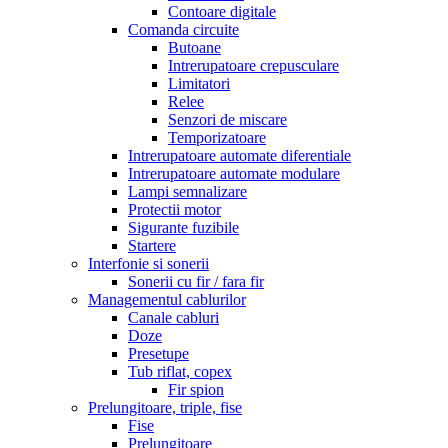
Contoare digitale
Comanda circuite
Butoane
Intrerupatoare crepusculare
Limitatori
Relee
Senzori de miscare
Temporizatoare
Intrerupatoare automate diferentiale
Intrerupatoare automate modulare
Lampi semnalizare
Protectii motor
Sigurante fuzibile
Startere
Interfonie si sonerii
Sonerii cu fir / fara fir
Managementul cablurilor
Canale cabluri
Doze
Presetupe
Tub riflat, copex
Fir spion
Prelungitoare, triple, fise
Fise
Prelungitoare