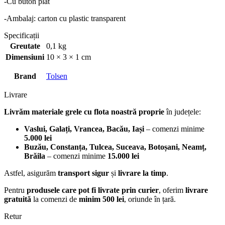
-Cu buton plat
-Ambalaj: carton cu plastic transparent
Specificații
Greutate
0,1 kg
Dimensiuni
10 × 3 × 1 cm
Brand
Tolsen
Livrare
Livrăm materiale grele cu flota noastră proprie
în județele:
Vaslui, Galați, Vrancea, Bacău, Iași
– comenzi minime
5.000 lei
Buzău, Constanța, Tulcea, Suceava, Botoșani, Neamț,
Brăila
– comenzi minime
15.000 lei
Astfel, asigurăm
transport sigur
și
livrare la timp
.
Pentru
produsele care pot fi livrate prin curier
, oferim
livrare
gratuită
la comenzi de
minim 500 lei
, oriunde în țară.
Retur