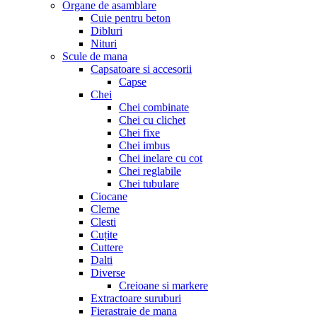
Organe de asamblare
Cuie pentru beton
Dibluri
Nituri
Scule de mana
Capsatoare si accesorii
Capse
Chei
Chei combinate
Chei cu clichet
Chei fixe
Chei imbus
Chei inelare cu cot
Chei reglabile
Chei tubulare
Ciocane
Cleme
Clesti
Cuțite
Cuttere
Dalti
Diverse
Creioane si markere
Extractoare suruburi
Fierastraie de mana