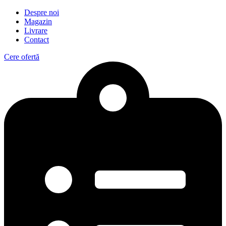
Despre noi
Magazin
Livrare
Contact
Cere ofertă