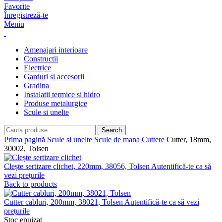
Favorite
Înregistreză-te
Meniu
Amenajari interioare
Constructii
Electrice
Garduri si accesorii
Gradina
Instalatii termice si hidro
Produse metalurgice
Scule si unelte
Search
Prima pagină
Scule si unelte
Scule de mana
Cuttere
Cutter, 18mm,
30002, Tolsen
Clește sertizare clichet, 220mm, 38056, Tolsen
Autentifică-te ca să
vezi prețurile
Back to products
Cutter cabluri, 200mm, 38021, Tolsen
Autentifică-te ca să vezi
prețurile
Stoc epuizat