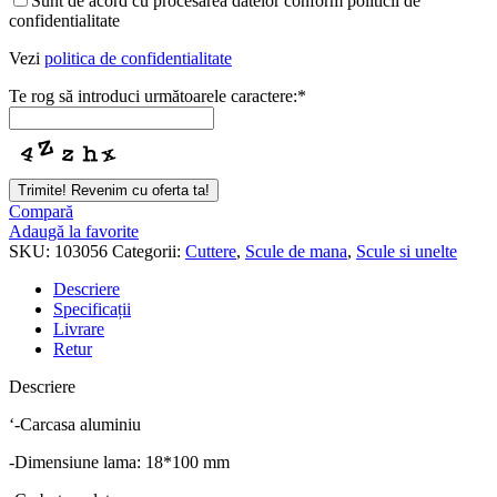
Sunt de acord cu procesarea datelor conform politicii de
confidentialitate
Vezi
politica de confidentialitate
Te rog să introduci următoarele caractere:
*
Your
Trimite! Revenim cu oferta ta!
Website
*
Compară
Adaugă la favorite
SKU:
103056
Categorii:
Cuttere
,
Scule de mana
,
Scule si unelte
Descriere
Specificații
Livrare
Retur
Descriere
‘-Carcasa aluminiu
-Dimensiune lama: 18*100 mm