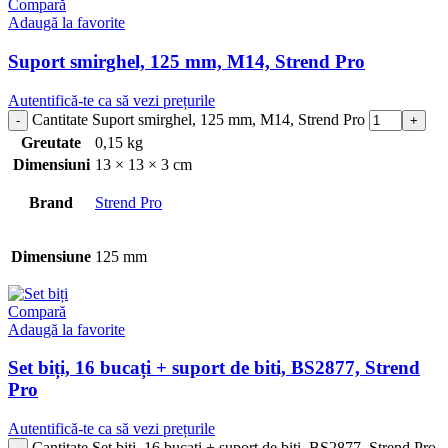
Compară
Adaugă la favorite
Suport smirghel, 125 mm, M14, Strend Pro
Autentifică-te ca să vezi prețurile
Cantitate Suport smirghel, 125 mm, M14, Strend Pro
Greutate
0,15 kg
Dimensiuni
13 × 13 × 3 cm
Brand
Strend Pro
Dimensiune
125 mm
Compară
Adaugă la favorite
Set biți, 16 bucați + suport de biti, BS2877, Strend
Pro
Autentifică-te ca să vezi prețurile
Cantitate Set biți, 16 bucați + suport de biti, BS2877, Strend Pro