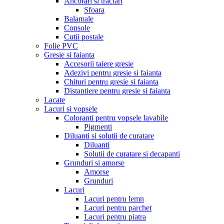
Ancorari si tractari
Sfoara
Balamale
Console
Cutii postale
Folie PVC
Gresie si faianta
Accesorii taiere gresie
Adezivi pentru gresie si faianta
Chituri pentru gresie si faianta
Distantiere pentru gresie si faianta
Lacate
Lacuri si vopsele
Coloranti pentru vopsele lavabile
Pigmenti
Diluanti si solutii de curatare
Diluanti
Solutii de curatare si decapanti
Grunduri si amorse
Amorse
Grunduri
Lacuri
Lacuri pentru lemn
Lacuri pentru parchet
Lacuri pentru piatra