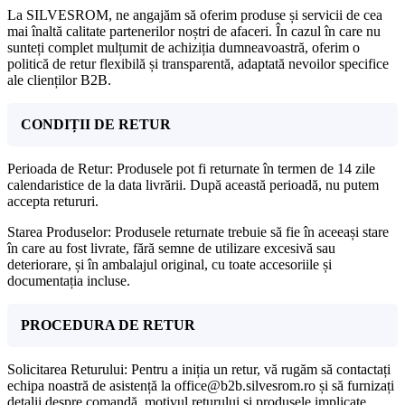
La SILVESROM, ne angajăm să oferim produse și servicii de cea
mai înaltă calitate partenerilor noștri de afaceri. În cazul în care nu
sunteți complet mulțumit de achiziția dumneavoastră, oferim o
politică de retur flexibilă și transparentă, adaptată nevoilor specifice
ale clienților B2B.
CONDIȚII DE RETUR
Perioada de Retur: Produsele pot fi returnate în termen de 14 zile
calendaristice de la data livrării. După această perioadă, nu putem
accepta retururi.
Starea Produselor: Produsele returnate trebuie să fie în aceeași stare
în care au fost livrate, fără semne de utilizare excesivă sau
deteriorare, și în ambalajul original, cu toate accesoriile și
documentația incluse.
PROCEDURA DE RETUR
Solicitarea Returului: Pentru a iniția un retur, vă rugăm să contactați
echipa noastră de asistență la office@b2b.silvesrom.ro și să furnizați
detalii despre comandă, motivul returului și produsele implicate.