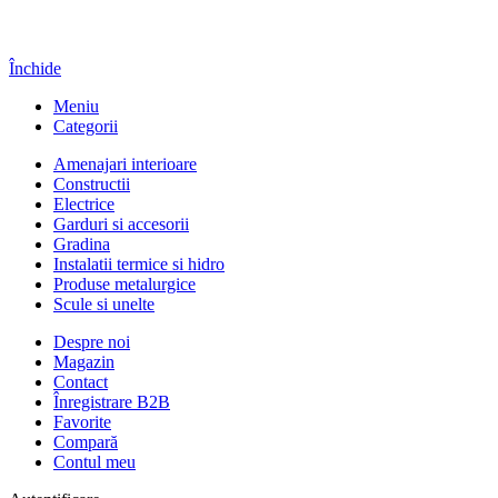
Închide
Meniu
Categorii
Amenajari interioare
Constructii
Electrice
Garduri si accesorii
Gradina
Instalatii termice si hidro
Produse metalurgice
Scule si unelte
Despre noi
Magazin
Contact
Înregistrare B2B
Favorite
Compară
Contul meu