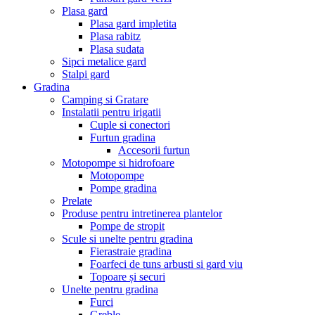
Plasa gard
Plasa gard impletita
Plasa rabitz
Plasa sudata
Sipci metalice gard
Stalpi gard
Gradina
Camping si Gratare
Instalatii pentru irigatii
Cuple si conectori
Furtun gradina
Accesorii furtun
Motopompe si hidrofoare
Motopompe
Pompe gradina
Prelate
Produse pentru intretinerea plantelor
Pompe de stropit
Scule si unelte pentru gradina
Fierastraie gradina
Foarfeci de tuns arbusti si gard viu
Topoare și securi
Unelte pentru gradina
Furci
Greble