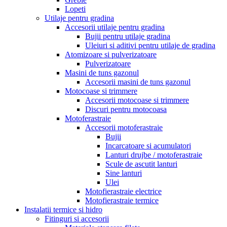
Lopeti
Utilaje pentru gradina
Accesorii utilaje pentru gradina
Bujii pentru utilaje gradina
Uleiuri si aditivi pentru utilaje de gradina
Atomizoare si pulverizatoare
Pulverizatoare
Masini de tuns gazonul
Accesorii masini de tuns gazonul
Motocoase si trimmere
Accesorii motocoase si trimmere
Discuri pentru motocoasa
Motoferastraie
Accesorii motoferastraie
Bujii
Incarcatoare si acumulatori
Lanturi drujbe / motoferastraie
Scule de ascutit lanturi
Sine lanturi
Ulei
Motofierastraie electrice
Motofierastraie termice
Instalatii termice si hidro
Fitinguri si accesorii