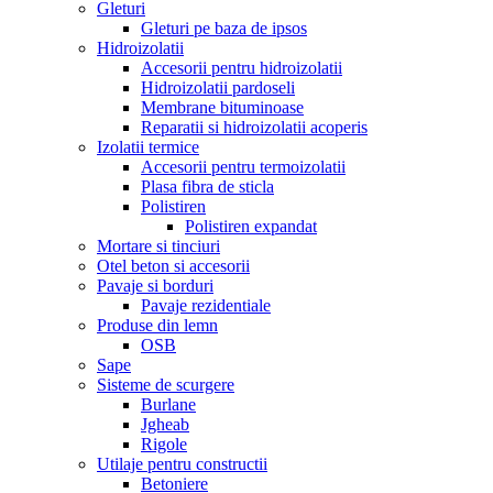
Gleturi
Gleturi pe baza de ipsos
Hidroizolatii
Accesorii pentru hidroizolatii
Hidroizolatii pardoseli
Membrane bituminoase
Reparatii si hidroizolatii acoperis
Izolatii termice
Accesorii pentru termoizolatii
Plasa fibra de sticla
Polistiren
Polistiren expandat
Mortare si tinciuri
Otel beton si accesorii
Pavaje si borduri
Pavaje rezidentiale
Produse din lemn
OSB
Sape
Sisteme de scurgere
Burlane
Jgheab
Rigole
Utilaje pentru constructii
Betoniere