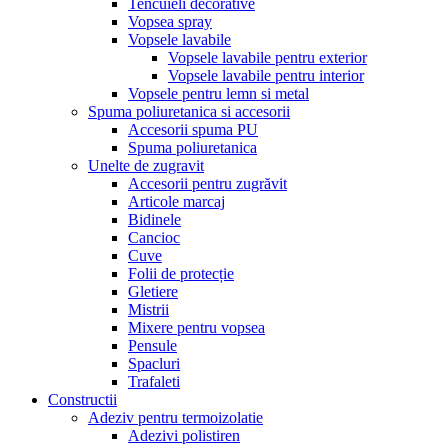
Tencuieli decorative
Vopsea spray
Vopsele lavabile
Vopsele lavabile pentru exterior
Vopsele lavabile pentru interior
Vopsele pentru lemn si metal
Spuma poliuretanica si accesorii
Accesorii spuma PU
Spuma poliuretanica
Unelte de zugravit
Accesorii pentru zugrăvit
Articole marcaj
Bidinele
Cancioc
Cuve
Folii de protecție
Gletiere
Mistrii
Mixere pentru vopsea
Pensule
Spacluri
Trafaleti
Constructii
Adeziv pentru termoizolatie
Adezivi polistiren