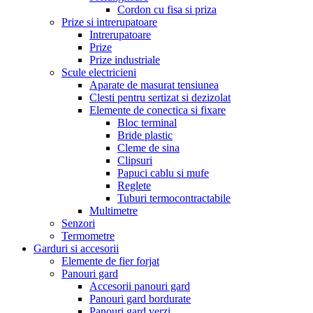
Cordon cu fisa si priza
Prize si intrerupatoare
Intrerupatoare
Prize
Prize industriale
Scule electricieni
Aparate de masurat tensiunea
Clesti pentru sertizat si dezizolat
Elemente de conectica si fixare
Bloc terminal
Bride plastic
Cleme de sina
Clipsuri
Papuci cablu si mufe
Reglete
Tuburi termocontractabile
Multimetre
Senzori
Termometre
Garduri si accesorii
Elemente de fier forjat
Panouri gard
Accesorii panouri gard
Panouri gard bordurate
Panouri gard verzi