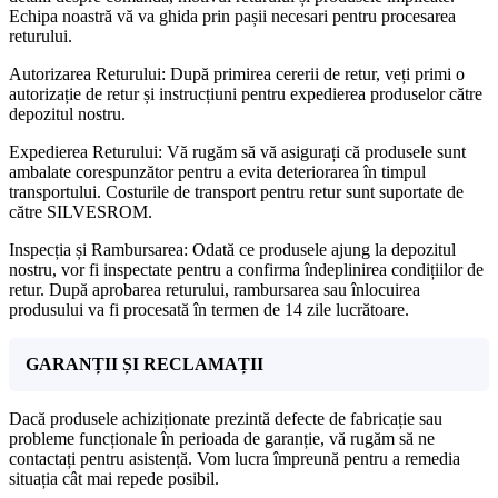
Echipa noastră vă va ghida prin pașii necesari pentru procesarea
returului.
Autorizarea Returului: După primirea cererii de retur, veți primi o
autorizație de retur și instrucțiuni pentru expedierea produselor către
depozitul nostru.
Expedierea Returului: Vă rugăm să vă asigurați că produsele sunt
ambalate corespunzător pentru a evita deteriorarea în timpul
transportului. Costurile de transport pentru retur sunt suportate de
către SILVESROM.
Inspecția și Rambursarea: Odată ce produsele ajung la depozitul
nostru, vor fi inspectate pentru a confirma îndeplinirea condițiilor de
retur. După aprobarea returului, rambursarea sau înlocuirea
produsului va fi procesată în termen de 14 zile lucrătoare.
GARANȚII ȘI RECLAMAȚII
Dacă produsele achiziționate prezintă defecte de fabricație sau
probleme funcționale în perioada de garanție, vă rugăm să ne
contactați pentru asistență. Vom lucra împreună pentru a remedia
situația cât mai repede posibil.