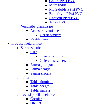
Coturi PP si PVC
Mufa redus
Mufe duble PP si PVC
Ramificatii PP si PVC
Reductii PP si PVC
Teava PVC
Ventilatie, climatizare
Accesorii ventilatie
Usi de vizitare
Ventilatoare
Produse metalurgice
Sarma si cuie
Cuie
Cuie constructii
Cuie de uz general
Sarma ghimpata
Sarma neagra
Sarma zincata
Tabla
Tabla aluminiu
Tabla neagra
Tabla zincata
Tevi si profile metalice
Cornier
Otel lat