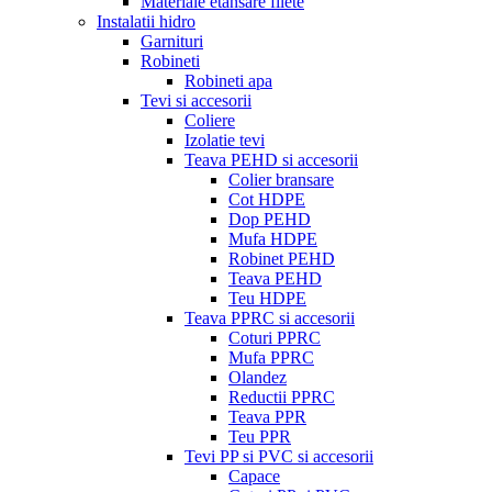
Materiale etansare filete
Instalatii hidro
Garnituri
Robineti
Robineti apa
Tevi si accesorii
Coliere
Izolatie tevi
Teava PEHD si accesorii
Colier bransare
Cot HDPE
Dop PEHD
Mufa HDPE
Robinet PEHD
Teava PEHD
Teu HDPE
Teava PPRC si accesorii
Coturi PPRC
Mufa PPRC
Olandez
Reductii PPRC
Teava PPR
Teu PPR
Tevi PP si PVC si accesorii
Capace