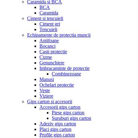
Caramida si BCA
BCA
Caramida
Ciment si tencuieli
Ciment gri
Tencuieli
Echipamente de protectia muncii
Antifoane
Bocanci
Casti protectie
Cizme
Genunchiere
Imbracaminte de protectie
Combinezoane
Manusi
Ochelari protectie
Veste
Viziere
Gips carton si accesorii
Accesorii gips carton
Piese gips carton
Suruburi gips carton
Adeziv gips carton
Placi gips carton
Profile gips carton