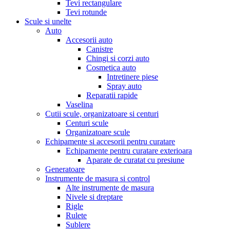
Tevi rectangulare
Tevi rotunde
Scule si unelte
Auto
Accesorii auto
Canistre
Chingi si corzi auto
Cosmetica auto
Intretinere piese
Spray auto
Reparatii rapide
Vaselina
Cutii scule, organizatoare si centuri
Centuri scule
Organizatoare scule
Echipamente si accesorii pentru curatare
Echipamente pentru curatare exterioara
Aparate de curatat cu presiune
Generatoare
Instrumente de masura si control
Alte instrumente de masura
Nivele si dreptare
Rigle
Rulete
Sublere