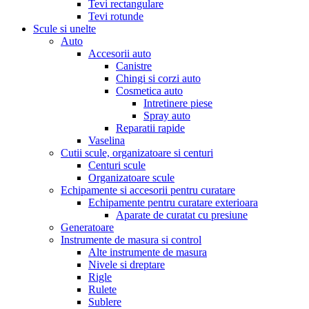
Tevi rectangulare
Tevi rotunde
Scule si unelte
Auto
Accesorii auto
Canistre
Chingi si corzi auto
Cosmetica auto
Intretinere piese
Spray auto
Reparatii rapide
Vaselina
Cutii scule, organizatoare si centuri
Centuri scule
Organizatoare scule
Echipamente si accesorii pentru curatare
Echipamente pentru curatare exterioara
Aparate de curatat cu presiune
Generatoare
Instrumente de masura si control
Alte instrumente de masura
Nivele si dreptare
Rigle
Rulete
Sublere