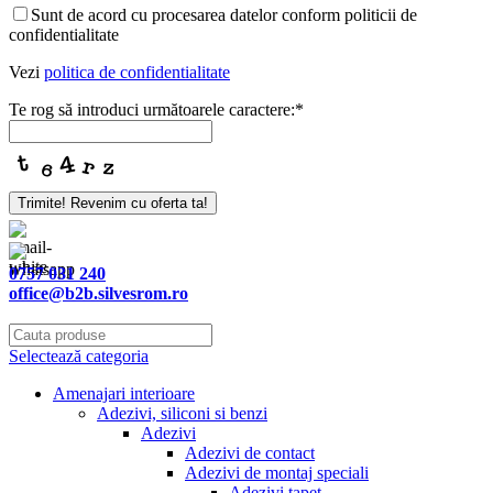
Sunt de acord cu procesarea datelor conform politicii de
confidentialitate
Vezi
politica de confidentialitate
Te rog să introduci următoarele caractere:
*
Trimite! Revenim cu oferta ta!
Email
*
0757 031 240
office@b2b.silvesrom.ro
Selectează categoria
Amenajari interioare
Adezivi, siliconi si benzi
Adezivi
Adezivi de contact
Adezivi de montaj speciali
Adezivi tapet