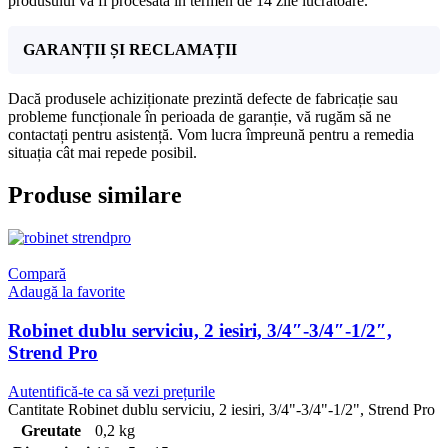
produsului va fi procesată în termen de 14 zile lucrătoare.
GARANȚII ȘI RECLAMAȚII
Dacă produsele achiziționate prezintă defecte de fabricație sau
probleme funcționale în perioada de garanție, vă rugăm să ne
contactați pentru asistență. Vom lucra împreună pentru a remedia
situația cât mai repede posibil.
Produse similare
Compară
Adaugă la favorite
Robinet dublu serviciu, 2 iesiri, 3/4″-3/4″-1/2″,
Strend Pro
Autentifică-te ca să vezi prețurile
Cantitate Robinet dublu serviciu, 2 iesiri, 3/4"-3/4"-1/2", Strend Pro
Greutate
0,2 kg