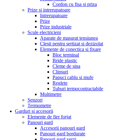
Cordon cu fisa si priza
Prize si intrerupatoare
Intrerupatoare
Prize
Prize industriale
Scule electricieni
Aparate de masurat tensiunea
Clesti pentru sertizat si dezizolat
Elemente de conectica si fixare
Bloc terminal
Bride plastic
Cleme de sina
Clipsuri
Papuci cablu si mufe
Reglete
Tuburi termocontractabile
Multimetre
Senzori
Termometre
Garduri si accesorii
Elemente de fier forjat
Panouri gard
Accesorii panouri gard
Panouri gard bordurate
Panouri gard verzi