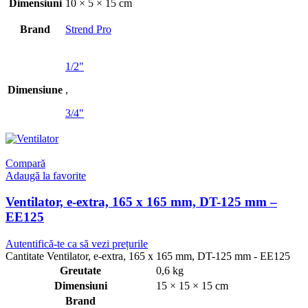
Dimensiuni
10 × 5 × 15 cm
Brand
Strend Pro
1/2"
Dimensiune
,
3/4"
Compară
Adaugă la favorite
Ventilator, e-extra, 165 x 165 mm, DT-125 mm –
EE125
Autentifică-te ca să vezi prețurile
Cantitate Ventilator, e-extra, 165 x 165 mm, DT-125 mm - EE125
Greutate
0,6 kg
Dimensiuni
15 × 15 × 15 cm
Brand