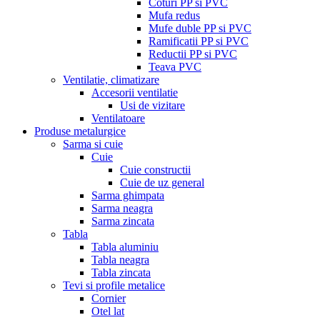
Coturi PP si PVC
Mufa redus
Mufe duble PP si PVC
Ramificatii PP si PVC
Reductii PP si PVC
Teava PVC
Ventilatie, climatizare
Accesorii ventilatie
Usi de vizitare
Ventilatoare
Produse metalurgice
Sarma si cuie
Cuie
Cuie constructii
Cuie de uz general
Sarma ghimpata
Sarma neagra
Sarma zincata
Tabla
Tabla aluminiu
Tabla neagra
Tabla zincata
Tevi si profile metalice
Cornier
Otel lat