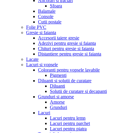
Ancorari si tractari
Sfoara
Balamale
Console
Cutii postale
Folie PVC
Gresie si faianta
Accesorii taiere gresie
Adezivi pentru gresie si faianta
Chituri pentru gresie si faianta
Distantiere pentru gresie si faianta
Lacate
Lacuri si vopsele
Coloranti pentru vopsele lavabile
Pigmenti
Diluanti si solutii de curatare
Diluanti
Solutii de curatare si decapanti
Grunduri si amorse
Amorse
Grunduri
Lacuri
Lacuri pentru lemn
Lacuri pentru parchet
Lacuri pentru piatra