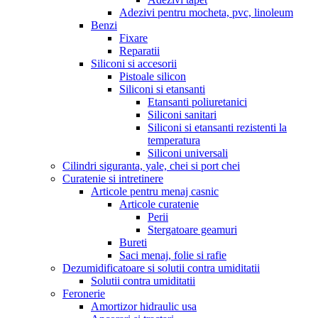
Adezivi pentru mocheta, pvc, linoleum
Benzi
Fixare
Reparatii
Siliconi si accesorii
Pistoale silicon
Siliconi si etansanti
Etansanti poliuretanici
Siliconi sanitari
Siliconi si etansanti rezistenti la
temperatura
Siliconi universali
Cilindri siguranta, yale, chei si port chei
Curatenie si intretinere
Articole pentru menaj casnic
Articole curatenie
Perii
Stergatoare geamuri
Bureti
Saci menaj, folie si rafie
Dezumidificatoare si solutii contra umiditatii
Solutii contra umiditatii
Feronerie
Amortizor hidraulic usa