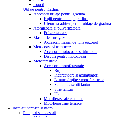
Lopeti
Utilaje pentru gradina
Accesorii utilaje pentru gradina
Bujii pentru utilaje gradina
Uleiuri si aditivi pentru utilaje de gradina
Atomizoare si pulverizatoare
Pulverizatoare
Masini de tuns gazonul
Accesorii masini de tuns gazonul
Motocoase si trimmere
Accesorii motocoase si trimmere
Discuri pentru motocoasa
Motoferastraie
Accesorii motoferastraie
Bujii
Incarcatoare si acumulatori
Lanturi drujbe / motoferastraie
Scule de ascutit lanturi
Sine lanturi
Ulei
Motofierastraie electrice
Motofierastraie termice
Instalatii termice si hidro
Fitinguri si accesorii