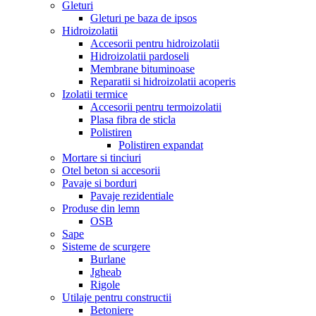
Gleturi
Gleturi pe baza de ipsos
Hidroizolatii
Accesorii pentru hidroizolatii
Hidroizolatii pardoseli
Membrane bituminoase
Reparatii si hidroizolatii acoperis
Izolatii termice
Accesorii pentru termoizolatii
Plasa fibra de sticla
Polistiren
Polistiren expandat
Mortare si tinciuri
Otel beton si accesorii
Pavaje si borduri
Pavaje rezidentiale
Produse din lemn
OSB
Sape
Sisteme de scurgere
Burlane
Jgheab
Rigole
Utilaje pentru constructii
Betoniere