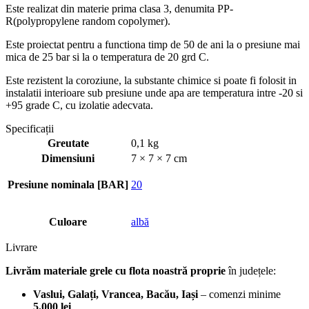
Este realizat din materie prima clasa 3, denumita PP-
R(polypropylene random copolymer).
Este proiectat pentru a functiona timp de 50 de ani la o presiune mai
mica de 25 bar si la o temperatura de 20 grd C.
Este rezistent la coroziune, la substante chimice si poate fi folosit in
instalatii interioare sub presiune unde apa are temperatura intre -20 si
+95 grade C, cu izolatie adecvata.
Specificații
Greutate
0,1 kg
Dimensiuni
7 × 7 × 7 cm
Presiune nominala [BAR]
20
Culoare
albă
Livrare
Livrăm materiale grele cu flota noastră proprie
în județele:
Vaslui, Galați, Vrancea, Bacău, Iași
– comenzi minime
5.000 lei