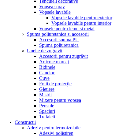
Tencuieli decorative
Vopsea spray
Vopsele lavabile
Vopsele lavabile pentru exterior
Vopsele lavabile pentru interior
Vopsele pentru lemn si metal
Spuma poliuretanica si accesorii
Accesorii spuma PU
Spuma poliuretanica
Unelte de zugravit
Accesorii pentru zugrăvit
Articole marcaj
Bidinele
Cancioc
Cuve
Folii de protecție
Gletiere
Mistrii
Mixere pentru vopsea
Pensule
Spacluri
Trafaleti
Constructii
Adeziv pentru termoizolatie
Adezivi polistiren