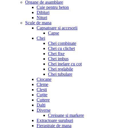
Organe de asamblare
Cuie pentru beton
Dibluri
Nituri
Scule de mana
Capsatoare si accesorii
Capse
Chei
Chei combinate
Chei cu clichet
Chei fixe
Chei imbus
Chei inelare cu cot
Chei reglabile
Chei tubulare
Ciocane
Cleme
Clesti
Cuțite
Cuttere
Dalti
Diverse
Creioane si markere
Extractoare suruburi
Fierastraie de mana