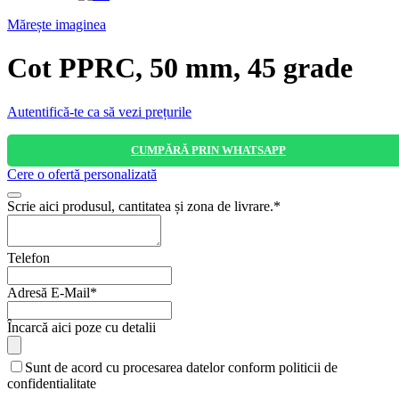
Mărește imaginea
Cot PPRC, 50 mm, 45 grade
Autentifică-te ca să vezi prețurile
CUMPĂRĂ PRIN WHATSAPP
Cere o ofertă personalizată
Contact
Scrie aici produsul, cantitatea și zona de livrare.
*
Email
*
Telefon
Adresă E-Mail
*
Încarcă aici poze cu detalii
Sunt de acord cu procesarea datelor conform politicii de
confidentialitate