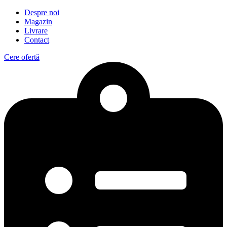
Despre noi
Magazin
Livrare
Contact
Cere ofertă