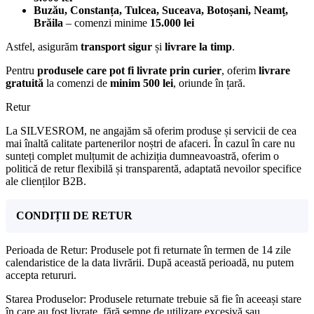
Buzău, Constanța, Tulcea, Suceava, Botoșani, Neamț,
Brăila
– comenzi minime
15.000 lei
Astfel, asigurăm
transport sigur
și
livrare la timp
.
Pentru
produsele care pot fi livrate prin curier
, oferim
livrare
gratuită
la comenzi de
minim 500 lei
, oriunde în țară.
Retur
La SILVESROM, ne angajăm să oferim produse și servicii de cea
mai înaltă calitate partenerilor noștri de afaceri. În cazul în care nu
sunteți complet mulțumit de achiziția dumneavoastră, oferim o
politică de retur flexibilă și transparentă, adaptată nevoilor specifice
ale clienților B2B.
CONDIȚII DE RETUR
Perioada de Retur: Produsele pot fi returnate în termen de 14 zile
calendaristice de la data livrării. După această perioadă, nu putem
accepta retururi.
Starea Produselor: Produsele returnate trebuie să fie în aceeași stare
în care au fost livrate, fără semne de utilizare excesivă sau