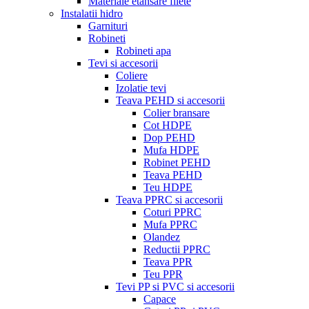
Materiale etansare filete
Instalatii hidro
Garnituri
Robineti
Robineti apa
Tevi si accesorii
Coliere
Izolatie tevi
Teava PEHD si accesorii
Colier bransare
Cot HDPE
Dop PEHD
Mufa HDPE
Robinet PEHD
Teava PEHD
Teu HDPE
Teava PPRC si accesorii
Coturi PPRC
Mufa PPRC
Olandez
Reductii PPRC
Teava PPR
Teu PPR
Tevi PP si PVC si accesorii
Capace