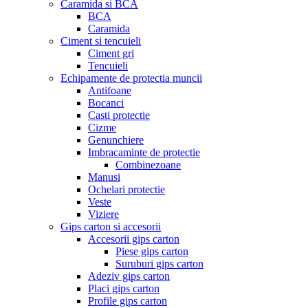
Caramida si BCA
BCA
Caramida
Ciment si tencuieli
Ciment gri
Tencuieli
Echipamente de protectia muncii
Antifoane
Bocanci
Casti protectie
Cizme
Genunchiere
Imbracaminte de protectie
Combinezoane
Manusi
Ochelari protectie
Veste
Viziere
Gips carton si accesorii
Accesorii gips carton
Piese gips carton
Suruburi gips carton
Adeziv gips carton
Placi gips carton
Profile gips carton