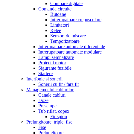
Contoare digitale
Comanda circuite
Butoane
Intrerupatoare crepusculare
Limitatori
Relee
Senzori de miscare
Temporizatoare
Intrerupatoare automate diferentiale
Intrerupatoare automate modulare
Lampi semnalizare
Protectii motor
Sigurante fuzibile
Startere
Interfonie si sonerii
Sonerii cu fir / fara fir
Managementul cablurilor
Canale cabluri
Doze
Presetupe
Tub riflat, copex
Fir spion
Prelungitoare, triple, fise
Fise
Prelungitoare