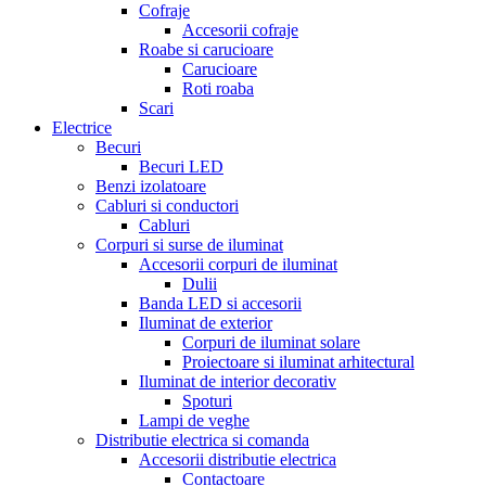
Cofraje
Accesorii cofraje
Roabe si carucioare
Carucioare
Roti roaba
Scari
Electrice
Becuri
Becuri LED
Benzi izolatoare
Cabluri si conductori
Cabluri
Corpuri si surse de iluminat
Accesorii corpuri de iluminat
Dulii
Banda LED si accesorii
Iluminat de exterior
Corpuri de iluminat solare
Proiectoare si iluminat arhitectural
Iluminat de interior decorativ
Spoturi
Lampi de veghe
Distributie electrica si comanda
Accesorii distributie electrica
Contactoare