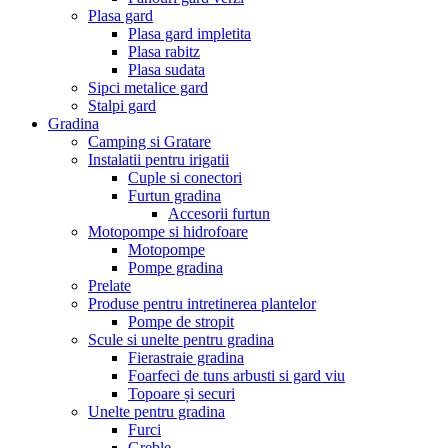
Plasa gard
Plasa gard impletita
Plasa rabitz
Plasa sudata
Sipci metalice gard
Stalpi gard
Gradina
Camping si Gratare
Instalatii pentru irigatii
Cuple si conectori
Furtun gradina
Accesorii furtun
Motopompe si hidrofoare
Motopompe
Pompe gradina
Prelate
Produse pentru intretinerea plantelor
Pompe de stropit
Scule si unelte pentru gradina
Fierastraie gradina
Foarfeci de tuns arbusti si gard viu
Topoare și securi
Unelte pentru gradina
Furci
Greble