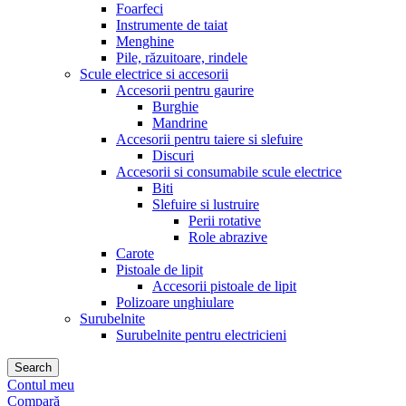
Foarfeci
Instrumente de taiat
Menghine
Pile, răzuitoare, rindele
Scule electrice si accesorii
Accesorii pentru gaurire
Burghie
Mandrine
Accesorii pentru taiere si slefuire
Discuri
Accesorii si consumabile scule electrice
Biti
Slefuire si lustruire
Perii rotative
Role abrazive
Carote
Pistoale de lipit
Accesorii pistoale de lipit
Polizoare unghiulare
Surubelnite
Surubelnite pentru electricieni
Search
Contul meu
Compară