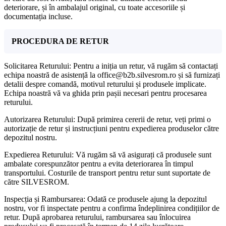
deteriorare, și în ambalajul original, cu toate accesoriile și
documentația incluse.
PROCEDURA DE RETUR
Solicitarea Returului: Pentru a iniția un retur, vă rugăm să contactați
echipa noastră de asistență la office@b2b.silvesrom.ro și să furnizați
detalii despre comandă, motivul returului și produsele implicate.
Echipa noastră vă va ghida prin pașii necesari pentru procesarea
returului.
Autorizarea Returului: După primirea cererii de retur, veți primi o
autorizație de retur și instrucțiuni pentru expedierea produselor către
depozitul nostru.
Expedierea Returului: Vă rugăm să vă asigurați că produsele sunt
ambalate corespunzător pentru a evita deteriorarea în timpul
transportului. Costurile de transport pentru retur sunt suportate de
către SILVESROM.
Inspecția și Rambursarea: Odată ce produsele ajung la depozitul
nostru, vor fi inspectate pentru a confirma îndeplinirea condițiilor de
retur. După aprobarea returului, rambursarea sau înlocuirea