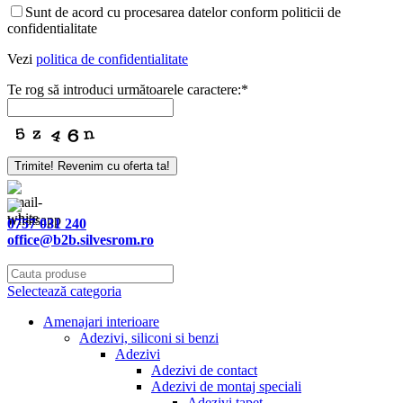
Email
*
Sunt de acord cu procesarea datelor conform politicii de
confidentialitate
Vezi
politica de confidentialitate
Te rog să introduci următoarele caractere:
*
Trimite! Revenim cu oferta ta!
0757 031 240
office@b2b.silvesrom.ro
Selectează categoria
Amenajari interioare
Adezivi, siliconi si benzi
Adezivi
Adezivi de contact
Adezivi de montaj speciali
Adezivi tapet