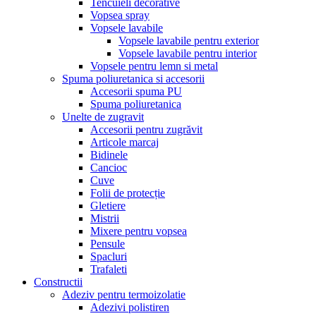
Tencuieli decorative
Vopsea spray
Vopsele lavabile
Vopsele lavabile pentru exterior
Vopsele lavabile pentru interior
Vopsele pentru lemn si metal
Spuma poliuretanica si accesorii
Accesorii spuma PU
Spuma poliuretanica
Unelte de zugravit
Accesorii pentru zugrăvit
Articole marcaj
Bidinele
Cancioc
Cuve
Folii de protecție
Gletiere
Mistrii
Mixere pentru vopsea
Pensule
Spacluri
Trafaleti
Constructii
Adeziv pentru termoizolatie
Adezivi polistiren