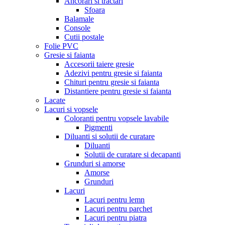
Ancorari si tractari
Sfoara
Balamale
Console
Cutii postale
Folie PVC
Gresie si faianta
Accesorii taiere gresie
Adezivi pentru gresie si faianta
Chituri pentru gresie si faianta
Distantiere pentru gresie si faianta
Lacate
Lacuri si vopsele
Coloranti pentru vopsele lavabile
Pigmenti
Diluanti si solutii de curatare
Diluanti
Solutii de curatare si decapanti
Grunduri si amorse
Amorse
Grunduri
Lacuri
Lacuri pentru lemn
Lacuri pentru parchet
Lacuri pentru piatra