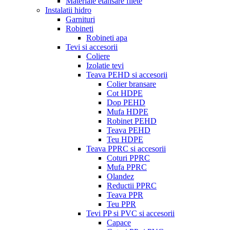
Materiale etansare filete
Instalatii hidro
Garnituri
Robineti
Robineti apa
Tevi si accesorii
Coliere
Izolatie tevi
Teava PEHD si accesorii
Colier bransare
Cot HDPE
Dop PEHD
Mufa HDPE
Robinet PEHD
Teava PEHD
Teu HDPE
Teava PPRC si accesorii
Coturi PPRC
Mufa PPRC
Olandez
Reductii PPRC
Teava PPR
Teu PPR
Tevi PP si PVC si accesorii
Capace