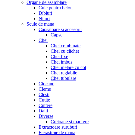
Organe de asamblare
Cuie pentru beton
Dibluri
Nituri
Scule de mana
Capsatoare si accesorii
Capse
Chei
Chei combinate
Chei cu clichet
Chei fixe
Chei imbus
Chei inelare cu cot
Chei reglabile
Chei tubulare
Ciocane
Cleme
Clesti
Cuțite
Cuttere
Dalti
Diverse
Creioane si markere
Extractoare suruburi
Fierastraie de mana