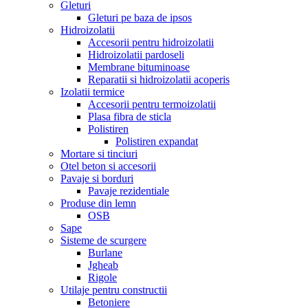
Gleturi
Gleturi pe baza de ipsos
Hidroizolatii
Accesorii pentru hidroizolatii
Hidroizolatii pardoseli
Membrane bituminoase
Reparatii si hidroizolatii acoperis
Izolatii termice
Accesorii pentru termoizolatii
Plasa fibra de sticla
Polistiren
Polistiren expandat
Mortare si tinciuri
Otel beton si accesorii
Pavaje si borduri
Pavaje rezidentiale
Produse din lemn
OSB
Sape
Sisteme de scurgere
Burlane
Jgheab
Rigole
Utilaje pentru constructii
Betoniere