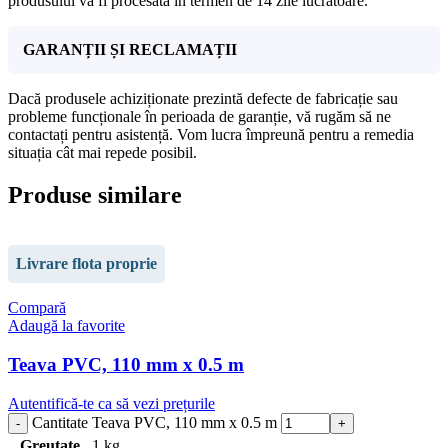
produsului va fi procesată în termen de 14 zile lucrătoare.
GARANȚII ȘI RECLAMAȚII
Dacă produsele achiziționate prezintă defecte de fabricație sau
probleme funcționale în perioada de garanție, vă rugăm să ne
contactați pentru asistență. Vom lucra împreună pentru a remedia
situația cât mai repede posibil.
Produse similare
Livrare flota proprie
Compară
Adaugă la favorite
Teava PVC, 110 mm x 0.5 m
Autentifică-te ca să vezi prețurile
Cantitate Teava PVC, 110 mm x 0.5 m
Greutate
1 kg