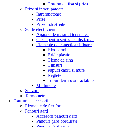
Cordon cu fisa si priza
Prize si intrerupatoare
Intrerupatoare
Prize
Prize industriale
Scule electricieni
Aparate de masurat tensiunea
Clesti pentru sertizat si dezizolat
Elemente de conectica si fixare
Bloc terminal
Bride plastic
Cleme de sina
Clipsuri
Papuci cablu si mufe
Reglete
Tuburi termocontractabile
Multimetre
Senzori
Termometre
Garduri si accesorii
Elemente de fier forjat
Panouri gard
Accesorii panouri gard
Panouri gard bordurate
Panouri gard verzi