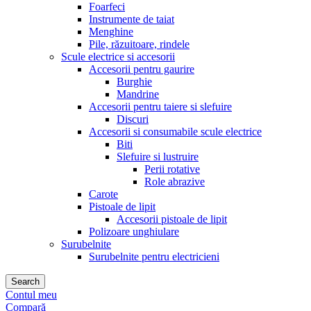
Foarfeci
Instrumente de taiat
Menghine
Pile, răzuitoare, rindele
Scule electrice si accesorii
Accesorii pentru gaurire
Burghie
Mandrine
Accesorii pentru taiere si slefuire
Discuri
Accesorii si consumabile scule electrice
Biti
Slefuire si lustruire
Perii rotative
Role abrazive
Carote
Pistoale de lipit
Accesorii pistoale de lipit
Polizoare unghiulare
Surubelnite
Surubelnite pentru electricieni
Search
Contul meu
Compară