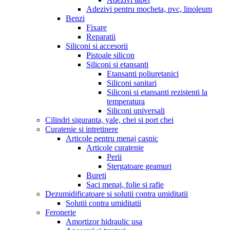
Adezivi pentru mocheta, pvc, linoleum
Benzi
Fixare
Reparatii
Siliconi si accesorii
Pistoale silicon
Siliconi si etansanti
Etansanti poliuretanici
Siliconi sanitari
Siliconi si etansanti rezistenti la
temperatura
Siliconi universali
Cilindri siguranta, yale, chei si port chei
Curatenie si intretinere
Articole pentru menaj casnic
Articole curatenie
Perii
Stergatoare geamuri
Bureti
Saci menaj, folie si rafie
Dezumidificatoare si solutii contra umiditatii
Solutii contra umiditatii
Feronerie
Amortizor hidraulic usa