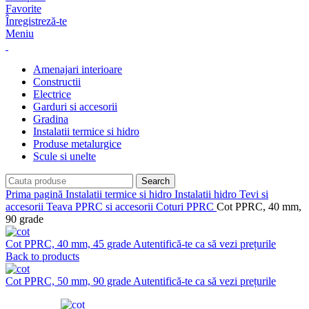
Favorite
Înregistreză-te
Meniu
Amenajari interioare
Constructii
Electrice
Garduri si accesorii
Gradina
Instalatii termice si hidro
Produse metalurgice
Scule si unelte
Search
Prima pagină
Instalatii termice si hidro
Instalatii hidro
Tevi si
accesorii
Teava PPRC si accesorii
Coturi PPRC
Cot PPRC, 40 mm,
90 grade
Cot PPRC, 40 mm, 45 grade
Autentifică-te ca să vezi prețurile
Back to products
Cot PPRC, 50 mm, 90 grade
Autentifică-te ca să vezi prețurile