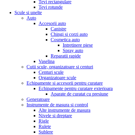
Tevi rectangulare
Tevi rotunde
Scule si unelte
Auto
Accesorii auto
Canistre
Chingi si corzi auto
Cosmetica auto
Intretinere piese
Spray auto
Reparatii rapide
Vaselina
Cutii scule, organizatoare si centuri
Centuri scule
Organizatoare scule
Echipamente si accesorii pentru curatare
Echipamente pentru curatare exterioara
Aparate de curatat cu presiune
Generatoare
Instrumente de masura si control
Alte instrumente de masura
Nivele si dreptare
Rigle
Rulete
Sublere