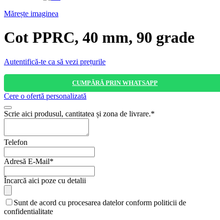
Mărește imaginea
Cot PPRC, 40 mm, 90 grade
Autentifică-te ca să vezi prețurile
CUMPĂRĂ PRIN WHATSAPP
Cere o ofertă personalizată
Scrie aici produsul, cantitatea și zona de livrare.
*
Telefon
Adresă E-Mail
*
Email
Încarcă aici poze cu detalii
Address
*
Sunt de acord cu procesarea datelor conform politicii de
confidentialitate