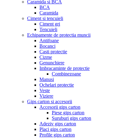
Caramida si BCA
BCA
Caramida
Ciment si tencuieli
Ciment gri
Tencuieli
Echipamente de protectia muncii
Antifoane
Bocanci
Casti protectie
Cizme
Genunchiere
Imbracaminte de protectie
Combinezoane
Manusi
Ochelari protectie
Veste
Viziere
Gips carton si accesorii
Accesorii gips carton
Piese gips carton
Suruburi gips carton
Adeziv gips carton
Placi gips carton
Profile gips carton