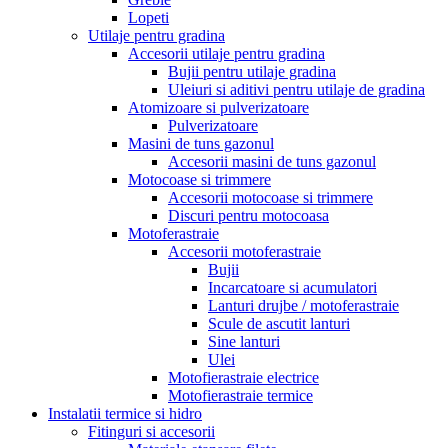
Lopeti
Utilaje pentru gradina
Accesorii utilaje pentru gradina
Bujii pentru utilaje gradina
Uleiuri si aditivi pentru utilaje de gradina
Atomizoare si pulverizatoare
Pulverizatoare
Masini de tuns gazonul
Accesorii masini de tuns gazonul
Motocoase si trimmere
Accesorii motocoase si trimmere
Discuri pentru motocoasa
Motoferastraie
Accesorii motoferastraie
Bujii
Incarcatoare si acumulatori
Lanturi drujbe / motoferastraie
Scule de ascutit lanturi
Sine lanturi
Ulei
Motofierastraie electrice
Motofierastraie termice
Instalatii termice si hidro
Fitinguri si accesorii