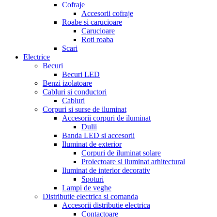
Cofraje
Accesorii cofraje
Roabe si carucioare
Carucioare
Roti roaba
Scari
Electrice
Becuri
Becuri LED
Benzi izolatoare
Cabluri si conductori
Cabluri
Corpuri si surse de iluminat
Accesorii corpuri de iluminat
Dulii
Banda LED si accesorii
Iluminat de exterior
Corpuri de iluminat solare
Proiectoare si iluminat arhitectural
Iluminat de interior decorativ
Spoturi
Lampi de veghe
Distributie electrica si comanda
Accesorii distributie electrica
Contactoare