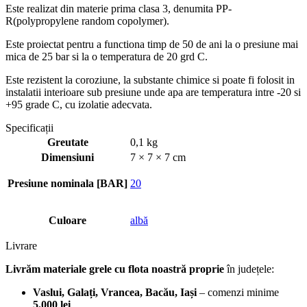
Este realizat din materie prima clasa 3, denumita PP-
R(polypropylene random copolymer).
Este proiectat pentru a functiona timp de 50 de ani la o presiune mai
mica de 25 bar si la o temperatura de 20 grd C.
Este rezistent la coroziune, la substante chimice si poate fi folosit in
instalatii interioare sub presiune unde apa are temperatura intre -20 si
+95 grade C, cu izolatie adecvata.
Specificații
Greutate
0,1 kg
Dimensiuni
7 × 7 × 7 cm
Presiune nominala [BAR]
20
Culoare
albă
Livrare
Livrăm materiale grele cu flota noastră proprie
în județele:
Vaslui, Galați, Vrancea, Bacău, Iași
– comenzi minime
5.000 lei