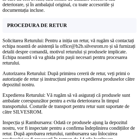
deteriorare, și în ambalajul original, cu toate accesoriile și
documentația incluse.
PROCEDURA DE RETUR
Solicitarea Returului: Pentru a iniția un retur, vă rugăm să contactați
echipa noastră de asistență la office@b2b.silvesrom.ro și să furnizați
detalii despre comandă, motivul returului și produsele implicate.
Echipa noastră vă va ghida prin pașii necesari pentru procesarea
returului.
Autorizarea Returului: După primirea cererii de retur, veți primi o
autorizație de retur și instrucțiuni pentru expedierea produselor către
depozitul nostru.
Expedierea Returului: Vă rugăm să vă asigurați că produsele sunt
ambalate corespunzător pentru a evita deteriorarea în timpul
transportului. Costurile de transport pentru retur sunt suportate de
către SILVESROM.
Inspecția și Rambursarea: Odată ce produsele ajung la depozitul
nostru, vor fi inspectate pentru a confirma îndeplinirea condițiilor de
retur. După aprobarea returului, rambursarea sau înlocuirea