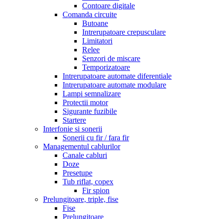
Contoare digitale
Comanda circuite
Butoane
Intrerupatoare crepusculare
Limitatori
Relee
Senzori de miscare
Temporizatoare
Intrerupatoare automate diferentiale
Intrerupatoare automate modulare
Lampi semnalizare
Protectii motor
Sigurante fuzibile
Startere
Interfonie si sonerii
Sonerii cu fir / fara fir
Managementul cablurilor
Canale cabluri
Doze
Presetupe
Tub riflat, copex
Fir spion
Prelungitoare, triple, fise
Fise
Prelungitoare