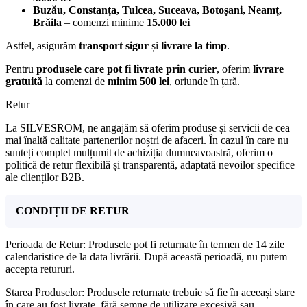
Buzău, Constanța, Tulcea, Suceava, Botoșani, Neamț,
Brăila
– comenzi minime
15.000 lei
Astfel, asigurăm
transport sigur
și
livrare la timp
.
Pentru
produsele care pot fi livrate prin curier
, oferim
livrare
gratuită
la comenzi de
minim 500 lei
, oriunde în țară.
Retur
La SILVESROM, ne angajăm să oferim produse și servicii de cea
mai înaltă calitate partenerilor noștri de afaceri. În cazul în care nu
sunteți complet mulțumit de achiziția dumneavoastră, oferim o
politică de retur flexibilă și transparentă, adaptată nevoilor specifice
ale clienților B2B.
CONDIȚII DE RETUR
Perioada de Retur: Produsele pot fi returnate în termen de 14 zile
calendaristice de la data livrării. După această perioadă, nu putem
accepta retururi.
Starea Produselor: Produsele returnate trebuie să fie în aceeași stare
în care au fost livrate, fără semne de utilizare excesivă sau