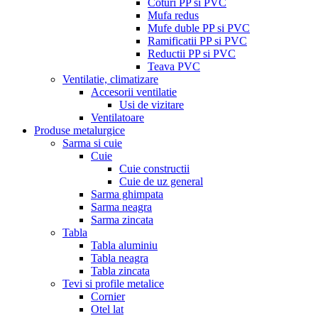
Coturi PP si PVC
Mufa redus
Mufe duble PP si PVC
Ramificatii PP si PVC
Reductii PP si PVC
Teava PVC
Ventilatie, climatizare
Accesorii ventilatie
Usi de vizitare
Ventilatoare
Produse metalurgice
Sarma si cuie
Cuie
Cuie constructii
Cuie de uz general
Sarma ghimpata
Sarma neagra
Sarma zincata
Tabla
Tabla aluminiu
Tabla neagra
Tabla zincata
Tevi si profile metalice
Cornier
Otel lat