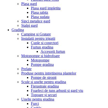
Plasa gard
Plasa gard impletita
Plasa rabitz
Plasa sudata
Sipci metalice gard
Stalpi gard
Gradina
Camping si Gratare
Instalatii pentru irigatii
Cuple si conectori
Furtun gradina
Accesorii furtun
Motopompe si hidrofoare
Motopompe
Pompe gradina
Prelate
Produse pentru intretinerea plantelor
Pompe de stropit
Scule si unelte pentru gradina
Fierastraie gradina
Foarfeci de tuns arbusti si gard viu
Topoare și securi
Unelte pentru gradina
Furci
Greble