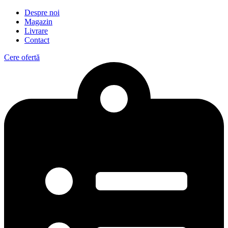
Despre noi
Magazin
Livrare
Contact
Cere ofertă