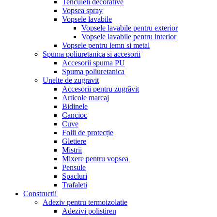
Tencuieli decorative
Vopsea spray
Vopsele lavabile
Vopsele lavabile pentru exterior
Vopsele lavabile pentru interior
Vopsele pentru lemn si metal
Spuma poliuretanica si accesorii
Accesorii spuma PU
Spuma poliuretanica
Unelte de zugravit
Accesorii pentru zugrăvit
Articole marcaj
Bidinele
Cancioc
Cuve
Folii de protecție
Gletiere
Mistrii
Mixere pentru vopsea
Pensule
Spacluri
Trafaleti
Constructii
Adeziv pentru termoizolatie
Adezivi polistiren