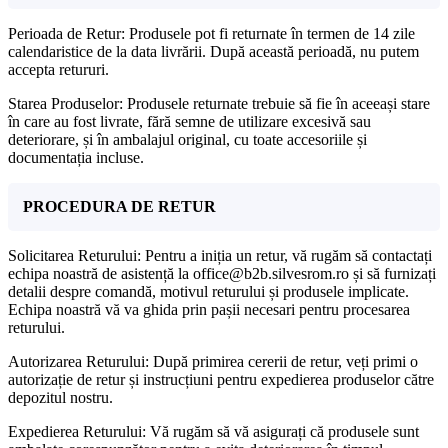
Perioada de Retur: Produsele pot fi returnate în termen de 14 zile
calendaristice de la data livrării. După această perioadă, nu putem
accepta retururi.
Starea Produselor: Produsele returnate trebuie să fie în aceeași stare
în care au fost livrate, fără semne de utilizare excesivă sau
deteriorare, și în ambalajul original, cu toate accesoriile și
documentația incluse.
PROCEDURA DE RETUR
Solicitarea Returului: Pentru a iniția un retur, vă rugăm să contactați
echipa noastră de asistență la office@b2b.silvesrom.ro și să furnizați
detalii despre comandă, motivul returului și produsele implicate.
Echipa noastră vă va ghida prin pașii necesari pentru procesarea
returului.
Autorizarea Returului: După primirea cererii de retur, veți primi o
autorizație de retur și instrucțiuni pentru expedierea produselor către
depozitul nostru.
Expedierea Returului: Vă rugăm să vă asigurați că produsele sunt