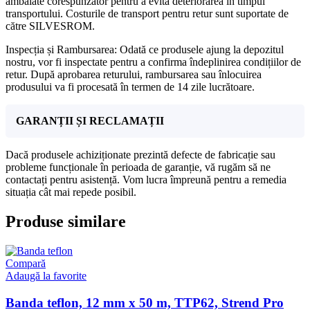
ambalate corespunzător pentru a evita deteriorarea în timpul
transportului. Costurile de transport pentru retur sunt suportate de
către SILVESROM.
Inspecția și Rambursarea: Odată ce produsele ajung la depozitul
nostru, vor fi inspectate pentru a confirma îndeplinirea condițiilor de
retur. După aprobarea returului, rambursarea sau înlocuirea
produsului va fi procesată în termen de 14 zile lucrătoare.
GARANȚII ȘI RECLAMAȚII
Dacă produsele achiziționate prezintă defecte de fabricație sau
probleme funcționale în perioada de garanție, vă rugăm să ne
contactați pentru asistență. Vom lucra împreună pentru a remedia
situația cât mai repede posibil.
Produse similare
Compară
Adaugă la favorite
Banda teflon, 12 mm x 50 m, TTP62, Strend Pro