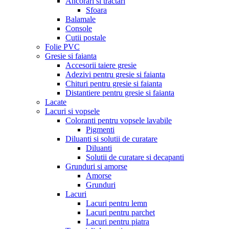
Ancorari si tractari
Sfoara
Balamale
Console
Cutii postale
Folie PVC
Gresie si faianta
Accesorii taiere gresie
Adezivi pentru gresie si faianta
Chituri pentru gresie si faianta
Distantiere pentru gresie si faianta
Lacate
Lacuri si vopsele
Coloranti pentru vopsele lavabile
Pigmenti
Diluanti si solutii de curatare
Diluanti
Solutii de curatare si decapanti
Grunduri si amorse
Amorse
Grunduri
Lacuri
Lacuri pentru lemn
Lacuri pentru parchet
Lacuri pentru piatra