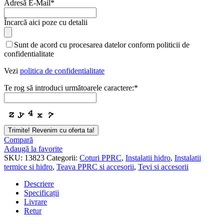
Adresă E-Mail
*
Încarcă aici poze cu detalii
Business
Sunt de acord cu procesarea datelor conform politicii de
Email
*
confidentialitate
Vezi
politica de confidentialitate
Te rog să introduci următoarele caractere:
*
Trimite! Revenim cu oferta ta!
Compară
Adaugă la favorite
SKU:
13823
Categorii:
Coturi PPRC
,
Instalatii hidro
,
Instalatii
termice si hidro
,
Teava PPRC si accesorii
,
Tevi si accesorii
Descriere
Specificații
Livrare
Retur