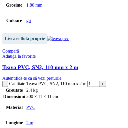
Grosime
1.80 mm
Culoare
gri
Livrare flota proprie
Compară
Adaugă la favorite
Teava PVC, SN2, 110 mm x 2 m
Autentifică-te ca să vezi prețurile
Cantitate Teava PVC, SN2, 110 mm x 2 m
Greutate
2,4 kg
Dimensiuni
200 × 11 × 11 cm
Material
PVC
Lungime
2 m