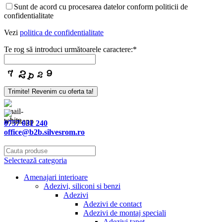
Sunt de acord cu procesarea datelor conform politicii de
confidentialitate
Vezi
politica de confidentialitate
Te rog să introduci următoarele caractere:
*
Trimite! Revenim cu oferta ta!
Your
Website
*
0757 031 240
office@b2b.silvesrom.ro
Selectează categoria
Amenajari interioare
Adezivi, siliconi si benzi
Adezivi
Adezivi de contact
Adezivi de montaj speciali
Adezivi tapet