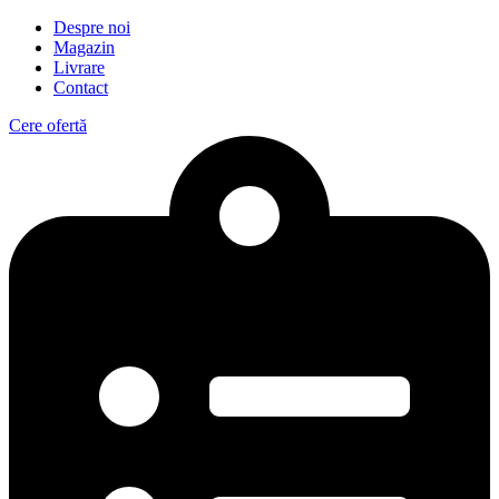
Despre noi
Magazin
Livrare
Contact
Cere ofertă