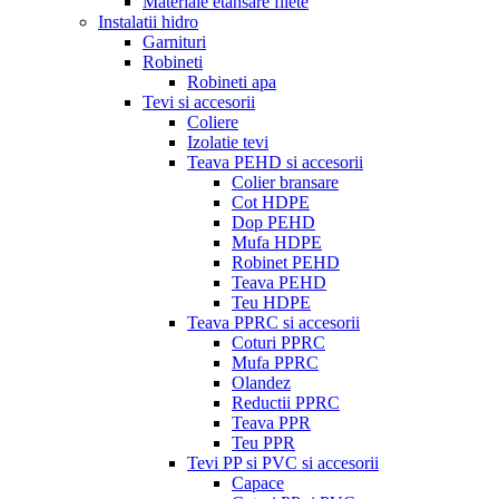
Materiale etansare filete
Instalatii hidro
Garnituri
Robineti
Robineti apa
Tevi si accesorii
Coliere
Izolatie tevi
Teava PEHD si accesorii
Colier bransare
Cot HDPE
Dop PEHD
Mufa HDPE
Robinet PEHD
Teava PEHD
Teu HDPE
Teava PPRC si accesorii
Coturi PPRC
Mufa PPRC
Olandez
Reductii PPRC
Teava PPR
Teu PPR
Tevi PP si PVC si accesorii
Capace