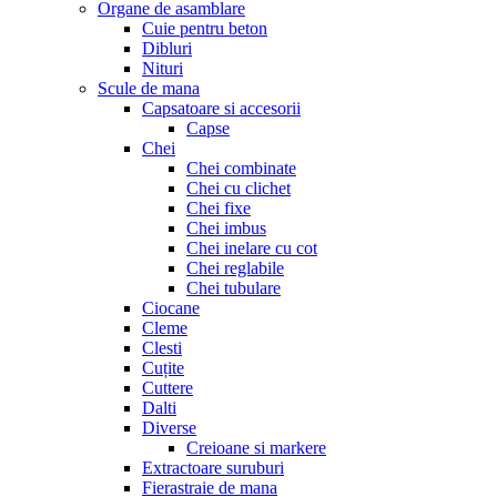
Organe de asamblare
Cuie pentru beton
Dibluri
Nituri
Scule de mana
Capsatoare si accesorii
Capse
Chei
Chei combinate
Chei cu clichet
Chei fixe
Chei imbus
Chei inelare cu cot
Chei reglabile
Chei tubulare
Ciocane
Cleme
Clesti
Cuțite
Cuttere
Dalti
Diverse
Creioane si markere
Extractoare suruburi
Fierastraie de mana