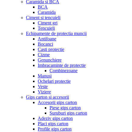
Caramida si BCA
BCA
Caramida
Ciment si tencuieli
Ciment gri
Tencuieli
Echipamente de protectia muncii
Antifoane
Bocanci
Casti protectie
Cizme
Genunchiere
Imbracaminte de protectie
Combinezoane
Manusi
Ochelari protectie
Veste
Viziere
Gips carton si accesorii
Accesorii gips carton
Piese gips carton
Suruburi gips carton
Adeziv gips carton
Placi gips carton
Profile gips carton