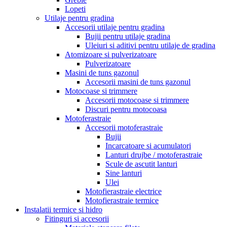
Lopeti
Utilaje pentru gradina
Accesorii utilaje pentru gradina
Bujii pentru utilaje gradina
Uleiuri si aditivi pentru utilaje de gradina
Atomizoare si pulverizatoare
Pulverizatoare
Masini de tuns gazonul
Accesorii masini de tuns gazonul
Motocoase si trimmere
Accesorii motocoase si trimmere
Discuri pentru motocoasa
Motoferastraie
Accesorii motoferastraie
Bujii
Incarcatoare si acumulatori
Lanturi drujbe / motoferastraie
Scule de ascutit lanturi
Sine lanturi
Ulei
Motofierastraie electrice
Motofierastraie termice
Instalatii termice si hidro
Fitinguri si accesorii