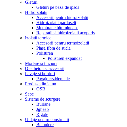
Gleturi
Gleturi pe baza de ipsos
Hidroizolatii
Accesorii pentru hidroizolatii
Hidroizolatii pardoseli
Membrane bituminoase
Reparatii si hidroizolatii acoperis
Izolatii termice
Accesorii pentru termoizolatii
Plasa fibra de sticla
Polistiren
Polistiren expandat
Mortare si tinciuri
Otel beton si accesorii
Pavaje si borduri
Pavaje rezidentiale
Produse din lemn
OSB
Sape
Sisteme de scurgere
Burlane
Jgheab
Rigole
Utilaje pentru constructii
Betoniere