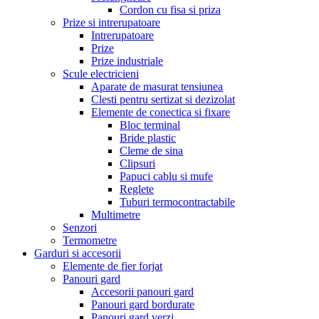
Cordon cu fisa si priza
Prize si intrerupatoare
Intrerupatoare
Prize
Prize industriale
Scule electricieni
Aparate de masurat tensiunea
Clesti pentru sertizat si dezizolat
Elemente de conectica si fixare
Bloc terminal
Bride plastic
Cleme de sina
Clipsuri
Papuci cablu si mufe
Reglete
Tuburi termocontractabile
Multimetre
Senzori
Termometre
Garduri si accesorii
Elemente de fier forjat
Panouri gard
Accesorii panouri gard
Panouri gard bordurate
Panouri gard verzi