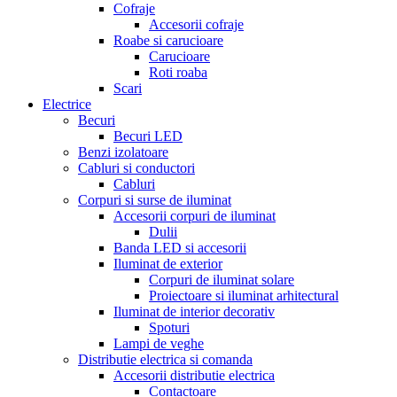
Cofraje
Accesorii cofraje
Roabe si carucioare
Carucioare
Roti roaba
Scari
Electrice
Becuri
Becuri LED
Benzi izolatoare
Cabluri si conductori
Cabluri
Corpuri si surse de iluminat
Accesorii corpuri de iluminat
Dulii
Banda LED si accesorii
Iluminat de exterior
Corpuri de iluminat solare
Proiectoare si iluminat arhitectural
Iluminat de interior decorativ
Spoturi
Lampi de veghe
Distributie electrica si comanda
Accesorii distributie electrica
Contactoare