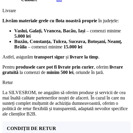
Livrare
Livrăm materiale grele cu flota noastră proprie
în județele:
Vaslui, Galați, Vrancea, Bacău, Iași
– comenzi minime
5.000 lei
Buzău, Constanța, Tulcea, Suceava, Botoșani, Neamț,
Brăila
– comenzi minime
15.000 lei
Astfel, asigurăm
transport sigur
și
livrare la timp
.
Pentru
produsele care pot fi livrate prin curier
, oferim
livrare
gratuită
la comenzi de
minim 500 lei
, oriunde în țară.
Retur
La SILVESROM, ne angajăm să oferim produse și servicii de cea
mai înaltă calitate partenerilor noștri de afaceri. În cazul în care nu
sunteți complet mulțumit de achiziția dumneavoastră, oferim o
politică de retur flexibilă și transparentă, adaptată nevoilor specifice
ale clienților B2B.
CONDIȚII DE RETUR