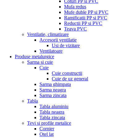
Coturi PP si PVC
Mufa redus
Mufe duble PP si PVC
Ramificatii PP si PVC
Reductii PP si PVC
Teava PVC
Ventilatie, climatizare
Accesorii ventilatie
Usi de vizitare
Ventilatoare
Produse metalurgice
Sarma si cuie
Cuie
Cuie constructii
Cuie de uz general
Sarma ghimpata
Sarma neagra
Sarma zincata
Tabla
Tabla aluminiu
Tabla neagra
Tabla zincata
Tevi si profile metalice
Cornier
Otel lat