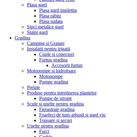
Plasa gard
Plasa gard impletita
Plasa rabitz
Plasa sudata
Sipci metalice gard
Stalpi gard
Gradina
Camping si Gratare
Instalatii pentru irigatii
Cuple si conectori
Furtun gradina
Accesorii furtun
Motopompe si hidrofoare
Motopompe
Pompe gradina
Prelate
Produse pentru intretinerea plantelor
Pompe de stropit
Scule si unelte pentru gradina
Fierastraie gradina
Foarfeci de tuns arbusti si gard viu
Topoare și securi
Unelte pentru gradina
Furci
Greble