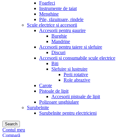
Foarfeci
Instrumente de taiat
Menghine
Pile, răzuitoare, rindele
Scule electrice si accesorii
Accesorii pentru gaurire
Burghie
Mandrine
Accesorii pentru taiere si slefuire
Discuri
Accesorii si consumabile scule electrice
Biti
Slefuire si lustruire
Perii rotative
Role abrazive
Carote
Pistoale de lipit
Accesorii pistoale de lipit
Polizoare unghiulare
Surubelnite
Surubelnite pentru electricieni
Search
Contul meu
Compară