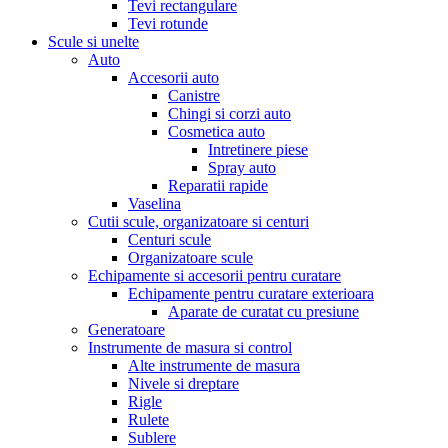
Tevi rectangulare
Tevi rotunde
Scule si unelte
Auto
Accesorii auto
Canistre
Chingi si corzi auto
Cosmetica auto
Intretinere piese
Spray auto
Reparatii rapide
Vaselina
Cutii scule, organizatoare si centuri
Centuri scule
Organizatoare scule
Echipamente si accesorii pentru curatare
Echipamente pentru curatare exterioara
Aparate de curatat cu presiune
Generatoare
Instrumente de masura si control
Alte instrumente de masura
Nivele si dreptare
Rigle
Rulete
Sublere