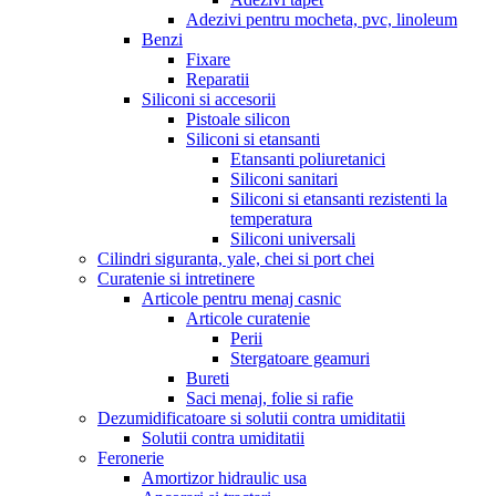
Adezivi pentru mocheta, pvc, linoleum
Benzi
Fixare
Reparatii
Siliconi si accesorii
Pistoale silicon
Siliconi si etansanti
Etansanti poliuretanici
Siliconi sanitari
Siliconi si etansanti rezistenti la
temperatura
Siliconi universali
Cilindri siguranta, yale, chei si port chei
Curatenie si intretinere
Articole pentru menaj casnic
Articole curatenie
Perii
Stergatoare geamuri
Bureti
Saci menaj, folie si rafie
Dezumidificatoare si solutii contra umiditatii
Solutii contra umiditatii
Feronerie
Amortizor hidraulic usa