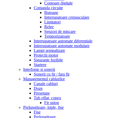
Contoare digitale
Comanda circuite
Butoane
Intrerupatoare crepusculare
Limitatori
Relee
Senzori de miscare
Temporizatoare
Intrerupatoare automate diferentiale
Intrerupatoare automate modulare
Lampi semnalizare
Protectii motor
Sigurante fuzibile
Startere
Interfonie si sonerii
Sonerii cu fir / fara fir
Managementul cablurilor
Canale cabluri
Doze
Presetupe
Tub riflat, copex
Fir spion
Prelungitoare, triple, fise
Fise
Prelungitoare