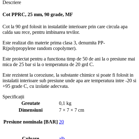
Descriere
Cot PPRC, 25 mm, 90 grade, MF
Cot la 90 grd folosit in instalatiile interioare prin care circula apa
calda sau rece, pentru imbinarea tevilor.
Este realizat din materie prima clasa 3, denumita PP-
R(polypropylene random copolymer).
Este proiectat pentru a functiona timp de 50 de ani la o presiune mai
mica de 25 bar si la o temperatura de 20 grd C.
Este rezistent la coroziune, la substante chimice si poate fi folosit in
instalatii interioare sub presiune unde apa are temperatura intre -20 si
+95 grade C, cu izolatie adecvata.
Specificații
Greutate
0,1 kg
Dimensiuni
7 × 7 × 7 cm
Presiune nominala [BAR]
20
Culoare
alb