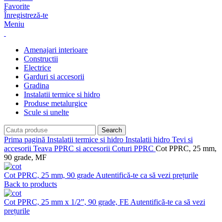
Favorite
Înregistreză-te
Meniu
Amenajari interioare
Constructii
Electrice
Garduri si accesorii
Gradina
Instalatii termice si hidro
Produse metalurgice
Scule si unelte
Search
Prima pagină
Instalatii termice si hidro
Instalatii hidro
Tevi si
accesorii
Teava PPRC si accesorii
Coturi PPRC
Cot PPRC, 25 mm,
90 grade, MF
Cot PPRC, 25 mm, 90 grade
Autentifică-te ca să vezi prețurile
Back to products
Cot PPRC, 25 mm x 1/2”, 90 grade, FE
Autentifică-te ca să vezi
prețurile