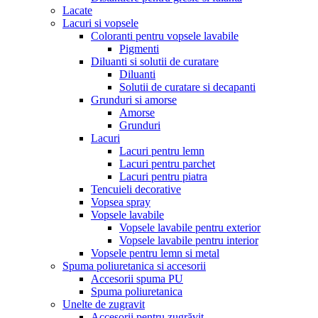
Lacate
Lacuri si vopsele
Coloranti pentru vopsele lavabile
Pigmenti
Diluanti si solutii de curatare
Diluanti
Solutii de curatare si decapanti
Grunduri si amorse
Amorse
Grunduri
Lacuri
Lacuri pentru lemn
Lacuri pentru parchet
Lacuri pentru piatra
Tencuieli decorative
Vopsea spray
Vopsele lavabile
Vopsele lavabile pentru exterior
Vopsele lavabile pentru interior
Vopsele pentru lemn si metal
Spuma poliuretanica si accesorii
Accesorii spuma PU
Spuma poliuretanica
Unelte de zugravit
Accesorii pentru zugrăvit