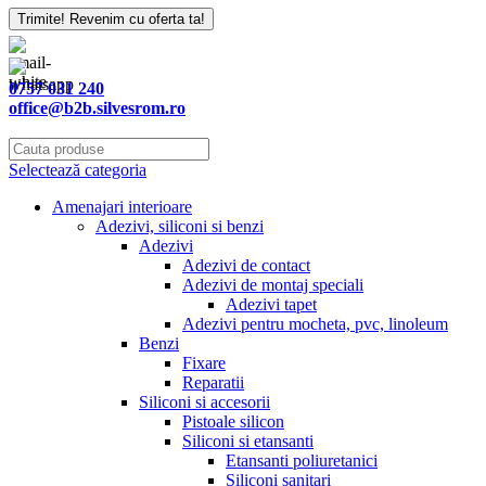
Trimite! Revenim cu oferta ta!
0757 031 240
office@b2b.silvesrom.ro
Selectează categoria
Amenajari interioare
Adezivi, siliconi si benzi
Adezivi
Adezivi de contact
Adezivi de montaj speciali
Adezivi tapet
Adezivi pentru mocheta, pvc, linoleum
Benzi
Fixare
Reparatii
Siliconi si accesorii
Pistoale silicon
Siliconi si etansanti
Etansanti poliuretanici
Siliconi sanitari