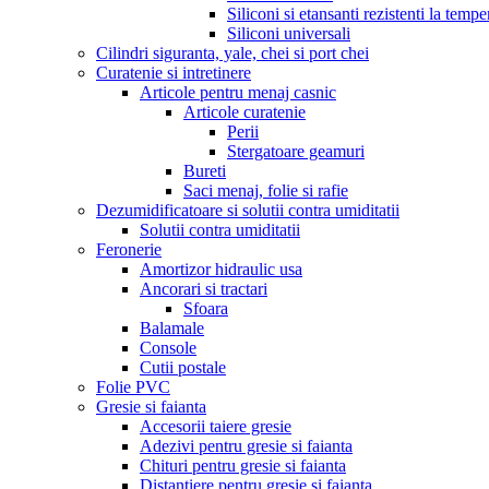
Siliconi si etansanti rezistenti la tempe
Siliconi universali
Cilindri siguranta, yale, chei si port chei
Curatenie si intretinere
Articole pentru menaj casnic
Articole curatenie
Perii
Stergatoare geamuri
Bureti
Saci menaj, folie si rafie
Dezumidificatoare si solutii contra umiditatii
Solutii contra umiditatii
Feronerie
Amortizor hidraulic usa
Ancorari si tractari
Sfoara
Balamale
Console
Cutii postale
Folie PVC
Gresie si faianta
Accesorii taiere gresie
Adezivi pentru gresie si faianta
Chituri pentru gresie si faianta
Distantiere pentru gresie si faianta