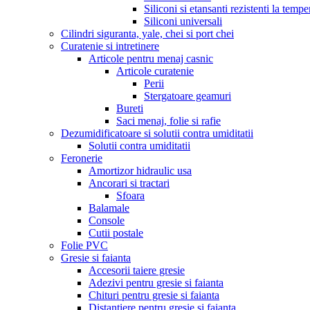
Siliconi si etansanti rezistenti la tempe
Siliconi universali
Cilindri siguranta, yale, chei si port chei
Curatenie si intretinere
Articole pentru menaj casnic
Articole curatenie
Perii
Stergatoare geamuri
Bureti
Saci menaj, folie si rafie
Dezumidificatoare si solutii contra umiditatii
Solutii contra umiditatii
Feronerie
Amortizor hidraulic usa
Ancorari si tractari
Sfoara
Balamale
Console
Cutii postale
Folie PVC
Gresie si faianta
Accesorii taiere gresie
Adezivi pentru gresie si faianta
Chituri pentru gresie si faianta
Distantiere pentru gresie si faianta