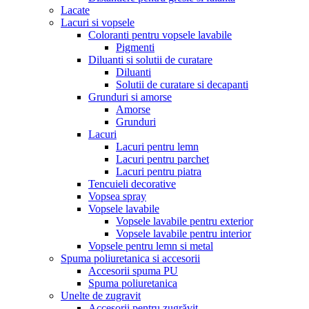
Lacate
Lacuri si vopsele
Coloranti pentru vopsele lavabile
Pigmenti
Diluanti si solutii de curatare
Diluanti
Solutii de curatare si decapanti
Grunduri si amorse
Amorse
Grunduri
Lacuri
Lacuri pentru lemn
Lacuri pentru parchet
Lacuri pentru piatra
Tencuieli decorative
Vopsea spray
Vopsele lavabile
Vopsele lavabile pentru exterior
Vopsele lavabile pentru interior
Vopsele pentru lemn si metal
Spuma poliuretanica si accesorii
Accesorii spuma PU
Spuma poliuretanica
Unelte de zugravit
Accesorii pentru zugrăvit