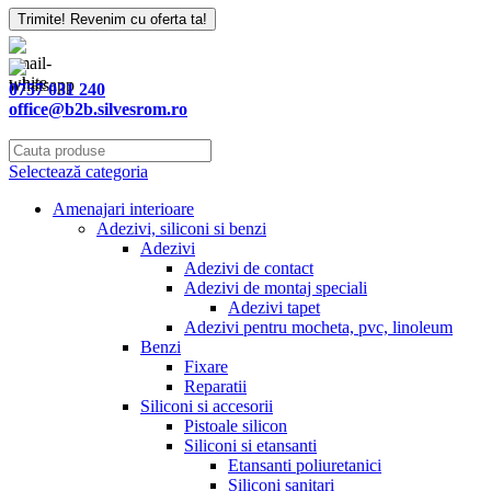
Trimite! Revenim cu oferta ta!
0757 031 240
office@b2b.silvesrom.ro
Selectează categoria
Amenajari interioare
Adezivi, siliconi si benzi
Adezivi
Adezivi de contact
Adezivi de montaj speciali
Adezivi tapet
Adezivi pentru mocheta, pvc, linoleum
Benzi
Fixare
Reparatii
Siliconi si accesorii
Pistoale silicon
Siliconi si etansanti
Etansanti poliuretanici
Siliconi sanitari