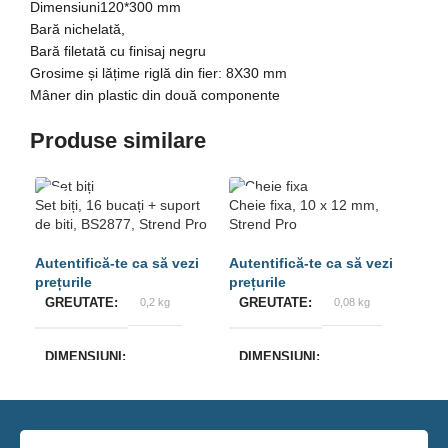
Dimensiuni120*300 mm
Bară nichelată,
Bară filetată cu finisaj negru
Grosime și lățime riglă din fier: 8X30 mm
Mâner din plastic din două componente
Produse similare
Set biți, 16 bucați + suport
Cheie fixa, 10 x 12 mm,
Che
de biti, BS2877, Strend Pro
Strend Pro
Str
GREUTATE
0,2 kg
GREUTATE
0,08 kg
G
DIMENSIUNI
DIMENSIUNI
D
5 × 2 × 2 cm
15 × 2 × 1 cm
15