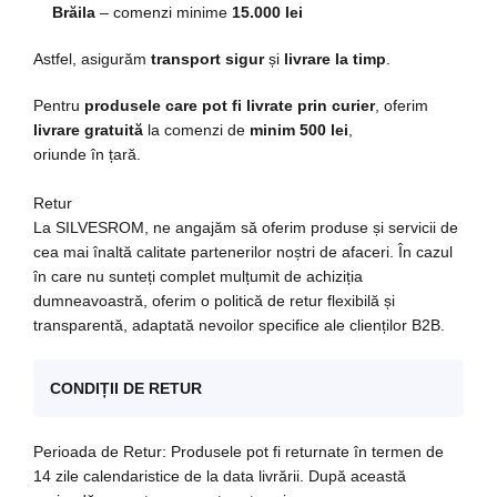
Brăila
– comenzi minime
15.000 lei
Astfel, asigurăm
transport sigur
și
livrare la timp
.
Pentru
produsele care pot fi livrate prin curier
, oferim
livrare gratuită
la comenzi de
minim 500 lei
,
oriunde în țară.
Retur
La SILVESROM, ne angajăm să oferim produse și servicii de
cea mai înaltă calitate partenerilor noștri de afaceri. În cazul
în care nu sunteți complet mulțumit de achiziția
dumneavoastră, oferim o politică de retur flexibilă și
transparentă, adaptată nevoilor specifice ale clienților B2B.
CONDIȚII DE RETUR
Perioada de Retur: Produsele pot fi returnate în termen de
14 zile calendaristice de la data livrării. După această