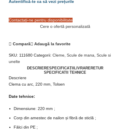
Contactați-ne pentru disponibilitate
Cere o ofertă personalizată
Compară
Adaugă la favorite
SKU:
111680
Categorii:
Cleme
,
Scule de mana
,
Scule si
unelte
DESCRIERE
SPECIFICAȚII
LIVRARE
RETUR
SPECIFICATII TEHNICE
Descriere
Clema cu arc, 220 mm, Tolsen
Date tehnice:
Dimensiune: 220 mm ;
Corp din amestec de nailon și fibră de sticlă ;
Fălci din PE ;