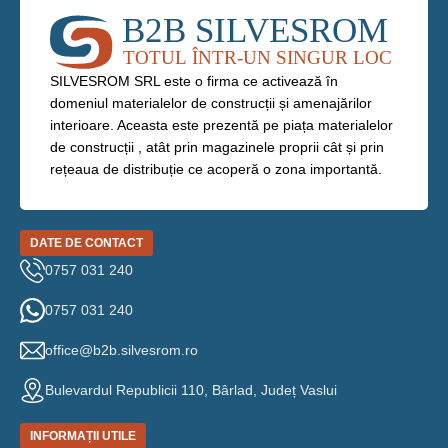
BRAND
Strend Pro
BRAND
Strend Pro
B
DIMENSIUNE
D
SILVESROM SRL este o firma ce activează în
domeniul materialelor de construcții și amenajărilor
10 x 12 mm
13
interioare. Aceasta este prezentă pe piața materialelor
de construcții , atât prin magazinele proprii cât și prin
rețeaua de distribuție ce acoperă o zona importantă.
DATE DE CONTACT
0757 031 240
0757 031 240
office@b2b.silvesrom.ro
Bulevardul Republicii 110, Bârlad, Județ Vaslui
INFORMAȚII UTILE