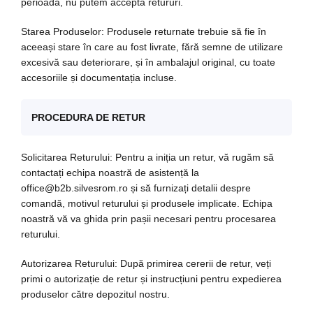
perioadă, nu putem accepta retururi.
Starea Produselor: Produsele returnate trebuie să fie în
aceeași stare în care au fost livrate, fără semne de utilizare
excesivă sau deteriorare, și în ambalajul original, cu toate
accesoriile și documentația incluse.
PROCEDURA DE RETUR
Solicitarea Returului: Pentru a iniția un retur, vă rugăm să
contactați echipa noastră de asistență la
office@b2b.silvesrom.ro și să furnizați detalii despre
comandă, motivul returului și produsele implicate. Echipa
noastră vă va ghida prin pașii necesari pentru procesarea
returului.
Autorizarea Returului: După primirea cererii de retur, veți
primi o autorizație de retur și instrucțiuni pentru expedierea
produselor către depozitul nostru.