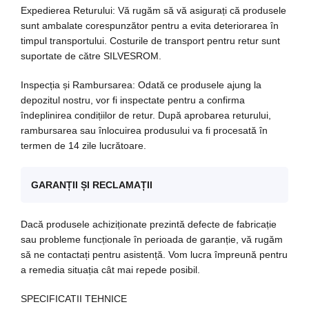
Expedierea Returului: Vă rugăm să vă asigurați că produsele
sunt ambalate corespunzător pentru a evita deteriorarea în
timpul transportului. Costurile de transport pentru retur sunt
suportate de către SILVESROM.
Inspecția și Rambursarea: Odată ce produsele ajung la
depozitul nostru, vor fi inspectate pentru a confirma
îndeplinirea condițiilor de retur. După aprobarea returului,
rambursarea sau înlocuirea produsului va fi procesată în
termen de 14 zile lucrătoare.
GARANȚII ȘI RECLAMAȚII
Dacă produsele achiziționate prezintă defecte de fabricație
sau probleme funcționale în perioada de garanție, vă rugăm
să ne contactați pentru asistență. Vom lucra împreună pentru
a remedia situația cât mai repede posibil.
SPECIFICATII TEHNICE