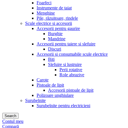
Foarfeci
Instrumente de taiat
Menghine
Pile, răzuitoare, rindele
Scule electrice si accesorii
Accesorii pentru gaurire
Burghie
Mandrine
Accesorii pentru taiere si slefuire
Discuri
Accesorii si consumabile scule electrice
Biti
Slefuire si lustruire
Perii rotative
Role abrazive
Carote
Pistoale de lipit
Accesorii pistoale de lipit
Polizoare unghiulare
Surubelnite
Surubelnite pentru electricieni
Search
Contul meu
Compară