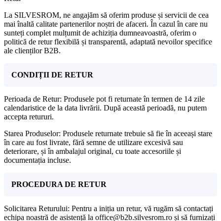
La SILVESROM, ne angajăm să oferim produse și servicii de cea
mai înaltă calitate partenerilor noștri de afaceri. În cazul în care nu
sunteți complet mulțumit de achiziția dumneavoastră, oferim o
politică de retur flexibilă și transparentă, adaptată nevoilor specifice
ale clienților B2B.
CONDIȚII DE RETUR
Perioada de Retur: Produsele pot fi returnate în termen de 14 zile
calendaristice de la data livrării. După această perioadă, nu putem
accepta retururi.
Starea Produselor: Produsele returnate trebuie să fie în aceeași stare
în care au fost livrate, fără semne de utilizare excesivă sau
deteriorare, și în ambalajul original, cu toate accesoriile și
documentația incluse.
PROCEDURA DE RETUR
Solicitarea Returului: Pentru a iniția un retur, vă rugăm să contactați
echipa noastră de asistență la office@b2b.silvesrom.ro și să furnizați