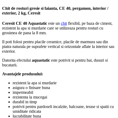
Chit de rosturi gresie si faianta, CE 40, pergamon, interior /
exterior, 2 kg, Ceresit
Ceresit CE 40 Aquastatic
este un
chit
flexibil, pe baza de ciment,
rezistent la apa si murdarie care se utilizeaza pentru rosturi cu
grosimea de pana la 8 mm.
Il poti folosi pentru placile ceramice, placile de marmura sau din
piatra naturala pe suprafete vertical si orizontale aflate la interior sau
exterior.
Datorita efectului
aquastatic
este potrivit si pentru bai, dusuri si
bucatarii.
Avantajele produsului:
rezistent la apa si murdarie
asigura o finisare buna
impermeabil
rezistenta la mucegai
durabil in timp
potrivit pentru pardoseli incalzite, balcoane, terase si spatii cu
umiditate ridicata
lucrabilitate buna