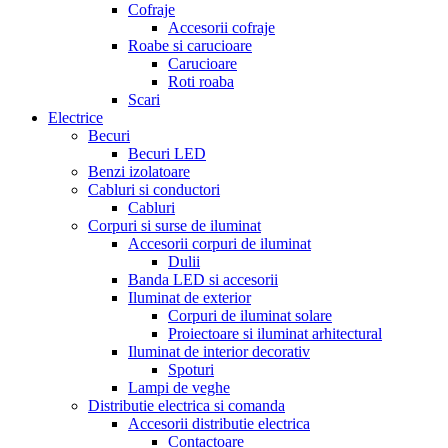
Cofraje
Accesorii cofraje
Roabe si carucioare
Carucioare
Roti roaba
Scari
Electrice
Becuri
Becuri LED
Benzi izolatoare
Cabluri si conductori
Cabluri
Corpuri si surse de iluminat
Accesorii corpuri de iluminat
Dulii
Banda LED si accesorii
Iluminat de exterior
Corpuri de iluminat solare
Proiectoare si iluminat arhitectural
Iluminat de interior decorativ
Spoturi
Lampi de veghe
Distributie electrica si comanda
Accesorii distributie electrica
Contactoare