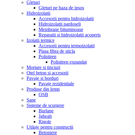
Gleturi
Gleturi pe baza de ipsos
Hidroizolatii
Accesorii pentru hidroizolatii
Hidroizolatii pardoseli
Membrane bituminoase
Reparatii si hidroizolatii acoperis
Izolatii termice
Accesorii pentru termoizolatii
Plasa fibra de sticla
Polistiren
Polistiren expandat
Mortare si tinciuri
Otel beton si accesorii
Pavaje si borduri
Pavaje rezidentiale
Produse din lemn
OSB
Sape
Sisteme de scurgere
Burlane
Jgheab
Rigole
Utilaje pentru constructii
Betoniere