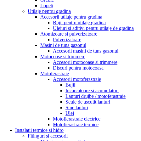
Lopeti
Utilaje pentru gradina
Accesorii utilaje pentru gradina
Bujii pentru utilaje gradina
Uleiuri si aditivi pentru utilaje de gradina
Atomizoare si pulverizatoare
Pulverizatoare
Masini de tuns gazonul
Accesorii masini de tuns gazonul
Motocoase si trimmere
Accesorii motocoase si trimmere
Discuri pentru motocoasa
Motoferastraie
Accesorii motoferastraie
Bujii
Incarcatoare si acumulatori
Lanturi drujbe / motoferastraie
Scule de ascutit lanturi
Sine lanturi
Ulei
Motofierastraie electrice
Motofierastraie termice
Instalatii termice si hidro
Fitinguri si accesorii