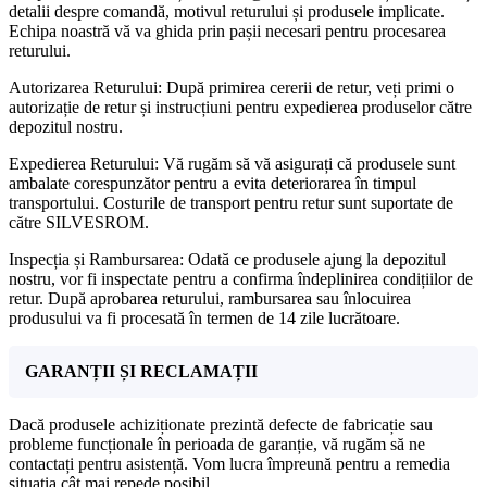
detalii despre comandă, motivul returului și produsele implicate.
Echipa noastră vă va ghida prin pașii necesari pentru procesarea
returului.
Autorizarea Returului: După primirea cererii de retur, veți primi o
autorizație de retur și instrucțiuni pentru expedierea produselor către
depozitul nostru.
Expedierea Returului: Vă rugăm să vă asigurați că produsele sunt
ambalate corespunzător pentru a evita deteriorarea în timpul
transportului. Costurile de transport pentru retur sunt suportate de
către SILVESROM.
Inspecția și Rambursarea: Odată ce produsele ajung la depozitul
nostru, vor fi inspectate pentru a confirma îndeplinirea condițiilor de
retur. După aprobarea returului, rambursarea sau înlocuirea
produsului va fi procesată în termen de 14 zile lucrătoare.
GARANȚII ȘI RECLAMAȚII
Dacă produsele achiziționate prezintă defecte de fabricație sau
probleme funcționale în perioada de garanție, vă rugăm să ne
contactați pentru asistență. Vom lucra împreună pentru a remedia
situația cât mai repede posibil.