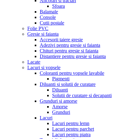
Ancorari si tractari
Sfoara
Balamale
Console
Cutii postale
Folie PVC
Gresie si faianta
Accesorii taiere gresie
Adezivi pentru gresie si faianta
Chituri pentru gresie si faianta
Distantiere pentru gresie si faianta
Lacate
Lacuri si vopsele
Coloranti pentru vopsele lavabile
Pigmenti
Diluanti si solutii de curatare
Diluanti
Solutii de curatare si decapanti
Grunduri si amorse
Amorse
Grunduri
Lacuri
Lacuri pentru lemn
Lacuri pentru parchet
Lacuri pentru piatra