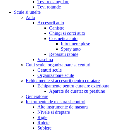
Tevi rectangulare
Tevi rotunde
Scule si unelte
Auto
Accesorii auto
Canistre
Chingi si corzi auto
Cosmetica auto
Intretinere piese
Spray auto
Reparatii rapide
Vaselina
Cutii scule, organizatoare si centuri
Centuri scule
Organizatoare scule
Echipamente si accesorii pentru curatare
Echipamente pentru curatare exterioara
Aparate de curatat cu presiune
Generatoare
Instrumente de masura si control
Alte instrumente de masura
Nivele si dreptare
Rigle
Rulete
Sublere