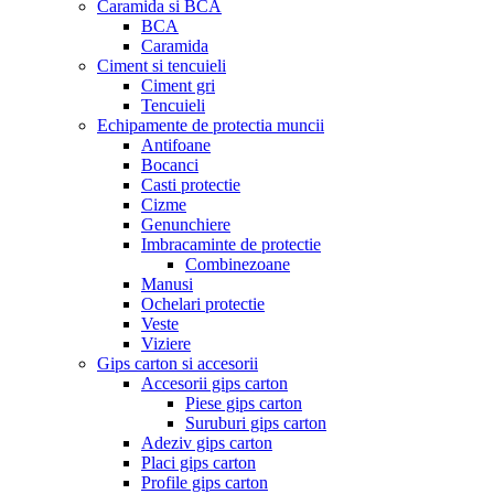
Caramida si BCA
BCA
Caramida
Ciment si tencuieli
Ciment gri
Tencuieli
Echipamente de protectia muncii
Antifoane
Bocanci
Casti protectie
Cizme
Genunchiere
Imbracaminte de protectie
Combinezoane
Manusi
Ochelari protectie
Veste
Viziere
Gips carton si accesorii
Accesorii gips carton
Piese gips carton
Suruburi gips carton
Adeziv gips carton
Placi gips carton
Profile gips carton