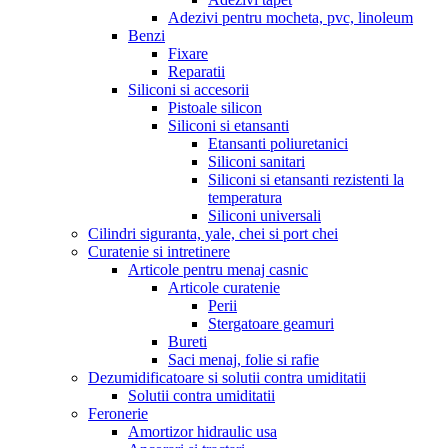
Adezivi pentru mocheta, pvc, linoleum
Benzi
Fixare
Reparatii
Siliconi si accesorii
Pistoale silicon
Siliconi si etansanti
Etansanti poliuretanici
Siliconi sanitari
Siliconi si etansanti rezistenti la
temperatura
Siliconi universali
Cilindri siguranta, yale, chei si port chei
Curatenie si intretinere
Articole pentru menaj casnic
Articole curatenie
Perii
Stergatoare geamuri
Bureti
Saci menaj, folie si rafie
Dezumidificatoare si solutii contra umiditatii
Solutii contra umiditatii
Feronerie
Amortizor hidraulic usa