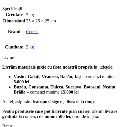
Specificații
Greutate
3 kg
Dimensiuni
25 × 25 × 25 cm
Brand
Ceresit
Cantitate
2 kg
Livrare
Livrăm materiale grele cu flota noastră proprie
în județele:
Vaslui, Galați, Vrancea, Bacău, Iași
– comenzi minime
5.000 lei
Buzău, Constanța, Tulcea, Suceava, Botoșani, Neamț,
Brăila
– comenzi minime
15.000 lei
Astfel, asigurăm
transport sigur
și
livrare la timp
.
Pentru
produsele care pot fi livrate prin curier
, oferim
livrare
gratuită
la comenzi de
minim 500 lei
, oriunde în țară.
Retur