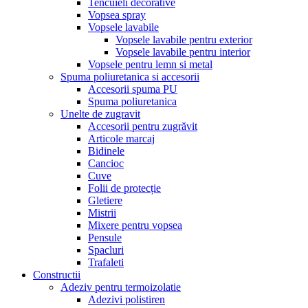
Tencuieli decorative
Vopsea spray
Vopsele lavabile
Vopsele lavabile pentru exterior
Vopsele lavabile pentru interior
Vopsele pentru lemn si metal
Spuma poliuretanica si accesorii
Accesorii spuma PU
Spuma poliuretanica
Unelte de zugravit
Accesorii pentru zugrăvit
Articole marcaj
Bidinele
Cancioc
Cuve
Folii de protecție
Gletiere
Mistrii
Mixere pentru vopsea
Pensule
Spacluri
Trafaleti
Constructii
Adeziv pentru termoizolatie
Adezivi polistiren