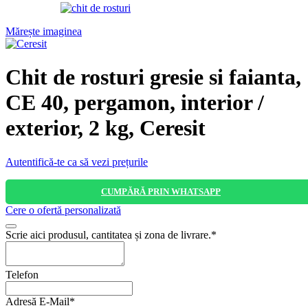
Mărește imaginea
Chit de rosturi gresie si faianta,
CE 40, pergamon, interior /
exterior, 2 kg, Ceresit
Autentifică-te ca să vezi prețurile
CUMPĂRĂ PRIN WHATSAPP
Cere o ofertă personalizată
Scrie aici produsul, cantitatea și zona de livrare.
*
Company
Telefon
Name
*
Adresă E-Mail
*