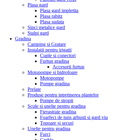
Plasa gard
Plasa gard impletita
Plasa rabitz
Plasa sudata
Sipci metalice gard
Stalpi gard
Gradina
Camping si Gratare
Instalatii pentru irigatii
Cuple si conectori
Furtun gradina
Accesorii furtun
Motopompe si hidrofoare
Motopompe
Pompe gradina
Prelate
Produse pentru intretinerea plantelor
Pompe de stropit
Scule si unelte pentru gradina
Fierastraie gradina
Foarfeci de tuns arbusti si gard viu
Topoare și securi
Unelte pentru gradina
Furci
Greble