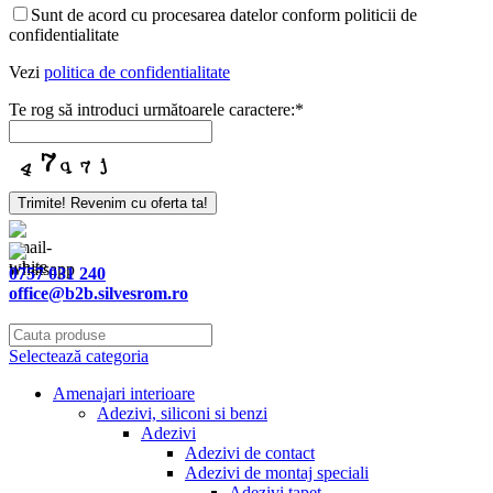
Sunt de acord cu procesarea datelor conform politicii de
confidentialitate
Vezi
politica de confidentialitate
Te rog să introduci următoarele caractere:
*
Trimite! Revenim cu oferta ta!
0757 031 240
office@b2b.silvesrom.ro
Selectează categoria
Amenajari interioare
Adezivi, siliconi si benzi
Adezivi
Adezivi de contact
Adezivi de montaj speciali
Adezivi tapet