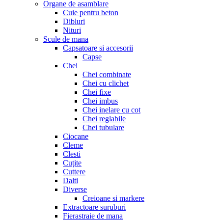
Organe de asamblare
Cuie pentru beton
Dibluri
Nituri
Scule de mana
Capsatoare si accesorii
Capse
Chei
Chei combinate
Chei cu clichet
Chei fixe
Chei imbus
Chei inelare cu cot
Chei reglabile
Chei tubulare
Ciocane
Cleme
Clesti
Cuțite
Cuttere
Dalti
Diverse
Creioane si markere
Extractoare suruburi
Fierastraie de mana