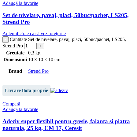
Adaugă la favorite
Set de nivelare, pavaj, placi, 50buc/pachet, LS205,
Strend Pro
Autentifică-te ca să vezi prețurile
Cantitate Set de nivelare, pavaj, placi, 50buc/pachet, LS205,
Strend Pro
Greutate
0,3 kg
Dimensiuni
10 × 10 × 10 cm
Brand
Strend Pro
Livrare flota proprie
Compară
Adaugă la favorite
Adeziv super-flexibil pentru gresie, faianta si piatra
naturala, 25 kg, CM 17, Ceresit