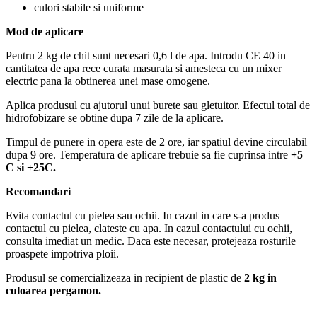
culori stabile si uniforme
Mod de aplicare
Pentru 2 kg de chit sunt necesari 0,6 l de apa. Introdu CE 40 in
cantitatea de apa rece curata masurata si amesteca cu un mixer
electric pana la obtinerea unei mase omogene.
Aplica produsul cu ajutorul unui burete sau gletuitor. Efectul total de
hidrofobizare se obtine dupa 7 zile de la aplicare.
Timpul de punere in opera este de 2 ore, iar spatiul devine circulabil
dupa 9 ore. Temperatura de aplicare trebuie sa fie cuprinsa intre
+5
C si +25C.
Recomandari
Evita contactul cu pielea sau ochii. In cazul in care s-a produs
contactul cu pielea, clateste cu apa. In cazul contactului cu ochii,
consulta imediat un medic. Daca este necesar, protejeaza rosturile
proaspete impotriva ploii.
Produsul se comercializeaza in recipient de plastic de
2 kg in
culoarea pergamon.