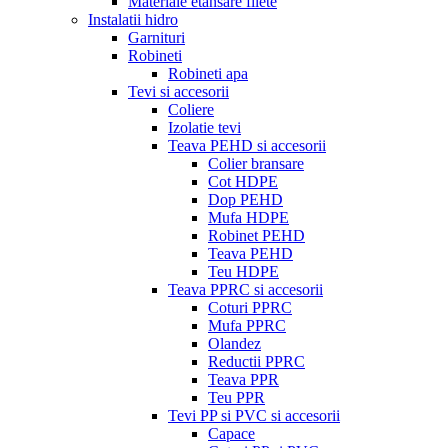
Materiale etansare filete
Instalatii hidro
Garnituri
Robineti
Robineti apa
Tevi si accesorii
Coliere
Izolatie tevi
Teava PEHD si accesorii
Colier bransare
Cot HDPE
Dop PEHD
Mufa HDPE
Robinet PEHD
Teava PEHD
Teu HDPE
Teava PPRC si accesorii
Coturi PPRC
Mufa PPRC
Olandez
Reductii PPRC
Teava PPR
Teu PPR
Tevi PP si PVC si accesorii
Capace