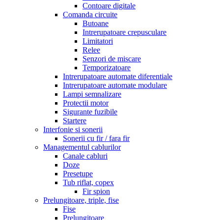
Contoare digitale
Comanda circuite
Butoane
Intrerupatoare crepusculare
Limitatori
Relee
Senzori de miscare
Temporizatoare
Intrerupatoare automate diferentiale
Intrerupatoare automate modulare
Lampi semnalizare
Protectii motor
Sigurante fuzibile
Startere
Interfonie si sonerii
Sonerii cu fir / fara fir
Managementul cablurilor
Canale cabluri
Doze
Presetupe
Tub riflat, copex
Fir spion
Prelungitoare, triple, fise
Fise
Prelungitoare