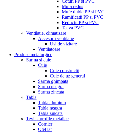
Coturi PP si PVC
Mufa redus
Mufe duble PP si PVC
Ramificatii PP si PVC
Reductii PP si PVC
Teava PVC
Ventilatie, climatizare
Accesorii ventilatie
Usi de vizitare
Ventilatoare
Produse metalurgice
Sarma si cuie
Cuie
Cuie constructii
Cuie de uz general
Sarma ghimpata
Sarma neagra
Sarma zincata
Tabla
Tabla aluminiu
Tabla neagra
Tabla zincata
Tevi si profile metalice
Cornier
Otel lat